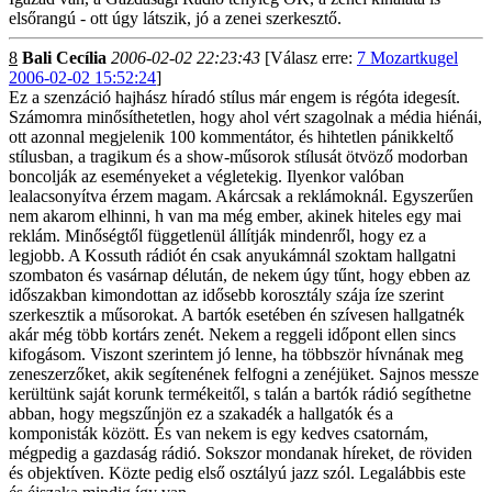
elsőrangú - ott úgy látszik, jó a zenei szerkesztő.
8
Bali Cecília
2006-02-02 22:23:43
[Válasz erre:
7 Mozartkugel
2006-02-02 15:52:24
]
Ez a szenzáció hajhász híradó stílus már engem is régóta idegesít.
Számomra minősíthetetlen, hogy ahol vért szagolnak a média hiénái,
ott azonnal megjelenik 100 kommentátor, és hihtetlen pánikkeltő
stílusban, a tragikum és a show-műsorok stílusát ötvöző modorban
boncolják az eseményeket a végletekig. Ilyenkor valóban
lealacsonyítva érzem magam. Akárcsak a reklámoknál. Egyszerűen
nem akarom elhinni, h van ma még ember, akinek hiteles egy mai
reklám. Minőségtől függetlenül állítják mindenről, hogy ez a
legjobb. A Kossuth rádiót én csak anyukámnál szoktam hallgatni
szombaton és vasárnap délután, de nekem úgy tűnt, hogy ebben az
időszakban kimondottan az idősebb korosztály szája íze szerint
szerkesztik a műsorokat. A bartók esetében én szívesen hallgatnék
akár még több kortárs zenét. Nekem a reggeli időpont ellen sincs
kifogásom. Viszont szerintem jó lenne, ha többször hívnának meg
zeneszerzőket, akik segítenének felfogni a zenéjüket. Sajnos messze
kerültünk saját korunk termékeitől, s talán a bartók rádió segíthetne
abban, hogy megszűnjön ez a szakadék a hallgatók és a
komponisták között. És van nekem is egy kedves csatornám,
mégpedig a gazdaság rádió. Sokszor mondanak híreket, de röviden
és objektíven. Közte pedig első osztályú jazz szól. Legalábbis este