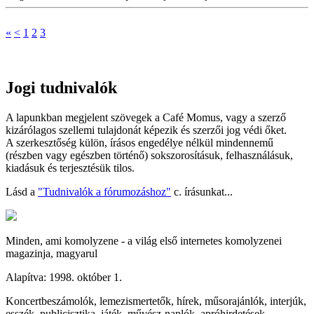
«
<
1
2
3
Jogi tudnivalók
A lapunkban megjelent szövegek a Café Momus, vagy a szerző
kizárólagos szellemi tulajdonát képezik és szerzői jog védi őket.
A szerkesztőség külön, írásos engedélye nélkül mindennemű
(részben vagy egészben történő) sokszorosításuk, felhasználásuk,
kiadásuk és terjesztésük tilos.
Lásd a
"Tudnivalók a fórumozáshoz"
c. írásunkat...
Minden, ami komolyzene - a világ első internetes komolyzenei
magazinja, magyarul
Alapítva: 1998. október 1.
Koncertbeszámolók, lemezismertetők, hírek, műsorajánlók, interjúk,
esszék, publicisztika, játék, művész-naplók, apróhirdetések.