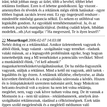
iránt, tehát jobban megy az üzlet, több a bevétel, többet lehet
reklámra fordítani. Ezen is el lehetne gondolkozni. Így viszont -
amennyiben én tévedek és a reklámok mégis elérik hatásukat - egyre
többen fognak zacskós levest enni. Ez egy öngerjesztő rendszer -
mindenféle minőségi garancia nélkül. És nekem ez utóbbival van
leginkább gondom. Az egyoldalú termékbemutatóval. Ja, és az
emberek pszichés manipulációjával. (boldog családi képek, hibátlan
modellek...stb.)Azt sugallja: \"Ha megveszed, Te is ilyen leszel!\"
22
Mozartkugel
2006-02-07 14:03:08
Nehéz dolog ez a reklámokkal. Amikor üzletemberek vagyunk és
abból élünk, hogy valamit - szolgáltatást vagy terméket - eladunk
valaki másnak, az a legnagyobb problémáink egyike, hogy hogyan
ismertethetjük meg a MI termékünket a potenciális vevőkkel. Mivel
a munkánkból élünk, \"el kell adnunk\"
magunkat/termékünket/szolgáltatásunkat. De ha média-fogyasztók
vagyunk, utáljuk a reklámot. Mind a kettő mi vagyunk, attól tartok -
legalábbis én így érzem. A reklámok időzítése, elhelyezése, az általa
közvetített életérzések és a megvalósítás színvonala a kérdés. Hiszen
én is óriásplakátokról szereztem tudomást arról, hogy Miskolcon
belcanto-fesztivál volt a nyáron: ha nem lett volna reklámja,
meglehet, nem, vagy csak késve tudtam volna meg. De itt vannak a
Momusön is a - nem túl számos - reklámbannerek, amelyek árut-
szolgáltatást reklámoznak, ráadásul a célközönségnek. Ezek talán
éppen szolíd megjelenésük és a megfelelő médiumon való