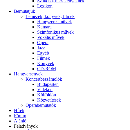
Szakcikk hiszékenyeknek
Lexikon
Bemutatjuk
Lemezek, könyvek, filmek
Hangszeres művek
Kamara
Szimfonikus művek
Vokális művek
Opera
Jazz
Egyéb
Filmek
Könyvek
CD-ROM
Hangversenyek
Koncertbeszámolók
Budapesten
Vidéken
Külföldön
Közvetítések
Operabemutatók
Hírek
Fórum
Ajánló
Feladványok