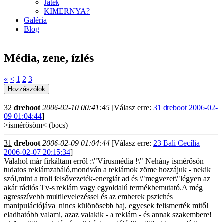
Játék
KIMERNYA?
Galéria
Blog
Média, zene, ízlés
«
<
1
2
3
32
dreboot
2006-02-10 00:41:45
[Válasz erre:
31 dreboot 2006-02-
09 01:04:44
]
>ismérősöm< (bocs)
31
dreboot
2006-02-09 01:04:44
[Válasz erre:
23 Bali Cecília
2006-02-07 20:15:34
]
Valahol már firkáltam erről :\"Vírusmédia !\" Nehány ismérősön
tudatos reklámzabáló,mondván a reklámok zöme hozzájuk - nekik
szól,mint a troli felsővezeték-energiát ad és \"megvezet\"légyen az
akár rádiós Tv-s reklám vagy egyoldalú termékbemutató.A még
agresszívebb multilevelezéssel és az emberek pszichés
manipulációjával nincs különösebb baj, egyesek felismerték mitől
eladhatóbb valami, azaz valakik - a reklám - és annak szakembere!