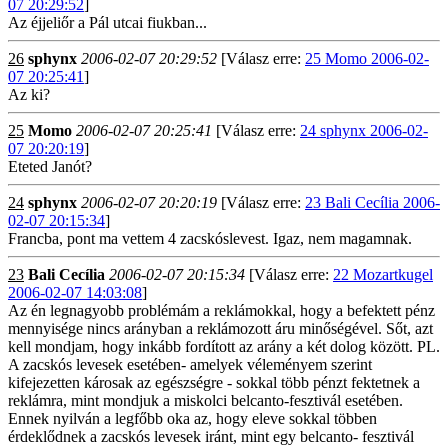
07 20:29:52
]
Az éjjeliőr a Pál utcai fiukban...
26
sphynx
2006-02-07 20:29:52
[Válasz erre:
25 Momo 2006-02-
07 20:25:41
]
Az ki?
25
Momo
2006-02-07 20:25:41
[Válasz erre:
24 sphynx 2006-02-
07 20:20:19
]
Eteted Janót?
24
sphynx
2006-02-07 20:20:19
[Válasz erre:
23 Bali Cecília 2006-
02-07 20:15:34
]
Francba, pont ma vettem 4 zacskóslevest. Igaz, nem magamnak.
23
Bali Cecília
2006-02-07 20:15:34
[Válasz erre:
22 Mozartkugel
2006-02-07 14:03:08
]
Az én legnagyobb problémám a reklámokkal, hogy a befektett pénz
mennyisége nincs arányban a reklámozott áru minőségével. Sőt, azt
kell mondjam, hogy inkább fordított az arány a két dolog között. PL.
A zacskós levesek esetében- amelyek véleményem szerint
kifejezetten károsak az egészségre - sokkal több pénzt fektetnek a
reklámra, mint mondjuk a miskolci belcanto-fesztivál esetében.
Ennek nyilván a legfőbb oka az, hogy eleve sokkal többen
érdeklődnek a zacskós levesek iránt, mint egy belcanto- fesztivál