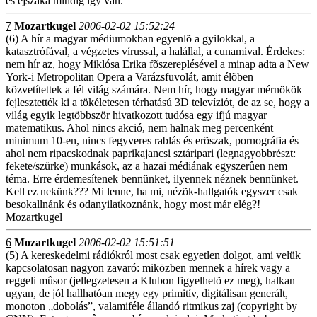
és éjszaka mindig így van.
7
Mozartkugel
2006-02-02 15:52:24
(6) A hír a magyar médiumokban egyenlõ a gyilokkal, a
katasztrófával, a végzetes vírussal, a halállal, a cunamival. Érdekes:
nem hír az, hogy Miklósa Erika fõszereplésével a minap adta a New
York-i Metropolitan Opera a Varázsfuvolát, amit élõben
közvetítettek a fél világ számára. Nem hír, hogy magyar mérnökök
fejlesztették ki a tökéletesen térhatású 3D televíziót, de az se, hogy a
világ egyik legtöbbször hivatkozott tudósa egy ifjú magyar
matematikus. Ahol nincs akció, nem halnak meg percenként
minimum 10-en, nincs fegyveres rablás és erõszak, pornográfia és
ahol nem ripacskodnak paprikajancsi sztáripari (legnagyobbrészt:
fekete/szürke) munkások, az a hazai médiának egyszerûen nem
téma. Erre érdemesítenek bennünket, ilyennek néznek bennünket.
Kell ez nekünk??? Mi lenne, ha mi, nézõk-hallgatók egyszer csak
besokallnánk és odanyilatkoznánk, hogy most már elég?!
Mozartkugel
6
Mozartkugel
2006-02-02 15:51:51
(5) A kereskedelmi rádiókról most csak egyetlen dolgot, ami velük
kapcsolatosan nagyon zavaró: miközben mennek a hírek vagy a
reggeli mûsor (jellegzetesen a Klubon figyelhetõ ez meg), halkan
ugyan, de jól hallhatóan megy egy primitív, digitálisan generált,
monoton „dobolás”, valamiféle állandó ritmikus zaj (copyright by