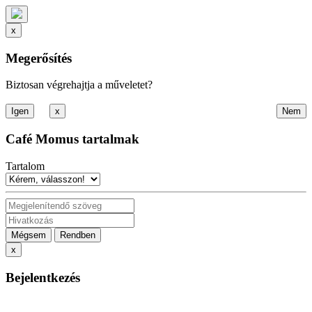
x
Megerősítés
Biztosan végrehajtja a műveletet?
x
Café Momus tartalmak
Tartalom
Mégsem
Rendben
x
Bejelentkezés