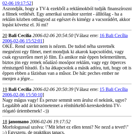
02-06 19:17:52
]
Aszondják, hogy a TV-k ezekből a reklámokból tudják finanszírozni
a filmek vetítését. Egy amerikai szenátor szerint - állítólag - ha a
reklám közben otthagyod az egészet és kimégy a vacsorádért, akkor
lopást követsz el. Jó mi?
20
Bali Cecília
2006-02-06 20:54:50
[Válasz erre:
16 Bali Cecília
2006-02-06 15:52:01
]
OKÉ. Rend szerint nem is nézem. De tudod néha szeretnék
megnézni egy filmet, mert mondjuk ki akarok kapcsolódni, vagy
csak egyszerűen mert jó film. És amikor már éppen belemerültem,
biztos jön egy remek nőalázó mosópor reklám, vagy egy ötperces
rémisztgető híradó. És ha átkapcsolok a másik adóra, tuti, hogy ott is
éppen ebben a fázisban van a műsor. De hát: peches ember ne
menjen a jégre...
19
Bali Cecília
2006-02-06 20:50:39
[Válasz erre:
15 Bali Cecília
2006-02-06 15:50:10
]
Nagy mágus vagy! És persze semmit sem árulsz el nekünk, ugye?
Legalább add át köszönetemet a rémhírkeltő-kereskedelmi-TV-
riógató úriembernek! -:))
18
janomano
2006-02-06 19:17:52
Morfologussal szolva: \"Mit lehet ez ellen tenni? Ne nezd a tevet!\"
:-) Egyszeru, de praktikus tanacs.