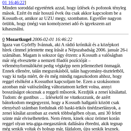
01 16:46:22
]
Minden soroddal egyetértek azzal, hogy ízlések és pofonok tényleg
mások. Ezért én már hosszú évek óta csak akkor kapcsolom be a
Kossuth-ot, amikor az UZU megy, szombaton. Egyelőre nagyon
örülök, hogy (még) van komolyzenei adó és igyekszem azt
kihasználni.
0
Mozartkugel
2006-02-01 16:46:22
Igaza van Gyõrffy Ivánnak, aki A rádió krónikái és a középkori
hírek címmel jelentette meg írását a Népszabadság 2006. január 26-i
számában. Magam is sokszor úgy érzem: a Kossuth a valóságban
már rég elvesztette a nemzeti fõadói pozícióját –
véleményformálóként pedig végképp nem jellemezheti önmagát.
Ennek ellenére, talán megszokásból, talán hagyomány-tiszteletbõl,
vagy ki tudja miért, de én még mindig ragaszkodom ahhoz, hogy
reggel elsõként a Kossuthot kapcsoljam be. Ezen a szokásomon
azonban már valószínûleg változtatnom kellett volna, annyi
bosszúságot okoznak a reggeli mûsorok. Kezdjük a zenei kínálattal.
Tudom: de gustibus … ízlésekrõl ne vitatkozzunk, de azért
bátorkodom megjegyezni, hogy a Kossuth hallgatói között csak
elenyészõ számban fordulnak elõ haski-trikós tinédzserlányok, a
zenei kínálat azonban az esetek többségében olyan, ami 30 felett
szinte már elviselhetetlen. Nem értem, kinek okoz örömet korán
reggel olyan teta-giga-megasztárok dallására ébredni, akik tegnap
még senkik voltak és holnap már, fájdalom, újra senkik lesznek.