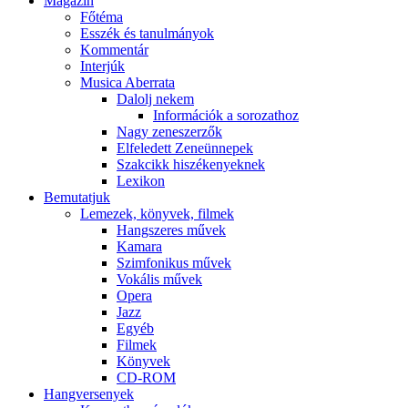
Magazin
Főtéma
Esszék és tanulmányok
Kommentár
Interjúk
Musica Aberrata
Dalolj nekem
Információk a sorozathoz
Nagy zeneszerzők
Elfeledett Zeneünnepek
Szakcikk hiszékenyeknek
Lexikon
Bemutatjuk
Lemezek, könyvek, filmek
Hangszeres művek
Kamara
Szimfonikus művek
Vokális művek
Opera
Jazz
Egyéb
Filmek
Könyvek
CD-ROM
Hangversenyek