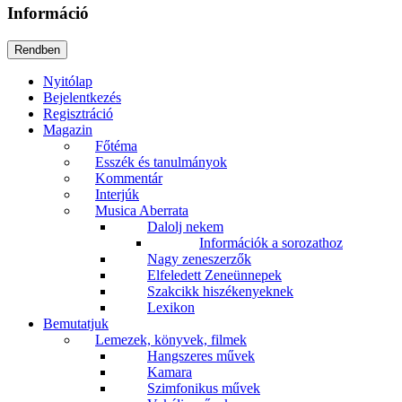
Információ
Nyitólap
Bejelentkezés
Regisztráció
Magazin
Főtéma
Esszék és tanulmányok
Kommentár
Interjúk
Musica Aberrata
Dalolj nekem
Információk a sorozathoz
Nagy zeneszerzők
Elfeledett Zeneünnepek
Szakcikk hiszékenyeknek
Lexikon
Bemutatjuk
Lemezek, könyvek, filmek
Hangszeres művek
Kamara
Szimfonikus művek