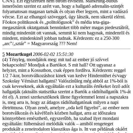
CNN). Ezt egyszerûen nem bírom elviselni. Marketing-bubus
ismerõsöm szerint ez azért van, hogy a hallgató adrenalin-szintjét
folyamatosan magasan tartsák és olyan éber legyen, mint a vadászó
vércse. Ezt az elhangzó szöveggel, úgy látszik, nem sikerül elérni.
Fõokos politikusok és „politológusok” és média teta-giga-
megasztárok oktatgatnak bennünket több méter magas piedesztálról,
mindig mindenütt ott vannak, semmit ki nem hagynak, mindenrõl és
mindent, mindenkinél jobban tudnak. Kérdezem: ez a 250-300
„arc”/„sztár” = Magyarország ??? Nem!
5
Mozartkugel
2006-02-02 15:51:30
(4) Tényleg, mondjátok meg: mit tud az ember jó szívvel
bekapcsolni? Mondjuk a Bartókot. S mit hall? Ott ugyanaz a
helyzet, mint a Kossuthon, csak éppen fordítva. Kérdezem: reggel
1/2 7-kor, borotválkozáshoz kinek van kedve Hindemithet és/vagy
Szokolay Vérnászt hallgatni? Valószínûleg még abból az 1%-ból is
csak keveseknek, akik egyáltalán ezt a kulturális értékeket õrzõ adót
hallgatják (aktuális statisztika szerint a Bartók a rádióhallgatók 1%-át
éri el). A zenei szerkesztõknek illene figyelemmel lenni a napszakra
is, meg arra is, hogy az átlagos rádióhallgatónak milyen a napi
életritmusa. Olyan zenét, amelyre „oda kell figyelni”, az ember nem
borotválkozás és kávéfõzés közben hallgat, arra az idõszakra
könnyebben emészthetõ, egyszerûbb, ha szabad ilyet mondani
egyáltalán: fülbemászó melódiák valók – amibõl rengeteget
produkált a zeneirodalom klasszikus ága is. Itt van példának okáért