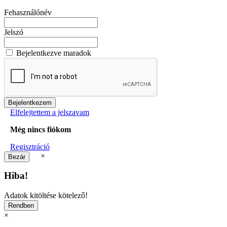
Fehasználónév
Jelszó
Bejelentkezve maradok
Elfelejtettem a jelszavam
Még nincs fiókom
Regisztráció
×
Hiba!
Adatok kitöltése kötelező!
×