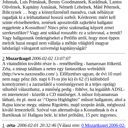
Johnnak, Luis Primának, Benny Goodmannek, Karádinak, Lantos
Olivérnek, Kapitány Annának, Németh Lehelnek, Máté Péternek,
Bilicsynek … hogy a könnyûzenénél maradva, csak néhányat
ragadjak ki a leírhatatlanul hosszú sorból. Kérdezem: miért kell
szinte elviselhetetlen, zenének aposztrofált zajkeltést hallgatni
reggelente a Kossuthon? Nincs pénz szakmailag képzett zenei
szerkesztõkre? Vagy ami sokkal rosszabb: ez a színvonal, a trendi?
Vagy hallgassunk ömlengéseket a Petõfin arról, hogy most éppen
melyik hazai mogul nem vállalja a méltán világhírû magyar
labdarúgó válogatott szövetségi kapitányságát?
2
Mozartkugel
2006-02-02 13:07:07
A vitaindítóm további része is - remélhetőleg - hamarosan fölkerül.
Zéta, a minap találtam a neten egy fantasztikus webrádiót
(http://www.naxosradio.com/ ). Előfizetéses ugyan, de évi 10 euró
nem nagy pénz (kb. napi 6 Ft-ra jön ki) és 62 (!) különböző
komolyzenei ( a zarzuelától a vonósnégyesen át a teljes opráig)
stílusból választhatsz, a minőség pedig - föltéve, ha legalább ADSL-
en internetezel - közelíti a CD minőséget. A mősor folyamatosan
látható, én pl. most az \"Opera Highlights\" műsort hallgatom, ahol a
Rajna kincse megy, utánna Rigoletto, majd szoprán áriák, méghozzá
kiváló lemezekről. Szóval van alternatívája a Kossuthnak is és a
Bartóknak is! Hallgass bele, ki lehet próbálni, 15 perc ingyenes.
1
-zéta-
2006-02-01 20:32:46
[Válasz erre:
0 Mozartkugel 2006-02-