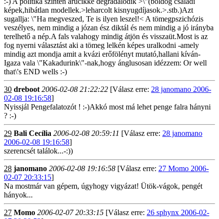
:-) A politika szintén árucikké degradálódik >\"(boldog családi
képek,
hibátlan modellek.>leharcolt kisnyugdíjasok.>.stb.)Azt
sugallja: \"Ha megveszed,
Te is ilyen leszel!< A tömegpszichózis
veszélyes, nem mindig a józan ész diktál és nem mindig a jó irányba
terelhető a nép.A fals valahogy mindig átjön és visszaüt.Most is az
fog nyerni választást aki a tömeg lelkén képes uralkodni -amely
mindig azt mondja amit a kvázi erőfölényt mutató,hallani kíván-
Igaza vala \"Kakadurink\"-nak,hogy ánglusosan idézzem: Or well
that\'s END wells :-)
30
dreboot
2006-02-08 21:22:22
[Válasz erre:
28 janomano 2006-
02-08 19:16:58
]
Nyissjál Pengefalatozót ! :-)Akkó most má lehet penge falra hányni
? :-)
29
Bali Cecília
2006-02-08 20:59:11
[Válasz erre:
28 janomano
2006-02-08 19:16:58
]
szerencsét találok...-:))
28
janomano
2006-02-08 19:16:58
[Válasz erre:
27 Momo 2006-
02-07 20:33:15
]
Na mostmár van gépem, úgyhogy vigyázat! Ütök-vágok, pengét
hányok...
27
Momo
2006-02-07 20:33:15
[Válasz erre:
26 sphynx 2006-02-