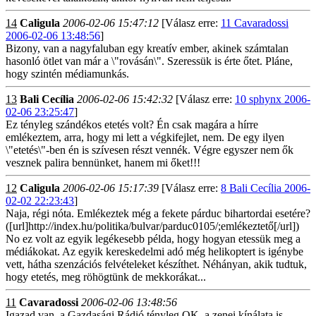
14
Caligula
2006-02-06 15:47:12
[Válasz erre:
11 Cavaradossi
2006-02-06 13:48:56
]
Bizony, van a nagyfaluban egy kreatív ember, akinek számtalan
hasonló ötlet van már a \"rovásán\". Szeressük is érte őtet. Pláne,
hogy szintén médiamunkás.
13
Bali Cecília
2006-02-06 15:42:32
[Válasz erre:
10 sphynx 2006-
02-06 23:25:47
]
Ez tényleg szándékos etetés volt? Én csak magára a hírre
emlékeztem, arra, hogy mi lett a végkifejlet, nem. De egy ilyen
\"etetés\"-ben én is szívesen részt vennék. Végre egyszer nem ők
vesznek palira bennünket, hanem mi őket!!!
12
Caligula
2006-02-06 15:17:39
[Válasz erre:
8 Bali Cecília 2006-
02-02 22:23:43
]
Naja, régi nóta. Emlékeztek még a fekete párduc bihartordai esetére?
([url]http://index.hu/politika/bulvar/parduc0105/;emlékeztető[/url])
No ez volt az egyik legékesebb példa, hogy hogyan etessük meg a
médiákokat. Az egyik kereskedelmi adó még helikoptert is igénybe
vett, hátha szenzációs felvételeket készíthet. Néhányan, akik tudtuk,
hogy etetés, meg röhögtünk de mekkorákat...
11
Cavaradossi
2006-02-06 13:48:56
Igazad van, a Gazdasági Rádió tényleg OK, a zenei kínálata is