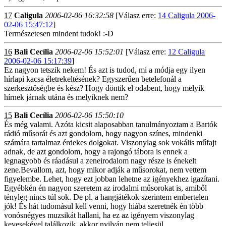
17
Caligula
2006-02-06 16:32:58
[Válasz erre:
14 Caligula 2006-
02-06 15:47:12
]
Természetesen mindent tudok! :-D
16
Bali Cecília
2006-02-06 15:52:01
[Válasz erre:
12 Caligula
2006-02-06 15:17:39
]
Ez nagyon tetszik nekem! És azt is tudod, mi a módja egy ilyen
hírlapi kacsa életrekeltésének? Egyszerűen betelefonál a
szerkesztőségbe és kész? Hogy döntik el odabent, hogy melyik
hírnek járnak utána és melyiknek nem?
15
Bali Cecília
2006-02-06 15:50:10
És még valami. Azóta kicsit alaposabban tanulmányoztam a Bartók
rádió műsorát és azt gondolom, hogy nagyon színes, mindenki
számára tartalmaz érdekes dolgokat. Viszonylag sok vokális műfajt
adnak, de azt gondolom, hogy a rajongó tábora is ennek a
legnagyobb és ráadásul a zeneirodalom nagy része is énekelt
zene.Bevallom, azt, hogy mikor adják a műsorokat, nem vettem
figyelembe. Lehet, hogy ezt jobban lehetne az igényekhez igazítani.
Egyébkén én nagyon szeretem az irodalmi műsorokat is, amiből
tényleg nincs túl sok. De pl. a hangjátékok szerintem embertelen
jók! És hát tudomásul kell venni, hogy hiába szeretnék én több
vonósnégyes muzsikát hallani, ha ez az igényem viszonylag
kevesekével találkozik, akkor nyilván nem teljesül.