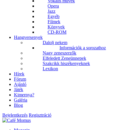
Vokális művek
Opera
Jazz
Egyéb
Filmek
Könyvek
CD-ROM
Hangversenyek
Dalolj nekem
Információk a sorozathoz
Nagy zeneszerzők
Elfeledett Zeneünnepek
Szakcikk hiszékenyeknek
Lexikon
Hírek
Fórum
Ajánló
Játék
Kimernya?
Galéria
Blog
Bejelentkezés
Regisztráció