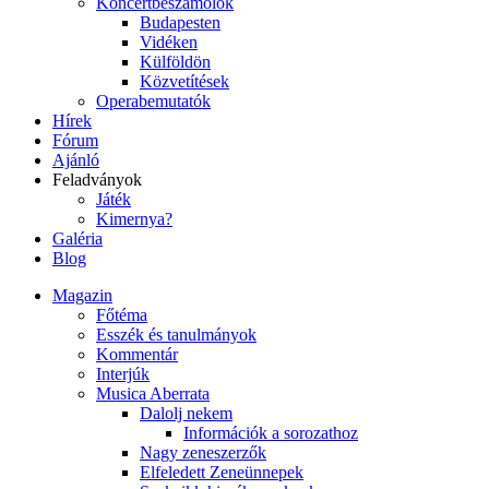
Koncertbeszámolók
Budapesten
Vidéken
Külföldön
Közvetítések
Operabemutatók
Hírek
Fórum
Ajánló
Feladványok
Játék
Kimernya?
Galéria
Blog
Magazin
Főtéma
Esszék és tanulmányok
Kommentár
Interjúk
Musica Aberrata
Dalolj nekem
Információk a sorozathoz
Nagy zeneszerzők
Elfeledett Zeneünnepek