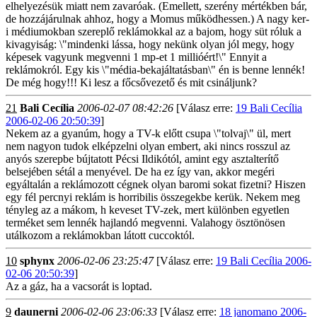
elhelyezésük miatt nem zavaróak. (Emellett, szerény mértékben bár,
de hozzájárulnak ahhoz, hogy a Momus működhessen.) A nagy ker-
i médiumokban szereplő reklámokkal az a bajom, hogy süt róluk a
kivagyiság: \"mindenki lássa, hogy nekünk olyan jól megy, hogy
képesek vagyunk megvenni 1 mp-et 1 millióért!\" Ennyit a
reklámokról. Egy kis \"média-bekajáltatásban\" én is benne lennék!
De még hogy!!! Ki lesz a főcsővezető és mit csináljunk?
21
Bali Cecília
2006-02-07 08:42:26
[Válasz erre:
19 Bali Cecília
2006-02-06 20:50:39
]
Nekem az a gyanúm, hogy a TV-k előtt csupa \"tolvaj\" ül, mert
nem nagyon tudok elképzelni olyan embert, aki nincs rosszul az
anyós szerepbe bújtatott Pécsi Ildikótól, amint egy asztalterítő
belsejében sétál a menyével. De ha ez így van, akkor megéri
egyáltalán a reklámozott cégnek olyan baromi sokat fizetni? Hiszen
egy fél percnyi reklám is horribilis összegekbe kerük. Nekem meg
tényleg az a mákom, h keveset TV-zek, mert különben egyetlen
terméket sem lennék hajlandó megvenni. Valahogy ösztönösen
utálkozom a reklámokban látott cuccoktól.
10
sphynx
2006-02-06 23:25:47
[Válasz erre:
19 Bali Cecília 2006-
02-06 20:50:39
]
Az a gáz, ha a vacsorát is loptad.
9
daunerni
2006-02-06 23:06:33
[Válasz erre:
18 janomano 2006-