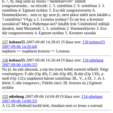
6, 7, 9), meg szint az összes \"melléknévvel\" ellátott
zongoraszonáta... na nézzük: 1. 5. szimfónia 2. 9. szimfónia 3. 3.
szimfónia 4. Egmont nyitány 5. Esz-dúr zongoraverseny 6.
Hammerklavier... nem ez így nem jó, mert akkor miért nem inkább a
7.szimfónia? VAgy a 3. Leonóra nyitány? És mi lesz a Kreutzer
szonátával? Meg a Pathetique-kel? Inkább írok 5 különböző műfajú
darabot, mint Mozartnál: 1. 5. szimfónia 2. Hammerklavier 3. Esz-
dúr zongoraverseny 4. Egmont nyitány 5. Kreutzer szonáta
157
kobzos55
2007-09-06 14:28:01
[Válasz erre:
156 kobzos55
2007-09-06 14:26:44
]
najdnem => majdnem leonora => Leonora
156
kobzos55
2007-09-06 14:26:44
[Válasz erre:
154 nibelung
2007-09-06 14:00:32
]
Na jó, ha már játszunk, a top ten (ezen belüli sorrend nélkül): Négy
vonósnégyes: F-dúr (Op 49), C-dúr (Op 49), B-dúr (Op 130), a-
moll (Op 132); (najdnem) három szimfónia: III., V., a IX. 1. és 3.
tétele; C-dúr zongoravs.; Fidelio (incl. III. leonora ny.) Egmont
nyitány
155
nibelung
2007-09-06 14:04:49
[Válasz erre:
154 nibelung
2007-09-06 14:00:32
]
A 12-20 véletlenül került bele, énnálam nem ez lenne a sorrend.