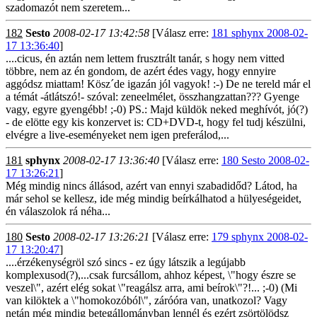
szadomazót nem szeretem...
182
Sesto
2008-02-17 13:42:58
[Válasz erre:
181 sphynx 2008-02-
17 13:36:40
]
....cicus, én aztán nem lettem frusztrált tanár, s hogy nem vitted
többre, nem az én gondom, de azért édes vagy, hogy ennyire
aggódsz miattam! Kösz´de igazán jól vagyok! :-) De ne tereld már el
a témát -átlátszó!- szóval: zeneelmélet, összhangzattan??? Gyenge
vagy, egyre gyengébb! ;-0) PS.: Majd küldök neked meghívót, jó(?)
- de elötte egy kis konzervet is: CD+DVD-t, hogy fel tudj készülni,
elvégre a live-eseményeket nem igen preferálod,...
181
sphynx
2008-02-17 13:36:40
[Válasz erre:
180 Sesto 2008-02-
17 13:26:21
]
Még mindig nincs állásod, azért van ennyi szabadidőd? Látod, ha
már sehol se kellesz, ide még mindig beírkálhatod a hülyeségeidet,
én válaszolok rá néha...
180
Sesto
2008-02-17 13:26:21
[Válasz erre:
179 sphynx 2008-02-
17 13:20:47
]
....érzékenységröl szó sincs - ez úgy látszik a legújabb
komplexusod(?),...csak furcsállom, ahhoz képest, \"hogy észre se
veszel\", azért elég sokat \"reagálsz arra, ami beírok\"?!... ;-0) (Mi
van kilöktek a \"homokozóból\", záróóra van, unatkozol? Vagy
netán még mindig betegállományban lennél és ezért zsörtölödsz