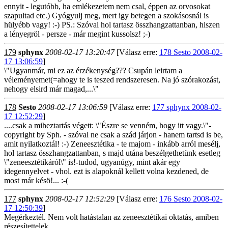
ennyit - legutóbb, ha emlékezetem nem csal, éppen az orvosokat
szapultad etc.) Gyógyulj meg, mert igy betegen a szokásosnál is
hülyébb vagy! :-) PS.: Szóval hol tartasz összhangzattanban, hiszen
a lényegröl - persze - már megint kussolsz! ;-)
179
sphynx
2008-02-17 13:20:47
[Válasz erre:
178 Sesto 2008-02-
17 13:06:59
]
\"Ugyanmár, mi ez az érzékenység??? Csupán leirtam a
véleményemet(=ahogy te is teszed rendszeresen. Na jó szórakozást,
nehogy elsird már magad,...\"
178
Sesto
2008-02-17 13:06:59
[Válasz erre:
177 sphynx 2008-02-
17 12:52:29
]
....csak a miheztartás végett: \"Észre se venném, hogy itt vagy.\"-
copyright by Sph. - szóval ne csak a szád járjon - hanem tartsd is be,
amit nyilatkoztál! :-) Zeneesztétika - te majom - inkább arról mesélj,
hol tartasz összhangzattanban, s majd utána beszélgethetünk esetleg
\"zeneesztétikáról\" is!-tudod, ugyanúgy, mint akár egy
idegennyelvet - vhol. ezt is alapoknál kellett volna kezdened, de
most már késö!... :-(
177
sphynx
2008-02-17 12:52:29
[Válasz erre:
176 Sesto 2008-02-
17 12:50:39
]
Megérkeztél. Nem volt hatástalan az zeneesztétikai oktatás, amiben
részesítettelek.