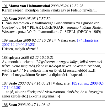
191
Momo von Hofmannsthal
2008-05-24 12:52:25
Kérem szépen, mondjon nekem valaki egy jó Fidelio felvételt...
190
Sesto
2008-05-05 17:57:59
L. van Beethoven - \"Vollständige Bühnenmusik zu Egmont von
Goethe\" op. 84 * PILAR LORENGAR - soprano * Klaus-Jürgen
Wussow - próza Wr. Philharmoniker - G. SZELL (DECCA 1969)
189
macskás
2008-02-17 16:29:14
[Válasz erre:
174 Hangyász
2007-12-29 00:21:23
]
Úristen, melyik résznél?
188
sphynx
2008-02-17 16:16:21
Azt mondták nekem:
\"Végsősoron te vagy a hülye, külső szemmel
nézve. Sesto meg még jól be is szólogat neked. Sokkal durvábban,
mint te neki.\"
Na, nehogy már én jöjjek ki rosszul ebből is...!!!
Ezennel megszakítom Sestóval a diplomáciai kapcsolatot.
187
Sesto
2008-02-17 14:08:21
[Válasz erre:
185 sphynx 2008-02-
17 14:05:50
]
....na jó, akkor a \"selejtest\" visszavonom, elnézést, de a lényeg(=a
zenei kérdés etc.) akkor is ugyanaz! :-)
186
Sesto
2008-02-17 14:06:43