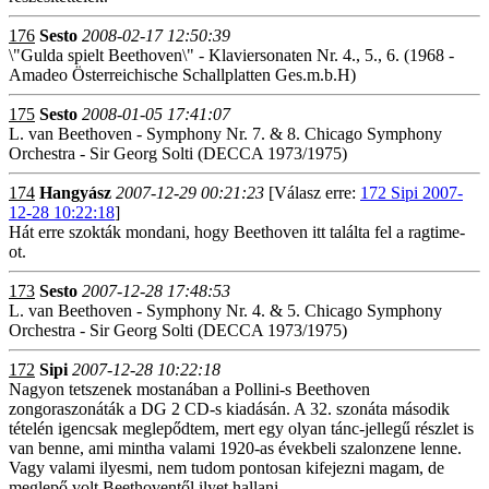
176
Sesto
2008-02-17 12:50:39
\"Gulda spielt Beethoven\" - Klaviersonaten Nr. 4., 5., 6. (1968 -
Amadeo Österreichische Schallplatten Ges.m.b.H)
175
Sesto
2008-01-05 17:41:07
L. van Beethoven - Symphony Nr. 7. & 8. Chicago Symphony
Orchestra - Sir Georg Solti (DECCA 1973/1975)
174
Hangyász
2007-12-29 00:21:23
[Válasz erre:
172 Sipi 2007-
12-28 10:22:18
]
Hát erre szokták mondani, hogy Beethoven itt találta fel a ragtime-
ot.
173
Sesto
2007-12-28 17:48:53
L. van Beethoven - Symphony Nr. 4. & 5. Chicago Symphony
Orchestra - Sir Georg Solti (DECCA 1973/1975)
172
Sipi
2007-12-28 10:22:18
Nagyon tetszenek mostanában a Pollini-s Beethoven
zongoraszonáták a DG 2 CD-s kiadásán. A 32. szonáta második
tételén igencsak meglepődtem, mert egy olyan tánc-jellegű részlet is
van benne, ami mintha valami 1920-as évekbeli szalonzene lenne.
Vagy valami ilyesmi, nem tudom pontosan kifejezni magam, de
meglepő volt Beethoventől ilyet hallani.