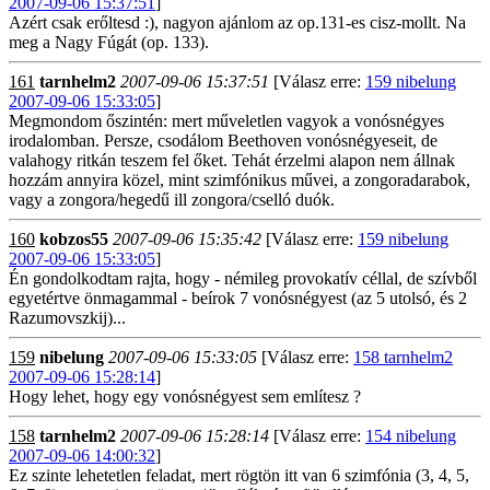
2007-09-06 15:37:51
]
Azért csak erőltesd :), nagyon ajánlom az op.131-es cisz-mollt. Na
meg a Nagy Fúgát (op. 133).
161
tarnhelm2
2007-09-06 15:37:51
[Válasz erre:
159 nibelung
2007-09-06 15:33:05
]
Megmondom őszintén: mert műveletlen vagyok a vonósnégyes
irodalomban. Persze, csodálom Beethoven vonósnégyeseit, de
valahogy ritkán teszem fel őket. Tehát érzelmi alapon nem állnak
hozzám annyira közel, mint szimfónikus művei, a zongoradarabok,
vagy a zongora/hegedű ill zongora/cselló duók.
160
kobzos55
2007-09-06 15:35:42
[Válasz erre:
159 nibelung
2007-09-06 15:33:05
]
Én gondolkodtam rajta, hogy - némileg provokatív céllal, de szívből
egyetértve önmagammal - beírok 7 vonósnégyest (az 5 utolsó, és 2
Razumovszkij)...
159
nibelung
2007-09-06 15:33:05
[Válasz erre:
158 tarnhelm2
2007-09-06 15:28:14
]
Hogy lehet, hogy egy vonósnégyest sem említesz ?
158
tarnhelm2
2007-09-06 15:28:14
[Válasz erre:
154 nibelung
2007-09-06 14:00:32
]
Ez szinte lehetetlen feladat, mert rögtön itt van 6 szimfónia (3, 4, 5,