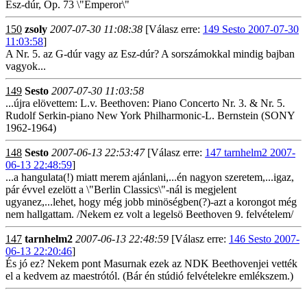
Esz-dúr, Op. 73 \"Emperor\"
150
zsoly
2007-07-30 11:08:38
[Válasz erre:
149 Sesto 2007-07-30
11:03:58
]
A Nr. 5. az G-dúr vagy az Esz-dúr? A sorszámokkal mindig bajban
vagyok...
149
Sesto
2007-07-30 11:03:58
...újra elövettem: L.v. Beethoven: Piano Concerto Nr. 3. & Nr. 5.
Rudolf Serkin-piano New York Philharmonic-L. Bernstein (SONY
1962-1964)
148
Sesto
2007-06-13 22:53:47
[Válasz erre:
147 tarnhelm2 2007-
06-13 22:48:59
]
...a hangulata(!) miatt merem ajánlani,...én nagyon szeretem,...igaz,
pár évvel ezelött a \"Berlin Classics\"-nál is megjelent
ugyanez,...lehet, hogy még jobb minöségben(?)-azt a korongot még
nem hallgattam. /Nekem ez volt a legelsö Beethoven 9. felvételem/
147
tarnhelm2
2007-06-13 22:48:59
[Válasz erre:
146 Sesto 2007-
06-13 22:20:46
]
És jó ez? Nekem pont Masurnak ezek az NDK Beethovenjei vették
el a kedvem az maestrótól. (Bár én stúdió felvételekre emlékszem.)