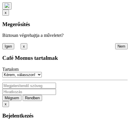
x
Megerősítés
Biztosan végrehajtja a műveletet?
x
Café Momus tartalmak
Tartalom
Mégsem
Rendben
x
Bejelentkezés