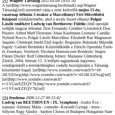
195
Wagner Társaság
2011-05-04 14:01:50
A [url]http://www.wagnertarsasag.hu/default2.asp;Wagner
Társaság[/url] szeretettel várja a zene kedvelőit
május 15-én,
vasárnap délután 3 órakor a Marczibányi Téri Művelődési
Központ
színháztermébe, ahol a tavaly ősszel elhunyt
Polgár
László emlékére
Ludwig van Beethoven: Fidelio
című operáját
vetítjük magyar felirattal. Don Fernando: Günther Groissböck Don
Pizarro: Alfred Muff Florestan: Jonas Kaufmann Leonora: Camilla
Nylund Rocco: Polgár László Marcellina: Elizabeth Rae Magnuson
Jaquino: Christoph Strehl Első fogoly: Boguslaw Bidzinski Második
fogoly: Gabriel Bermúdez Közreműködik a Zürichi Operaház Ének-
és Zenekara. Vezényel: Nicolaus Harnoncourt Rendezte: Jürgen
Flimm Díszlet: Rolf Glittenberg Jelmez: Marianne Glittenberg
Zürich, 2004. február 15. A belépés tagjainknak ingyenes,
vendégeinktől a teremköltséghez csekély hozzájárulást a Társaság
köszönettel fogad. [url]http://www.youtube.com/watch?v=s9-
J4LS2Owg;http://www.youtube.com/watch?v=s9-J4LS2Owg[/url]
[url]http://www.youtube.com/watch?
v=LVGmXZEQV7k;http://www.youtube.com/watch?
v=LVGmXZEQV7k[/url]
194
frushena
2008-12-27 00:15:42
Ludvig van BEETHOVEN : IX. Symphony
-Andor Éva -
soprano -Szirmay Márta - contralto -Korondi György - tenor -
Sólyom Nagy Sándor - bariton Chorus of Budapest Hungarian State