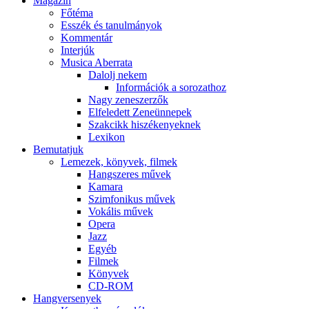
Magazin
Főtéma
Esszék és tanulmányok
Kommentár
Interjúk
Musica Aberrata
Dalolj nekem
Információk a sorozathoz
Nagy zeneszerzők
Elfeledett Zeneünnepek
Szakcikk hiszékenyeknek
Lexikon
Bemutatjuk
Lemezek, könyvek, filmek
Hangszeres művek
Kamara
Szimfonikus művek
Vokális művek
Opera
Jazz
Egyéb
Filmek
Könyvek
CD-ROM
Hangversenyek