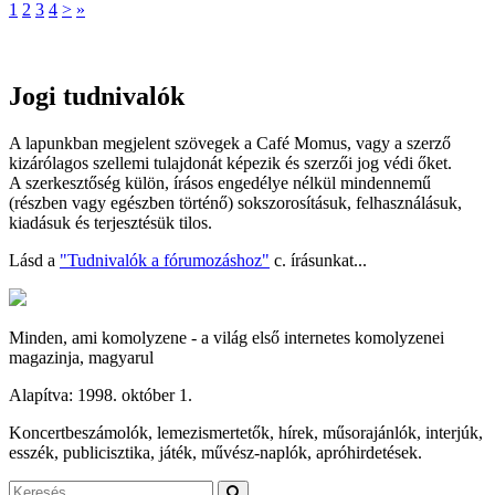
1
2
3
4
>
»
Jogi tudnivalók
A lapunkban megjelent szövegek a Café Momus, vagy a szerző
kizárólagos szellemi tulajdonát képezik és szerzői jog védi őket.
A szerkesztőség külön, írásos engedélye nélkül mindennemű
(részben vagy egészben történő) sokszorosításuk, felhasználásuk,
kiadásuk és terjesztésük tilos.
Lásd a
"Tudnivalók a fórumozáshoz"
c. írásunkat...
Minden, ami komolyzene - a világ első internetes komolyzenei
magazinja, magyarul
Alapítva: 1998. október 1.
Koncertbeszámolók, lemezismertetők, hírek, műsorajánlók, interjúk,
esszék, publicisztika, játék, művész-naplók, apróhirdetések.