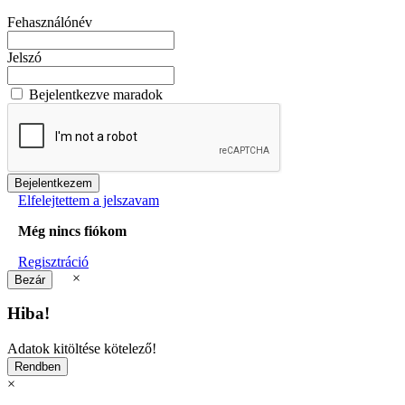
Fehasználónév
Jelszó
Bejelentkezve maradok
Elfelejtettem a jelszavam
Még nincs fiókom
Regisztráció
×
Hiba!
Adatok kitöltése kötelező!
×