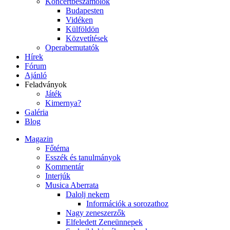
Koncertbeszámolók
Budapesten
Vidéken
Külföldön
Közvetítések
Operabemutatók
Hírek
Fórum
Ajánló
Feladványok
Játék
Kimernya?
Galéria
Blog
Magazin
Főtéma
Esszék és tanulmányok
Kommentár
Interjúk
Musica Aberrata
Dalolj nekem
Információk a sorozathoz
Nagy zeneszerzők
Elfeledett Zeneünnepek