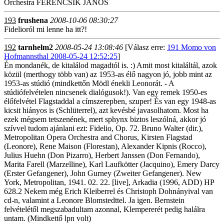
Orchestra FERENCSIK JÁNOS
193
frushena
2008-10-06 08:30:27
Fidelioról mi lenne ha itt?!
192
tarnhelm2
2008-05-24 13:08:46
[Válasz erre:
191 Momo von
Hofmannsthal 2008-05-24 12:52:25
]
Én mondanék, de kitalálod magadtól is. :) Amit most kitaláltál, azok
közül (merthogy több van) az 1953-as élő nagyon jó, jobb mint az
1953-as stúdió (mindkettőn Mödl énekli Leonorát. - A
stúdiófelvételen nincsenek dialógusok!). Van egy remek 1950-es
élőfelvétel Flagstaddal a címszerepben, szuper! És van egy 1948-as
kicsit hiányos is (Schlüterrel), azt kevésbé javasolhatom. Most ha
ezek mégsem tetszenének, mert sphynx biztos leszólná, akkor jó
szívvel tudom ajánlani ezt: Fidelio, Op. 72. Bruno Walter (dir.),
Metropolitan Opera Orchestra and Chorus, Kirsten Flagstad
(Leonore), Rene Maison (Florestan), Alexander Kipnis (Rocco),
Julius Huehn (Don Pizarro), Herbert Janssen (Don Fernando),
Marita Farell (Marzelline), Karl Laufkötter (Jacquino), Emery Darcy
(Erster Gefangener), John Gurney (Zweiter Gefangener). New
York, Metropolitan, 1941. 02. 22. [live], Arkadia (1996, ADD) HP
628.2 Nekem még Erich Kleiberrel és Christoph Dohnányival van
cd-n, valamint a Leonore Blomstedttel. Ja igen. Bernstein
felvételétől megszabadultam azonnal, Klempererét pedig halálra
untam. (Mindkettő lpn volt)