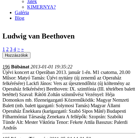
Játék
KIMERNYA?
Galéria
Blog
Ludwig van Beethoven
1
2
3
4
>
»
196
Búbánat
2013-01-01 19:35:22
Újévi koncert az Operában 2013. január 1-én. M1 csatorna, 20.00
Műsor: Matyó Tamás: Újévi nyitány (új zenemű az Operaház
felkérésére) Lackfi János: Vers az újesztendőhöz (új költemény az
Operaház felkérésére) Beethoven: IX. szimfónia (III. tételében balett
betéttel) Szaval: Rátóti Zoltán színművész Vezényel: Héja
Domonkos mb. főzeneigazgató Közreműködik: Magyar Nemzeti
Balett (mb. balett igazgató: Solymosi Tamás) Magyar Állami
Operaház Énekkara (karigazgató: Szabó Sipos Máté) Budapesti
Filharmóniai Társaság Zenekara A fellépők: Szoprán: Szabóki
Tünde Alt: Mester Viktória Tenor: Fekete Attila Basszus: Palerdi
András