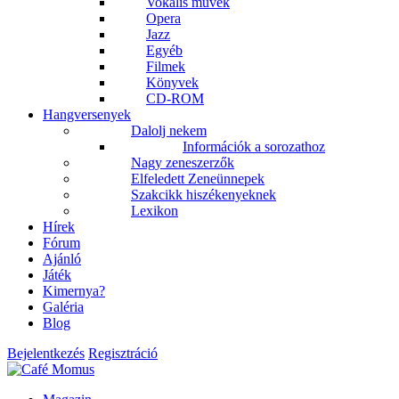
Vokális művek
Opera
Jazz
Egyéb
Filmek
Könyvek
CD-ROM
Hangversenyek
Dalolj nekem
Információk a sorozathoz
Nagy zeneszerzők
Elfeledett Zeneünnepek
Szakcikk hiszékenyeknek
Lexikon
Hírek
Fórum
Ajánló
Játék
Kimernya?
Galéria
Blog
Bejelentkezés
Regisztráció