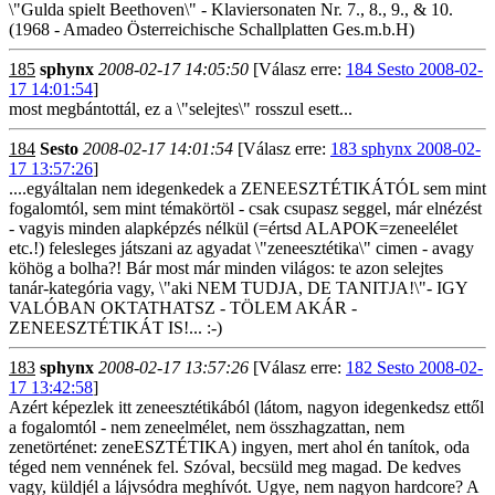
\"Gulda spielt Beethoven\" - Klaviersonaten Nr. 7., 8., 9., & 10.
(1968 - Amadeo Österreichische Schallplatten Ges.m.b.H)
185
sphynx
2008-02-17 14:05:50
[Válasz erre:
184 Sesto 2008-02-
17 14:01:54
]
most megbántottál, ez a \"selejtes\" rosszul esett...
184
Sesto
2008-02-17 14:01:54
[Válasz erre:
183 sphynx 2008-02-
17 13:57:26
]
....egyáltalan nem idegenkedek a ZENEESZTÉTIKÁTÓL sem mint
fogalomtól, sem mint témakörtöl - csak csupasz seggel, már elnézést
- vagyis minden alapképzés nélkül (=értsd ALAPOK=zeneelélet
etc.!) felesleges játszani az agyadat \"zeneesztétika\" cimen - avagy
köhög a bolha?! Bár most már minden világos: te azon selejtes
tanár-kategória vagy, \"aki NEM TUDJA, DE TANITJA!\"- IGY
VALÓBAN OKTATHATSZ - TÖLEM AKÁR -
ZENEESZTÉTIKÁT IS!... :-)
183
sphynx
2008-02-17 13:57:26
[Válasz erre:
182 Sesto 2008-02-
17 13:42:58
]
Azért képezlek itt zeneesztétikából (látom, nagyon idegenkedsz ettől
a fogalomtól - nem zeneelmélet, nem összhagzattan, nem
zenetörténet: zeneESZTÉTIKA) ingyen, mert ahol én tanítok, oda
téged nem vennének fel. Szóval, becsüld meg magad. De kedves
vagy, küldjél a lájvsódra meghívót. Ugye, nem nagyon hardcore? A