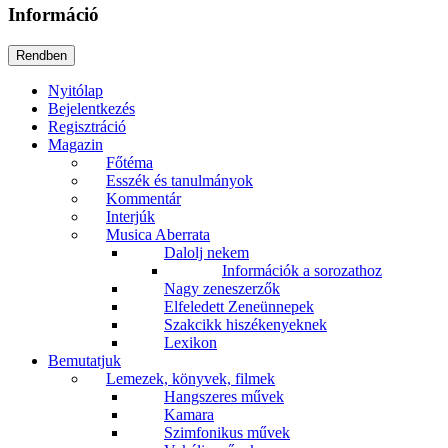
Információ
Nyitólap
Bejelentkezés
Regisztráció
Magazin
Főtéma
Esszék és tanulmányok
Kommentár
Interjúk
Musica Aberrata
Dalolj nekem
Információk a sorozathoz
Nagy zeneszerzők
Elfeledett Zeneünnepek
Szakcikk hiszékenyeknek
Lexikon
Bemutatjuk
Lemezek, könyvek, filmek
Hangszeres művek
Kamara
Szimfonikus művek