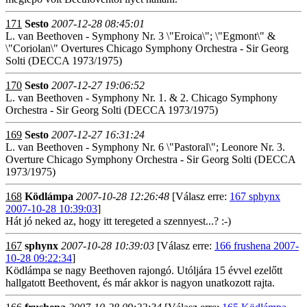
171
Sesto
2007-12-28 08:45:01
L. van Beethoven - Symphony Nr. 3 \"Eroica\"; \"Egmont\" &
\"Coriolan\" Overtures Chicago Symphony Orchestra - Sir Georg
Solti (DECCA 1973/1975)
170
Sesto
2007-12-27 19:06:52
L. van Beethoven - Symphony Nr. 1. & 2. Chicago Symphony
Orchestra - Sir Georg Solti (DECCA 1973/1975)
169
Sesto
2007-12-27 16:31:24
L. van Beethoven - Symphony Nr. 6 \"Pastoral\"; Leonore Nr. 3.
Overture Chicago Symphony Orchestra - Sir Georg Solti (DECCA
1973/1975)
168
Ködlámpa
2007-10-28 12:26:48
[Válasz erre:
167 sphynx
2007-10-28 10:39:03
]
Hát jó neked az, hogy itt teregeted a szennyest...? :-)
167
sphynx
2007-10-28 10:39:03
[Válasz erre:
166 frushena 2007-
10-28 09:22:34
]
Ködlámpa se nagy Beethoven rajongó. Utóljára 15 évvel ezelőtt
hallgatott Beethovent, és már akkor is nagyon unatkozott rajta.