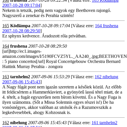
166
frushena
2007-10-28 09:22:34
[Válasz erre:
165 Ködlámpa
2007-10-28 09:17:04
]
Nekem is tetszik, pedig nem vagyok egy Beethoven rajongó.
Nagyszerű a zenekar és Perahia szintén!
165
Ködlámpa
2007-10-28 09:17:04
[Válasz erre:
164 frushena
2007-10-28 08:29:50
]
Ez sphynx kedvence. Áradozott róla privátban.
164
frushena
2007-10-28 08:29:50
[url]http://ec1.images-
amazon.com/images/I/5190FCVZ5YL._AA240_.jpg;BEETHOVEN
: 5 piano concertos[/url] Royal Concertgebouw Orchestra Bernard
Haitink Murray Perahia - zongora
163
tarnhelm2
2007-09-06 15:53:29
[Válasz erre:
162 nibelung
2007-09-06 15:45:43
]
A Nagy fúgát pont nem igazán szeretem a későiek közül. Az előbb
itt feldicsértem a Hammerklaviert, a gyönyörű lassú tétel miatt, de a
4. tételt, a fugát egyszerűen nem bírom követni. És a Nagy Fuga is
ilyen számomra. (Sőt a Missa Solemnis egyes részei is!) De ha
vonósnégyes, akkor valóban az utolsók és a Razumovszkik a
legkedvesebbek, ahogy Kobzosnak is.
162
nibelung
2007-09-06 15:45:43
[Válasz erre:
161 tarnhelm2