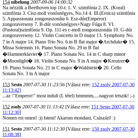
154
nibelung
2007-09-06 14:00:32
Na nézzük a Beethoven top 10-t: 1. V. szimfónia 2. IX. (Koral)
szimfónia 3. Cisz-moll vonósnégyes, No.14 4. III.(Eroica) szimfónia
5. Appassionata zongoraszonáta 6. Esz-dúr(Emperor)
zongoraverseny 7. B-dúr vonósnégyes+Nagy Fúga 8. VI.
(Pastoral)szimfónia 9. Op. 111-es c-moll zongoraszonáta 10. G-dúr
zongoraverseny 12. Violin Concerto in D major 13. Symphony No.
7 in A major 14. Piano Trio No. 6 in B flat major �Archduke� 15.
Missa Solemnis 16. Piano Sonata No. 29 in B flat
�Hammerklavier� 17. Piano Sonata No. 14 in C sharp minor
�Moonlight� 18. Violin Sonata No. 9 in A major �Kreutzer�
19. Piano Sonata No. 21 in C major �Waldstein� 20. Cello
Sonata No. 3 in A major
153
Sesto
2007-07-30 11:23:56
[Válasz erre:
152 zsoly 2007-07-30
11:13:42
]
...az \"Emperor\" most indult (I. tétel) hmmmm,....nagyon tetszik! ;-)
152
zsoly
2007-07-30 11:13:42
[Válasz erre:
151 Sesto 2007-07-30
11:12:30
]
Nomen est omen! :)) Isteni! Akarom mondani, Császári! :)
151
Sesto
2007-07-30 11:12:30
[Válasz erre:
150 zsoly 2007-07-30
11:08:38
]