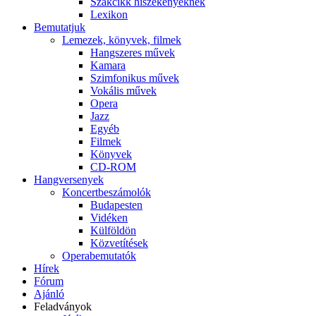
Szakcikk hiszékenyeknek
Lexikon
Bemutatjuk
Lemezek, könyvek, filmek
Hangszeres művek
Kamara
Szimfonikus művek
Vokális művek
Opera
Jazz
Egyéb
Filmek
Könyvek
CD-ROM
Hangversenyek
Koncertbeszámolók
Budapesten
Vidéken
Külföldön
Közvetítések
Operabemutatók
Hírek
Fórum
Ajánló
Feladványok