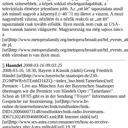
színek színesebbek, a képek sokkal részletgazdagabbak, a
televíziózás élménye jelentősen jobb. Az „ott lét” tapasztalata annál
job minnél nagyob a képernyő (>40´´/1 m) illetve a vászon. A mozi
nagyméretű vászna, nézőtére és a nézők reakcói az „ott lét”
tapasztalatát csak tovább erősítik. Ilyen mozik nem csak az USA-
ban vannak hanem világszerte. Magyarország ma még sajnos nincs
a
[url]http://www.metoperafamily.org/metopera/broadcast/hd_events_alter
de pl.
[url]http://www.metoperafamily.org/metopera/broadcast/hd_events_aus
több városban is van ilyen mozi.
5
Haandel
2008-03-16 09:03:25
2008-03-16, 18:30, Bayern 4 Klassik (rádió) Georg Friedrich
Händel [url]http://www.bayerische.staatsoper.de/230-
ZG9tPWRvbTEmbD1kZQ-~index_bso.html;Tamerlano[/url]
Premiere - Live aus München Aus der Bayerischen Staatsoper
übertragen wir die Premiere von Händels Oper \"Tamerlano\".
Schon ab 18\'05 gibt es in der Sendung \"Foyer\" Informationen und
Gespräche zur Inszenierung. [url]http://www.br-
online.de/unternehmen/technik/rundfunktechnik-
DID1200666073148/rundfunktechnik-radio-livestreams-
ID671202493946869045.xml;BR Internet rádió[/url]
[url]http://www.ses-astra.com/consumer/en/how-to-receive-
astra/index.php;Astra műhold[/url] 19.2E