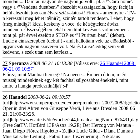
mondani... Damrau nagyon de nagyon jó volt - pl. a \"Caro nome\"
vagy a \"Vendetta duettben\" abszolút visszaigazolta, hogy fachján
belül abszolút jogosan élvez sztár-status-t! Florez - amennyire - TV-
n keresztül meg lehet itélni(?), szintén tartolt rendesen. Lehet, hogy
(még mindig?) kicsi, keskeny a voce, de kétségtelen: átvisz
mindenen. Összeségében tehát nem tünt kevésnek volumenben -
mint pl. pár évvel ezelött a STOP-es \"I Puritani-ban\" (debut).
Lucic a címszerepben (debut!) - amit hallottam vele az elöadásból -
ugyancsak nagyon szuverén volt. Na és Luisi?-eddig sem volt
kedvenc, s ezek után sem lett/lesz...
27
Speranza
2008-06-21 16:13:38
[Válasz erre:
26 Haandel 2008-
06-21 09:10:57
]
Flórez, mint Mantuai herceg?! Na neeee... Én nem értem, miért
muszáj mindenkinek egy-két fachhal súlyosabbat énekelni, mint
amire a hangja predesztinálja? :-P
26
Haandel
2008-06-21 09:10:57
[url]http://www.semperoper.de/de/oper/premieren_20072008/rigoletto.
Oper in drei Akten von Giuseppe Verdi, Live aus Dresden 2008-06-
21, 21:00-23:25,
[url]http://www.arte.tv/de/woche/244,broadcastingNum=876491,day
(Free SatTV, HotBird 13E/Astra 19.2E) Der Herzog von Mantua -
Juan Diego Flórez Rigoletto - Zeljko Lucic Gilda - Diana Damrau
Musikalische Leitung - Fabio Luisi Inszenierung - Nikolaus