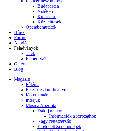
Koncertbeszámolók
Budapesten
Vidéken
Külföldön
Közvetítések
Operabemutatók
Hírek
Fórum
Ajánló
Feladványok
Játék
Kimernya?
Galéria
Blog
Magazin
Főtéma
Esszék és tanulmányok
Kommentár
Interjúk
Musica Aberrata
Dalolj nekem
Információk a sorozathoz
Nagy zeneszerzők
Elfeledett Zeneünnepek