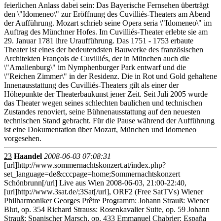
feierlichen Anlass dabei sein: Das Bayerische Fernsehen überträgt
den \"Idomeneo\" zur Eröffnung des Cuvilliés-Theaters am Abend
der Aufführung. Mozart schrieb seine Opera seria \"Idomeneo\" im
Auftrag des Münchner Hofes. Im Cuvilliés-Theater erlebte sie am
29. Januar 1781 ihre Uraufführung. Das 1751 - 1753 erbaute
Theater ist eines der bedeutendsten Bauwerke des französischen
Architekten François de Cuvilliés, der in München auch die
\"Amalienburg\" im Nymphenburger Park entwarf und die
\"Reichen Zimmer\" in der Residenz. Die in Rot und Gold gehaltene
Innenausstattung des Cuvilliés-Theaters gilt als einer der
Höhepunkte der Theaterbaukunst jener Zeit. Seit Juli 2005 wurde
das Theater wegen seines schlechten baulichen und technischen
Zustandes renoviert, seine Bühnenausstattung auf den neuesten
technischen Stand gebracht. Für die Pause während der Aufführung
ist eine Dokumentation über Mozart, München und Idomeneo
vorgesehen.
23
Haandel
2008-06-03 07:08:31
[url]http://www.sommernachtskonzert.at/index.php?
set_language=de&cccpage=home;Sommernachtskonzert
Schönbrunn[/url] Live aus Wien 2008-06-03, 21:00-22:40,
[url]http://www.3sat.de/;3Sat[/url], ORF2 (Free SatTVs) Wiener
Philharmoniker Georges Prêtre Programm: Johann Strauß: Wiener
Blut, op. 354 Richard Strauss: Rosenkavalier Suite, op. 59 Johann
Strauß: Spanischer Marsch, op. 433 Emmanuel Chabrier: España