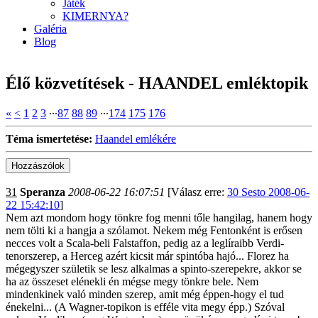
Játék
KIMERNYA?
Galéria
Blog
Élő közvetítések - HAANDEL emléktopik
«
<
1
2
3
∙∙∙
87
88
89
∙∙∙
174
175
176
Téma ismertetése:
Haandel emlékére
31
Speranza
2008-06-22 16:07:51
[Válasz erre:
30 Sesto 2008-06-
22 15:42:10
]
Nem azt mondom hogy tönkre fog menni tőle hangilag, hanem hogy
nem tölti ki a hangja a szólamot. Nekem még Fentonként is erősen
necces volt a Scala-beli Falstaffon, pedig az a leglíraibb Verdi-
tenorszerep, a Herceg azért kicsit már spintóba hajó... Florez ha
mégegyszer születik se lesz alkalmas a spinto-szerepekre, akkor se
ha az összeset elénekli én mégse megy tönkre bele. Nem
mindenkinek való minden szerep, amit még éppen-hogy el tud
énekelni... (A Wagner-topikon is efféle vita megy épp.) Szóval