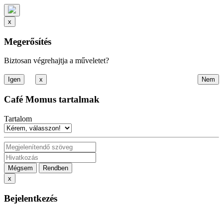
x
Megerősítés
Biztosan végrehajtja a műveletet?
x
Café Momus tartalmak
Tartalom
Mégsem
Rendben
x
Bejelentkezés