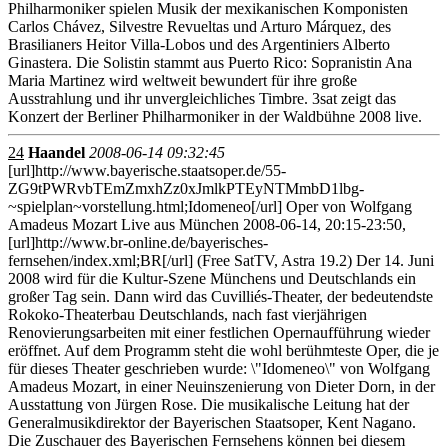
Philharmoniker spielen Musik der mexikanischen Komponisten
Carlos Chávez, Silvestre Revueltas und Arturo Márquez, des
Brasilianers Heitor Villa-Lobos und des Argentiniers Alberto
Ginastera. Die Solistin stammt aus Puerto Rico: Sopranistin Ana
Maria Martinez wird weltweit bewundert für ihre große
Ausstrahlung und ihr unvergleichliches Timbre. 3sat zeigt das
Konzert der Berliner Philharmoniker in der Waldbühne 2008 live.
24
Haandel
2008-06-14 09:32:45
[url]http://www.bayerische.staatsoper.de/55-
ZG9tPWRvbTEmZmxhZz0xJmlkPTEyNTMmbD1lbg-
~spielplan~vorstellung.html;Idomeneo[/url] Oper von Wolfgang
Amadeus Mozart Live aus München 2008-06-14, 20:15-23:50,
[url]http://www.br-online.de/bayerisches-
fernsehen/index.xml;BR[/url] (Free SatTV, Astra 19.2) Der 14. Juni
2008 wird für die Kultur-Szene Münchens und Deutschlands ein
großer Tag sein. Dann wird das Cuvilliés-Theater, der bedeutendste
Rokoko-Theaterbau Deutschlands, nach fast vierjährigen
Renovierungsarbeiten mit einer festlichen Opernaufführung wieder
eröffnet. Auf dem Programm steht die wohl berühmteste Oper, die je
für dieses Theater geschrieben wurde: \"Idomeneo\" von Wolfgang
Amadeus Mozart, in einer Neuinszenierung von Dieter Dorn, in der
Ausstattung von Jürgen Rose. Die musikalische Leitung hat der
Generalmusikdirektor der Bayerischen Staatsoper, Kent Nagano.
Die Zuschauer des Bayerischen Fernsehens können bei diesem