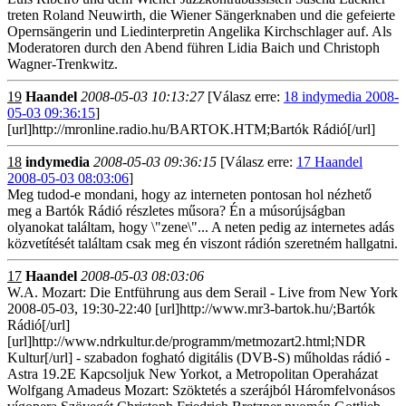
treten Roland Neuwirth, die Wiener Sängerknaben und die gefeierte
Opernsängerin und Liedinterpretin Angelika Kirchschlager auf. Als
Moderatoren durch den Abend führen Lidia Baich und Christoph
Wagner-Trenkwitz.
19
Haandel
2008-05-03 10:13:27
[Válasz erre:
18 indymedia 2008-
05-03 09:36:15
]
[url]http://mronline.radio.hu/BARTOK.HTM;Bartók Rádió[/url]
18
indymedia
2008-05-03 09:36:15
[Válasz erre:
17 Haandel
2008-05-03 08:03:06
]
Meg tudod-e mondani, hogy az interneten pontosan hol nézhető
meg a Bartók Rádió részletes műsora? Én a músorújságban
olyanokat találtam, hogy \"zene\"... A neten pedig az internetes adás
közvetítését találtam csak meg én viszont rádión szeretném hallgatni.
17
Haandel
2008-05-03 08:03:06
W.A. Mozart: Die Entführung aus dem Serail - Live from New York
2008-05-03, 19:30-22:40 [url]http://www.mr3-bartok.hu/;Bartók
Rádió[/url]
[url]http://www.ndrkultur.de/programm/metmozart2.html;NDR
Kultur[/url] - szabadon fogható digitális (DVB-S) műholdas rádió -
Astra 19.2E Kapcsoljuk New Yorkot, a Metropolitan Operaházat
Wolfgang Amadeus Mozart: Szöktetés a szerájból Háromfelvonásos