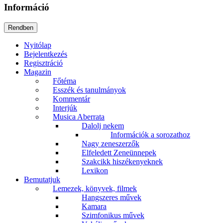
Információ
Nyitólap
Bejelentkezés
Regisztráció
Magazin
Főtéma
Esszék és tanulmányok
Kommentár
Interjúk
Musica Aberrata
Dalolj nekem
Információk a sorozathoz
Nagy zeneszerzők
Elfeledett Zeneünnepek
Szakcikk hiszékenyeknek
Lexikon
Bemutatjuk
Lemezek, könyvek, filmek
Hangszeres művek
Kamara
Szimfonikus művek