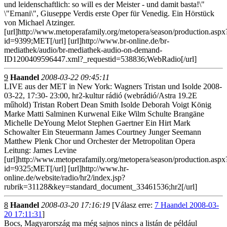
und leidenschaftlich: so will es der Meister - und damit basta!\"
\"Ernani\", Giuseppe Verdis erste Oper für Venedig. Ein Hörstück
von Michael Atzinger.
[url]http://www.metoperafamily.org/metopera/season/production.aspx
id=9399;MET[/url] [url]http://www.br-online.de/br-
mediathek/audio/br-mediathek-audio-on-demand-
ID1200409596447.xml?_requestid=538836;WebRadio[/url]
9
Haandel
2008-03-22 09:45:11
LIVE aus der MET in New York: Wagners Tristan und Isolde 2008-
03-22, 17:30- 23:00, hr2-kultur rádió (webrádió/Astra 19.2E
műhold) Tristan Robert Dean Smith Isolde Deborah Voigt König
Marke Matti Salminen Kurwenal Eike Wilm Schulte Brangäne
Michelle DeYoung Melot Stephen Gaertner Ein Hirt Mark
Schowalter Ein Steuermann James Courtney Junger Seemann
Matthew Plenk Chor und Orchester der Metropolitan Opera
Leitung: James Levine
[url]http://www.metoperafamily.org/metopera/season/production.aspx
id=9325;MET[/url] [url]http://www.hr-
online.de/website/radio/hr2/index.jsp?
rubrik=31128&key=standard_document_33461536;hr2[/url]
8
Haandel
2008-03-20 17:16:19
[Válasz erre:
7 Haandel 2008-03-
20 17:11:31
]
Bocs, Magyarország ma még sajnos nincs a listán de például