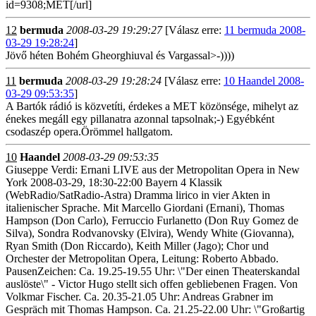
id=9308;MET[/url]
12
bermuda
2008-03-29 19:29:27
[Válasz erre:
11 bermuda 2008-
03-29 19:28:24
]
Jövő héten Bohém Gheorghiuval és Vargassal>-))))
11
bermuda
2008-03-29 19:28:24
[Válasz erre:
10 Haandel 2008-
03-29 09:53:35
]
A Bartók rádió is közvetíti, érdekes a MET közönsége, mihelyt az
énekes megáll egy pillanatra azonnal tapsolnak;-) Egyébként
csodaszép opera.Örömmel hallgatom.
10
Haandel
2008-03-29 09:53:35
Giuseppe Verdi: Ernani LIVE aus der Metropolitan Opera in New
York 2008-03-29, 18:30-22:00 Bayern 4 Klassik
(WebRadio/SatRadio-Astra) Dramma lirico in vier Akten in
italienischer Sprache. Mit Marcello Giordani (Ernani), Thomas
Hampson (Don Carlo), Ferruccio Furlanetto (Don Ruy Gomez de
Silva), Sondra Rodvanovsky (Elvira), Wendy White (Giovanna),
Ryan Smith (Don Riccardo), Keith Miller (Jago); Chor und
Orchester der Metropolitan Opera, Leitung: Roberto Abbado.
PausenZeichen: Ca. 19.25-19.55 Uhr: \"Der einen Theaterskandal
auslöste\" - Victor Hugo stellt sich offen gebliebenen Fragen. Von
Volkmar Fischer. Ca. 20.35-21.05 Uhr: Andreas Grabner im
Gespräch mit Thomas Hampson. Ca. 21.25-22.00 Uhr: \"Großartig