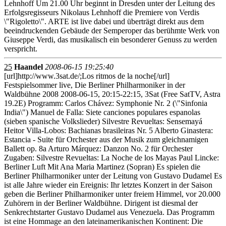
Lehnhoff Um 21.00 Uhr beginnt in Dresden unter der Leitung des
Erfolgsregisseurs Nikolaus Lehnhoff die Premiere von Verdis
\"Rigoletto\". ARTE ist live dabei und überträgt direkt aus dem
beeindruckenden Gebäude der Semperoper das berühmte Werk von
Giuseppe Verdi, das musikalisch ein besonderer Genuss zu werden
verspricht.
25
Haandel
2008-06-15 19:25:40
[url]http://www.3sat.de/;Los ritmos de la noche[/url]
Festspielsommer live, Die Berliner Philharmoniker in der
Waldbühne 2008 2008-06-15, 20:15-22:15, 3Sat (Free SatTV, Astra
19.2E) Programm: Carlos Chávez: Symphonie Nr. 2 (\"Sinfonia
India\") Manuel de Falla: Siete canciones populares espanolas
(sieben spanische Volkslieder) Silvestre Revueltas: Sensemayá
Heitor Villa-Lobos: Bachianas brasileiras Nr. 5 Alberto Ginastera:
Estancia - Suite für Orchester aus der Musik zum gleichnamigen
Ballett op. 8a Arturo Márquez: Danzon No. 2 für Orchester
Zugaben: Silvestre Revueltas: La Noche de los Mayas Paul Lincke:
Berliner Luft Mit Ana Maria Martinez (Sopran) Es spielen die
Berliner Philharmoniker unter der Leitung von Gustavo Dudamel Es
ist alle Jahre wieder ein Ereignis: Ihr letztes Konzert in der Saison
geben die Berliner Philharmoniker unter freiem Himmel, vor 20.000
Zuhörern in der Berliner Waldbühne. Dirigent ist diesmal der
Senkrechtstarter Gustavo Dudamel aus Venezuela. Das Programm
ist eine Hommage an den lateinamerikanischen Kontinent: Die