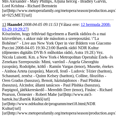
Mrs Alexander - Mary Phillips, Arjuna herceg - Bradley Garvin,
Lord Krishna - Richard Bernstein
[url]http://www.metoperafamily.org/metopera/season/production.aspx
id=925;MET[/url]
13
Haandel
2008-04-05 09:11:53
[Válasz erre:
12 bermuda 2008-
03-29 19:29:27
]
Köszönöm, hogy felhívtad figyelmem a Bartók rádióra és a mai
közvetítésre, s akkor már ide másolom a szereposztást. \"La
Bohème\" - Live aus New York Oper in vier Bildern von Giacomo
Puccini 2008-04-05 19:30-23:00 Bartók rádió NDR Kultur
(díjmentes digitális DVB-S műholdas rádió, Astra 19.2E) Vez.
Nicola Luisotti. Km. a New York-i Metropolitan Operaház Ének- és
Zenekara Szereposztás: Mimi, varrónő - Angela Gheorghiu
(szoprán), Rodolphe, költő - Ramón Vargas (tenor), Musette, énekes
- Ainhoa Arteta (szoprán), Marcell, festő - Ludovic Tézier (bariton),
Schaunard, zenész - Quinn Kelsey (bariton), Colline, filozófus -
Oren Gradus (basszus), Benoit, háztulajdonos - Paul Plishka
(basszus), Alcindor, állami tanácsos - Paul Plishka (basszus),
Parpignol, játékkereskedő - Meredith Derr (tenor), Finánc - Richard
Pearson, Őrmester - Robert Mahe [url]http://www.mr3-
bartok.hu/;Bartók Rádió[/url]
[url]http://www.ndrkultur.de/programm/met18.html;NDR
Kultur[/url]
[url]http://www.metoperafamily.org/metopera/season/production.aspx