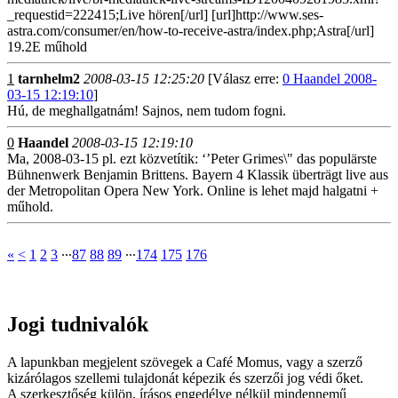
_requestid=222415;Live hören[/url] [url]http://www.ses-
astra.com/consumer/en/how-to-receive-astra/index.php;Astra[/url]
19.2E műhold
1
tarnhelm2
2008-03-15 12:25:20
[Válasz erre:
0 Haandel 2008-
03-15 12:19:10
]
Hú, de meghallgatnám! Sajnos, nem tudom fogni.
0
Haandel
2008-03-15 12:19:10
Ma, 2008-03-15 pl. ezt közvetítik: ‘’Peter Grimes\" das populärste
Bühnenwerk Benjamin Brittens. Bayern 4 Klassik überträgt live aus
der Metropolitan Opera New York. Online is lehet majd halgatni +
műhold.
«
<
1
2
3
∙∙∙
87
88
89
∙∙∙
174
175
176
Jogi tudnivalók
A lapunkban megjelent szövegek a Café Momus, vagy a szerző
kizárólagos szellemi tulajdonát képezik és szerzői jog védi őket.
A szerkesztőség külön, írásos engedélye nélkül mindennemű