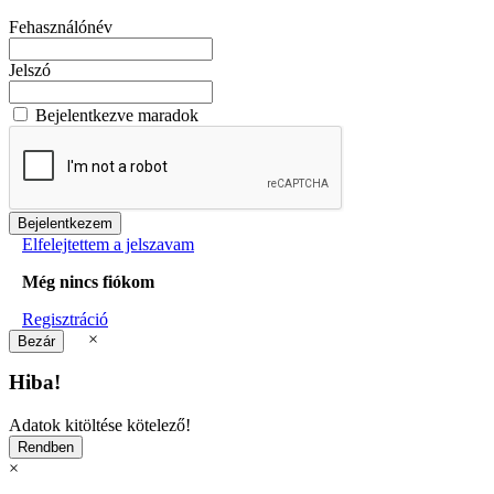
Fehasználónév
Jelszó
Bejelentkezve maradok
Elfelejtettem a jelszavam
Még nincs fiókom
Regisztráció
×
Hiba!
Adatok kitöltése kötelező!
×