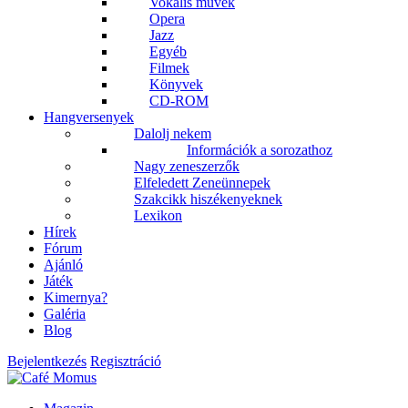
Vokális művek
Opera
Jazz
Egyéb
Filmek
Könyvek
CD-ROM
Hangversenyek
Dalolj nekem
Információk a sorozathoz
Nagy zeneszerzők
Elfeledett Zeneünnepek
Szakcikk hiszékenyeknek
Lexikon
Hírek
Fórum
Ajánló
Játék
Kimernya?
Galéria
Blog
Bejelentkezés
Regisztráció