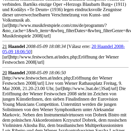
verbinden. Bartóks einzige Oper »Herzogs Blaubarts Burg« (1911)
und Kodálys »Te Deum« (1936) legen eindrucksvolle Zeugnisse
dieser unverwechselbaren Verschmelzung von Kunst- und
Volksmusik ab.
[url]http://www.musikfestspiele.com/cms/de/programm/?
&no_cache=1&wb_item=&wbrq_filterDates=&wbrq_filterGenre=&w
Musikfestspiele 2008[/url]
21
Haandel
2008-05-09 18:08:34
[Válasz erre:
20 Haandel 2008-
05-09 18:06:50
]
[url]http://www.festwochen.at/index.php;Eröffnung der Wiener
Festwochen 2008[/url]
20
Haandel
2008-05-09 18:06:50
[http://www.festwochen.at/index.php;Eröffnung der Wiener
Festwochen 2008[/url] Live vom Wiener Rathausplatz Freitag, 9.
Mai 2008, 21.20-23.00 Uhr, [url]http://www.3sat.de/;3Sat[/url] Die
Eröffnung der Wiener Festwochen 2008 steht im Zeichen von
jungen KünstlerInnen, den sieben FinalistInnen der Eurovision
Young Musicians Competition. Unterstützt werden die jungen
Solistinnen von den Wiener Symphonikern unter Aleksandar
Markovic. Neben den Instrumentalvirtuosen von Dobrek Bistro mit
dem polnischen Akkordeonisten Krzysztof Dobrek, dem russischen
Violinisten Aliosha Biz, dem brasilianischen Multiperkussionisten
Luis Ribeiro und dem Wiener Jazzkontrabassisten Sascha Lackner