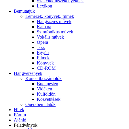
Szakcikk hiszékenyeknek
Lexikon
Bemutatjuk
Lemezek, könyvek, filmek
Hangszeres művek
Kamara
Szimfonikus művek
Vokális művek
Opera
Jazz
Egyéb
Filmek
Könyvek
CD-ROM
Hangversenyek
Koncertbeszámolók
Budapesten
Vidéken
Külföldön
Közvetítések
Operabemutatók
Hírek
Fórum
Ajánló
Feladványok