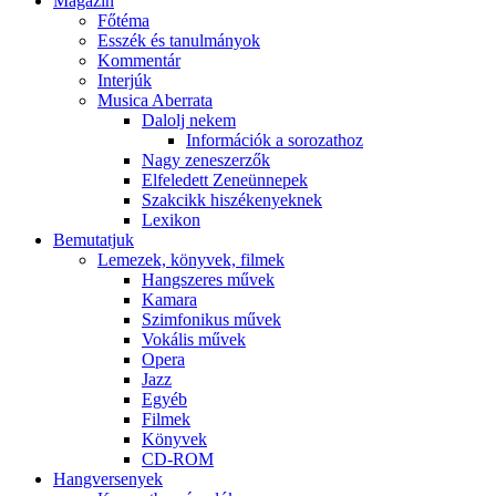
Magazin
Főtéma
Esszék és tanulmányok
Kommentár
Interjúk
Musica Aberrata
Dalolj nekem
Információk a sorozathoz
Nagy zeneszerzők
Elfeledett Zeneünnepek
Szakcikk hiszékenyeknek
Lexikon
Bemutatjuk
Lemezek, könyvek, filmek
Hangszeres művek
Kamara
Szimfonikus művek
Vokális művek
Opera
Jazz
Egyéb
Filmek
Könyvek
CD-ROM
Hangversenyek