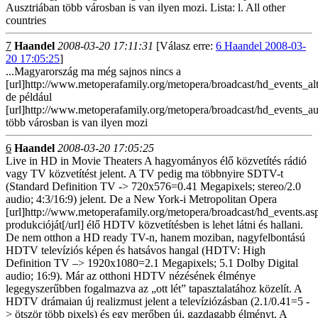
Ausztriában több városban is van ilyen mozi. Lista: l. All other
countries
7
Haandel
2008-03-20 17:11:31
[Válasz erre:
6 Haandel 2008-03-
20 17:05:25
]
...Magyarország ma még sajnos nincs a
[url]http://www.metoperafamily.org/metopera/broadcast/hd_events_alter
de például
[url]http://www.metoperafamily.org/metopera/broadcast/hd_events_aus
több városban is van ilyen mozi
6
Haandel
2008-03-20 17:05:25
Live in HD in Movie Theaters A hagyományos élő közvetítés rádió
vagy TV közvetítést jelent. A TV pedig ma többnyire SDTV-t
(Standard Definition TV -> 720x576=0.41 Megapixels; stereo/2.0
audio; 4:3/16:9) jelent. De a New York-i Metropolitan Opera
[url]http://www.metoperafamily.org/metopera/broadcast/hd_events.as
produkcióját[/url] élő HDTV közvetítésben is lehet látni és hallani.
De nem otthon a HD ready TV-n, hanem moziban, nagyfelbontású
HDTV televíziós képen és hatsávos hangal (HDTV: High
Definition TV –> 1920x1080=2.1 Megapixels; 5.1 Dolby Digital
audio; 16:9). Már az otthoni HDTV nézésének élménye
legegyszerűbben fogalmazva az „ott lét” tapasztalatához közelít. A
HDTV drámaian új realizmust jelent a televíziózásban (2.1/0.41=5 -
> ötször több pixels) és egy merőben új, gazdagabb élményt. A