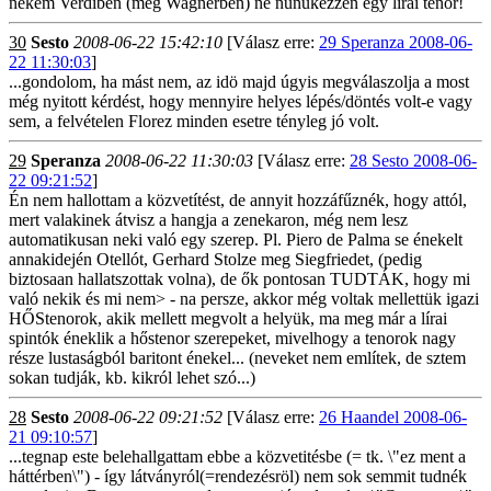
nekem Verdiben (meg Wagnerben) ne nünükézzen egy lírai tenor!
30
Sesto
2008-06-22 15:42:10
[Válasz erre:
29 Speranza 2008-06-
22 11:30:03
]
...gondolom, ha mást nem, az idö majd úgyis megválaszolja a most
még nyitott kérdést, hogy mennyire helyes lépés/döntés volt-e vagy
sem, a felvételen Florez minden esetre tényleg jó volt.
29
Speranza
2008-06-22 11:30:03
[Válasz erre:
28 Sesto 2008-06-
22 09:21:52
]
Én nem hallottam a közvetítést, de annyit hozzáfűznék, hogy attól,
mert valakinek átvisz a hangja a zenekaron, még nem lesz
automatikusan neki való egy szerep. Pl. Piero de Palma se énekelt
annakidején Otellót, Gerhard Stolze meg Siegfriedet, (pedig
biztosaan hallatszottak volna), de ők pontosan TUDTÁK, hogy mi
való nekik és mi nem> - na persze, akkor még voltak mellettük igazi
HŐStenorok, akik mellett megvolt a helyük, ma meg már a lírai
spintók éneklik a hőstenor szerepeket, mivelhogy a tenorok nagy
része lustaságból baritont énekel... (neveket nem említek, de sztem
sokan tudják, kb. kikról lehet szó...)
28
Sesto
2008-06-22 09:21:52
[Válasz erre:
26 Haandel 2008-06-
21 09:10:57
]
...tegnap este belehallgattam ebbe a közvetitésbe (= tk. \"ez ment a
háttérben\") - így látványról(=rendezésröl) nem sok semmit tudnék