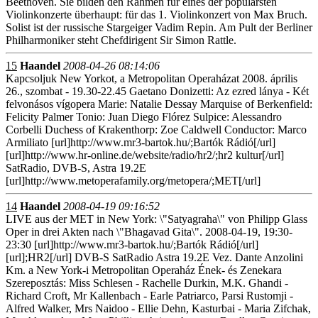
Beethoven. Sie bilden den Rahmen für eines der populärsten
Violinkonzerte überhaupt: für das 1. Violinkonzert von Max Bruch.
Solist ist der russische Stargeiger Vadim Repin. Am Pult der Berliner
Philharmoniker steht Chefdirigent Sir Simon Rattle.
15
Haandel
2008-04-26 08:14:06
Kapcsoljuk New Yorkot, a Metropolitan Operaházat 2008. április
26., szombat - 19.30-22.45 Gaetano Donizetti: Az ezred lánya - Két
felvonásos vígopera Marie: Natalie Dessay Marquise of Berkenfield:
Felicity Palmer Tonio: Juan Diego Flórez Sulpice: Alessandro
Corbelli Duchess of Krakenthorp: Zoe Caldwell Conductor: Marco
Armiliato [url]http://www.mr3-bartok.hu/;Bartók Rádió[/url]
[url]http://www.hr-online.de/website/radio/hr2/;hr2 kultur[/url]
SatRadio, DVB-S, Astra 19.2E
[url]http://www.metoperafamily.org/metopera/;MET[/url]
14
Haandel
2008-04-19 09:16:52
LIVE aus der MET in New York: \"Satyagraha\" von Philipp Glass
Oper in drei Akten nach \"Bhagavad Gita\". 2008-04-19, 19:30-
23:30 [url]http://www.mr3-bartok.hu/;Bartók Rádió[/url]
[url];HR2[/url] DVB-S SatRadio Astra 19.2E Vez. Dante Anzolini
Km. a New York-i Metropolitan Operaház Ének- és Zenekara
Szereposztás: Miss Schlesen - Rachelle Durkin, M.K. Ghandi -
Richard Croft, Mr Kallenbach - Earle Patriarco, Parsi Rustomji -
Alfred Walker, Mrs Naidoo - Ellie Dehn, Kasturbai - Maria Zifchak,