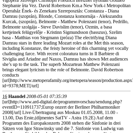
vígopera Szövegét Christoph Friedrich Bretzner nyomán Gottlieb
Stephanie írta Vez. David Robertson Km.a New York-i Metropolitan
Operaház Ének- és Zenekara Szereposztás: Constanza - Diana
Damrau (szoprán), Blonde, Constanza komornája - Alekszandra
Kurcak, (szoprán), Belmonte - Matthew Polenzani (tenor), Pedrillo,
Belmonte szolgája - Steve Davislim (tenor), Ozmin, a basa
kertjeinek felügyelője - Kristinn Sigmundsson (basszus), Szelim
basa - Matthias von Stegmann (próza) The electrifying Diana
Damrau stars in three leading Mozart roles at the Met this season,
including Konstanze, the feisty heroine of this charming yet vocally
challenging farce. With recent coloratura turns in Il Barbiere di
Siviglia and Ariadne auf Naxos, Damrau has shown Met audiences
she’s up to the task. The superb Mozartean Matthew Polenzani
brings elegant lyricism to the role of Belmonte. David Robertson
conducts
[url]http://www.metoperafamily.org/metopera/season/production.aspx
id=9378;MET[/url]
16
Haandel
2008-05-01 07:35:39
[url]http://www.ard-digital.de/programmvorschau/sendung.php?
eventID=110911737;Europ onzert der Berliner Philharmoniker
2008[/url] Live-Übertragung aus Moskau 01.05.2008, 11.00 -
13.00, Das Erste,(díjmentes SatTV - Astra 19.2E) Auf dem
Programm des Europakonzerts 2008 stehen die Sinfonie in drei
Sätzen von Igor Strawinsky und die 7. Sinfonie von Ludwig van