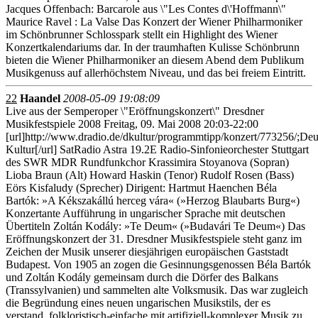
Jacques Offenbach: Barcarole aus \"Les Contes d\'Hoffmann\"
Maurice Ravel : La Valse Das Konzert der Wiener Philharmoniker
im Schönbrunner Schlosspark stellt ein Highlight des Wiener
Konzertkalendariums dar. In der traumhaften Kulisse Schönbrunn
bieten die Wiener Philharmoniker an diesem Abend dem Publikum
Musikgenuss auf allerhöchstem Niveau, und das bei freiem Eintritt.
22
Haandel
2008-05-09 19:08:09
Live aus der Semperoper \"Eröffnungskonzert\" Dresdner
Musikfestspiele 2008 Freitag, 09. Mai 2008 20:03-22:00
[url]http://www.dradio.de/dkultur/programmtipp/konzert/773256/;Deu
Kultur[/url] SatRadio Astra 19.2E Radio-Sinfonieorchester Stuttgart
des SWR MDR Rundfunkchor Krassimira Stoyanova (Sopran)
Lioba Braun (Alt) Howard Haskin (Tenor) Rudolf Rosen (Bass)
Eörs Kisfaludy (Sprecher) Dirigent: Hartmut Haenchen Béla
Bartók: »A Kékszakállú herceg vára« (»Herzog Blaubarts Burg«)
Konzertante Aufführung in ungarischer Sprache mit deutschen
Übertiteln Zoltán Kodály: »Te Deum« (»Budavári Te Deum«) Das
Eröffnungskonzert der 31. Dresdner Musikfestspiele steht ganz im
Zeichen der Musik unserer diesjährigen europäischen Gaststadt
Budapest. Von 1905 an zogen die Gesinnungsgenossen Béla Bartók
und Zoltán Kodály gemeinsam durch die Dörfer des Balkans
(Transsylvanien) und sammelten alte Volksmusik. Das war zugleich
die Begründung eines neuen ungarischen Musikstils, der es
verstand, folkloristisch-einfache mit artifiziell-komplexer Musik zu