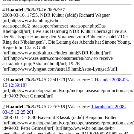
4
Haandel
2008-03-16 08:58:57
2008-03-16, 17:55, NDR Kultur (rádió) Richard Wagner
[url]http://www.hamburgische-
staatsoper.de/2_staatsoper/frameset_staatsoper.php;Das
Rheingold[/url] Live aus Hamburg NDR Kultur überträgt live aus
der Staatsoper Hamburg den Vorabend zum Bühnenfestspiel \"Der
Ring des Nibelungen\". Die Leitung des Abends hat Simone Young,
Regie führt Claus Guth.
[url]http://www.ndrkultur.de/index.html;NDR Kultur[/url]
[url]http://www.ses-astra.com/consumer/en/how-to-receive-
astra/index.php;Astra műhold[/url] 19.2E
[url]http://www.lyngsat.com/astra19.html;Astra-Lyngsat[/url]
3
Haandel
2008-03-15 12:41:20
[Válasz erre:
2 Haandel 2008-03-
15 12:39:18
]
[url]http://www.metoperafamily.org/metopera/season/production.aspx
id=9403;Peter Grimes[/url]
2
Haandel
2008-03-15 12:39:18
[Válasz erre:
1 tarnhelm2 2008-
03-15 12:25:20
]
2008-03-15 18:30 Bayern 4 Klassik (rádió) Benjamin Britten
[url]http://www.metoperafamily.org/metopera/season/production.aspx
id=9403; Peter Grimes[/url] [url]http://www.br-online.de/br-
mediathek/live/br-mediathek-live-streams-ID1200409281985.xml?