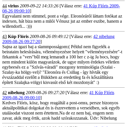
44
virius
2009-09-22 14:33:26
[Válasz erre:
41 Kúp Flóris 2009-
08-26 09:00:10
]
Egyvalami nem stimmel, pont a vége. Eleonóráról láttam fotókat az
indexen, hát biza nem a milói Vénusz jut az ember eszibe, hanem a
willendorfi... :)))
43
Kúp Flóris
2009-08-26 09:49:12
[Válasz erre:
42 nibelung
2009-08-26 09:27:20
]
Sajna az igazi baj a slammposságom:( Példul nem figyelék a
beirataim helesírására, véleményezésre helyett "véleményezésére"-t
firkantok a "vers"bűl meg lemaradt a 100 her c z-ig Ja bocs, hogy
nem mindent külön magyarázok, de ugye milyen érdekes véletlen
egybeesés ez a "Szívás-váradi" mozgony terminológia (Szalai -
Szalay-ka hölgy-vel)? "Eleonóra és Csillag - így hívták egy
évszázaddal ezelőtt a Bükkben az eredetileg fa és kőszállításra
épített Szalajka-völgyi kisvasút első két mozdonyát" :)
42
nibelung
2009-08-26 09:27:20
[Válasz erre:
41 Kúp Flóris
2009-08-26 09:00:10
]
Kedves Flóris, kösz, hogy reagáltál a post-omra, persze bizonyos
aktuálpolitikai dolgokat én is észrevettem a verseidben, sok egyéb
utalásodat viszont nem értettem.Na de ez nem baj, engem nem
zavar, akik meg értik, azok hadd szórakozzanak. Üdv: Nibelung