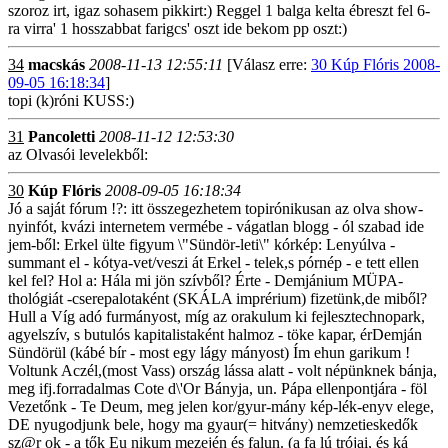
szoroz irt, igaz sohasem pikkirt:) Reggel 1 balga kelta ébreszt fel 6-
ra virra' 1 hosszabbat farigcs' oszt ide bekom pp oszt:)
34
macskás
2008-11-13 12:55:11
[Válasz erre:
30 Kúp Flóris 2008-
09-05 16:18:34
]
topi (k)róni KUSS:)
31
Pancoletti
2008-11-12 12:53:30
az Olvasói levelekből:
30
Kúp Flóris
2008-09-05 16:18:34
Jó a saját fórum !?: itt összegezhetem topirónikusan az olva show-
nyinfót, kvázi internetem vermébe - vágatlan blogg - ól szabad ide
jem-ből: Erkel ülte figyum \"Sündör-leti\" kórkép: Lenyúlva -
summant el - kótya-vet/veszi át Erkel - telek,s pórnép - e tett ellen
kel fel? Hol a: Hála mi jön szívből? Érte - Demjánium MÜPA-
thológiát -cserepalotaként (SKÁLA imprérium) fizetünk,de miből?
Hull a Víg adó furmányost, míg az orakulum ki fejlesztechnopark,
agyelszív, s butulós kapitalistaként halmoz - töke kapar, érDemján
Sündörül (kábé bír - most egy lágy mányost) Ím ehun garikum !
Voltunk Aczél,(most Vass) ország lássa alatt - volt népünknek bánja,
meg ifj.forradalmas Cote d\'Or Bányja, un. Pápa ellenpontjára - föl
Vezetőnk - Te Deum, meg jelen kor/gyur-mány kép-lék-enyv elege,
DE nyugodjunk bele, hogy ma gyaur(= hitvány) nemzetieskedők
sz@r ok - a tők Eu nikum mezején és falun. (a fa lú trójai, és ká