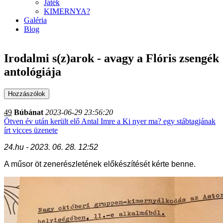
Játék
KIMERNYA?
Galéria
Blog
Irodalmi s(z)arok - avagy a Flóris zsengék
antológiája
49
Búbánat
2023-06-29 23:56:20
Ötven év után került elő Antal Imre a Ki nyer ma? egy stábtagjának
írt vicces üzenete
24.hu - 2023. 06. 28. 12:52
A műsor öt zenerészletének előkészítését kérte benne.