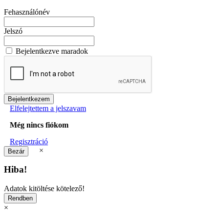
Fehasználónév
Jelszó
Bejelentkezve maradok
Elfelejtettem a jelszavam
Még nincs fiókom
Regisztráció
×
Hiba!
Adatok kitöltése kötelező!
×