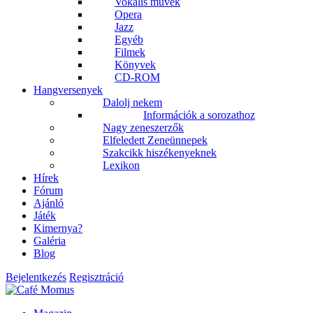
Vokális művek
Opera
Jazz
Egyéb
Filmek
Könyvek
CD-ROM
Hangversenyek
Dalolj nekem
Információk a sorozathoz
Nagy zeneszerzők
Elfeledett Zeneünnepek
Szakcikk hiszékenyeknek
Lexikon
Hírek
Fórum
Ajánló
Játék
Kimernya?
Galéria
Blog
Bejelentkezés
Regisztráció