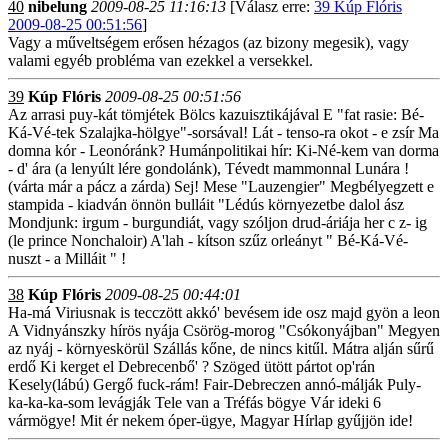
40
nibelung
2009-08-25 11:16:13
[Válasz erre:
39 Kúp Flóris
2009-08-25 00:51:56
]
Vagy a műveltségem erősen hézagos (az bizony megesik), vagy
valami egyéb probléma van ezekkel a versekkel.
39
Kúp Flóris
2009-08-25 00:51:56
Az arrasi puy-kát tömjétek Bölcs kazuisztikájával E "fat rasie: Bé-
Ká-Vé-tek Szalajka-hölgye"-sorsával! Lát - tenso-ra okot - e zsír Ma
domna kór - Leonóránk? Humánpolitikai hír: Ki-Né-kem van dorma
- d' ára (a lenyúlt lére gondolánk), Tévedt mammonnal Lunára !
(várta már a pácz a zárda) Sej! Mese "Lauzengier" Megbélyegzett e
stampida - kiadván önnön bulláit "Lédús környezetbe dalol ász
Mondjunk: irgum - burgundiát, vagy szóljon drud-áriája her c z- ig
(le prince Nonchaloir) A'lah - kítson szűz orleányt " Bé-Ká-Vé-
nuszt - a Milláit " !
38
Kúp Flóris
2009-08-25 00:44:01
Ha-má Viriusnak is tecczött akkó' bevésem ide osz majd gyön a leon
A Vidnyánszky hírös nyája Csörög-morog "Csókonyájban" Megyen
az nyáj - környeskörül Szállás kőne, de nincs kitűl. Mátra alján sűrű
erdő Ki kerget el Debrecenbő' ? Szöged ütött pártot op'rán
Kesely(lábú) Gergő fuck-rám! Fair-Debreczen annó-málják Puly-
ka-ka-ka-som levágják Tele van a Tréfás bögye Vár ideki 6
vármögye! Mit ér nekem óper-ügye, Magyar Hírlap gyűjjön ide!