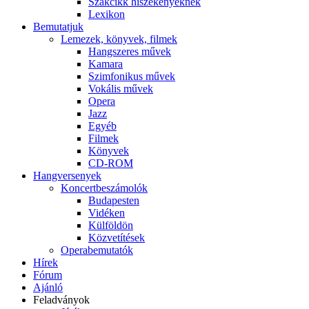
Szakcikk hiszékenyeknek
Lexikon
Bemutatjuk
Lemezek, könyvek, filmek
Hangszeres művek
Kamara
Szimfonikus művek
Vokális művek
Opera
Jazz
Egyéb
Filmek
Könyvek
CD-ROM
Hangversenyek
Koncertbeszámolók
Budapesten
Vidéken
Külföldön
Közvetítések
Operabemutatók
Hírek
Fórum
Ajánló
Feladványok