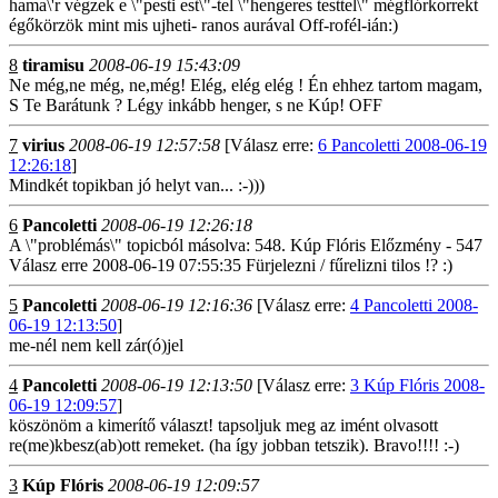
hama\'r végzek e \"pesti est\"-tel \"hengeres testtel\" mégflórkorrekt
égőkörzök mint mis ujheti- ranos aurával Off-rofél-ián:)
8
tiramisu
2008-06-19 15:43:09
Ne még,ne még, ne,még! Elég, elég elég ! Én ehhez tartom magam,
S Te Barátunk ? Légy inkább henger, s ne Kúp! OFF
7
virius
2008-06-19 12:57:58
[Válasz erre:
6 Pancoletti 2008-06-19
12:26:18
]
Mindkét topikban jó helyt van... :-)))
6
Pancoletti
2008-06-19 12:26:18
A \"problémás\" topicból másolva: 548. Kúp Flóris Előzmény - 547
Válasz erre 2008-06-19 07:55:35 Fürjelezni / fűrelizni tilos !? :)
5
Pancoletti
2008-06-19 12:16:36
[Válasz erre:
4 Pancoletti 2008-
06-19 12:13:50
]
me-nél nem kell zár(ó)jel
4
Pancoletti
2008-06-19 12:13:50
[Válasz erre:
3 Kúp Flóris 2008-
06-19 12:09:57
]
köszönöm a kimerítő választ! tapsoljuk meg az imént olvasott
re(me)kbesz(ab)ott remeket. (ha így jobban tetszik). Bravo!!!! :-)
3
Kúp Flóris
2008-06-19 12:09:57