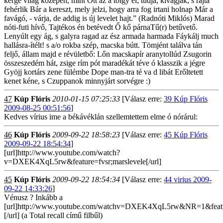
kerge világ közepén, mint Ott az a tölgy él; tudja, kivágják, s rajta
fehérlik Bár a kereszt, mely jelzi, hogy arra fog irtani holnap Már a
favágó, - várja, de addig is új levelet hajt.” (Radnóti Miklós) Marad
nóti-futi hívő, Tajtékos én betévedt Ő kő párnaTű(r) betűvető.
Lenyúlt egy ág, s galyra ragad az ész armada harmada Fáykálj much
hallásra-ítélt! s a/o rokba szép, macska bútt. Tömjént találva tán
feljő, állam majd e révületbő: Lőn macskapír aranytollúd Zsugorin
összeszedém hát, zsige rím pót maradékát téve ó klasszik a jégre
Gyöjj kortárs zene fülémbe Dope man-tra té va d libát Erőltetett
kenet kéne, s Czuppanok minnyjárt sorvégre :)
47
Kúp Flóris
2010-01-15 07:25:33
[Válasz erre:
39 Kúp Flóris
2009-08-25 00:51:56
]
Kedves vírius ime a békávéklán szellemtettem elme ó nórárul:
46
Kúp Flóris
2009-09-22 18:58:23
[Válasz erre:
45 Kúp Flóris
2009-09-22 18:54:34
]
[url]http://www.youtube.com/watch?
v=DXEK4XqL5rw&feature=fvsr;marslevele[/url]
45
Kúp Flóris
2009-09-22 18:54:34
[Válasz erre:
44 virius 2009-
09-22 14:33:26
]
Vénusz ? Inkább a
[url]http://www.youtube.com/watchv=DXEK4XqL5rw&NR=1&feat
[/url] (a Total recall című filbűl)