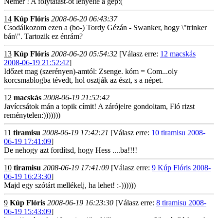
Nemér ! A folytatást-ot lenyelte a gép:(
14
Kúp Flóris
2008-06-20 06:43:37
Csodálkozom ezen a (bo-) Tordy Gézán - Swanker, hogy \"trinker
bán\". Tartozik ez énrám?
13
Kúp Flóris
2008-06-20 05:54:32
[Válasz erre:
12 macskás
2008-06-19 21:52:42
]
Időzet mag (szerényen)-amtól: Zsenge. kóm = Com...oly
korcsmablogba tévedt, hol osztják az észt, s a népet.
12
macskás
2008-06-19 21:52:42
Javíccsátok mán a topik címit! A zárójelre gondoltam, Fló rizst
reménytelen:)))))))
11
tiramisu
2008-06-19 17:42:21
[Válasz erre:
10 tiramisu 2008-
06-19 17:41:09
]
De nehogy azt fordítsd, hogy Hess ....ba!!!!
10
tiramisu
2008-06-19 17:41:09
[Válasz erre:
9 Kúp Flóris 2008-
06-19 16:23:30
]
Majd egy szótárt mellékelj, ha lehet! :-))))))
9
Kúp Flóris
2008-06-19 16:23:30
[Válasz erre:
8 tiramisu 2008-
06-19 15:43:09
]