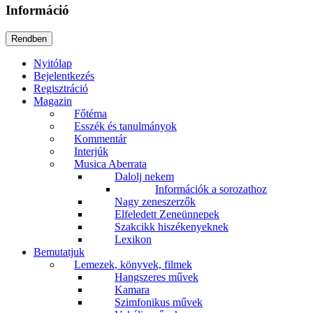
Információ
Nyitólap
Bejelentkezés
Regisztráció
Magazin
Főtéma
Esszék és tanulmányok
Kommentár
Interjúk
Musica Aberrata
Dalolj nekem
Információk a sorozathoz
Nagy zeneszerzők
Elfeledett Zeneünnepek
Szakcikk hiszékenyeknek
Lexikon
Bemutatjuk
Lemezek, könyvek, filmek
Hangszeres művek
Kamara
Szimfonikus művek