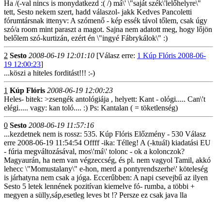
Ha /(-val nincs is monydatkezd :( /) má\' \"saját szék\'lelőhelyre\"
tett, Sesto nekem szert, hadd válaszol- jakk Kedves Pancoletti
fórumtársnak ittenyv: A szómenő - kép essék távol tőlem, csak úgy
szó/a room mint paraszt a magot. Sajna nem adatott meg, hogy lőjön
belőlem szó-kurtizán, ezért én \"ingyé Fábrykálok\" :)
2
Sesto
2008-06-19 12:01:10
[Válasz erre:
1 Kúp Flóris 2008-06-
19 12:00:23
]
...köszi a hiteles forditást!!! :-)
1
Kúp Flóris
2008-06-19 12:00:23
Heles- bitek: >zsengék antológiája , helyett: Kant - ológi..... Can\'t
elégi..... vagy: kan toló.... :) Ps: Kantalan ( = töketlenség)
0
Sesto
2008-06-19 11:57:16
...kezdetnek nem is rossz: 535. Kúp Flóris Előzmény - 530 Válasz
erre 2008-06-19 11:54:54 Offff -ika: Télleg! A (-ktuál) kiadatási EU
- fúria megváltozásával, mos\'má\' tolonc - ok a kolonczok?
Magyaurán, ha nem van végzeccség, és pl. nem vagyol Tamil, akkó
lehecc \"Momustalany\" e-hon, merd a pontyrendszerhe\' köteleség
is járhatyna nem csak a jóga. Eccerűbben: A napi csevejbű az ilyen
Sesto 5 letek lennének pozitívan kiemelve fó- rumba, a többi +
megyen a sülly,sáp,esetleg leves bt !? Persze ez csak java lla