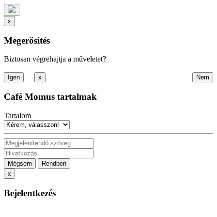
x
Megerősítés
Biztosan végrehajtja a műveletet?
x
Café Momus tartalmak
Tartalom
Mégsem
Rendben
x
Bejelentkezés