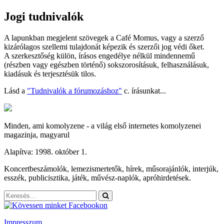
Jogi tudnivalók
A lapunkban megjelent szövegek a Café Momus, vagy a szerző
kizárólagos szellemi tulajdonát képezik és szerzői jog védi őket.
A szerkesztőség külön, írásos engedélye nélkül mindennemű
(részben vagy egészben történő) sokszorosításuk, felhasználásuk,
kiadásuk és terjesztésük tilos.
Lásd a
"Tudnivalók a fórumozáshoz"
c. írásunkat...
Minden, ami komolyzene - a világ első internetes komolyzenei
magazinja, magyarul
Alapítva: 1998. október 1.
Koncertbeszámolók, lemezismertetők, hírek, műsorajánlók, interjúk,
esszék, publicisztika, játék, művész-naplók, apróhirdetések.
Impresszum