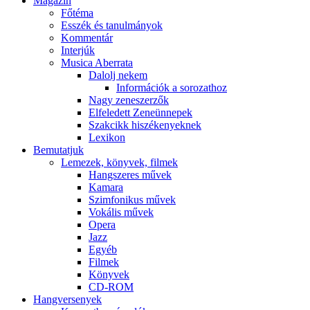
Magazin
Főtéma
Esszék és tanulmányok
Kommentár
Interjúk
Musica Aberrata
Dalolj nekem
Információk a sorozathoz
Nagy zeneszerzők
Elfeledett Zeneünnepek
Szakcikk hiszékenyeknek
Lexikon
Bemutatjuk
Lemezek, könyvek, filmek
Hangszeres művek
Kamara
Szimfonikus művek
Vokális művek
Opera
Jazz
Egyéb
Filmek
Könyvek
CD-ROM
Hangversenyek