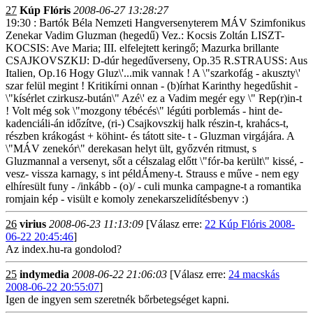
27
Kúp Flóris
2008-06-27 13:28:27
19:30 : Bartók Béla Nemzeti Hangversenyterem MÁV Szimfonikus
Zenekar Vadim Gluzman (hegedű) Vez.: Kocsis Zoltán LISZT-
KOCSIS: Ave Maria; III. elfelejtett keringő; Mazurka brillante
CSAJKOVSZKIJ: D-dúr hegedűverseny, Op.35 R.STRAUSS: Aus
Italien, Op.16 Hogy Gluz\'...mik vannak ! A \"szarkofág - akuszty\'
szar felül megint ! Kritikírni onnan - (b)írhat Karinthy hegedűshit -
\"kísérlet czirkusz-bután\" Azé\' ez a Vadim megér egy \" Rep(r)in-t
! Volt még sok \"mozgony tébécés\" légúti porblemás - hint de-
kadenciáli-án időzítve, (ri-) Csajkovszkij halk részin-t, krahács-t,
részben krákogást + köhint- és tátott site- t - Gluzman virgájára. A
\"MÁV zenekór\" derekasan helyt ült, győzvén ritmust, s
Gluzmannal a versenyt, sőt a célszalag előtt \"fór-ba került\" kissé, -
vesz- vissza karnagy, s int példÁmeny-t. Strauss e műve - nem egy
elhíresült funy - /inkább - (o)/ - culi munka campagne-t a romantika
romjain kép - visült e komoly zenekarszelidítésbenyv :)
26
virius
2008-06-23 11:13:09
[Válasz erre:
22 Kúp Flóris 2008-
06-22 20:45:46
]
Az index.hu-ra gondolod?
25
indymedia
2008-06-22 21:06:03
[Válasz erre:
24 macskás
2008-06-22 20:55:07
]
Igen de ingyen sem szeretnék bőrbetegséget kapni.