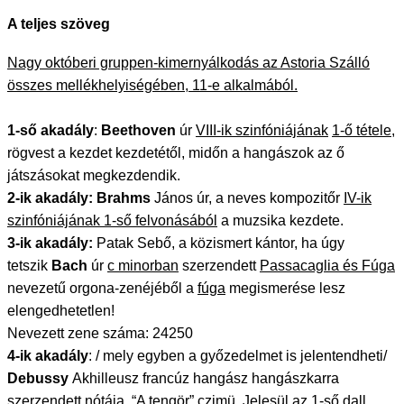
A teljes szöveg
Nagy októberi gruppen-kimernyálkodás az Astoria Szálló
összes mellékhelyiségében, 11-e alkalmából.
1-ső akadály
:
Beethoven
úr
VIII-ik szinfóniájának
1-ő tétele
,
rögvest a kezdet kezdetétől, midőn a hangászok az ő
játszásokat megkezdendik.
2-ik akadály:
Brahms
János úr, a neves kompozitőr
IV-ik
szinfóniájának 1-ső felvonásából
a muzsika kezdete.
3-ik akadály:
Patak Sebő, a közismert kántor, ha úgy
tetszik
Bach
úr
c minorban
szerzendett
Passacaglia és Fúga
nevezetű orgona-zenéjéből a
fúga
megismerése lesz
elengedhetetlen!
Nevezett zene száma: 24250
4-ik akadály
: / mely egyben a győzedelmet is jelentendheti/
Debussy
Akhilleusz francúz hangász hangászkarra
szerzendett nótája, “A tengör” czimü. Jelesül az 1-ső dall,