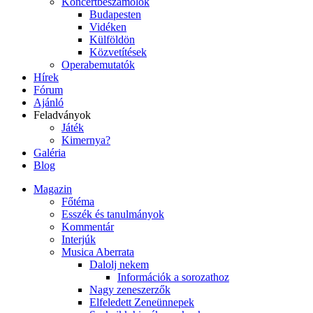
Koncertbeszámolók
Budapesten
Vidéken
Külföldön
Közvetítések
Operabemutatók
Hírek
Fórum
Ajánló
Feladványok
Játék
Kimernya?
Galéria
Blog
Magazin
Főtéma
Esszék és tanulmányok
Kommentár
Interjúk
Musica Aberrata
Dalolj nekem
Információk a sorozathoz
Nagy zeneszerzők
Elfeledett Zeneünnepek