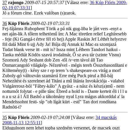
37
rajongo
2009-07-15 20:57:37
[Válasz erre:
36 Kúp Flóris 2009-
02-19 07:33:31
]
Jó a fórum címe. Ezek valóban (s)zarok.
36
Kúp Flóris
2009-02-19 07:33:31
Fej-fájámra Rubophent Törik a pá nik gug-liba le járt vers -enyt a
net aján-lik A tőlem telhetömű ím: A Mac töretlen relief Leghíresebb
- feje (Ki Gangá-t értve fél rö hej) Apple Raskin Jef Léthét helyezve
föl dalá Mint 6 ujj Ady Ja! Búja dij Annak ki Mac-ra szomjazá
Tudat blank verse itt - mit is? Issza mint Léthem Tandori haikui -
Tanka médiát Ködös szavú irodalmár, Ő sz ava tár (szinte Visnu)
Szomorú Ady Seshant dob Zen -től /s~em távol áll Tao
Önmarcangoló világkép- Nézetével - mégis tereh Összehasonlítani e
Költemény(t) - kény sze r ep teren 's shakespeare-os virág a morf
Zuboly-gó változván szamárrá Erre még Puck pirul a Bű-báj
Nehezítést és szerelmet ád Titáni a mű litánia Invokációja - valahol
Vulgárerosz-ból "Fábry-kálo" A gyász - a nász és kész(a)mű - nem
notturnót folytat - e pille tánc Ébred a hold is - Dante kerteit éli i l l u
n a u sz á l Áll Bashó a tákolmány nyal Lyra mágus akkorddal a' la
Mendelssohnt festi- síp "ob lígát kürt - estí" Tan dori rondítana
Radnóti-t?
35
Kúp Flóris
2009-02-19 07:24:08
[Válasz erre:
34 macskás
2008-11-13 12:55:11
]
Eldugulnom nem lehet topba szedném versemet, de macsek oszt