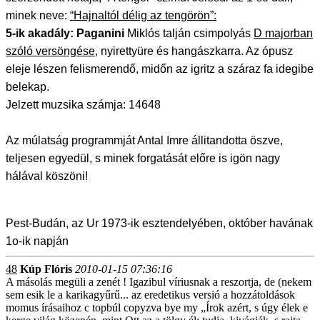
minek neve:
“Hajnaltól délig az tengörön”:
5-ik akadály:
Paganini
Miklós talján csimpolyás
D majorban
szóló versöngése
, nyirettyüre és hangászkarra. Az ópusz
eleje lészen felismerendő, midőn az igritz a száraz fa idegibe
belekap.
Jelzett muzsika számja: 14648
Az múlatság programmját Antal Imre állitandotta öszve,
teljesen egyedül, s minek forgatását előre is igön nagy
hálával köszöni!
Pest-Budán, az Ur 1973-ik esztendelyében, október havának
1o-ik napján
48
Kúp Flóris
2010-01-15 07:36:16
A másolás megüli a zenét ! Igazibul víriusnak a reszortja, de (nekem
sem esik le a karikagyűrű... az eredetikus versió a hozzátoldások
momus írásaihoz c topbúl copyzva bye my „Írok azért, s úgy élek e