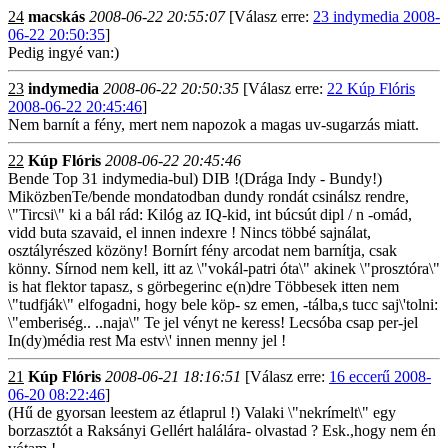
24
macskás
2008-06-22 20:55:07
[Válasz erre:
23 indymedia 2008-
06-22 20:50:35
]
Pedig ingyé van:)
23
indymedia
2008-06-22 20:50:35
[Válasz erre:
22 Kúp Flóris
2008-06-22 20:45:46
]
Nem barnít a fény, mert nem napozok a magas uv-sugarzás miatt.
22
Kúp Flóris
2008-06-22 20:45:46
Bende Top 31 indymedia-bul) DIB !(Drága Indy - Bundy!)
MiközbenTe/bende mondatodban dundy rondát csinálsz rendre,
\"Tircsi\" ki a bál rád: Kilóg az IQ-kid, int búcsút dipl / n -omád,
vidd buta szavaid, el innen indexre ! Nincs többé sajnálat,
osztályrészed közöny! Bornírt fény arcodat nem barnítja, csak
könny. Sírnod nem kell, itt az \"vokál-patri óta\" akinek \"prosztóra\"
is hat flektor tapasz, s görbegerinc e(n)dre Többesek itten nem
\"tudfják\" elfogadni, hogy bele köp- sz emen, -tálba,s tucc saj\'tolni:
\"emberiség.. ..naja\" Te jel vényt ne keress! Lecsóba csap per-jel
In(dy)média rest Ma estv\' innen menny jel !
21
Kúp Flóris
2008-06-21 18:16:51
[Válasz erre:
16 eccerű 2008-
06-20 08:22:46
]
(Hű de gyorsan leestem az étlaprul !) Valaki \"nekrímelt\" egy
borzasztót a Raksányi Gellért halálára- olvastad ? Esk.,hogy nem én