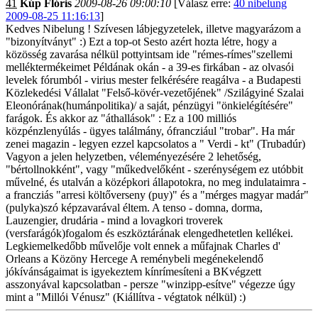
41
Kúp Flóris
2009-08-26 09:00:10
[Válasz erre:
40 nibelung
2009-08-25 11:16:13
]
Kedves Nibelung ! Szívesen lábjegyzetelek, illetve magyarázom a
"bizonyítványt" :) Ezt a top-ot Sesto azért hozta létre, hogy a
közösség zavarása nélkül pottyintsam ide "rémes-rímes"szellemi
melléktermékeimet Példának okán - a 39-es firkában - az olvasói
levelek fórumból - virius mester felkérésére reagálva - a Budapesti
Közlekedési Vállalat "Felső-kövér-vezetőjének" /Szilágyiné Szalai
Eleonórának(humánpolitika)/ a saját, pénzügyi "önkielégítésére"
farágok. És akkor az "áthallások" : Ez a 100 milliós
közpénzlenyúlás - ügyes találmány, ófrancziául "trobar". Ha már
zenei magazin - legyen ezzel kapcsolatos a " Verdi - kt" (Trubadúr)
Vagyon a jelen helyzetben, véleményezésére 2 lehetőség,
"bértollnokként", vagy "műkedvelőként - szerénységem ez utóbbit
művelné, és utalván a középkori állapotokra, no meg indulataimra -
a francziás "arresi költőverseny (puy)" és a "mérges magyar madár"
(pulyka)szó képzavarával éltem. A tenso - domna, dorma,
Lauzengier, drudária - mind a lovagkori troverek
(versfarágók)fogalom és eszköztárának elengedhetetlen kellékei.
Legkiemelkedőbb művelője volt ennek a műfajnak Charles d'
Orleans a Közöny Hercege A reménybeli megénekelendő
jókívánságaimat is igyekeztem kínrímesíteni a BKvégzett
asszonyával kapcsolatban - persze "winzipp-esítve" végezze úgy
mint a "Millói Vénusz" (Kiállítva - végtatok nélkül) :)