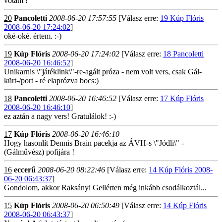
vótam !
20
Pancoletti
2008-06-20 17:57:55
[Válasz erre:
19 Kúp Flóris
2008-06-20 17:24:02
]
oké-oké. értem. :-)
19
Kúp Flóris
2008-06-20 17:24:02
[Válasz erre:
18 Pancoletti
2008-06-20 16:46:52
]
Unikarnis \"játéklink\"-re-agált próza - nem volt vers, csak Gál-
kürt-/port - ré elaprózva bocs:)
18
Pancoletti
2008-06-20 16:46:52
[Válasz erre:
17 Kúp Flóris
2008-06-20 16:46:10
]
ez aztán a nagy vers! Gratulálok! :-)
17
Kúp Flóris
2008-06-20 16:46:10
Hogy hasonlít Dennis Brain pacekja az ÁVH-s \"Jódli\" -
(Gálművész) pofijára !
16
eccerű
2008-06-20 08:22:46
[Válasz erre:
14 Kúp Flóris 2008-
06-20 06:43:37
]
Gondolom, akkor Raksányi Gellérten még inkább csodálkoztál...
15
Kúp Flóris
2008-06-20 06:50:49
[Válasz erre:
14 Kúp Flóris
2008-06-20 06:43:37
]