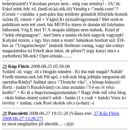
belterjesztett!) Városban persze nem - még van remény! - JA! itt:
Erkel telek fele /eL (betű-rö.kö.tök.öf) Vendég e \"multi-cum\"?
(Geszti + csinálta: a pari-pára tlan területre gründolt Hős(t)ök-homok
szórta fő, várost + jól + Vágta) Ki nyiszálvagyonunk? Met szett-re
publikum nem tett szert, bár MÜPÁn innen és dumán túl folyhatna
háborúnk Vég E rkel T! A strapán túllépni nem tudunk. Küzd jé
\"telek rétegmagyar\", mer\'isten a tanúm eb-ben nagyok vagyunk!
Kutyául érzem, s úgy fáys mint a reum\' hátunkon hordott szó: ÉH-
hes az \"Ungarischerpa\" (mászik línóleum vastag, vagy tán-colnyi
magaslatokra is) Erkelt akar lakni, de pénze?! (egy kanyi sincs a
zsebeiben) Mi-nek? Oper-iróniás........
29
Kúp Flóris
2008-08-25 05:56:06
Szilárd -ul, vagy -ül a blogján minden - Ki írta már magát? Nahát!
Fordít momus-nek hát Pál apó, s toll-nok blog jobbján megszent-ült
operaba-Rát(h)? Judittal sincs \"Deutche víta\", s hónap-hiányzó:
Bretz - (talán?) Ruszkíván(t) csi zma asztalán \"f-é-ny el vész-
kedés\" = Ki itt a lingvisztaugusztustalan ? Nagy érde mű vész blog
- okán hiátus-ámrul szám\'t adok - bután (1 x csak + halok) Vonz ir.t
örvény + iratlan, csak Rost okolok olv.s (a-tlan) :-(
28
Pancoletti
2008-06-27 19:51:26
[Válasz erre:
27 Kúp Flóris
2008-06-27 13:28:27
]
ez most meglepően jól sikerült.... :-)))))