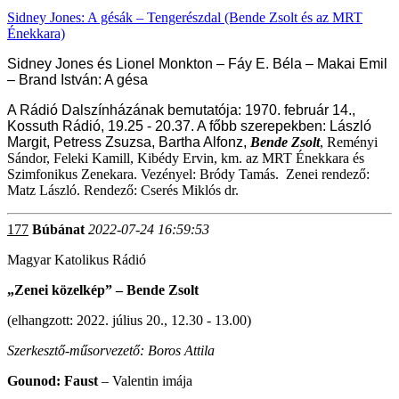
Sidney Jones: A gésák – Tengerészdal (Bende Zsolt és az MRT
Énekkara)
Sidney Jones és Lionel Monkton – Fáy E. Béla – Makai Emil
– Brand István: A gésa
A Rádió Dalszínházának bemutatója: 1970. február 14.,
Kossuth Rádió, 19.25 - 20.37. A f
őbb szerepekben: László
Margit, Petress Zsuzsa, Bartha Alfonz,
Bende Zsolt
, Reményi
Sándor, Feleki Kamill, Kibédy Ervin, km. az MRT Énekkara és
Szimfonikus Zenekara. Vezényel: Bródy Tamás. Zenei rendező:
Matz László. Rendező: Cserés Miklós dr.
177
Búbánat
2022-07-24 16:59:53
Magyar Katolikus Rádió
„Zenei közelkép” – Bende Zsolt
(elhangzott: 2022. július 20., 12.30 - 13.00)
Szerkesztő-műsorvezető: Boros Attila
Gounod: Faust
– Valentin imája