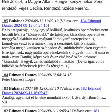
Réti József, a Magyar Állami Hangversenyzenekar. Zenei
rendező: Fejes Cecília. Rendező: Szécsi Ferenc.
185
Búbánat
2024-09-12 11:09:12
[Válasz erre:
184 Edmond
Dantes 2024-09-12 04:24:15
]
Ez is azt igazolja, hogy egy jó kiállású, kvalitásos operaénekes nem
becsüli le/alá a "könnyedebb" de fajsúlyos klasszikus operettet és
meggyőző alakítást tud nyújtani "amolyan" szerepekben is,
komolyan veszi és a műnek meg a szerzőnek kijáró alázattal
formálja meg a karaktert színpadon és stúdiófelvételeken egyaránt.
Erre igen sok, nagymúltú operaénekesünk (hölgyek - mint Hanna és
urak - mint Danilo) képes volt és az első hívó szóra örömmel
"kirándult" át egyik zenés műfajból a másikba. (De ez igaz volt a
külföldi sztárénekesek jelentős rétegére is.)
184
Edmond Dantes
2024-09-12 04:24:15
Peter Grimes? Loge?
183
Búbánat
2024-09-12 00:32:10
[Válasz erre:
182 Edmond
Dantes 2024-09-11 16:05:42
]
Analóg, ugyanezt el lehetne mondani akkor Udvardy Tiborról is...
:-))
182
Edmond Dantes
2024-09-11 16:05:42
[Válasz erre:
181