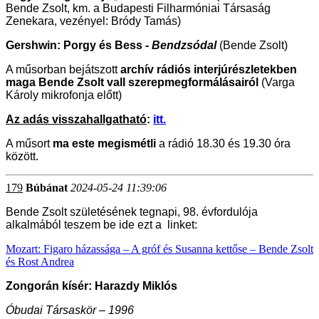
Bende Zsolt, km. a Budapesti Filharmóniai Társaság
Zenekara, vezényel: Bródy Tamás)
Gershwin: Porgy és Bess -
Bendzsódal
(Bende Zsolt)
A műsorban bejátszott
archív rádiós interjúrészletekben
maga Bende Zsolt vall szerepmegformálásairól
(Varga
Károly mikrofonja előtt)
Az adás visszahallgatható
:
itt.
A műsort
ma este megismétli
a rádió 18.30 és 19.30 óra
között.
179
Búbánat
2024-05-24 11:39:06
Bende Zsolt születésének tegnapi, 98. évfordulója
alkalmából teszem be ide ezt a linket:
Mozart: Figaro házassága – A gróf és Susanna kettőse – Bende Zsolt
és Rost Andrea
Zongorán kísér: Harazdy Miklós
Óbudai Társaskör – 1996