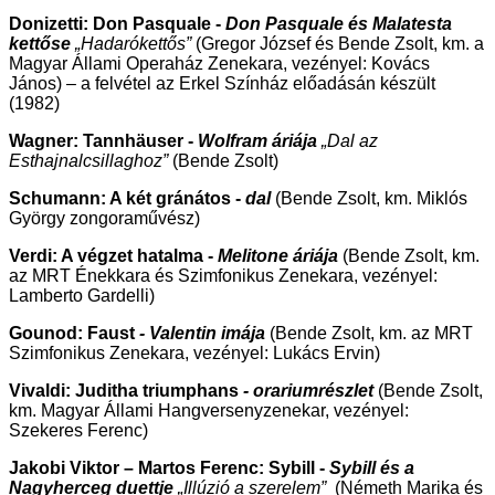
Donizetti: Don Pasquale -
Don Pasquale és Malatesta
kettőse
„Hadarókettős”
(Gregor József és Bende Zsolt, km. a
Magyar Állami Operaház Zenekara, vezényel: Kovács
János)
– a felvétel az Erkel Színház előadásán készült
(1982)
Wagner: Tannhäuser -
Wolfram áriája
„Dal az
Esthajnalcsillaghoz”
(Bende Zsolt)
Schumann: A két gránátos
-
dal
(Bende Zsolt, km. Miklós
György zongoraművész)
Verdi: A végzet hatalma -
Melitone áriája
(Bende Zsolt, km.
az MRT Énekkara és Szimfonikus Zenekara, vezényel:
Lamberto Gardelli)
Gounod: Faust
- Valentin imája
(Bende Zsolt, km. az MRT
Szimfonikus Zenekara, vezényel: Lukács Ervin)
Vivaldi: Juditha triumphans
- orariumrészlet
(Bende Zsolt,
km. Magyar Állami Hangversenyzenekar, vezényel:
Szekeres Ferenc)
Jakobi Viktor – Martos Ferenc: Sybill -
Sybill és a
Nagyherceg duettje
„Illúzió a szerelem”
(Németh Marika és