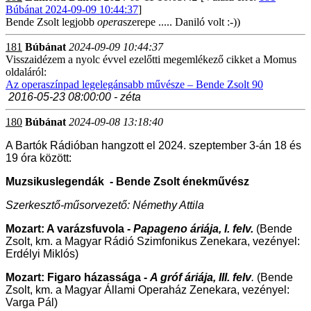
Búbánat 2024-09-09 10:44:37
]
Bende Zsolt legjobb
opera
szerepe ..... Daniló volt :-))
181
Búbánat
2024-09-09 10:44:37
Visszaidézem a nyolc évvel ezelőtti megemlékező cikket a Momus
oldaláról:
Az operaszínpad legelegánsabb művésze – Bende Zsolt 90
2016-05-23 08:00:00 - zéta
180
Búbánat
2024-09-08 13:18:40
A Bartók Rádióban hangzott el 2024. szeptember 3-án 18 és
19 óra között:
Muzsikuslegendák - Bende Zsolt énekművész
Szerkesztő-műsorvezető: Némethy Attila
Mozart: A varázsfuvola
- Papageno áriája, I. felv.
(Bende
Zsolt, km. a Magyar Rádió Szimfonikus Zenekara, vezényel:
Erdélyi Miklós)
Mozart: Figaro házassága -
A gróf áriája, III. felv
.
(Bende
Zsolt, km. a Magyar Állami Operaház Zenekara, vezényel:
Varga Pál)