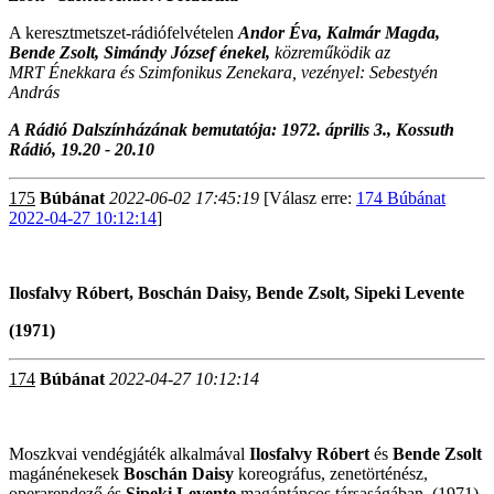
A keresztmetszet-rádiófelvételen
Andor Éva, Kalmár Magda,
Bende Zsolt, Simándy József énekel,
közreműködik az
MRT Énekkara és Szimfonikus Zenekara, vezényel: Sebestyén
András
A Rádió Dalszínházának bemutatója: 1972. április 3., Kossuth
Rádió, 19.20 - 20.10
175
Búbánat
2022-06-02 17:45:19
[Válasz erre:
174 Búbánat
2022-04-27 10:12:14
]
Ilosfalvy Róbert, Boschán Daisy, Bende Zsolt, Sipeki Levente
(1971)
174
Búbánat
2022-04-27 10:12:14
Moszkvai vendégjáték alkalmával
Ilosfalvy Róbert
és
Bende Zsolt
magánénekesek
Boschán Daisy
koreográfus, zenetörténész,
operarendező
és
Sipeki Levente
magántáncos társaságában. (1971)