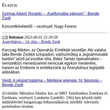
És ezt is:
Szirmai Albert: Rinaldo –
„Kaliforniába vágyom”
- Bende
Zsolt
Koncertfelvételről – vezényel: Nagy Ferenc
178
Búbánat
2023-06-01 21:39:58
Aranybánya – 14. rész – Bende Zsolt
Karczag Márton
, az Operaház Emléktár vezetője: Aki valaha
látta Bende Zsoltot színpadon, valószínűleg a „legsármosabb
bariton” jelző jut eszébe róla.
Bátor Tamás
operaénekes –
nemzetközi menedzserrel nemcsak egykori mesterére,
hanem az Emberre is emlékezünk az Aranybánya legújabb
adásában.
Verdi: A végzet hatalma – Melitone jelenete, IV. felvonás –
Bende Zsolt
/Gvárdián: Mészáros Sándor, km. az MRT Szimfonikus Zenekara és
Énekkara, vezényel: Lamberto Gardelli/-
1962-ben készült rádió
stúdiófelvétel hanganyaga felhasználásával, későbbi televíziós
portréműsor részlete.