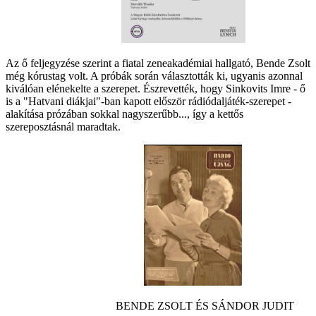
Az ő feljegyzése szerint a fiatal zeneakadémiai hallgató, Bende Zsolt
még kórustag volt. A próbák során választották ki, ugyanis azonnal
kiválóan elénekelte a szerepet. Észrevették, hogy Sinkovits Imre - ő
is a "Hatvani diákjai"-ban kapott először rádiódaljáték-szerepet -
alakítása prózában sokkal nagyszerűbb..., így a kettős
szereposztásnál maradtak.
BENDE ZSOLT ÉS SÁNDOR JUDIT