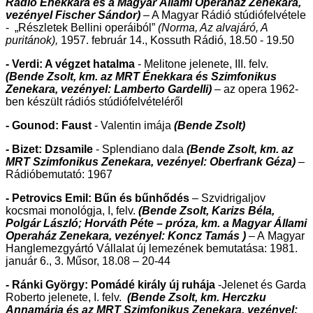
Rádió Énekkara és a Magyar Állami Operaház Zenekara,
vezényel Fischer Sándor)
– A Magyar Rádió stúdiófelvétele
-
„Részletek Bellini operáiból”
(Norma, Az alvajáró, A
puritánok),
1957. február 14., Kossuth Rádió, 18.50 - 19.50
- Verdi: A végzet hatalma
- Melitone jelenete, III. felv.
(Bende Zsolt, km. az MRT Énekkara és Szimfonikus
Zenekara, vezényel: Lamberto Gardelli)
– az opera 1962-
ben készült rádiós stúdiófelvételéről
- Gounod: Faust
- Valentin imája
(Bende Zsolt)
- Bizet: Dzsamile
- Splendiano dala
(Bende Zsolt, km. az
MRT Szimfonikus Zenekara, vezényel: Oberfrank Géza)
–
Rádióbemutató: 1967
- Petrovics Emil: Bűn és bűnhődés
– Szvidrigaljov
kocsmai monológja, I, felv.
(Bende Zsolt, Karizs Béla,
Polgár László; Horváth Péte – próza, km. a Magyar Állami
Operaház Zenekara, vezényel: Koncz Tamás )
– A
Magyar
Hanglemezgyártó Vállalat új lemezének bemutatása: 1981.
január 6., 3. Műsor, 18.08 – 20-44
- Ránki György: Pomádé király új ruhája
-Jelenet és Garda
Roberto jelenete, I. felv.
(Bende Zsolt, km. Herczku
Annamária és az MRT Szimfonikus Zenekara, vezényel: