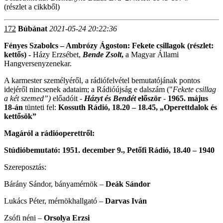
(részlet a cikkből)
172
Búbánat
2021-05-24 20:22:36
Fényes Szabolcs – Ambrózy Ágoston: Fekete csillagok (részlet:
kettős) -
Házy Erzsébet,
Bende Zsolt
,
a Magyar Állami
Hangversenyzenekar.
A karmester személyéről, a rádiófelvétel bemutatójának pontos
idejéről nincsenek adataim; a Rádióújság e dalszám ("
Fekete csillag
a két szemed”)
előadóit -
Házyt és Bendét
először
-
1965. május
18-án
tünteti fel:
Kossuth Rádió, 18.20 – 18.45, „Operettdalok és
kettősök”
Magáról a rádióoperettről:
Stúdióbemutató: 1951. december 9., Petőfi Rádió, 18.40 – 1940
Szereposztás:
Bárány Sándor, bányamérnök –
Deák Sándor
Lukács Péter, mérnökhallgató –
Darvas Iván
Zsófi néni –
Orsolya Erzsi