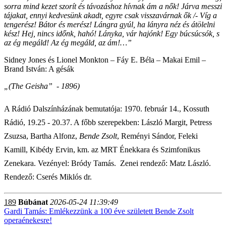
sorra mind kezet szorít és távozáshoz hívnak ám a nők! Járva messzi
tájakat, ennyi kedvesünk akadt, egyre csak visszavárnak ők /- Víg a
tengerész! Bátor és merész! Lángra gyúl, ha lányra néz és átölelni
kész! Hej, nincs időnk, hahó! Lányka, vár hajónk! Egy búcsúcsók, s
az ég megáld! Az ég megáld, az ám!…”
Sidney Jones és Lionel Monkton – Fáy E. Béla – Makai Emil –
Brand István: A gésák
„(The Geisha” - 1896)
A Rádió Dalszínházának bemutatója: 1970. február 14., Kossuth
Rádió, 19.25 - 20.37. A főbb szerepekben: László Margit, Petress
Zsuzsa, Bartha Alfonz,
Bende Zsolt
, Reményi Sándor, Feleki
Kamill, Kibédy Ervin, km. az MRT Énekkara és Szimfonikus
Zenekara. Vezényel: Bródy Tamás. Zenei rendező: Matz László.
Rendező: Cserés Miklós dr.
189
Búbánat
2026-05-24 11:39:49
Gardi Tamás: Emlékezzünk a 100 éve született Bende Zsolt
operaénekesre!