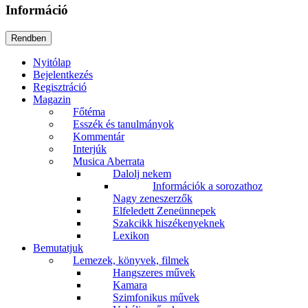
Információ
Nyitólap
Bejelentkezés
Regisztráció
Magazin
Főtéma
Esszék és tanulmányok
Kommentár
Interjúk
Musica Aberrata
Dalolj nekem
Információk a sorozathoz
Nagy zeneszerzők
Elfeledett Zeneünnepek
Szakcikk hiszékenyeknek
Lexikon
Bemutatjuk
Lemezek, könyvek, filmek
Hangszeres művek
Kamara
Szimfonikus művek