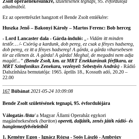
Zsolt operaénekesünkre,
születésének tegnapi, 95. évfordulója
alkalmából.
Ez az operettrészlet hangzott el Bende Zsolt emlékére:
Huszka Jenő – Bakonyi Károly – Martos Ferenc: Bob herceg
- Lord Lancaster dala - Gárda-induló:
„- Vidám itt minden
testőr… /-
Csörög a kardunk, dob pereg, ez csak a fényes hadsereg,
dob pereg, ez itt a fényes hadsereg! A gárda, a gárda viharsebesen
tör az ellenen át. A gárda! A gárda! Meghal, de megadni nem adja
magát!...”
(Bende Zsolt, km. az MRT Énekkarának férfikara, az
MRT Szimfonikus Zenekara, vezényel: Sebestyén András)
-
Rádió
Dalszínháza bemutatója: 1965. április 18., Kossuth adó, 20.20 –
22.00
167
Búbánat
2021-05-24 10:09:08
Bende Zsolt születésének tegnapi, 95. évfordulójára
Válogatás
/lista/
a Magyar Állami Operaház egykori
magánénekesének
(bariton
)
operett, daljáték, zenés játék rádió- és
hanglemezfelvételeiből
1. Kemény Egon - Ignácz Rózsa - Soós László - Ambrózy