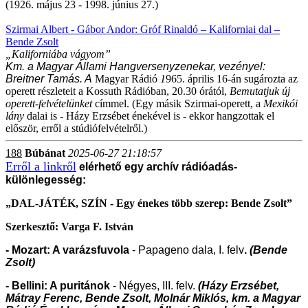
(1926. május 23 -
1998. június 27.)
Szirmai Albert - Gábor Andor: Gróf Rinaldó – Kaliforniai dal –
Bende Zsolt
„Kaliforniába vágyom”
Km. a Magyar Állami Hangversenyzenekar, vezényel:
Breitner Tamás. A
Magyar Rádió
1
965. április 16-án sugározta az
operett részleteit a Kossuth Rádióban, 20.30 órától,
Bemutatjuk új
operett-felvételünket
címmel. (Egy másik Szirmai-operett, a
Mexikói
lány
dalai is - Házy Erzsébet énekével is - ekkor hangzottak el
először, erről a stúdiófelvételről.)
188
Búbánat
2025-06-27 21:18:57
Erről a linkről
elérhető egy archív rádióadás-
különlegesség:
„DAL-JÁTÉK, SZÍN - Egy énekes több szerep: Bende Zsolt”
Szerkesztő: Varga F. István
- Mozart: A varázsfuvola
- Papageno dala, I. felv
.
(Bende
Zsolt)
- Bellini: A puritánok
- Négyes, III. felv.
(Házy Erzsébet,
Mátray Ferenc, Bende Zsolt, Molnár Miklós, km. a Magyar