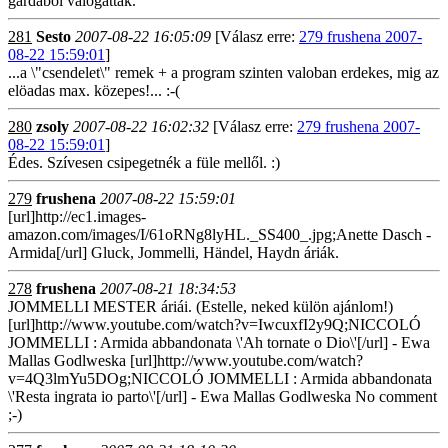
gárdából válogattak.
281
Sesto
2007-08-22 16:05:09
[Válasz erre:
279 frushena 2007-
08-22 15:59:01
]
...a \"csendelet\" remek + a program szinten valoban erdekes, mig az
elöadas max. közepes!... :-(
280
zsoly
2007-08-22 16:02:32
[Válasz erre:
279 frushena 2007-
08-22 15:59:01
]
Édes. Szívesen csipegetnék a füle mellől. :)
279
frushena
2007-08-22 15:59:01
[url]http://ec1.images-
amazon.com/images/I/61oRNg8lyHL._SS400_.jpg;Anette Dasch -
Armida[/url] Gluck, Jommelli, Händel, Haydn áriák.
278
frushena
2007-08-21 18:34:53
JOMMELLI MESTER áriái. (Estelle, neked külön ajánlom!)
[url]http://www.youtube.com/watch?v=IwcuxfI2y9Q;NICCOLÓ
JOMMELLI : Armida abbandonata \'Ah tornate o Dio\'[/url] - Ewa
Mallas Godlweska [url]http://www.youtube.com/watch?
v=4Q3lmYu5DOg;NICCOLÓ JOMMELLI : Armida abbandonata
\'Resta ingrata io parto\'[/url] - Ewa Mallas Godlweska No comment
;-)