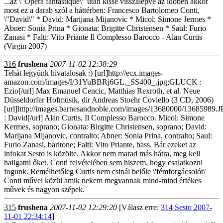
...az \"Opéra fantastique\" után kissé visszalépve az idöben akkor
most ez a darab szól a háttérben: Francesco Bartolomeo Conti,
\"David\" * David: Marijana Mijanovic * Micol: Simone Jermes *
Abner: Sonia Prina * Gionata: Brigitte Christensen * Saul: Furio
Zanasi * Falti: Vito Priante Il Complesso Barocco - Alan Curtis
(Virgin 2007)
316
frushena
2007-11-02 12:38:29
Tehát legyünk hivatalosak :) [url]http://ecx.images-
amazon.com/images/I/31YuBBRj6GL._SS400_.jpg;GLUCK :
Ezio[/url] Max Emanuel Cencic, Matthias Rexroth, et al. Neue
Düsseldorfer Hofmusik, dir Andreas Stoehr Coviello (3 CD, 2006)
[url]http://images.barnesandnoble.com/images/13680000/13685989
: David[/url] Alan Curtis, Il Complesso Barocco. Micol: Simone
Kermes, soprano; Gionata: Birgitte Christensen, soprano; David:
Marijana Mijanovic, contralto; Abner: Sonia Prina, contralto; Saul:
Furio Zanasi, baritone; Falti: Vito Priante, bass. Bár ezeket az
infokat Sesto is közölte. Akkor nem marad más hátra, meg kell
hallgatni őket. Conti felvételében sem hiszem, hogy csalatkozni
fogunk. Remélhetőleg Curtis nem csinál belőle \'fémforgácsolót\'
Conti művei közül amik nekem megvannak mind-mind értékes
művek és nagyon szépek.
315
frushena
2007-11-02 12:29:20
[Válasz erre:
314 Sesto 2007-
11-01 22:34:14
]