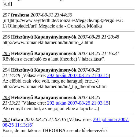
[/url]
297
frushena
2007-08-31 23:44:30
[url]http://www.seyfferth.de/GonzalesMegacle.mp3;Pergolesi :
L\'Olimpiade[/url] Megacle aria - González Mónika
296
Hétszünyű Kapanyányimonyók
2007-08-25 21:20:45
http://www.romanektihamer.hu/hu/intro_2.html
295
Hétszünyű Kapanyányimonyók
2007-08-25 21:16:31
Röviden a csembaló és a lant (theorba) \"házasítása\".
294
Hétszünyű Kapanyányimonyók
2007-08-25
21:14:48
[Válasz erre:
292 tukán 2007-08-25 21:03:15
]
Az előbbi csak vicc volt, meg ne haragudj érte..:-)
http://www.romanektihamer.hu/hu/_tip_theorbacs.html
293
Hétszünyű Kapanyányimonyók
2007-08-25
21:13:21
[Válasz erre:
292 tukán 2007-08-25 21:03:15
]
Aki ennyit nem tud, az ne jöjjön ebbe a topicba.:-)
292
tukán
2007-08-25 21:03:15
[Válasz erre:
291 johanna 2007-
08-25 11:13:16
]
Bocs, de mit takar a THEORBA-csembaló elnevezés?