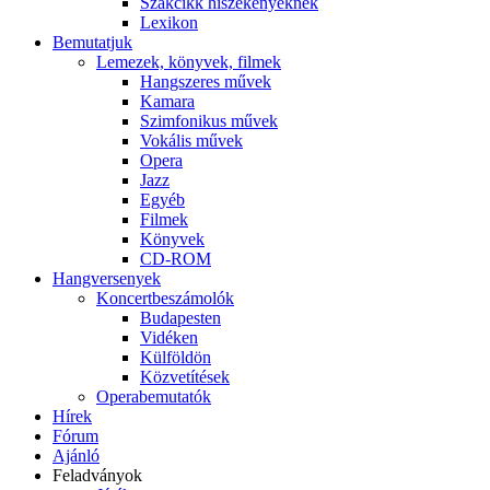
Szakcikk hiszékenyeknek
Lexikon
Bemutatjuk
Lemezek, könyvek, filmek
Hangszeres művek
Kamara
Szimfonikus művek
Vokális művek
Opera
Jazz
Egyéb
Filmek
Könyvek
CD-ROM
Hangversenyek
Koncertbeszámolók
Budapesten
Vidéken
Külföldön
Közvetítések
Operabemutatók
Hírek
Fórum
Ajánló
Feladványok