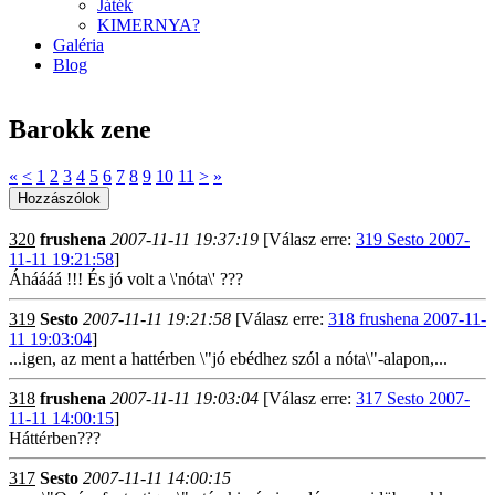
Játék
KIMERNYA?
Galéria
Blog
Barokk zene
«
<
1
2
3
4
5
6
7
8
9
10
11
>
»
320
frushena
2007-11-11 19:37:19
[Válasz erre:
319 Sesto 2007-
11-11 19:21:58
]
Áháááá !!! És jó volt a \'nóta\' ???
319
Sesto
2007-11-11 19:21:58
[Válasz erre:
318 frushena 2007-11-
11 19:03:04
]
...igen, az ment a hattérben \"jó ebédhez szól a nóta\"-alapon,...
318
frushena
2007-11-11 19:03:04
[Válasz erre:
317 Sesto 2007-
11-11 14:00:15
]
Háttérben???
317
Sesto
2007-11-11 14:00:15