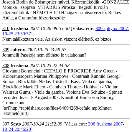
Joseph Bodin de Boismortier művei. Közreműködik: -GONZÁLEZ
Mónika - szoprán -VITÁRIUS Piroska - hegedű fuvolán
közreműködik : NÉMETH Pál Házigazda-műsorvezető: Retkes
Attila, a Gramofon főszerkesztője
310
frushena
2007-10-26 08:53:30
[Válasz erre:
309 sphynx 2007-
10-25 23:59:57
]
Nem találkoztam vele. Az slsk-n viszont elérhető, ez biztos.
309
sphynx
2007-10-25 23:59:57
Jommelli Passiója nem tölthető le valahonan?
308
frushena
2007-10-25 22:44:58
Giovanni Bononcini : CEFALO E PROCRIDE Amy Green -
Koloratursopran Marina Philippova - Contraalt Runhild Georgi -
Sopran, Blockflöte Niklas Trüstedt - Bass, Viola da gamba,
Blockflöte Mark Ehlert - Cembalo Thordes Hohbach - Violine
Waltraut Gumz - Viola da gamba, Violone Eva Schulze - Spinett
recorded live: 18 August 2007, Kunsthof Barna von Sartory,
Grimme and
[url]http://rapidshare.com/files/64094268/cefalo.mp3;Innen
letölthető[/url]
307
Sesto
2007-10-24 21:52:09
[Válasz erre:
306 frushena 2007-
10-24 20:46:20
]