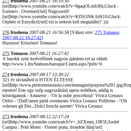
277
frushena
2007-08-21 18:10:30
[url]http://www.youtube.com/watch?v=8gaqOLmfcRk;Gluck :
Euristeo - Overture[/url] Nagyszerű!
[url]http://www.youtube.com/watch?v=KDS3NKAiH10;Gluck:
Orphée et Eurydice[/url] ezt is nekem kell megtalálni? :)))
276
frushena
2007-08-21 16:56:58
[Válasz erre:
275 Tomasso
2007-08-21 16:27:42
]
Hasznos! Köszönet Tomasso!
275
Tomasso
2007-08-21 16:27:42
A barokk zene kedvelőinek nagyon ajánlom ezt az oldalt:
http://www.1.fm/Stations/baroque/Listen.aspx?pidx=0
274
frushena
2007-08-17 13:30:22
321 év távlatából is ISTEN ÉLTESSE
[url]http://www.pietrometastasio.com/immagini/porpora%201.jpg;Porp
mestert! Este egy szép nagyszábású opera terítéken, addig is
kóstolgatunk : Artaserse - \'Or la nube procellosa\' Vivica Genaux
Orfeo - \'Dall\'amor pietá sventurato Vivica Genaux Polifemo - \'Oh
volesser gli Dei...Dolci freschi aurette\' Vivica Genaux
273
frushena
2007-08-12 22:17:24
[url]http://www.youtube.com/watch?v=_bZXmm_OR5I;André
Campra : Petit Motet - Florete prata, frondete lilia[/url]