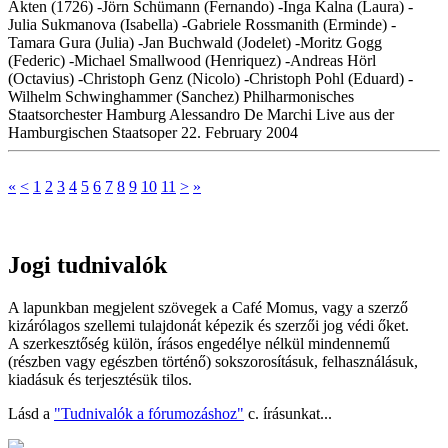
Akten (1726) -Jörn Schümann (Fernando) -Inga Kalna (Laura) -
Julia Sukmanova (Isabella) -Gabriele Rossmanith (Erminde) -
Tamara Gura (Julia) -Jan Buchwald (Jodelet) -Moritz Gogg
(Federic) -Michael Smallwood (Henriquez) -Andreas Hörl
(Octavius) -Christoph Genz (Nicolo) -Christoph Pohl (Eduard) -
Wilhelm Schwinghammer (Sanchez) Philharmonisches
Staatsorchester Hamburg Alessandro De Marchi Live aus der
Hamburgischen Staatsoper 22. February 2004
«
<
1
2
3
4
5
6
7
8
9
10
11
>
»
Jogi tudnivalók
A lapunkban megjelent szövegek a Café Momus, vagy a szerző
kizárólagos szellemi tulajdonát képezik és szerzői jog védi őket.
A szerkesztőség külön, írásos engedélye nélkül mindennemű
(részben vagy egészben történő) sokszorosításuk, felhasználásuk,
kiadásuk és terjesztésük tilos.
Lásd a
"Tudnivalók a fórumozáshoz"
c. írásunkat...