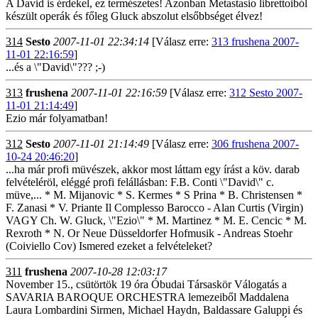
A David is érdekel, ez természetes! Azonban Metastasio librettoiból
készült operák és főleg Gluck abszolut elsőbbséget élvez!
314
Sesto
2007-11-01 22:34:14
[Válasz erre:
313 frushena 2007-
11-01 22:16:59
]
...és a \"David\"??? ;-)
313
frushena
2007-11-01 22:16:59
[Válasz erre:
312 Sesto 2007-
11-01 21:14:49
]
Ezio már folyamatban!
312
Sesto
2007-11-01 21:14:49
[Válasz erre:
306 frushena 2007-
10-24 20:46:20
]
...ha már profi müvészek, akkor most láttam egy írást a köv. darab
felvételéröl, eléggé profi felállásban: F.B. Conti \"David\" c.
müve,... * M. Mijanovic * S. Kermes * S Prina * B. Christensen *
F. Zanasi * V. Priante Il Complesso Barocco - Alan Curtis (Virgin)
VAGY Ch. W. Gluck, \"Ezio\" * M. Martinez * M. E. Cencic * M.
Rexroth * N. Or Neue Düsseldorfer Hofmusik - Andreas Stoehr
(Coiviello Cov) Ismered ezeket a felvételeket?
311
frushena
2007-10-28 12:03:17
November 15., csütörtök 19 óra Óbudai Társaskör Válogatás a
SAVARIA BAROQUE ORCHESTRA lemezeiből Maddalena
Laura Lombardini Sirmen, Michael Haydn, Baldassare Galuppi és