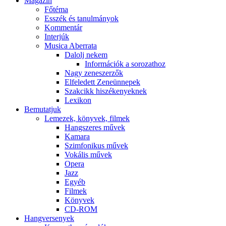
Magazin
Főtéma
Esszék és tanulmányok
Kommentár
Interjúk
Musica Aberrata
Dalolj nekem
Információk a sorozathoz
Nagy zeneszerzők
Elfeledett Zeneünnepek
Szakcikk hiszékenyeknek
Lexikon
Bemutatjuk
Lemezek, könyvek, filmek
Hangszeres művek
Kamara
Szimfonikus művek
Vokális művek
Opera
Jazz
Egyéb
Filmek
Könyvek
CD-ROM
Hangversenyek