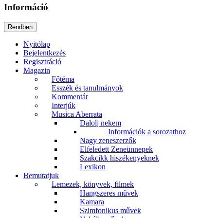
Információ
Nyitólap
Bejelentkezés
Regisztráció
Magazin
Főtéma
Esszék és tanulmányok
Kommentár
Interjúk
Musica Aberrata
Dalolj nekem
Információk a sorozathoz
Nagy zeneszerzők
Elfeledett Zeneünnepek
Szakcikk hiszékenyeknek
Lexikon
Bemutatjuk
Lemezek, könyvek, filmek
Hangszeres művek
Kamara
Szimfonikus művek