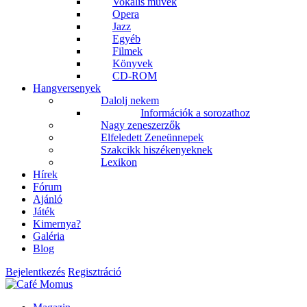
Vokális művek
Opera
Jazz
Egyéb
Filmek
Könyvek
CD-ROM
Hangversenyek
Dalolj nekem
Információk a sorozathoz
Nagy zeneszerzők
Elfeledett Zeneünnepek
Szakcikk hiszékenyeknek
Lexikon
Hírek
Fórum
Ajánló
Játék
Kimernya?
Galéria
Blog
Bejelentkezés
Regisztráció