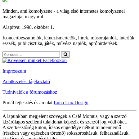
Minden, ami komolyzene - a világ első internetes komolyzenei
magazinja, magyarul
Alapítva: 1998. október 1.
Koncertbeszámolók, lemezismertetők, hírek, műsorajánlók, interjúk,
esszék, publicisztika, játék, művész-naplók, apróhirdetések.
Impresszum
Adatkezelési tájékoztató
Tudnivalók a fórumozáshoz
Portál fejlesztés és arculat:
Luna Lux Design
A lapunkban megjelent szövegek a Café Momus, vagy a szerző
kizárólagos szellemi tulajdonát képezik és szerzői jog védi őket.
A szerkesztőség külön, írásos engedélye nélkül mindennemű
(részben vagy egészben történő) sokszorosításuk, felhasználásuk,
kiadásuk és terjesztésük tilos.