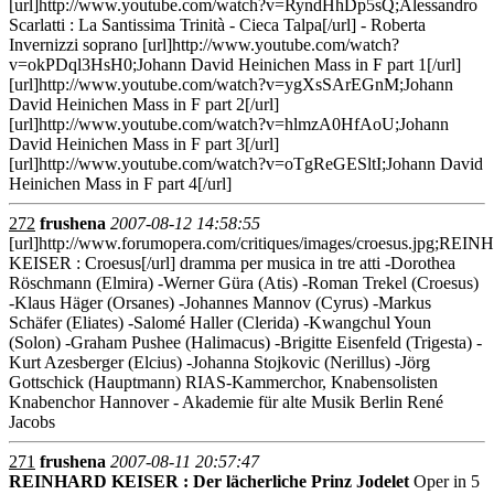
[url]http://www.youtube.com/watch?v=RyndHhDp5sQ;Alessandro
Scarlatti : La Santissima Trinità - Cieca Talpa[/url] - Roberta
Invernizzi soprano [url]http://www.youtube.com/watch?
v=okPDql3HsH0;Johann David Heinichen Mass in F part 1[/url]
[url]http://www.youtube.com/watch?v=ygXsSArEGnM;Johann
David Heinichen Mass in F part 2[/url]
[url]http://www.youtube.com/watch?v=hlmzA0HfAoU;Johann
David Heinichen Mass in F part 3[/url]
[url]http://www.youtube.com/watch?v=oTgReGESltI;Johann David
Heinichen Mass in F part 4[/url]
272
frushena
2007-08-12 14:58:55
[url]http://www.forumopera.com/critiques/images/croesus.jpg;RE
KEISER : Croesus[/url] dramma per musica in tre atti -Dorothea
Röschmann (Elmira) -Werner Güra (Atis) -Roman Trekel (Croesus)
-Klaus Häger (Orsanes) -Johannes Mannov (Cyrus) -Markus
Schäfer (Eliates) -Salomé Haller (Clerida) -Kwangchul Youn
(Solon) -Graham Pushee (Halimacus) -Brigitte Eisenfeld (Trigesta) -
Kurt Azesberger (Elcius) -Johanna Stojkovic (Nerillus) -Jörg
Gottschick (Hauptmann) RIAS-Kammerchor, Knabensolisten
Knabenchor Hannover - Akademie für alte Musik Berlin René
Jacobs
271
frushena
2007-08-11 20:57:47
REINHARD KEISER : Der lächerliche Prinz Jodelet
Oper in 5