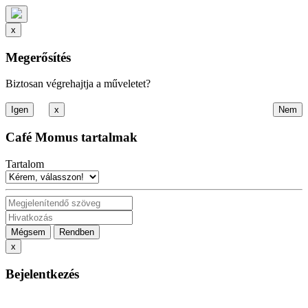
x
Megerősítés
Biztosan végrehajtja a műveletet?
x
Café Momus tartalmak
Tartalom
Mégsem
Rendben
x
Bejelentkezés