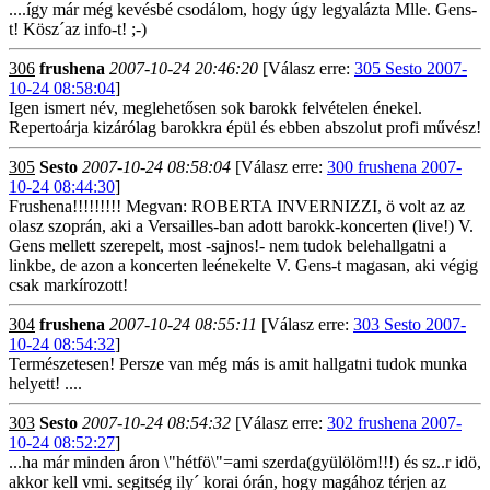
....így már még kevésbé csodálom, hogy úgy legyalázta Mlle. Gens-
t! Kösz´az info-t! ;-)
306
frushena
2007-10-24 20:46:20
[Válasz erre:
305 Sesto 2007-
10-24 08:58:04
]
Igen ismert név, meglehetősen sok barokk felvételen énekel.
Repertoárja kizárólag barokkra épül és ebben abszolut profi művész!
305
Sesto
2007-10-24 08:58:04
[Válasz erre:
300 frushena 2007-
10-24 08:44:30
]
Frushena!!!!!!!!! Megvan: ROBERTA INVERNIZZI, ö volt az az
olasz szoprán, aki a Versailles-ban adott barokk-koncerten (live!) V.
Gens mellett szerepelt, most -sajnos!- nem tudok belehallgatni a
linkbe, de azon a koncerten leénekelte V. Gens-t magasan, aki végig
csak markírozott!
304
frushena
2007-10-24 08:55:11
[Válasz erre:
303 Sesto 2007-
10-24 08:54:32
]
Természetesen! Persze van még más is amit hallgatni tudok munka
helyett! ....
303
Sesto
2007-10-24 08:54:32
[Válasz erre:
302 frushena 2007-
10-24 08:52:27
]
...ha már minden áron \"hétfö\"=ami szerda(gyülölöm!!!) és sz..r idö,
akkor kell vmi. segitség ily´ korai órán, hogy magához térjen az