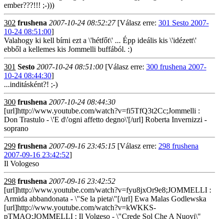
ember???!!! ;-)))
302
frushena
2007-10-24 08:52:27
[Válasz erre:
301 Sesto 2007-
10-24 08:51:00
]
Valahogy ki kell bírni ezt a \'hétfőt\' ... Épp ideális kis \'idézett\'
ebből a kellemes kis Jommelli buffából. :)
301
Sesto
2007-10-24 08:51:00
[Válasz erre:
300 frushena 2007-
10-24 08:44:30
]
...inditásként?! ;-)
300
frushena
2007-10-24 08:44:30
[url]http://www.youtube.com/watch?v=fi5TfQ3t2Cc;Jommelli :
Don Trastulo - \'E d\'ogni affetto degno\'[/url] Roberta Invernizzi -
soprano
299
frushena
2007-09-16 23:45:15
[Válasz erre:
298 frushena
2007-09-16 23:42:52
]
Il Vologeso
298
frushena
2007-09-16 23:42:52
[url]http://www.youtube.com/watch?v=fyu8jxOr9e8;JOMMELLI :
Armida abbandonata - \"Se la pieta\"[/url] Ewa Malas Godlewska
[url]http://www.youtube.com/watch?v=kWKKS-
pTMAQ;JOMMELLI : Il Volgeso - \"Crede Sol Che A Nuovi\"