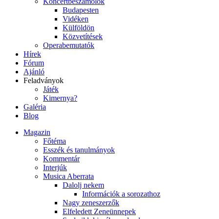
Koncertbeszámolók
Budapesten
Vidéken
Külföldön
Közvetítések
Operabemutatók
Hírek
Fórum
Ajánló
Feladványok
Játék
Kimernya?
Galéria
Blog
Magazin
Főtéma
Esszék és tanulmányok
Kommentár
Interjúk
Musica Aberrata
Dalolj nekem
Információk a sorozathoz
Nagy zeneszerzők
Elfeledett Zeneünnepek