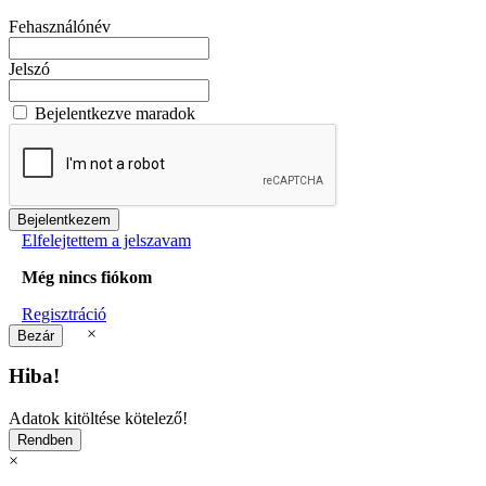
Fehasználónév
Jelszó
Bejelentkezve maradok
Elfelejtettem a jelszavam
Még nincs fiókom
Regisztráció
×
Hiba!
Adatok kitöltése kötelező!
×