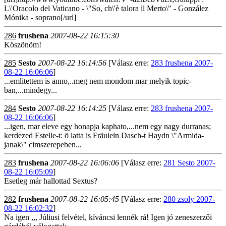
L\'Oracolo del Vaticano - \"So, ch\'è talora il Merto\" - González
Mónika - soprano[/url]
286
frushena
2007-08-22 16:15:30
Köszönöm!
285
Sesto
2007-08-22 16:14:56
[Válasz erre:
283 frushena 2007-
08-22 16:06:06
]
...emlitettem is anno,..meg nem mondom mar melyik topic-
ban,...mindegy...
284
Sesto
2007-08-22 16:14:25
[Válasz erre:
283 frushena 2007-
08-22 16:06:06
]
...igen, mar eleve egy honapja kaphato,...nem egy nagy durranas;
kerdezed Estelle-t: ö latta is Fräulein Dasch-t Haydn \"Armida-
janak\" cimszerepeben...
283
frushena
2007-08-22 16:06:06
[Válasz erre:
281 Sesto 2007-
08-22 16:05:09
]
Esetleg már hallottad Sextus?
282
frushena
2007-08-22 16:05:45
[Válasz erre:
280 zsoly 2007-
08-22 16:02:32
]
Na igen ,,, Júliusi felvétel, kíváncsi lennék rá! Igen jó zeneszerzői