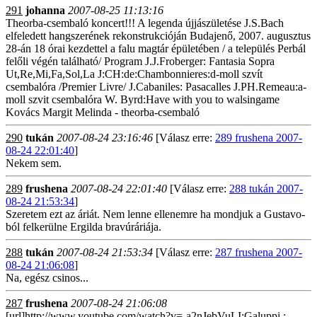
291
johanna
2007-08-25 11:13:16
Theorba-csembaló koncert!!! A legenda újjászületése J.S.Bach
elfeledett hangszerének rekonstrukcióján Budajenő, 2007. augusztus
28-án 18 órai kezdettel a falu magtár épületében / a település Perbál
felőli végén található/ Program J.J.Froberger: Fantasia Sopra
Ut,Re,Mi,Fa,Sol,La J:CH:de:Chambonnieres:d-moll szvít
csembalóra /Premier Livre/ J.Cabaniles: Pasacalles J.PH.Remeau:a-
moll szvit csembalóra W. Byrd:Have with you to walsingame
Kovács Margit Melinda - theorba-csembaló
290
tukán
2007-08-24 23:16:46
[Válasz erre:
289 frushena 2007-
08-24 22:01:40
]
Nekem sem.
289
frushena
2007-08-24 22:01:40
[Válasz erre:
288 tukán 2007-
08-24 21:53:34
]
Szeretem ezt az áriát. Nem lenne ellenemre ha mondjuk a Gustavo-
ból felkerülne Ergilda bravúráriája.
288
tukán
2007-08-24 21:53:34
[Válasz erre:
287 frushena 2007-
08-24 21:06:08
]
Na, egész csinos...
287
frushena
2007-08-24 21:06:08
[url]http://www.youtube.com/watch?v=-a2nJebVuLI;Galuppi :