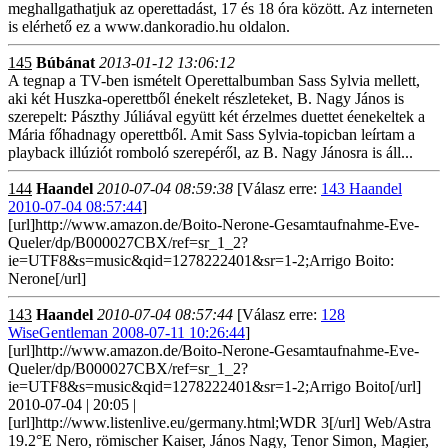
meghallgathatjuk az operettadást, 17 és 18 óra között. Az interneten
is elérhető ez a www.dankoradio.hu oldalon.
145
Búbánat
2013-01-12 13:06:12
A tegnap a TV-ben ismételt Operettalbumban Sass Sylvia mellett,
aki két Huszka-operettből énekelt részleteket, B. Nagy János is
szerepelt: Pászthy Júliával együtt két érzelmes duettet éenekeltek a
Mária főhadnagy operettből. Amit Sass Sylvia-topicban leírtam a
playback illúziót romboló szerepéről, az B. Nagy Jánosra is áll...
144
Haandel
2010-07-04 08:59:38
[Válasz erre:
143 Haandel
2010-07-04 08:57:44
]
[url]http://www.amazon.de/Boito-Nerone-Gesamtaufnahme-Eve-
Queler/dp/B000027CBX/ref=sr_1_2?
ie=UTF8&s=music&qid=1278222401&sr=1-2;Arrigo Boito:
Nerone[/url]
143
Haandel
2010-07-04 08:57:44
[Válasz erre:
128
WiseGentleman 2008-07-11 10:26:44
]
[url]http://www.amazon.de/Boito-Nerone-Gesamtaufnahme-Eve-
Queler/dp/B000027CBX/ref=sr_1_2?
ie=UTF8&s=music&qid=1278222401&sr=1-2;Arrigo Boito[/url]
2010-07-04 | 20:05 |
[url]http://www.listenlive.eu/germany.html;WDR 3[/url] Web/Astra
19.2°E Nero, römischer Kaiser, János Nagy, Tenor Simon, Magier,