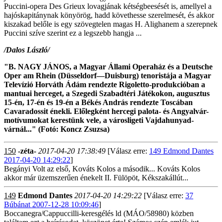
Puccini-opera Des Grieux lovagjának kétségbeesését is, amellyel a
hajóskapitánynak könyörög, hadd követhesse szerelmesét, és akkor
kiszakad belőle is egy szövegtelen magas H. Alighanem a szerepnek
Puccini szíve szerint ez a legszebb hangja ...
/Dalos László/
"B. NAGY JÁNOS, a Magyar Állami Operaház és a Deutsche
Oper am Rhein (Düsseldorf—Duisburg) tenoristája a Magyar
Televízió Horváth Ádám rendezte Rigoletto-produkcióban a
mantuai herceget, a Szegedi Szabadtéri Játékokon, augusztus
15-én, 17-én és 19-én a Békés András rendezte Toscában
Cavaradossit énekli. Előlegként hercegi palota- és Angyalvár-
motívumokat kerestünk vele, a városligeti Vajdahunyad-
várnál..." (Fotó: Koncz Zsuzsa)
150
-zéta-
2017-04-20 17:38:49
[Válasz erre:
149 Edmond Dantes
2017-04-20 14:29:22
]
Begányi Volt az első, Kováts Kolos a második... Kováts Kolos
akkor már üzemszerűen énekelt II. Fülöpöt, Kékszakállút...
149
Edmond Dantes
2017-04-20 14:29:22
[Válasz erre:
37
Búbánat 2007-12-28 10:09:46
]
Boccanegra/Cappuccilli-keresgélés ld (MÁO/58980) közben