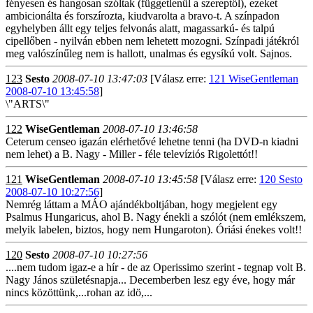
fényesen és hangosan szóltak (függetlenül a szereptől), ezeket
ambicionálta és forszírozta, kiudvarolta a bravo-t. A színpadon
egyhelyben állt egy teljes felvonás alatt, magassarkú- és talpú
cipellőben - nyilván ebben nem lehetett mozogni. Színpadi játékról
meg valószínűleg nem is hallott, unalmas és egysíkú volt. Sajnos.
123
Sesto
2008-07-10 13:47:03
[Válasz erre:
121 WiseGentleman
2008-07-10 13:45:58
]
\"ARTS\"
122
WiseGentleman
2008-07-10 13:46:58
Ceterum censeo igazán elérhetővé lehetne tenni (ha DVD-n kiadni
nem lehet) a B. Nagy - Miller - féle televíziós Rigolettót!!
121
WiseGentleman
2008-07-10 13:45:58
[Válasz erre:
120 Sesto
2008-07-10 10:27:56
]
Nemrég láttam a MÁO ajándékboltjában, hogy megjelent egy
Psalmus Hungaricus, ahol B. Nagy énekli a szólót (nem emlékszem,
melyik labelen, biztos, hogy nem Hungaroton). Óriási énekes volt!!
120
Sesto
2008-07-10 10:27:56
....nem tudom igaz-e a hír - de az Operissimo szerint - tegnap volt B.
Nagy János születésnapja... Decemberben lesz egy éve, hogy már
nincs közöttünk,...rohan az idö,...