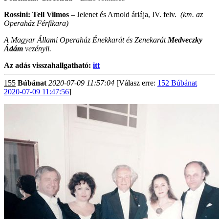
Rossini: Tell Vilmos
– Jelenet és Arnold áriája, IV. felv.
(km. az
Operaház Férfikara)
A Magyar Állami Operaház Énekkarát és Zenekarát
Medveczky
Ádám
vezényli.
Az adás visszahallgatható:
itt
155
Búbánat
2020-07-09 11:57:04
[Válasz erre:
152 Búbánat
2020-07-09 11:47:56
]