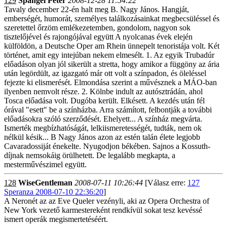
129
Spangel Péter
2008-12-28 11:54:22
Tavaly december 22-én halt meg B. Nagy János. Hangját,
emberségét, humorát, személyes találkozásainkat megbecsüléssel és
szeretettel őrzöm emlékezetemben, gondolom, nagyon sok
tisztelőjével és rajongójával együtt A nyolcanas évek elején
külföldön, a Deutsche Oper am Rhein ünnepelt tenoristája volt. Két
történet, amit egy intejúban nekem elmesélt. 1. Az egyik Trubadúr
előadáson olyan jól sikerült a stretta, hogy amikor a függöny az ária
után legördült, az igazgató már ott volt a színpadon, és öleléssel
fejezte ki elismerését. Elmondása szerint a művésznek a MÁO-ban
ilyenben nemvolt része. 2. Kölnbe indult az autósztrádán, ahol
Tosca előadása volt. Dugóba került. Elkésett. A kezdés után fél
órával "esett" be a színházba. Arra számított, felbontják a további
előadásokra szóló szerződését. Ehelyett... A színház megvárta.
Ismerték megbízhatóságát, lelkiismeretességét, tudták, nem ok
nélkül késik... B Nagy János azon az estén talán élete legjobb
Cavaradossiját énekelte. Nyugodjon békében. Sajnos a Kossuth-
díjnak nemsokáig örülhetett. De legalább megkapta, a
mesterművészimel együtt.
128
WiseGentleman
2008-07-11 10:26:44
[Válasz erre:
127
Speranza 2008-07-10 22:36:20
]
A Neronét az az Eve Queler vezényli, aki az Opera Orchestra of
New York vezető karmestereként rendkívül sokat tesz kevéssé
ismert operák megismertetéséért.