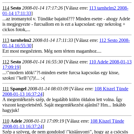
114
Sesto
2008-01-14 17:17:26
[Válasz erre:
113 tarnhelm2 2008-
01-14 17:11:33
]
...az iromanytol v. Tündike bajaitol??? Minden esetre - ahogy Adele
is megjegyezte - furcsallom en is ezt a kapcsolast: egy nekrolog +
cickos fotok,...
113
tarnhelm2
2008-01-14 17:11:33
[Válasz erre:
112 Sesto 2008-
01-14 16:55:30
]
Ezt most megnéztem. Még nem tértem magamhoz....
112
Sesto
2008-01-14 16:55:30
[Válasz erre:
110 Adele 2008-01-13
17:09:19
]
...\"modern idök\"?!-minden esetre furcsa kapcsolas egy kisse,
szokni \"kell\"(?)!... :-(
111
Spangel
2008-01-14 08:03:09
[Válasz erre:
108 Kiszel Tünde
2008-01-13 16:37:24
]
A megemlékezés szép, de legalább külön öldalon lett volna. Így
viszont kegyeletsértő. Saját megemlékezést ajánlni? Hm... Inkább
hagyjuk!
110
Adele
2008-01-13 17:09:19
[Válasz erre:
108 Kiszel Tünde
2008-01-13 16:37:24
]
Szép a szöveg, de nem gondolod \"kislányom\", hogy az a csöcsös