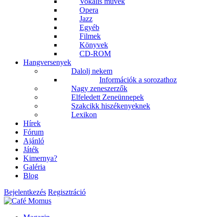
Vokális művek
Opera
Jazz
Egyéb
Filmek
Könyvek
CD-ROM
Hangversenyek
Dalolj nekem
Információk a sorozathoz
Nagy zeneszerzők
Elfeledett Zeneünnepek
Szakcikk hiszékenyeknek
Lexikon
Hírek
Fórum
Ajánló
Játék
Kimernya?
Galéria
Blog
Bejelentkezés
Regisztráció