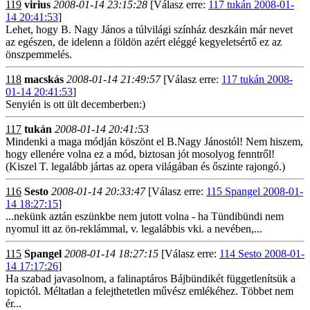
119
virius
2008-01-14 23:15:28
[Válasz erre:
117 tukán 2008-01-
14 20:41:53
]
Lehet, hogy B. Nagy János a túlvilági színház deszkáin már nevet
az egészen, de idelenn a földön azért eléggé kegyeletsértő ez az
önszpemmelés.
118
macskás
2008-01-14 21:49:57
[Válasz erre:
117 tukán 2008-
01-14 20:41:53
]
Senyién is ott ült decemberben:)
117
tukán
2008-01-14 20:41:53
Mindenki a maga módján köszönt el B.Nagy Jánostól! Nem hiszem,
hogy ellenére volna ez a mód, biztosan jót mosolyog fenntről!
(Kiszel T. legalább jártas az opera világában és őszinte rajongó.)
116
Sesto
2008-01-14 20:33:47
[Válasz erre:
115 Spangel 2008-01-
14 18:27:15
]
...nekünk aztán eszünkbe nem jutott volna - ha Tündibündi nem
nyomul itt az ön-reklámmal, v. legalábbis vki. a nevében,...
115
Spangel
2008-01-14 18:27:15
[Válasz erre:
114 Sesto 2008-01-
14 17:17:26
]
Ha szabad javasolnom, a falinaptáros Bájbündikét függetlenítsük a
topictól. Méltatlan a felejthetetlen művész emlékéhez. Többet nem
ér...