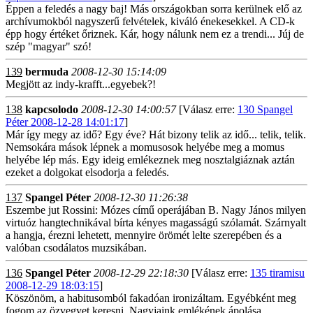
Éppen a feledés a nagy baj! Más országokban sorra kerülnek elő az
archívumokból nagyszerű felvételek, kiváló énekesekkel. A CD-k
épp hogy értéket őriznek. Kár, hogy nálunk nem ez a trendi... Júj de
szép "magyar" szó!
139
bermuda
2008-12-30 15:14:09
Megjött az indy-krafft...egyebek?!
138
kapcsolodo
2008-12-30 14:00:57
[Válasz erre:
130 Spangel
Péter 2008-12-28 14:01:17
]
Már így megy az idő? Egy éve? Hát bizony telik az idő... telik, telik.
Nemsokára mások lépnek a momusosok helyébe meg a momus
helyébe lép más. Egy ideig emlékeznek meg nosztalgiáznak aztán
ezeket a dolgokat elsodorja a feledés.
137
Spangel Péter
2008-12-30 11:26:38
Eszembe jut Rossini: Mózes című operájában B. Nagy János milyen
virtuóz hangtechnikával bírta kényes magasságú szólamát. Szárnyalt
a hangja, érezni lehetett, mennyire örömét lelte szerepében és a
valóban csodálatos muzsikában.
136
Spangel Péter
2008-12-29 22:18:30
[Válasz erre:
135 tiramisu
2008-12-29 18:03:15
]
Köszönöm, a habitusomból fakadóan ironizáltam. Egyébként meg
fogom az özvegyet keresni. Nagyjaink emlékének ápolása