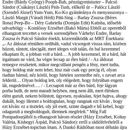
Endre (Bárdy György) Pooph-Bah, pénzügyminiszter – Palcsó
Sándor (Csákányi László) Pish-Tush, előkelő úr – Palócz László
(Szendrő József) Yum-Yum, Ko-Ko gyámleánya és menyasszonya –
László Margit (Váradi Hédi) Pitti-Sing – Barlay Zsuzsa (Béres
Ilona) Peep-Bo – Déry Gabriella (Domján Edit) Katisha, idősebb
udvarhölgy – Komlóssy Erzsébet (Bakó Márta) Ebből az operettből
elhangzott tercettet a versek sorrendjében Várhelyi Endre, Barlay
Zsuzsa és Palcsó Sándor énekli, közreműködik az MRT Énekkara:
„- Az áldozat rémülten ordibált, vadul vicsorgott vissza rám, közben
húzott, rántott, ráncigált, mert ideges volt talán, én bal kezemmel
elkaptam őt, a jobban volt a bárd… A jobb kezemmel, itt a bárd, hát
irgalmam ne várd, ha végre lecsap az éles bárd / - Az áldozat
remegve reszketett, mikor megcsillant pengén a fény, mert tudta,
hogy boldog már nem lehet, hisz már csak egy percig él, olyan
riadtan bámul, néz körül, hogy hirtelen szemedbe néz, s zavart arca
felderül… Olyan boldog lett, oly elégedett, hogy folytában engem
lát, engedelmével…. / - Lecsapott már az éles bárd, feje lágyan
porba hullt, de nem maradt helyben, meg nem állt, mert élénken
elém gurult, nekem bólintott, ügyesen, nyaktalan, fejet hajtva, ahogy
dukált, hogy illemet a boldogtalan, hogy rangnak ezt kíván , hogy
ezt kíván: ez a tisztelet, oly jól esett, szinte dagadt e hű kebel, hogy
odagurult a megboldogult, illemnek megfelelt.” Még Fall
Pompadourjából is elhangzott három részlet (Házy Erzsébet, Koltay
Valéria, Kishegyi Árpád, Palcsó Sándor): erről a rádiófelvételről a
Házy Erzsébet-topicban írtam. A Dankó Rádióban most délután újra