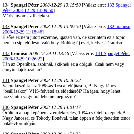
134
Spangel Péter
2008-12-29 13:15:50
[Válasz erre:
133 Spangel
Péter 2008-12-29 13:09:50
]
Máris hívom az illetékest.
133
Spangel Péter
2008-12-29 13:09:50
[Válasz erre:
132 tiramisu
2008-12-29 11:18:46
]
Elsőre ez nem jutott eszembe, igazad van, de szerintem ez a topic
nem a csipkelődésre való hely. Boldog új évet, kedves Tiramisu!
132
tiramisu
2008-12-29 11:18:46
[Válasz erre:
131 Spangel Péter
2008-12-29 10:26:22
]
Tán az Operában, azoknál, akiknek ez a dolguk. Csak nem vagy
ennyire tájékozatlan?
131
Spangel Péter
2008-12-29 10:26:22
Vajon készült-e az 1988-as Tosca felújításon, B. Nagy János
"beállásakor" VHS-felvétel az előadásról? Ha igen, hogy lehet
hozzájutni vagy hol lehetne megnézni?
130
Spangel Péter
2008-12-28 14:01:17
Örültem a nap képében az emlékezetes, 1994-es Otello-képnek B.
Nagy Jánossal és Tokody Ilonával, talán éppen a felejthetetlen tenor
halálévfordulóján.