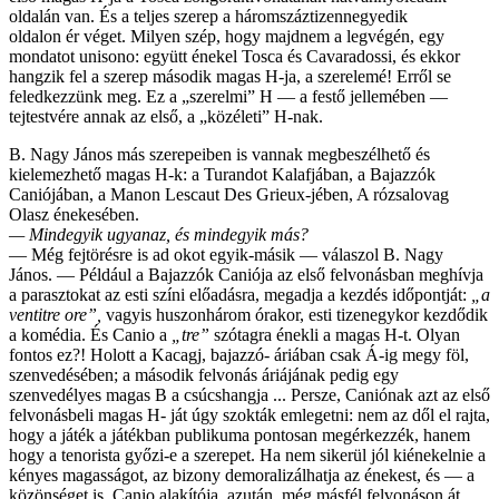
oldalán van. És a teljes szerep a háromszáztizennegyedik
oldalon ér véget. Milyen szép, hogy majdnem a legvégén, egy
mondatot unisono: együtt énekel Tosca és Cavaradossi, és ekkor
hangzik fel a szerep második magas H-ja, a szerelemé! Erről se
feledkezzünk meg. Ez a „szerelmi” H — a festő jellemében —
tejtestvére annak az első, a „közéleti” H-nak.
B. Nagy János más szerepeiben is vannak megbeszélhető és
kielemezhető magas H-k: a Turandot Kalafjában, a Bajazzók
Caniójában, a Manon Lescaut Des Grieux-jében, A rózsalovag
Olasz énekesében.
— Mindegyik ugyanaz, és mindegyik más?
— Még fejtörésre is ad okot egyik-másik — válaszol B. Nagy
János. — Például a Bajazzók Caniója az első felvonásban meghívja
a parasztokat az esti színi előadásra, megadja a kezdés időpontját:
„a
ventitre ore”,
vagyis huszonhárom órakor, esti tizenegykor kezdődik
a komédia. És Canio a
„tre”
szótagra énekli a magas H-t. Olyan
fontos ez?! Holott a Kacagj, bajazzó- áriában csak Á-ig megy föl,
szenvedésében; a második felvonás áriájának pedig egy
szenvedélyes magas B a csúcshangja ... Persze, Caniónak azt az első
felvonásbeli magas H- ját úgy szokták emlegetni: nem az dől el rajta,
hogy a játék a játékban publikuma pontosan megérkezzék, hanem
hogy a tenorista győzi-e a szerepet. Ha nem sikerül jól kiénekelnie a
kényes magasságot, az bizony demoralizálhatja az énekest, és — a
közönséget is. Canio alakítója, azután, még másfél felvonáson át,