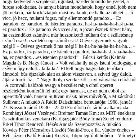
hogy kedveled a szójátékot, ugratást, az ellentmondó helyzetet, a
furcsa sokkhatást, és annyit bátran mondhatok, hogy ennél jobb nem
jött nekem, bár kockáztatjuk most nyakunk, de halld az ötletet….jó
vicc, jó hecc, mulatni fogsz, mily ellentmondó paradox.. - Ez
paradox, ez paradox, de istenien paradox, ha-ha-ha-ha-ha-ha-ha-ha,
ez paradox /- Ez paradox és vicces ám, a józan észnek fittyet hány,
ha esztendőket számítva már huszonkettő múltam én; a születésnap
számít csak! a születésnap számít csak! Ötéves gyermek vagyok
még!!! – Ötéves gyermek ő ma még!!! ha-ha-ha-ha-ha-ha-ha-ha… -
Ez paradox, ez paradox, de istenien paradox, ha-ha-ha-ha-ha-ha-ha-
ha, ez paradox….ez istenien paradox!” - Búcsú-kettős (Kalmár
Magda és B. Nagy János) „- Volt valaha ily nagy Isteni boldogság, a
szívem úgy dalolt…la-la-la /- El kell hogy hagyjalak, te rólam
álmodol, bús éjszakák alatt az álom visszavon, a szíved úgy dalolt,
átjár a forró láz…” Nagy Ibolya szerkesztő – nyilvánvalóan elírásból
- A cornvalli kalózok avagy a becsület rabja című operett
részleteként konferált fel még egy hármast, de az nem ebből az
operettből való, hanem Sullivan másik híres művéből, a Mikádóból!
Sullivan: A mikádó A Rádió Dalszínháza bemutatója: 1968. január
27. Kossuth rádió 19.30 – 22.00 Fordította és rádióra alkalmazta:
Romhányi József Vezényel: Breitner Tamás Km.: az MRT énekkara
és szimfonikus zenekara (Karigazgató: Bódy Irma) Zenei rendező:
Erkel Tibor Rendező: Békés András Szereposztás: A mikádó –
Kovács Péter (Mensáros László) Nanki-Poo, a fia, vándor énekes –
Réti József (Kaló Flórián) Ko-Ko, Titipu legfőbb hóhéra – Várhelyi