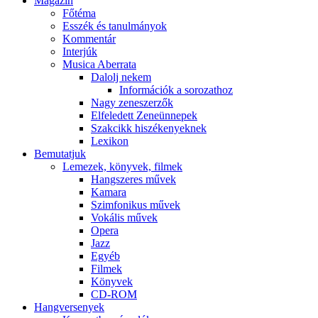
Magazin
Főtéma
Esszék és tanulmányok
Kommentár
Interjúk
Musica Aberrata
Dalolj nekem
Információk a sorozathoz
Nagy zeneszerzők
Elfeledett Zeneünnepek
Szakcikk hiszékenyeknek
Lexikon
Bemutatjuk
Lemezek, könyvek, filmek
Hangszeres művek
Kamara
Szimfonikus művek
Vokális művek
Opera
Jazz
Egyéb
Filmek
Könyvek
CD-ROM
Hangversenyek