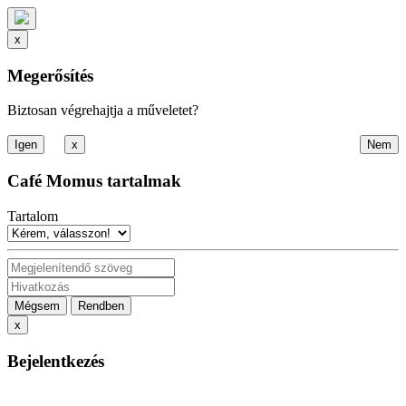
x
Megerősítés
Biztosan végrehajtja a műveletet?
x
Café Momus tartalmak
Tartalom
Mégsem
Rendben
x
Bejelentkezés