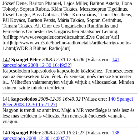
József Dene, Bariton Phanuel, Lajos Miller, Bariton Asteria, Ilona
Tokody, Sopran Rubria, Klára Takács, Mezzosopran Tigellinus,
József Gregor, Bass Gobrias, Péter Korcsmáros, Tenor Dositheus,
Pál Kovács, Bariton Persis, Mária Takács, Sopran Cerinthus,
Tamara Takács, Alt Chor des Ungarischen Rundfunks und
Fernsehens Orchester des Ungarischen Staatsoper Leitung:
[url]http://www.evequeler.com/discs.shtml;Eve Queler[/url]
[url]http://www.wdr3.de/buehne-radio/details/artikel/arrigo-boito-
1.html;WDR 3 Bühne: Radio[/url]
142
Spangel Péter
2008-12-30 17:45:06
[Válasz erre:
141
kapcsolodos 2008-12-30 16:49:32
]
Kapcsolódom kapcsolodos kapcsolodó közléséhez. Természetesen
van az énekeseken kívül ének- és zenekar, noés mersze karmester
is... Vélhetően valamennyien várjuk várjuk a változásokat. Minden
szinten, szinte minden területen.
141
kapcsolodos
2008-12-30 16:49:32
[Válasz erre:
140 Spangel
Péter 2008-12-30 15:21:27
]
Nagyon is trendi az amit írsz. Majd a MR vezetősége is més lesz és
lesz más területen is változás. Ám nemcsak énekesek vannak a
világon.
140
Spangel Péter
2008-12-30 15:21:27
[Válasz erre:
138
kapcsolodo 2008-12-30 14:00:57
]