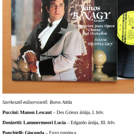
Szerkesztő-műsorvezető: Boros Attila
Puccini: Manon Lescaut
– Des Grieux áriája, I. felv.
Donizetti: Lammermoori Lucia
– Edgardo áriája, III. felv.
Ponchielli: Gioconda
– Enzo románca