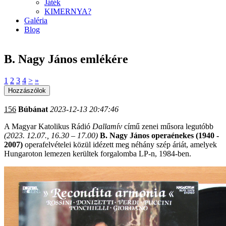
Játék
KIMERNYA?
Galéria
Blog
B. Nagy János emlékére
1
2
3
4
>
»
156
Búbánat
2023-12-13 20:47:46
A Magyar Katolikus Rádió
Dallamív
című zenei műsora legutóbb
(2023. 12.07., 16.30 – 17.00)
B. Nagy János operaénekes (1940 -
2007)
operafelvételei közül idézett meg néhány szép áriát, amelyek
Hungaroton lemezen kerültek forgalomba LP-n, 1984-ben.