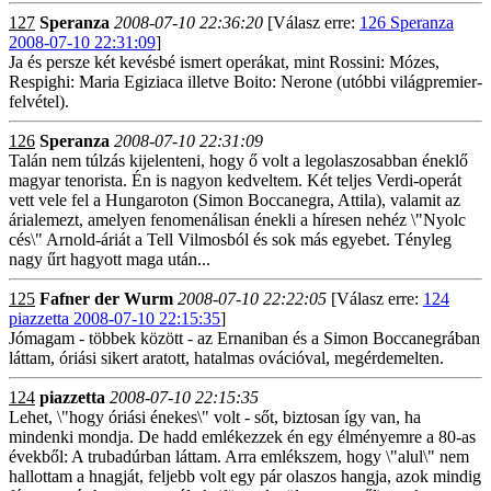
127
Speranza
2008-07-10 22:36:20
[Válasz erre:
126 Speranza
2008-07-10 22:31:09
]
Ja és persze két kevésbé ismert operákat, mint Rossini: Mózes,
Respighi: Maria Egiziaca illetve Boito: Nerone (utóbbi világpremier-
felvétel).
126
Speranza
2008-07-10 22:31:09
Talán nem túlzás kijelenteni, hogy ő volt a legolaszosabban éneklő
magyar tenorista. Én is nagyon kedveltem. Két teljes Verdi-operát
vett vele fel a Hungaroton (Simon Boccanegra, Attila), valamit az
árialemezt, amelyen fenomenálisan énekli a híresen nehéz \"Nyolc
cés\" Arnold-áriát a Tell Vilmosból és sok más egyebet. Tényleg
nagy űrt hagyott maga után...
125
Fafner der Wurm
2008-07-10 22:22:05
[Válasz erre:
124
piazzetta 2008-07-10 22:15:35
]
Jómagam - többek között - az Ernaniban és a Simon Boccanegrában
láttam, óriási sikert aratott, hatalmas ovációval, megérdemelten.
124
piazzetta
2008-07-10 22:15:35
Lehet, \"hogy óriási énekes\" volt - sőt, biztosan így van, ha
mindenki mondja. De hadd emlékezzek én egy élményemre a 80-as
évekből: A trubadúrban láttam. Arra emlékszem, hogy \"alul\" nem
hallottam a hnagját, feljebb volt egy pár olaszos hangja, azok mindig