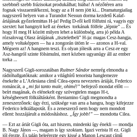
szebbnél szebb frázisokat produkálhat; hiába! A nézőtéren arra
fognak visszaemlékezni, hogy az a H nem jött ki... Dramaturgiailag
nagyszerű helyen van a Turandot Nessun dorma kezdetű Kalaf-
áriájának győzelemittas H-ja! Pedig D-ről kell fölfutni rá, vagyis egy
szextet: hat hangnyit kell az énekes torkának fölfele „lépnie” ... És
hogy H meg H között milyen lehet a különbség, arra jó példa A
rózsalovag Olasz áriájának „tiszteletbeli” H-ja: magas Cesz-hangja,
amely voltaképpen — ha a zongorán ütöm le — azonos a H-val.
Mégsem az! A hangnem teszi. És olyan jólesik arra a Cesz-re egy
Asz-hangról szinte fölsimulni, mert közben ugyanúgy áll az ember
torka ...
Nagyszerű Gigli-sorozatában
Ruitner Sándor
nemrég elmondta a
rádióhallgatóknak: amikor a világhírű tenorista hanglemezre
énekelte a L’Arlesiana című Cilea-opera nevezetes áriáját, Federico
románcát, a
„mi fai tanto male, ohimé!”
befejező mondat előtt —
beírt magának, és elénekelt egy szövegtelen magas H-t,
kétségbeesett fölkiáltásként. Beniamino Gigli megmondta a
zeneszerzőnek: úgy érzi, szüksége van arra a hangra, hogy kifejezze
Federico lelkiállapotát. És a zeneszerző nem hogy nem mondott
ellent: hozzájárult a módosításhoz
. „Így jobb!”
— mondotta Cilea.
— Ezt az áriát Gigli óta, azt hiszem, mindenki így énekli — mondja
B. Nagy János —, magam is így szoktam. Igazi verista H ez. Gigli
jól érezte. És talán beleérezte egy kissé a Manon Lescaut című