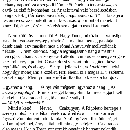
néhány nap múlva a szegedi Dóm előtt énekli a tenorista —, az
egyik az első felvonásban, az Angelottival való beszélgetésben
hangzik föl.
„Bár életemnek árán, megmentem önt!”
— biztatja a
festőművész az elbukott római köztársaság börtönből menekült
konzulát, és az
„árán”
szó első szótagját magas H-ra énekli.
— Nem különös — meditál B. Nagy János, miközben a városligeti
Vajdahunyad-vár egy-egy részletét a mantuai herceg palotája
darabjának, egy másikat meg a római Angyalvár mellvédjének
nézzük —, nem különös, hogy a legmagasabb hang a mantuai
herceg szájában az asszonyokról alkotott cinikus véleménye végére
teszi mintegy a pontot, Cavaradossi viszont mint segíteni kész
republikánus, és ahogyan Scarpia jellemzi :
„voltairiánus”,
tehát
hogy úgy mondjam: a közéleti férfi énekli ki a magas H-t, szólama
csúcshangját. Mennyi mindenről árulkodhatnak ezek a hangok.
Ugyanaz a hang! — és nyilván mégsem ugyanaz a hang!
„Az
asszony ingatag?”
Ennek a végét könnyelmű könnyedséggel kell
énekelni. Cavaradossi segítő akaratát: súllyal.
— Melyik a nehezebb?
— Mind a kettő! — Nevet. — Csakugyan. A Rigoletto hercege a
szerep utolsó harmadában énekli az áriát és a H-t, amikor már
úgyszólván mindent tudunk róla. A könnyűvérű felelőtlenséget
valami új színnel, árnyalattal kell mintegy befejezni. Cavaradossi
első magas H-ja a Tosca zongorakivonatának hatvannyolcadik