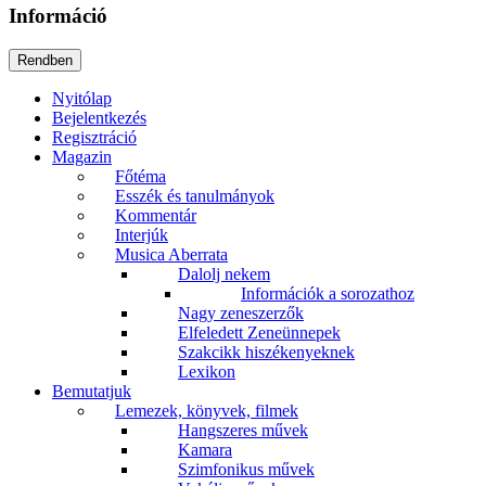
Információ
Nyitólap
Bejelentkezés
Regisztráció
Magazin
Főtéma
Esszék és tanulmányok
Kommentár
Interjúk
Musica Aberrata
Dalolj nekem
Információk a sorozathoz
Nagy zeneszerzők
Elfeledett Zeneünnepek
Szakcikk hiszékenyeknek
Lexikon
Bemutatjuk
Lemezek, könyvek, filmek
Hangszeres művek
Kamara
Szimfonikus művek