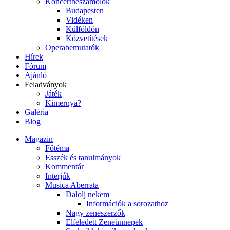
Koncertbeszámolók
Budapesten
Vidéken
Külföldön
Közvetítések
Operabemutatók
Hírek
Fórum
Ajánló
Feladványok
Játék
Kimernya?
Galéria
Blog
Magazin
Főtéma
Esszék és tanulmányok
Kommentár
Interjúk
Musica Aberrata
Dalolj nekem
Információk a sorozathoz
Nagy zeneszerzők
Elfeledett Zeneünnepek