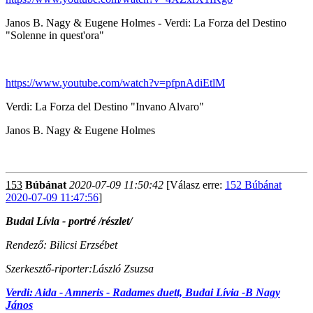
Janos B. Nagy & Eugene Holmes - Verdi: La Forza del Destino
"Solenne in quest'ora"
https://www.youtube.com/watch?v=pfpnAdiEtlM
Verdi: La Forza del Destino "Invano Alvaro"
Janos B. Nagy & Eugene Holmes
153
Búbánat
2020-07-09 11:50:42
[Válasz erre:
152 Búbánat
2020-07-09 11:47:56
]
Budai Lívia - portré /részlet/
Rendező: Bilicsi Erzsébet
Szerkesztő-riporter:László Zsuzsa
Verdi: Aida - Amneris - Radames duett, Budai Lívia -B Nagy
János