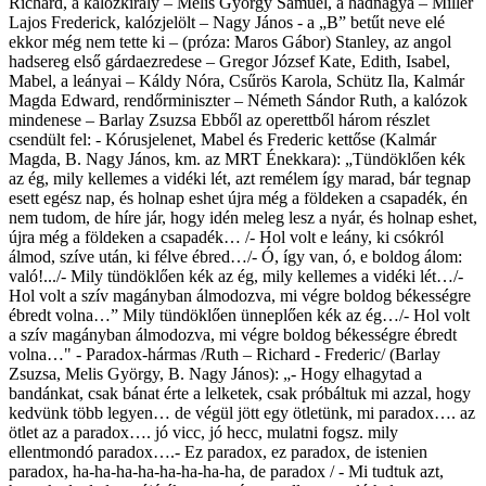
Richard, a kalózkirály – Melis György Samuel, a hadnagya – Miller
Lajos Frederick, kalózjelölt – Nagy János - a „B” betűt neve elé
ekkor még nem tette ki – (próza: Maros Gábor) Stanley, az angol
hadsereg első gárdaezredese – Gregor József Kate, Edith, Isabel,
Mabel, a leányai – Káldy Nóra, Csűrös Karola, Schütz Ila, Kalmár
Magda Edward, rendőrminiszter – Németh Sándor Ruth, a kalózok
mindenese – Barlay Zsuzsa Ebből az operettből három részlet
csendült fel: - Kórusjelenet, Mabel és Frederic kettőse (Kalmár
Magda, B. Nagy János, km. az MRT Énekkara): „Tündöklően kék
az ég, mily kellemes a vidéki lét, azt remélem így marad, bár tegnap
esett egész nap, és holnap eshet újra még a földeken a csapadék, én
nem tudom, de híre jár, hogy idén meleg lesz a nyár, és holnap eshet,
újra még a földeken a csapadék… /- Hol volt e leány, ki csókról
álmod, szíve után, ki félve ébred…/- Ó, így van, ó, e boldog álom:
való!.../- Mily tündöklően kék az ég, mily kellemes a vidéki lét…/-
Hol volt a szív magányban álmodozva, mi végre boldog békességre
ébredt volna…” Mily tündöklően ünneplően kék az ég…/- Hol volt
a szív magányban álmodozva, mi végre boldog békességre ébredt
volna…" - Paradox-hármas /Ruth – Richard - Frederic/ (Barlay
Zsuzsa, Melis György, B. Nagy János): „- Hogy elhagytad a
bandánkat, csak bánat érte a lelketek, csak próbáltuk mi azzal, hogy
kedvünk több legyen… de végül jött egy ötletünk, mi paradox…. az
ötlet az a paradox…. jó vicc, jó hecc, mulatni fogsz. mily
ellentmondó paradox….- Ez paradox, ez paradox, de istenien
paradox, ha-ha-ha-ha-ha-ha-ha-ha, de paradox / - Mi tudtuk azt,