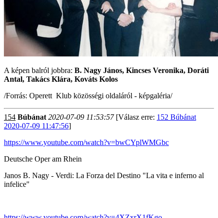
A képen balról jobbra:
B. Nagy János, Kincses Veronika, Doráti
Antal, Takács Klára, Kováts Kolos
/Forrás: Operett Klub közösségi oldaláról - képgaléria/
154
Búbánat
2020-07-09 11:53:57
[Válasz erre:
152 Búbánat
2020-07-09 11:47:56
]
https://www.youtube.com/watch?v=bwCYplWMGbc
Deutsche Oper am Rhein
Janos B. Nagy - Verdi: La Forza del Destino "La vita e inferno al
infelice"
https://www.youtube.com/watch?v=4XZxrX1fKgo