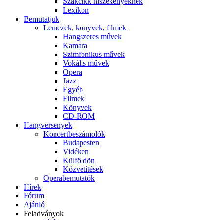
Szakcikk hiszékenyeknek
Lexikon
Bemutatjuk
Lemezek, könyvek, filmek
Hangszeres művek
Kamara
Szimfonikus művek
Vokális művek
Opera
Jazz
Egyéb
Filmek
Könyvek
CD-ROM
Hangversenyek
Koncertbeszámolók
Budapesten
Vidéken
Külföldön
Közvetítések
Operabemutatók
Hírek
Fórum
Ajánló
Feladványok