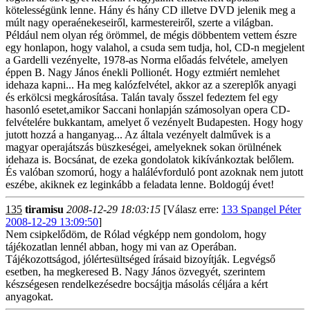
kötelességünk lenne. Hány és hány CD illetve DVD jelenik meg a
múlt nagy operaénekeseiről, karmestereiről, szerte a világban.
Például nem olyan rég örömmel, de mégis döbbentem vettem észre
egy honlapon, hogy valahol, a csuda sem tudja, hol, CD-n megjelent
a Gardelli vezényelte, 1978-as Norma előadás felvétele, amelyen
éppen B. Nagy János énekli Pollionét. Hogy eztmiért nemlehet
idehaza kapni... Ha meg kalózfelvétel, akkor az a szereplők anyagi
és erkölcsi megkárosítása. Talán tavaly ősszel fedeztem fel egy
hasonló esetet,amikor Saccani honlapján számosolyan opera CD-
felvételére bukkantam, amelyet ő vezényelt Budapesten. Hogy hogy
jutott hozzá a hanganyag... Az általa vezényelt dalművek is a
magyar operajátszás büszkeségei, amelyeknek sokan örülnének
idehaza is. Bocsánat, de ezeka gondolatok kikívánkoztak belőlem.
És valóban szomorú, hogy a halálévforduló pont azoknak nem jutott
eszébe, akiknek ez leginkább a feladata lenne. Boldogúj évet!
135
tiramisu
2008-12-29 18:03:15
[Válasz erre:
133 Spangel Péter
2008-12-29 13:09:50
]
Nem csipkelődöm, de Rólad végképp nem gondolom, hogy
tájékozatlan lennél abban, hogy mi van az Operában.
Tájékozottságod, jólértesültséged írásaid bizoyítják. Legvégső
esetben, ha megkeresed B. Nagy János özvegyét, szerintem
készségesen rendelkezésedre bocsájtja másolás céljára a kért
anyagokat.