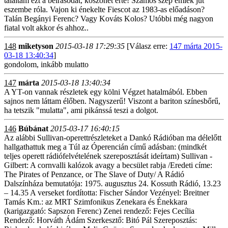
találtam ezt a beírásodat, köszönet érte! Számos szép emlék jut
eszembe róla. Vajon ki énekelte Fiescot az 1983-as előadáson?
Talán Begányi Ferenc? Vagy Kováts Kolos? Utóbbi még nagyon
fiatal volt akkor és ahhoz..
148
miketyson
2015-03-18 17:29:35
[Válasz erre:
147 márta 2015-
03-18 13:40:34
]
gondolom, inkább mulatto
147
márta
2015-03-18 13:40:34
A YT-on vannak részletek egy kölni Végzet hatalmából. Ebben
sajnos nem láttam élőben. Nagyszerű! Viszont a bariton színesbőrű,
ha tetszik "mulatta", ami pikánssá teszi a dolgot.
146
Búbánat
2015-03-17 16:40:15
Az alábbi Sullivan-operettrészleteket a Dankó Rádióban ma délelőtt
hallgathattuk meg a Túl az Óperencián című adásban: (mindkét
teljes operett rádiófelvételének szereposztását ideírtam) Sullivan -
Gilbert: A cornvalli kalózok avagy a becsület rabja /Eredeti címe:
The Pirates of Penzance, or The Slave of Duty/ A Rádió
Dalszínháza bemutatója: 1975. augusztus 24. Kossuth Rádió, 13.23
– 14.35 A verseket fordította: Fischer Sándor Vezényel: Breitner
Tamás Km.: az MRT Szimfonikus Zenekara és Énekkara
(karigazgató: Sapszon Ferenc) Zenei rendező: Fejes Cecília
Rendező: Horváth Ádám Szerkesztő: Bitó Pál Szereposztás: