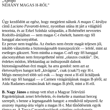
„Apropó
NÉHÁNY MAGAS H-RÓL”
Úgy kezdődött az egész, hogy megjelent nálunk
A magas C királya
című
Luciano Pavarotti-lemez,
nyomban utána itt járt a világhírű
tenorista, és az Erkel Színház színpadán, a Bohémélet nevezetes
Rodolfo-áriájában — nem magas C-t énekelt, hanem egy fél
hanggal alacsonyabbat.
Ez persze nem tragédia. Az énekes nem érezte magát teljesen jól,
inkább választotta a biztonságosabb transzpozíciót — lefelé, mint az
esetleges gikszert. Nem mintha a magas C-nél egy fél hanggal
alacsonyabban nem fenyegethetné némi „olaszos csuklás”. De,
érdekes módon, lélektanilag az indiszponált dalnok
biztonságosabban érzi magát, ha arra gondol: nem azt az
életveszélyes hangot kell „kivágnia”, csak (csak?!) egy H-t.
Mégis mennyivel több szó esik — hogy most a H-tól licitáljunk
lefelé egy fél hanggal — a Carmen virágáriájának magas B-jéről, az
Aida Radames-románcának két magas B-jéről, mint a H-ról.
B. Nagy János
a minap vett részt a Magyar Televízió
Rigolettójának zenei felvételein, és énekelte a mantuai herceg
szerepét, s benne a legmagasabb hangot: a rendkívül népszerű
Az
asszony ingatag-
ária végén a magas H-t. Mai tűnődéseink egyik
tárgya ez. A Tosca Cavaradossijának szintúgy csúcshangja —