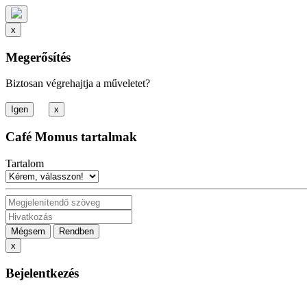
x
Megerősítés
Biztosan végrehajtja a műveletet?
x
Café Momus tartalmak
Tartalom
Mégsem
Rendben
x
Bejelentkezés