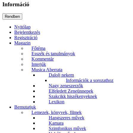
Információ
Nyitólap
Bejelentkezés
Regisztráció
Magazin
Főtéma
Esszék és tanulmányok
Kommentár
Interjúk
Musica Aberrata
Dalolj nekem
Információk a sorozathoz
Nagy zeneszerzők
Elfeledett Zeneünnepek
Szakcikk hiszékenyeknek
Lexikon
Bemutatjuk
Lemezek, könyvek, filmek
Hangszeres művek
Kamara
Szimfonikus művek