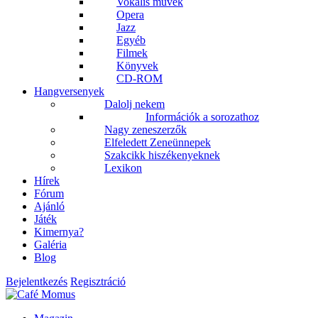
Vokális művek
Opera
Jazz
Egyéb
Filmek
Könyvek
CD-ROM
Hangversenyek
Dalolj nekem
Információk a sorozathoz
Nagy zeneszerzők
Elfeledett Zeneünnepek
Szakcikk hiszékenyeknek
Lexikon
Hírek
Fórum
Ajánló
Játék
Kimernya?
Galéria
Blog
Bejelentkezés
Regisztráció