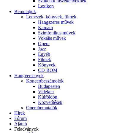
Szakcikk hiszékenyeknek
Lexikon
Bemutatjuk
Lemezek, könyvek, filmek
Hangszeres művek
Kamara
Szimfonikus művek
Vokális művek
Opera
Jazz
Egyéb
Filmek
Könyvek
CD-ROM
Hangversenyek
Koncertbeszámolók
Budapesten
Vidéken
Külföldön
Közvetítések
Operabemutatók
Hírek
Fórum
Ajánló
Feladványok