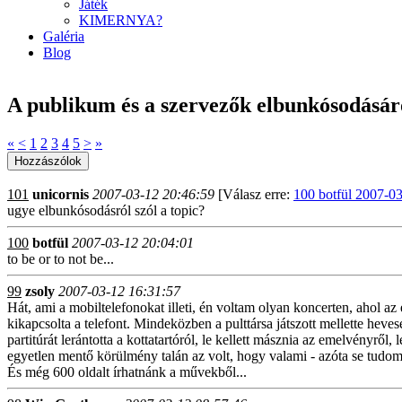
Játék
KIMERNYA?
Galéria
Blog
A publikum és a szervezők elbunkósodásár
«
<
1
2
3
4
5
>
»
101
unicornis
2007-03-12 20:46:59
[Válasz erre:
100 botfül 2007-0
ugye elbunkósodásról szól a topic?
100
botfül
2007-03-12 20:04:01
to be or to not be...
99
zsoly
2007-03-12 16:31:57
Hát, ami a mobiltelefonokat illeti, én voltam olyan koncerten, ahol az
kikapcsolta a telefont. Mindeközben a pulttársa játszott mellette hev
partitúrát lerántotta a kottatartóról, le kellett másznia az emelvényr
egyetlen mentő körülmény talán az volt, hogy valami - azóta se tudom 
És még 600 oldalt írhatnánk a művekből...