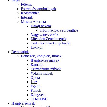
Magazin
Főtéma
Esszék és tanulmányok
Kommentár
Interjúk
Musica Aberrata
Dalolj nekem
Információk a sorozathoz
Nagy zeneszerzők
Elfeledett Zeneünnepek
Szakcikk hiszékenyeknek
Lexikon
Bemutatjuk
Lemezek, könyvek, filmek
Hangszeres művek
Kamara
Szimfonikus művek
Vokális művek
Opera
Jazz
Egyéb
Filmek
Könyvek
CD-ROM
Hangversenyek