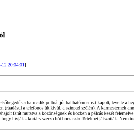
ól
3-12 20:04:01
]
 elsőhegedűs a harmadik pultnál jól hallhatóan sms-t kapott, levette a h
esen (ráadásul a telefonos ült kívül, a színpad szélén). A karmesternek
ől, lehajolt farát mutatva a közönségnek és közben a pálcás kezét feleme
hogy hívják - kortárs szerző hót borzasztó förtelmét játszották. Nem t