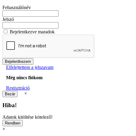
Fehasználónév
Jelszó
Bejelentkezve maradok
Elfelejtettem a jelszavam
Még nincs fiókom
Regisztráció
×
Hiba!
Adatok kitöltése kötelező!
×