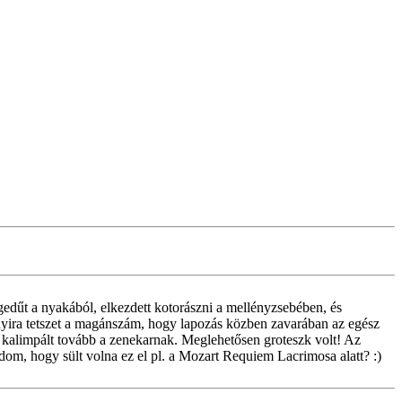
egedűt a nyakából, elkezdett kotorászni a mellényzsebében, és
 annyira tetszet a magánszám, hogy lapozás közben zavarában az egész
lve kalimpált tovább a zenekarnak. Meglehetősen groteszk volt! Az
udom, hogy sült volna ez el pl. a Mozart Requiem Lacrimosa alatt? :)