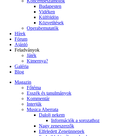
Koncertbeszámolók
Budapesten
Vidéken
Külföldön
Közvetítések
Operabemutatók
Hírek
Fórum
Ajánló
Feladványok
Játék
Kimernya?
Galéria
Blog
Magazin
Főtéma
Esszék és tanulmányok
Kommentár
Interjúk
Musica Aberrata
Dalolj nekem
Információk a sorozathoz
Nagy zeneszerzők
Elfeledett Zeneünnepek