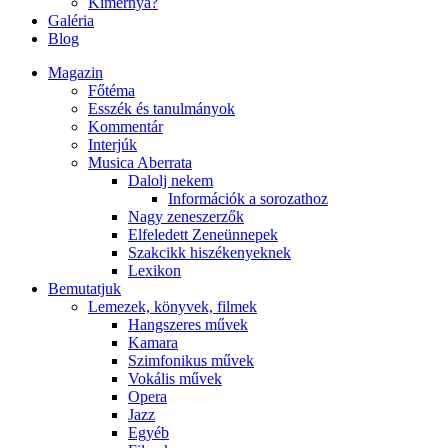
Kimernya?
Galéria
Blog
Magazin
Főtéma
Esszék és tanulmányok
Kommentár
Interjúk
Musica Aberrata
Dalolj nekem
Információk a sorozathoz
Nagy zeneszerzők
Elfeledett Zeneünnepek
Szakcikk hiszékenyeknek
Lexikon
Bemutatjuk
Lemezek, könyvek, filmek
Hangszeres művek
Kamara
Szimfonikus művek
Vokális művek
Opera
Jazz
Egyéb