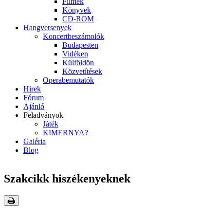
Filmek
Könyvek
CD-ROM
Hangversenyek
Koncertbeszámolók
Budapesten
Vidéken
Külföldön
Közvetítések
Operabemutatók
Hírek
Fórum
Ajánló
Feladványok
Játék
KIMERNYA?
Galéria
Blog
Szakcikk hiszékenyeknek