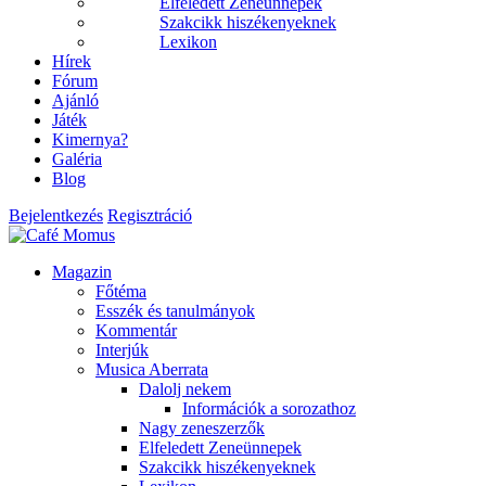
Elfeledett Zeneünnepek
Szakcikk hiszékenyeknek
Lexikon
Hírek
Fórum
Ajánló
Játék
Kimernya?
Galéria
Blog
Bejelentkezés
Regisztráció
Magazin
Főtéma
Esszék és tanulmányok
Kommentár
Interjúk
Musica Aberrata
Dalolj nekem
Információk a sorozathoz
Nagy zeneszerzők
Elfeledett Zeneünnepek
Szakcikk hiszékenyeknek