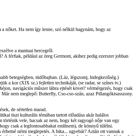
em a nőket. Ha nem így lenne, szó nélkül hagynám, hogy az
eszélve a mantuai hercegről.
l? A férfiak, például az öreg Germont, akihez pedig ezerszer jobban
sabb betegségben, tüdőbajban. (Láz, légszomj, hidegkezűség.)
a kor (XIX sz.) fejletlen technikáját, (se radar, se színes tv.)
héjon, navigációs műszer lábra ejtését követ? vérmérgezés, hogy csak
 Már nem meglepő: Butterfly, Cso-cso-szán, azaz Pillangókisasszony.
sek, de sértetlen marad.
kai tiszt kulturális témában tartott előadása akár halálos
nem történik vele, hacsak az nem, hogy két ragyogó nője van egy
hogy csak a legfontosabbakat említsem), de könnyű túlélni.
is érhetné némi meglepetés. A bika... ugyebár? Aztán ott vannak a