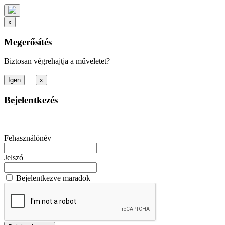
x
Megerősítés
Biztosan végrehajtja a műveletet?
x
Bejelentkezés
Fehasználónév
Jelszó
Bejelentkezve maradok