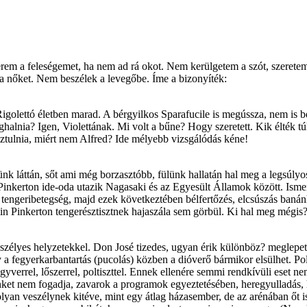
verem a feleségemet, ha nem ad rá okot. Nem kerülgetem a szót, szeret
k a nőket. Nem beszélek a levegőbe. Íme a bizonyíték:
golettó életben marad. A bérgyilkos Sparafucile is megússza, nem is b
halnia? Igen, Violettának. Mi volt a bűne? Hogy szeretett. Kik élték tú
usztulnia, miért nem Alfred? Ide mélyebb vizsgálódás kéne!
k láttán, sőt ami még borzasztóbb, fülünk hallatán hal meg a legsúlyo
kerton ide-oda utazik Nagasaki és az Egyesült Államok között. Ismerjük 
tengeribetegség, majd ezek következtében bélfertőzés, elcsúszás banán
 Pinkerton tengerésztisztnek hajaszála sem görbül. Ki hal meg mégis?
zélyes helyzetekkel. Don José tizedes, ugyan érik különböz? meglepeté
 fegyerkarbantartás (pucolás) közben a dióverő bármikor elsülhet. Politi
gyverrel, lőszerrel, poltiszttel. Ennek ellenére semmi rendkívüli eset 
nket nem fogadja, zavarok a programok egyeztetésében, heregyulladás, 
olyan veszélynek kitéve, mint egy átlag házasember, de az arénában őt 