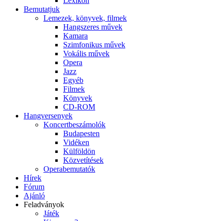
Lexikon
Bemutatjuk
Lemezek, könyvek, filmek
Hangszeres művek
Kamara
Szimfonikus művek
Vokális művek
Opera
Jazz
Egyéb
Filmek
Könyvek
CD-ROM
Hangversenyek
Koncertbeszámolók
Budapesten
Vidéken
Külföldön
Közvetítések
Operabemutatók
Hírek
Fórum
Ajánló
Feladványok
Játék