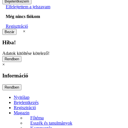
Elfelejtettem a jelszavam
Még nincs fiókom
Regisztráció
×
Hiba!
Adatok kitöltése kötelező!
×
Információ
Nyitólap
Bejelentkezés
Regisztráció
Magazin
Főtéma
Esszék és tanulmányok