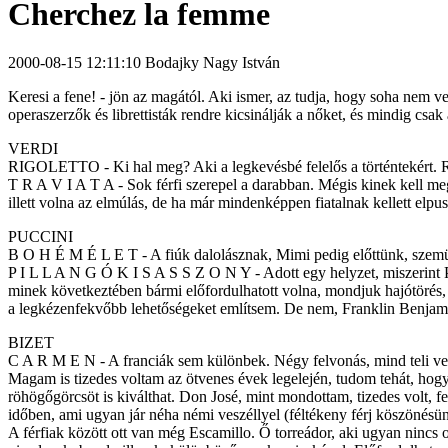
Cherchez la femme
2000-08-15 12:11:10 Bodajky Nagy István
Keresi a fene! - jön az magától. Aki ismer, az tudja, hogy soha nem 
operaszerzők és librettisták rendre kicsinálják a nőket, és mindig csa
VERDI
RIGOLETTO - Ki hal meg? Aki a legkevésbé felelős a történtekért. Ri
T R A V I A T A - Sok férfi szerepel a darabban. Mégis kinek kell meg
illett volna az elmúlás, de ha már mindenképpen fiatalnak kellett elp
PUCCINI
B O H É M É L E T - A fiúk dalolásznak, Mimi pedig előttünk, szemün
P I L L A N G Ó K I S A S S Z O N Y - Adott egy helyzet, miszerint Pin
minek következtében bármi előfordulhatott volna, mondjuk hajótörés, 
a legkézenfekvőbb lehetőségeket említsem. De nem, Franklin Benjamin
BIZET
C A R M E N - A franciák sem különbek. Négy felvonás, mind teli ves
Magam is tizedes voltam az ötvenes évek legelején, tudom tehát, hogy a
röhögőgörcsöt is kiválthat. Don José, mint mondottam, tizedes volt, fe
időben, ami ugyan jár néha némi veszéllyel (féltékeny férj köszönésü
A férfiak között ott van még Escamillo. Ő torreádor, aki ugyan nincs 