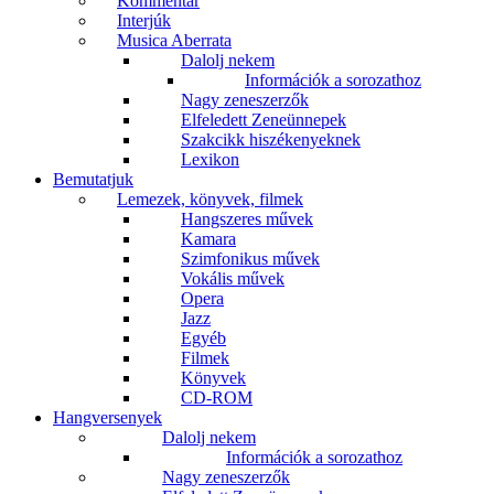
Kommentár
Interjúk
Musica Aberrata
Dalolj nekem
Információk a sorozathoz
Nagy zeneszerzők
Elfeledett Zeneünnepek
Szakcikk hiszékenyeknek
Lexikon
Bemutatjuk
Lemezek, könyvek, filmek
Hangszeres művek
Kamara
Szimfonikus művek
Vokális művek
Opera
Jazz
Egyéb
Filmek
Könyvek
CD-ROM
Hangversenyek
Dalolj nekem
Információk a sorozathoz
Nagy zeneszerzők