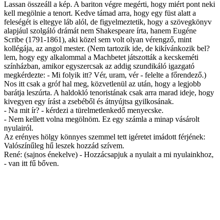
Lassan összeáll a kép. A bariton végre megérti, hogy miért pont neki
kell megölnie a tenort. Kedve támad arra, hogy egy füst alatt a
feleségét is eltegye láb alól, de figyelmeztetik, hogy a szövegkönyv
alapjául szolgáló drámát nem Shakespeare írta, hanem Eugéne
Scribe (1791-1861), aki közel sem volt olyan vérengző, mint
kollégája, az angol mester. (Nem tartozik ide, de kikívánkozik bel?
lem, hogy egy alkalommal a Machbetet játszották a kecskeméti
színházban, amikor egyszercsak az addig szundikáló igazgató
megkérdezte: - Mi folyik itt? Vér, uram, vér - felelte a főrendező.)
Nos itt csak a gróf hal meg, közvetlenül az után, hogy a legjobb
barátja leszúrta. A haldokló tenoristának csak arra marad ideje, hogy
kivegyen egy írást a zsebéből és átnyújtsa gyilkosának.
- Na mit ír? - kérdezi a türelmetlenkedő menyecske.
- Nem kellett volna megölnöm. Ez egy számla a minap vásárolt
nyulairól.
Az erényes hölgy könnyes szemmel tett igéretet imádott férjének:
Valószínűleg hű leszek hozzád szívem.
René: (sajnos énekelve) - Hozzácsapjuk a nyulait a mi nyulainkhoz,
- van itt fű bőven.