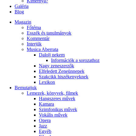
Kimernya?
Galéria
Blog
Magazin
Főtéma
Esszék és tanulmányok
Kommentár
Interjúk
Musica Aberrata
Dalolj nekem
Információk a sorozathoz
Nagy zeneszerzők
Elfeledett Zeneünnepek
Szakcikk hiszékenyeknek
Lexikon
Bemutatjuk
Lemezek, könyvek, filmek
Hangszeres művek
Kamara
Szimfonikus művek
Vokális művek
Opera
Jazz
Egyéb