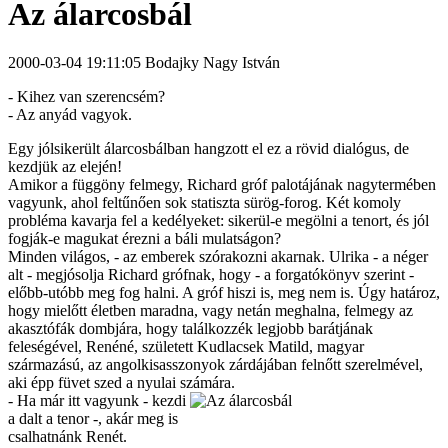
Az álarcosbál
2000-03-04 19:11:05 Bodajky Nagy István
- Kihez van szerencsém?
- Az anyád vagyok.
Egy jólsikerült álarcosbálban hangzott el ez a rövid dialógus, de
kezdjük az elején!
Amikor a függöny felmegy, Richard gróf palotájának nagytermében
vagyunk, ahol feltűnően sok statiszta sürög-forog. Két komoly
probléma kavarja fel a kedélyeket: sikerül-e megölni a tenort, és jól
fogják-e magukat érezni a báli mulatságon?
Minden világos, - az emberek szórakozni akarnak. Ulrika - a néger
alt - megjósolja Richard grófnak, hogy - a forgatókönyv szerint -
előbb-utóbb meg fog halni. A gróf hiszi is, meg nem is. Úgy határoz,
hogy mielőtt életben maradna, vagy netán meghalna, felmegy az
akasztófák dombjára, hogy találkozzék legjobb barátjának
feleségével, Renéné, született Kudlacsek Matild, magyar
származású, az angolkisasszonyok zárdájában felnőtt szerelmével,
aki épp füvet szed a nyulai számára.
- Ha már itt vagyunk - kezdi
a dalt a tenor -, akár meg is
csalhatnánk Renét.