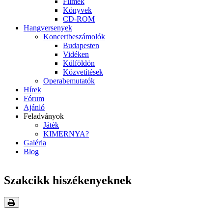
Filmek
Könyvek
CD-ROM
Hangversenyek
Koncertbeszámolók
Budapesten
Vidéken
Külföldön
Közvetítések
Operabemutatók
Hírek
Fórum
Ajánló
Feladványok
Játék
KIMERNYA?
Galéria
Blog
Szakcikk hiszékenyeknek