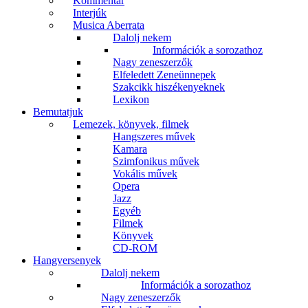
Kommentár
Interjúk
Musica Aberrata
Dalolj nekem
Információk a sorozathoz
Nagy zeneszerzők
Elfeledett Zeneünnepek
Szakcikk hiszékenyeknek
Lexikon
Bemutatjuk
Lemezek, könyvek, filmek
Hangszeres művek
Kamara
Szimfonikus művek
Vokális művek
Opera
Jazz
Egyéb
Filmek
Könyvek
CD-ROM
Hangversenyek
Dalolj nekem
Információk a sorozathoz
Nagy zeneszerzők