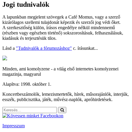
Jogi tudnivalók
A lapunkban megjelent szövegek a Café Momus, vagy a szerző
kizárólagos szellemi tulajdonát képezik és szerzői jog védi őket.
A szerkesztőség külön, írásos engedélye nélkül mindennemű
(részben vagy egészben történő) sokszorosításuk, felhasználásuk,
kiadásuk és terjesztésük tilos.
Lásd a
"Tudnivalók a fórumozáshoz"
c. írásunkat...
Minden, ami komolyzene - a világ első internetes komolyzenei
magazinja, magyarul
Alapítva: 1998. október 1.
Koncertbeszámolók, lemezismertetők, hírek, műsorajánlók, interjúk,
esszék, publicisztika, játék, művész-naplók, apróhirdetések.
Impresszum