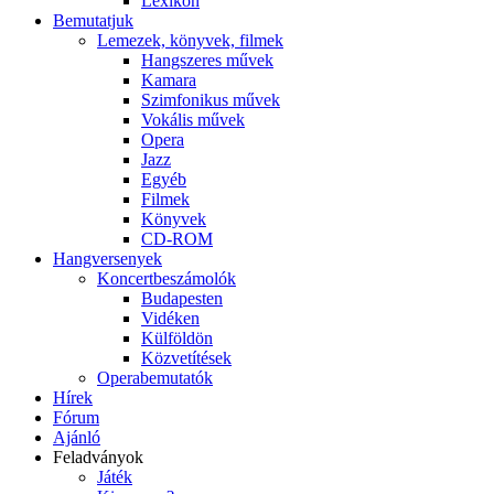
Lexikon
Bemutatjuk
Lemezek, könyvek, filmek
Hangszeres művek
Kamara
Szimfonikus művek
Vokális művek
Opera
Jazz
Egyéb
Filmek
Könyvek
CD-ROM
Hangversenyek
Koncertbeszámolók
Budapesten
Vidéken
Külföldön
Közvetítések
Operabemutatók
Hírek
Fórum
Ajánló
Feladványok
Játék