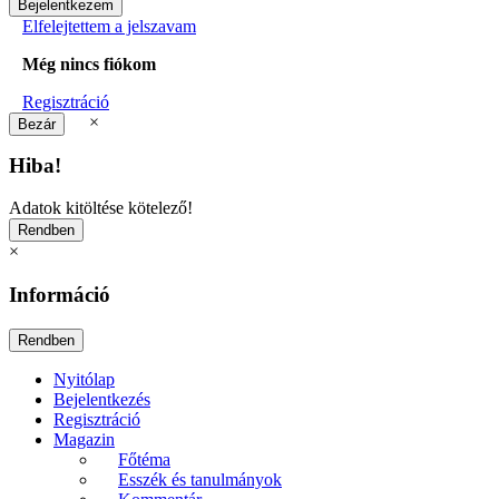
Elfelejtettem a jelszavam
Még nincs fiókom
Regisztráció
×
Hiba!
Adatok kitöltése kötelező!
×
Információ
Nyitólap
Bejelentkezés
Regisztráció
Magazin
Főtéma
Esszék és tanulmányok