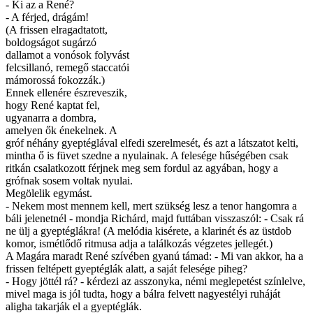
- Ki az a René?
- A férjed, drágám!
(A frissen elragadtatott,
boldogságot sugárzó
dallamot a vonósok folyvást
felcsillanó, remegő staccatói
mámorossá fokozzák.)
Ennek ellenére észreveszik,
hogy René kaptat fel,
ugyanarra a dombra,
amelyen ők énekelnek. A
gróf néhány gyeptéglával elfedi szerelmesét, és azt a látszatot kelti,
mintha ő is füvet szedne a nyulainak. A felesége hűségében csak
ritkán csalatkozott férjnek meg sem fordul az agyában, hogy a
grófnak sosem voltak nyulai.
Megölelik egymást.
- Nekem most mennem kell, mert szükség lesz a tenor hangomra a
báli jelenetnél - mondja Richárd, majd futtában visszaszól: - Csak rá
ne ülj a gyeptéglákra! (A melódia kisérete, a klarinét és az üstdob
komor, ismétlődő ritmusa adja a találkozás végzetes jellegét.)
A Magára maradt René szívében gyanú támad: - Mi van akkor, ha a
frissen feltépett gyeptéglák alatt, a saját felesége piheg?
- Hogy jöttél rá? - kérdezi az asszonyka, némi meglepetést színlelve,
mivel maga is jól tudta, hogy a bálra felvett nagyestélyi ruháját
aligha takarják el a gyeptéglák.