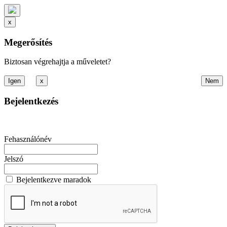
x
Megerősítés
Biztosan végrehajtja a műveletet?
x
Bejelentkezés
Fehasználónév
Jelszó
Bejelentkezve maradok