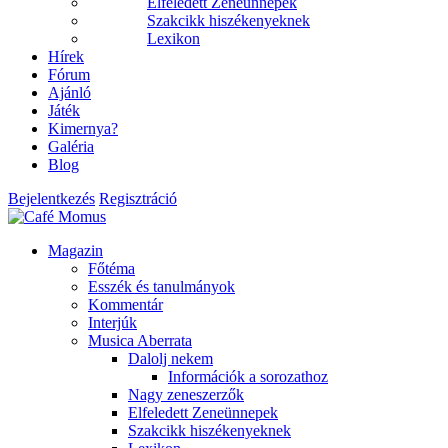
Elfeledett Zeneünnepek
Szakcikk hiszékenyeknek
Lexikon
Hírek
Fórum
Ajánló
Játék
Kimernya?
Galéria
Blog
Bejelentkezés
Regisztráció
Magazin
Főtéma
Esszék és tanulmányok
Kommentár
Interjúk
Musica Aberrata
Dalolj nekem
Információk a sorozathoz
Nagy zeneszerzők
Elfeledett Zeneünnepek
Szakcikk hiszékenyeknek