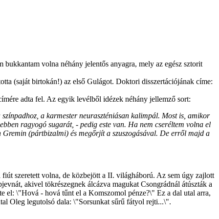
nem bukkantam volna néhány jelentős anyagra, mely az egész sztorit
ta (saját birtokán!) az első Gulágot. Doktori disszertációjának címe:
ímére adta fel. Az egyik levélből idézek néhány jellemző sort:
 színpadhoz, a karmester neuraszténiásan kalimpál. Most is, amikor
yesebben ragyogó sugarát, - pedig este van. Ha nem cseréltem volna el
n Gremin (pártbizalmi) és megőrjít a szuszogásával. De erről majd a
fiút szeretett volna, de közbejött a II. világháború. Az sem úgy zajlott
pjevnát, akivel tökrészegnek álcázva magukat Csongrádnál átúszták a
te el: \"Hová - hová tűnt el a Komszomol pénze?\" Ez a dal utal arra,
Oleg legutolsó dala: \"Sorsunkat sűrű fátyol rejti...\".