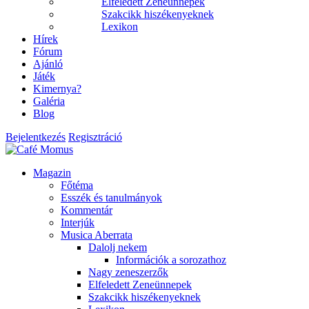
Elfeledett Zeneünnepek
Szakcikk hiszékenyeknek
Lexikon
Hírek
Fórum
Ajánló
Játék
Kimernya?
Galéria
Blog
Bejelentkezés
Regisztráció
Magazin
Főtéma
Esszék és tanulmányok
Kommentár
Interjúk
Musica Aberrata
Dalolj nekem
Információk a sorozathoz
Nagy zeneszerzők
Elfeledett Zeneünnepek
Szakcikk hiszékenyeknek