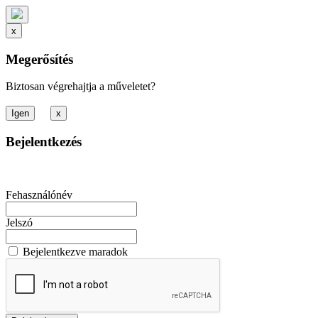
x
Megerősítés
Biztosan végrehajtja a műveletet?
x
Bejelentkezés
Fehasználónév
Jelszó
Bejelentkezve maradok