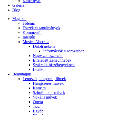
Kimernya?
Galéria
Blog
Magazin
Főtéma
Esszék és tanulmányok
Kommentár
Interjúk
Musica Aberrata
Dalolj nekem
Információk a sorozathoz
Nagy zeneszerzők
Elfeledett Zeneünnepek
Szakcikk hiszékenyeknek
Lexikon
Bemutatjuk
Lemezek, könyvek, filmek
Hangszeres művek
Kamara
Szimfonikus művek
Vokális művek
Opera
Jazz
Egyéb