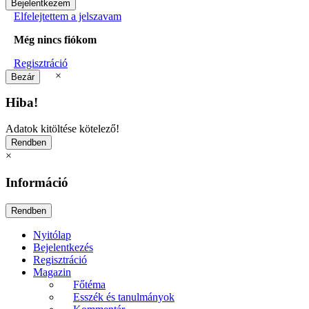
Elfelejtettem a jelszavam
Még nincs fiókom
Regisztráció
×
Hiba!
Adatok kitöltése kötelező!
×
Információ
Nyitólap
Bejelentkezés
Regisztráció
Magazin
Főtéma
Esszék és tanulmányok