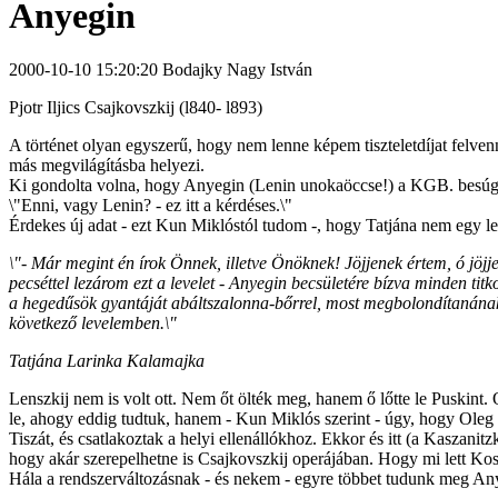
Anyegin
2000-10-10 15:20:20 Bodajky Nagy István
Pjotr Iljics Csajkovszkij (l840- l893)
A történet olyan egyszerű, hogy nem lenne képem tiszteletdíjat felven
más megvilágításba helyezi.
Ki gondolta volna, hogy Anyegin (Lenin unokaöccse!) a KGB. besúgója v
\"Enni, vagy Lenin? - ez itt a kérdéses.\"
Érdekes új adat - ezt Kun Miklóstól tudom -, hogy Tatjána nem egy lev
\"- Már megint én írok Önnek, illetve Önöknek! Jöjjenek értem, ó jö
pecséttel lezárom ezt a levelet - Anyegin becsületére bízva minden ti
a hegedűsök gyantáját abáltszalonna-bőrrel, most megbolondítanának 
következő levelemben.\"
Tatjána Larinka Kalamajka
Lenszkij nem is volt ott. Nem őt ölték meg, hanem ő lőtte le Puskint. O
le, ahogy eddig tudtuk, hanem - Kun Miklós szerint - úgy, hogy Oleg
Tiszát, és csatlakoztak a helyi ellenállókhoz. Ekkor és itt (a Kaszani
hogy akár szerepelhetne is Csajkovszkij operájában. Hogy mi lett Kosev
Hála a rendszerváltozásnak - és nekem - egyre többet tudunk meg Anye