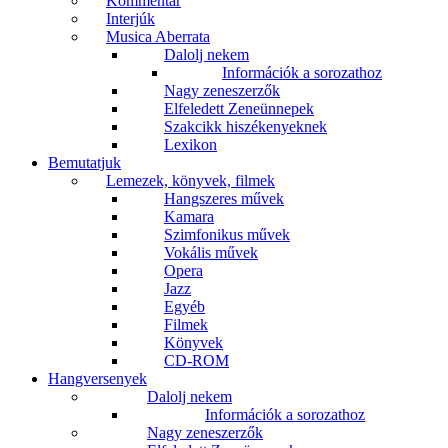
Kommentár
Interjúk
Musica Aberrata
Dalolj nekem
Információk a sorozathoz
Nagy zeneszerzők
Elfeledett Zeneünnepek
Szakcikk hiszékenyeknek
Lexikon
Bemutatjuk
Lemezek, könyvek, filmek
Hangszeres művek
Kamara
Szimfonikus művek
Vokális művek
Opera
Jazz
Egyéb
Filmek
Könyvek
CD-ROM
Hangversenyek
Dalolj nekem
Információk a sorozathoz
Nagy zeneszerzők