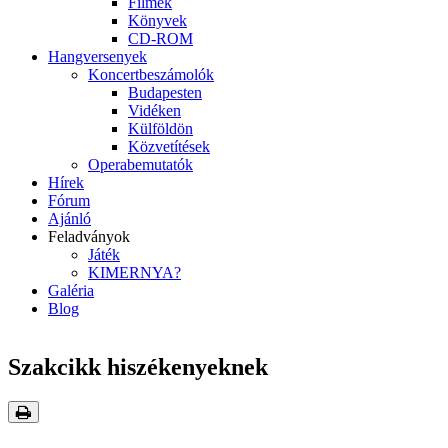
Filmek
Könyvek
CD-ROM
Hangversenyek
Koncertbeszámolók
Budapesten
Vidéken
Külföldön
Közvetítések
Operabemutatók
Hírek
Fórum
Ajánló
Feladványok
Játék
KIMERNYA?
Galéria
Blog
Szakcikk hiszékenyeknek