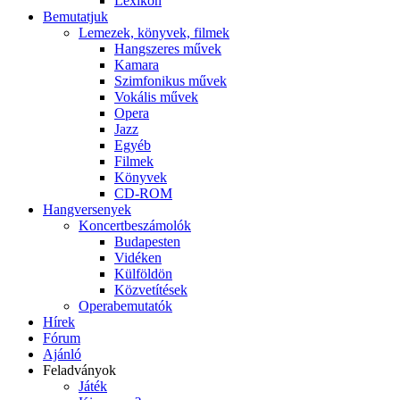
Lexikon
Bemutatjuk
Lemezek, könyvek, filmek
Hangszeres művek
Kamara
Szimfonikus művek
Vokális művek
Opera
Jazz
Egyéb
Filmek
Könyvek
CD-ROM
Hangversenyek
Koncertbeszámolók
Budapesten
Vidéken
Külföldön
Közvetítések
Operabemutatók
Hírek
Fórum
Ajánló
Feladványok
Játék