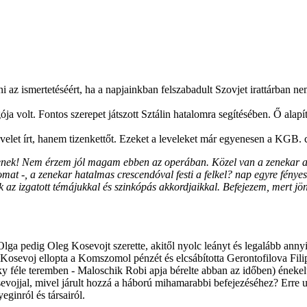
ni az ismertetéséért, ha a napjainkban felszabadult Szovjet irattárban 
olt. Fontos szerepet játszott Sztálin hatalomra segítésében. Ő alapítot
elet írt, hanem tizenkettőt. Ezeket a leveleket már egyenesen a KGB. c
jjenek! Nem érzem jól magam ebben az operában. Közel van a zenekar a
tkomat -, a zenekar hatalmas crescendóval festi a felkel? nap egyre fén
az izgatott témájukkal és szinkópás akkordjaikkal. Befejezem, mert jö
lga pedig Oleg Kosevojt szerette, akitől nyolc leányt és legalább annyi 
 Kosevoj ellopta a Komszomol pénzét és elcsábította Gerontofilova Fili
tzky féle teremben - Maloschik Robi apja bérelte abban az időben) énekel
ojjal, mivel járult hozzá a háború mihamarabbi befejezéséhez? Erre utal 
ginról és társairól.