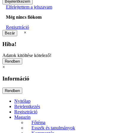
Elfelejtettem a jelszavam
Még nincs fiókom
Regisztráció
×
Hiba!
Adatok kitöltése kötelező!
×
Információ
Nyitólap
Bejelentkezés
Regisztráció
Magazin
Főtéma
Esszék és tanulmányok