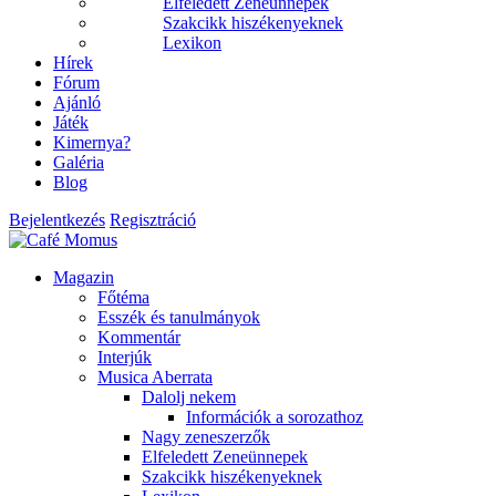
Elfeledett Zeneünnepek
Szakcikk hiszékenyeknek
Lexikon
Hírek
Fórum
Ajánló
Játék
Kimernya?
Galéria
Blog
Bejelentkezés
Regisztráció
Magazin
Főtéma
Esszék és tanulmányok
Kommentár
Interjúk
Musica Aberrata
Dalolj nekem
Információk a sorozathoz
Nagy zeneszerzők
Elfeledett Zeneünnepek
Szakcikk hiszékenyeknek