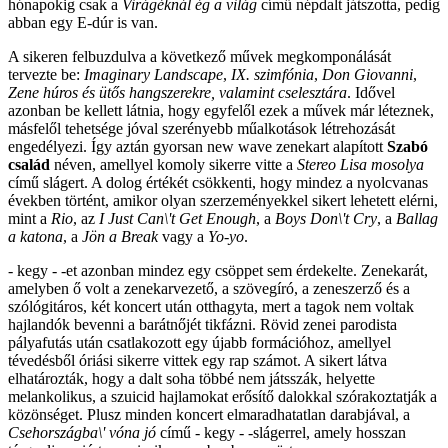
hónapokig csak a
Virágéknál ég a világ
című népdalt játszotta, pedig
abban egy E-dúr is van.
A sikeren felbuzdulva a következő művek megkomponálását
tervezte be:
Imaginary Landscape
,
IX. szimfónia
,
Don Giovanni
,
Zene húros és ütős hangszerekre, valamint cselesztára
. Idővel
azonban be kellett látnia, hogy egyfelől ezek a művek már léteznek,
másfelől tehetsége jóval szerényebb műalkotások létrehozását
engedélyezi. Így aztán gyorsan new wave zenekart alapított
Szabó
család
néven, amellyel komoly sikerre vitte a
Stereo Lisa mosolya
című slágert. A dolog értékét csökkenti, hogy mindez a nyolcvanas
években történt, amikor olyan szerzeményekkel sikert lehetett elérni,
mint a
Rio
, az
I Just Can\'t Get Enough
, a
Boys Don\'t Cry
, a
Ballag
a katona
, a
Jön a Break
vagy a
Yo-yo
.
- kegy - -et azonban mindez egy csöppet sem érdekelte. Zenekarát,
amelyben ő volt a zenekarvezető, a szövegíró, a zeneszerző és a
szólógitáros, két koncert után otthagyta, mert a tagok nem voltak
hajlandók bevenni a barátnőjét tikfázni. Rövid zenei parodista
pályafutás után csatlakozott egy újabb formációhoz, amellyel
tévedésből óriási sikerre vittek egy rap számot. A sikert látva
elhatározták, hogy a dalt soha többé nem játsszák, helyette
melankolikus, a szuicid hajlamokat erősítő dalokkal szórakoztatják a
közönséget. Plusz minden koncert elmaradhatatlan darabjával, a
Csehországba\' vóna jó
című - kegy - -slágerrel, amely hosszan