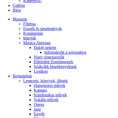
Kimernya?
Galéria
Blog
Magazin
Főtéma
Esszék és tanulmányok
Kommentár
Interjúk
Musica Aberrata
Dalolj nekem
Információk a sorozathoz
Nagy zeneszerzők
Elfeledett Zeneünnepek
Szakcikk hiszékenyeknek
Lexikon
Bemutatjuk
Lemezek, könyvek, filmek
Hangszeres művek
Kamara
Szimfonikus művek
Vokális művek
Opera
Jazz
Egyéb