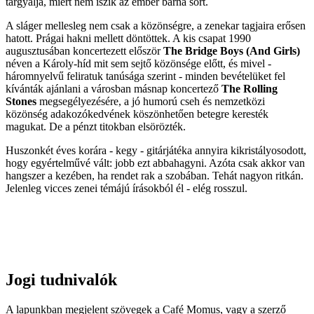
tárgyalja, miért nem iszik az ember barna sört.
A sláger mellesleg nem csak a közönségre, a zenekar tagjaira erősen
hatott. Prágai hakni mellett döntöttek. A kis csapat 1990
augusztusában koncertezett először
The Bridge Boys (And Girls)
néven a Károly-híd mit sem sejtő közönsége előtt, és mivel -
háromnyelvű feliratuk tanúsága szerint - minden bevételüket fel
kívánták ajánlani a városban másnap koncertező
The Rolling
Stones
megsegélyezésére, a jó humorú cseh és nemzetközi
közönség adakozókedvének köszönhetően betegre keresték
magukat. De a pénzt titokban elsörözték.
Huszonkét éves korára - kegy - gitárjátéka annyira kikristályosodott,
hogy egyértelművé vált: jobb ezt abbahagyni. Azóta csak akkor van
hangszer a kezében, ha rendet rak a szobában. Tehát nagyon ritkán.
Jelenleg vicces zenei témájú írásokból él - elég rosszul.
Jogi tudnivalók
A lapunkban megjelent szövegek a Café Momus, vagy a szerző