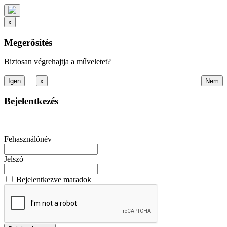
x
Megerősítés
Biztosan végrehajtja a műveletet?
x
Bejelentkezés
Fehasználónév
Jelszó
Bejelentkezve maradok