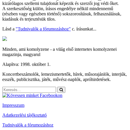
kizárólagos szellemi tulajdonát képezik és szerzői jog védi őket.
A szerkesztőség külön, írásos engedélye nélkül mindennemű
(részben vagy egészben történő) sokszorosításuk, felhasználásuk,
kiadásuk és terjesztésük tilos.
Lásd a
"Tudnivalók a fórumozáshoz"
c. írásunkat...
Minden, ami komolyzene - a világ első internetes komolyzenei
magazinja, magyarul
Alapítva: 1998. október 1.
Koncertbeszámolók, lemezismertetők, hírek, műsorajánlók, interjúk,
esszék, publicisztika, játék, művész-naplók, apróhirdetések.
Impresszum
Adatkezelési tájékoztató
Tudnivalók a fórumozáshoz