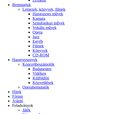
Lexikon
Bemutatjuk
Lemezek, könyvek, filmek
Hangszeres művek
Kamara
Szimfonikus művek
Vokális művek
Opera
Jazz
Egyéb
Filmek
Könyvek
CD-ROM
Hangversenyek
Koncertbeszámolók
Budapesten
Vidéken
Külföldön
Közvetítések
Operabemutatók
Hírek
Fórum
Ajánló
Feladványok
Játék