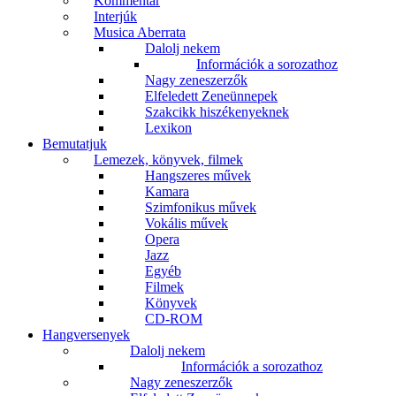
Kommentár
Interjúk
Musica Aberrata
Dalolj nekem
Információk a sorozathoz
Nagy zeneszerzők
Elfeledett Zeneünnepek
Szakcikk hiszékenyeknek
Lexikon
Bemutatjuk
Lemezek, könyvek, filmek
Hangszeres művek
Kamara
Szimfonikus művek
Vokális művek
Opera
Jazz
Egyéb
Filmek
Könyvek
CD-ROM
Hangversenyek
Dalolj nekem
Információk a sorozathoz
Nagy zeneszerzők