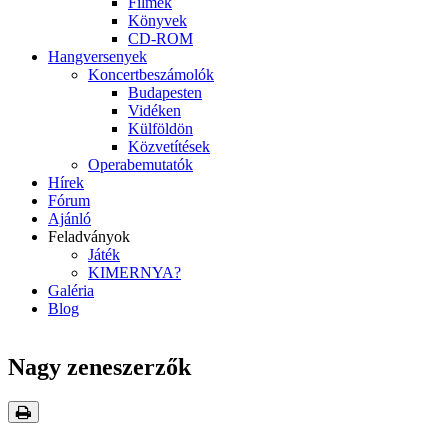
Filmek
Könyvek
CD-ROM
Hangversenyek
Koncertbeszámolók
Budapesten
Vidéken
Külföldön
Közvetítések
Operabemutatók
Hírek
Fórum
Ajánló
Feladványok
Játék
KIMERNYA?
Galéria
Blog
Nagy zeneszerzők