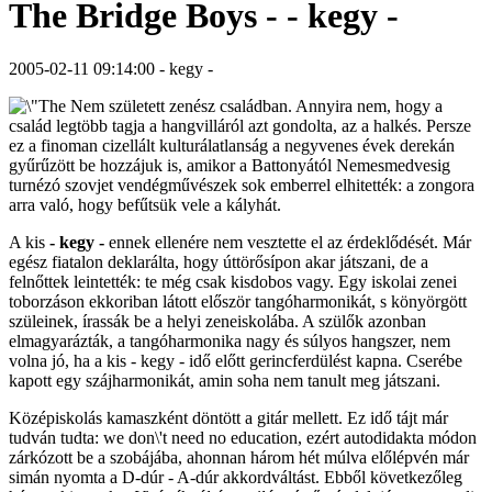
The Bridge Boys - - kegy -
2005-02-11 09:14:00 - kegy -
Nem született zenész családban. Annyira nem, hogy a
család legtöbb tagja a hangvilláról azt gondolta, az a halkés. Persze
ez a finoman cizellált kulturálatlanság a negyvenes évek derekán
gyűrűzött be hozzájuk is, amikor a Battonyától Nemesmedvesig
turnézó szovjet vendégművészek sok emberrel elhitették: a zongora
arra való, hogy befűtsük vele a kályhát.
A kis
- kegy -
ennek ellenére nem vesztette el az érdeklődését. Már
egész fiatalon deklarálta, hogy úttörősípon akar játszani, de a
felnőttek leintették: te még csak kisdobos vagy. Egy iskolai zenei
toborzáson ekkoriban látott először tangóharmonikát, s könyörgött
szüleinek, írassák be a helyi zeneiskolába. A szülők azonban
elmagyarázták, a tangóharmonika nagy és súlyos hangszer, nem
volna jó, ha a kis - kegy - idő előtt gerincferdülést kapna. Cserébe
kapott egy szájharmonikát, amin soha nem tanult meg játszani.
Középiskolás kamaszként döntött a gitár mellett. Ez idő tájt már
tudván tudta: we don\'t need no education, ezért autodidakta módon
zárkózott be a szobájába, ahonnan három hét múlva előlépvén már
simán nyomta a D-dúr - A-dúr akkordváltást. Ebből következőleg