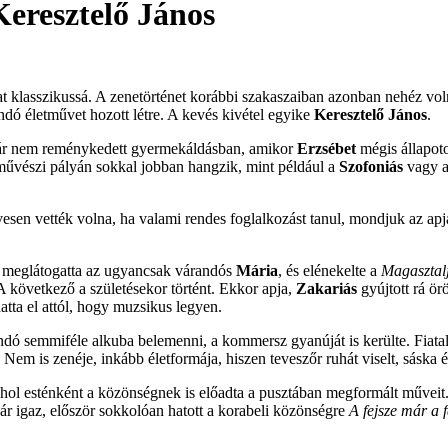
eresztelő János
klasszikussá. A zenetörténet korábbi szakaszaiban azonban nehéz volna
ndó életművet hozott létre. A kevés kivétel egyike
Keresztelő János
.
 már nem reménykedett gyermekáldásban, amikor
Erzsébet
mégis állapotos
a művészi pályán sokkal jobban hangzik, mint például a
Szofoniás
vagy 
sen vették volna, ha valami rendes foglalkozást tanul, mondjuk az apja 
t meglátogatta az ugyancsak várandós
Mária
, és elénekelte a
Magasztalj
 A következő a születésekor történt. Ekkor apja,
Zakariás
gyújtott rá ö
atta el attól, hogy muzsikus legyen.
ó semmiféle alkuba belemenni, a kommersz gyanúját is kerülte. Fiatalo
m is zenéje, inkább életformája, hiszen teveszőr ruhát viselt, sáska é
hol esténként a közönségnek is előadta a pusztában megformált műveit. A 
Bár igaz, először sokkolóan hatott a korabeli közönségre
A fejsze már a 