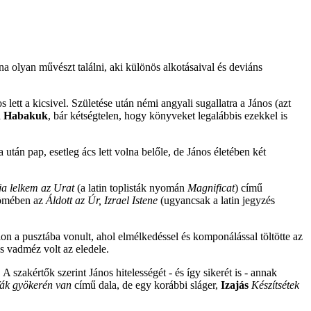
 olyan művészt találni, aki különös alkotásaival és deviáns
 lett a kicsivel. Születése után némi angyali sugallatra a János (azt
a
Habakuk
, bár kétségtelen, hogy könyveket legalábbis ezekkel is
után pap, esetleg ács lett volna belőle, de János életében két
a lelkem az Urat
(a latin toplisták nyomán
Magnificat
) című
römében az
Áldott az Úr, Izrael Istene
(ugyancsak a latin jegyzés
n a pusztába vonult, ahol elmélkedéssel és komponálással töltötte az
s vadméz volt az eledele.
szakértők szerint János hitelességét - és így sikerét is - annak
fák gyökerén van
című dala, de egy korábbi sláger,
Izajás
Készítsétek