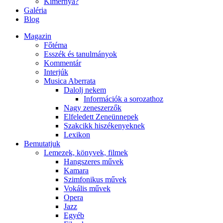
Kimernya?
Galéria
Blog
Magazin
Főtéma
Esszék és tanulmányok
Kommentár
Interjúk
Musica Aberrata
Dalolj nekem
Információk a sorozathoz
Nagy zeneszerzők
Elfeledett Zeneünnepek
Szakcikk hiszékenyeknek
Lexikon
Bemutatjuk
Lemezek, könyvek, filmek
Hangszeres művek
Kamara
Szimfonikus művek
Vokális művek
Opera
Jazz
Egyéb