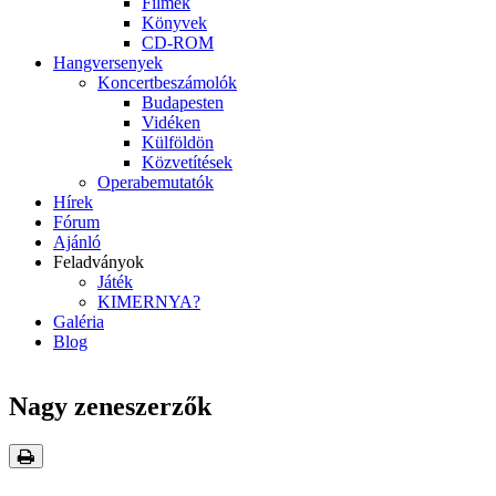
Filmek
Könyvek
CD-ROM
Hangversenyek
Koncertbeszámolók
Budapesten
Vidéken
Külföldön
Közvetítések
Operabemutatók
Hírek
Fórum
Ajánló
Feladványok
Játék
KIMERNYA?
Galéria
Blog
Nagy zeneszerzők