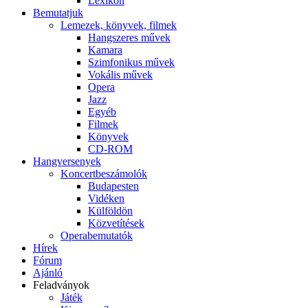
Lexikon
Bemutatjuk
Lemezek, könyvek, filmek
Hangszeres művek
Kamara
Szimfonikus művek
Vokális művek
Opera
Jazz
Egyéb
Filmek
Könyvek
CD-ROM
Hangversenyek
Koncertbeszámolók
Budapesten
Vidéken
Külföldön
Közvetítések
Operabemutatók
Hírek
Fórum
Ajánló
Feladványok
Játék