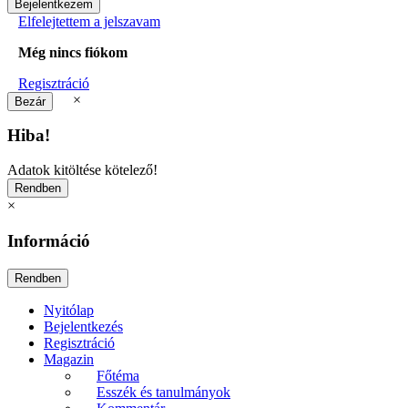
Elfelejtettem a jelszavam
Még nincs fiókom
Regisztráció
×
Hiba!
Adatok kitöltése kötelező!
×
Információ
Nyitólap
Bejelentkezés
Regisztráció
Magazin
Főtéma
Esszék és tanulmányok