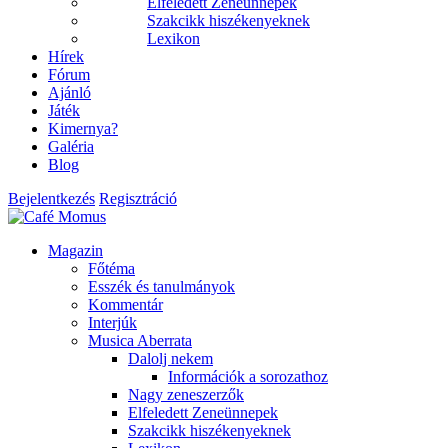
Elfeledett Zeneünnepek
Szakcikk hiszékenyeknek
Lexikon
Hírek
Fórum
Ajánló
Játék
Kimernya?
Galéria
Blog
Bejelentkezés
Regisztráció
Magazin
Főtéma
Esszék és tanulmányok
Kommentár
Interjúk
Musica Aberrata
Dalolj nekem
Információk a sorozathoz
Nagy zeneszerzők
Elfeledett Zeneünnepek
Szakcikk hiszékenyeknek