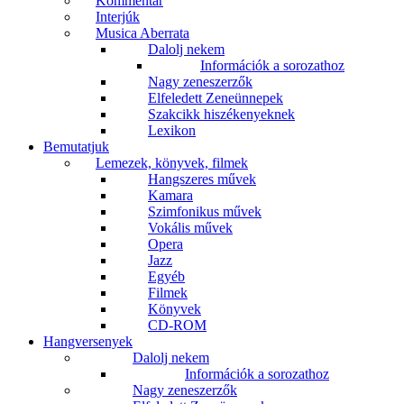
Kommentár
Interjúk
Musica Aberrata
Dalolj nekem
Információk a sorozathoz
Nagy zeneszerzők
Elfeledett Zeneünnepek
Szakcikk hiszékenyeknek
Lexikon
Bemutatjuk
Lemezek, könyvek, filmek
Hangszeres művek
Kamara
Szimfonikus művek
Vokális művek
Opera
Jazz
Egyéb
Filmek
Könyvek
CD-ROM
Hangversenyek
Dalolj nekem
Információk a sorozathoz
Nagy zeneszerzők