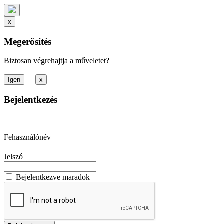
x
Megerősítés
Biztosan végrehajtja a műveletet?
x
Bejelentkezés
Fehasználónév
Jelszó
Bejelentkezve maradok