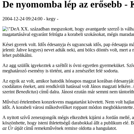
De nyomomba lép az erősebb - K
2004-12-24 09:24:00 - kegy -
A XX. században megszokott, hogy avantgarde szerző is válhat 
magatartásával egyaránt felrúgta a korabeli szokásokat, mégis marada
Kései gyerek volt. Idős édesanyja és ugyancsak idős, pap édesapja
jelenti: Jahve kegyes) nevet adták neki, ami bölcs döntés volt, mert 
lehet publikálni.
Az agg szülők igyekeztek a széltől is óvni egyetlen gyermeküket. Szíve
meghatározó esemény is történt, ami a zenészélet felé sodorta.
Az egyik az volt, amikor hatodik hónapos magzat korában édesanyjá
csodálatos éneket, ami rendkívüli hatással volt János magzati lelkére.
szerint
Benedictus
) című dalra. Jánost ezután már semmi nem tántoríth
Művészi értelemben konzekvens magatartást követett. Nem volt hajland
időt. A korabeli városi műkedvelőket roppant módon meghökkentette. Ne
A nyitott szívű zenerajongók mégis elkezdtek kijárni a Jordán mellé, a
köszönhette, hogy isteni ihletettségű darabokkal állt a publikum elé. 
az Úr útját
című remekművének remixe oldotta a hangulatot.