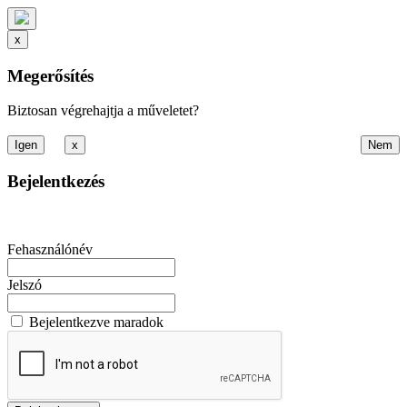
x
Megerősítés
Biztosan végrehajtja a műveletet?
x
Bejelentkezés
Fehasználónév
Jelszó
Bejelentkezve maradok