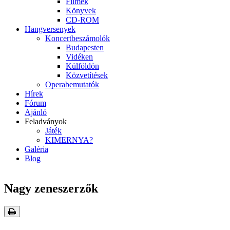
Filmek
Könyvek
CD-ROM
Hangversenyek
Koncertbeszámolók
Budapesten
Vidéken
Külföldön
Közvetítések
Operabemutatók
Hírek
Fórum
Ajánló
Feladványok
Játék
KIMERNYA?
Galéria
Blog
Nagy zeneszerzők