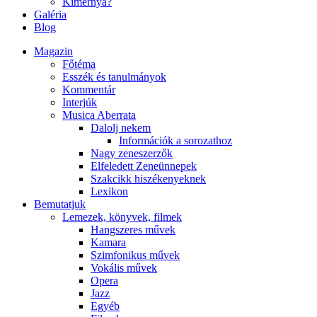
Kimernya?
Galéria
Blog
Magazin
Főtéma
Esszék és tanulmányok
Kommentár
Interjúk
Musica Aberrata
Dalolj nekem
Információk a sorozathoz
Nagy zeneszerzők
Elfeledett Zeneünnepek
Szakcikk hiszékenyeknek
Lexikon
Bemutatjuk
Lemezek, könyvek, filmek
Hangszeres művek
Kamara
Szimfonikus művek
Vokális művek
Opera
Jazz
Egyéb