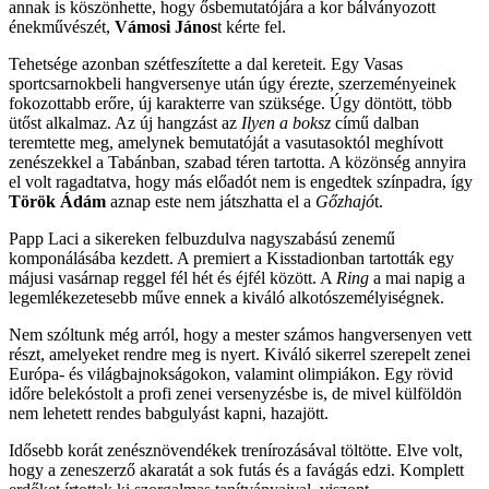
annak is köszönhette, hogy ősbemutatójára a kor bálványozott
énekművészét,
Vámosi János
t kérte fel.
Tehetsége azonban szétfeszítette a dal kereteit. Egy Vasas
sportcsarnokbeli hangversenye után úgy érezte, szerzeményeinek
fokozottabb erőre, új karakterre van szüksége. Úgy döntött, több
ütőst alkalmaz. Az új hangzást az
Ilyen a boksz
című dalban
teremtette meg, amelynek bemutatóját a vasutasoktól meghívott
zenészekkel a Tabánban, szabad téren tartotta. A közönség annyira
el volt ragadtatva, hogy más előadót nem is engedtek színpadra, így
Török Ádám
aznap este nem játszhatta el a
Gőzhajó
t.
Papp Laci a sikereken felbuzdulva nagyszabású zenemű
komponálásába kezdett. A premiert a Kisstadionban tartották egy
májusi vasárnap reggel fél hét és éjfél között. A
Ring
a mai napig a
legemlékezetesebb műve ennek a kiváló alkotószemélyiségnek.
Nem szóltunk még arról, hogy a mester számos hangversenyen vett
részt, amelyeket rendre meg is nyert. Kiváló sikerrel szerepelt zenei
Európa- és világbajnokságokon, valamint olimpiákon. Egy rövid
időre belekóstolt a profi zenei versenyzésbe is, de mivel külföldön
nem lehetett rendes babgulyást kapni, hazajött.
Idősebb korát zenésznövendékek trenírozásával töltötte. Elve volt,
hogy a zeneszerző akaratát a sok futás és a favágás edzi. Komplett