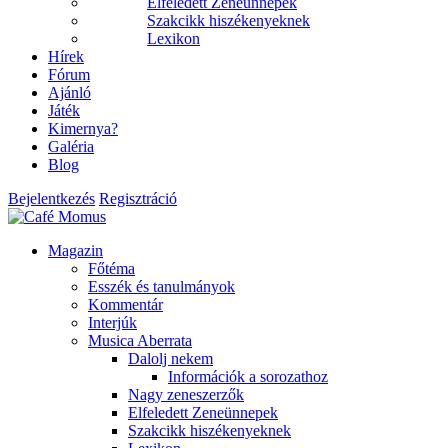
Elfeledett Zeneünnepek
Szakcikk hiszékenyeknek
Lexikon
Hírek
Fórum
Ajánló
Játék
Kimernya?
Galéria
Blog
Bejelentkezés
Regisztráció
Magazin
Főtéma
Esszék és tanulmányok
Kommentár
Interjúk
Musica Aberrata
Dalolj nekem
Információk a sorozathoz
Nagy zeneszerzők
Elfeledett Zeneünnepek
Szakcikk hiszékenyeknek