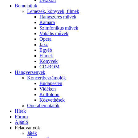
Lexikon
Bemutatjuk
Lemezek, könyvek, filmek
Hangszeres művek
Kamara
Szimfonikus művek
Vokális művek
Opera
Jazz
Egyéb
Filmek
Könyvek
CD-ROM
Hangversenyek
Koncertbeszámolók
Budapesten
Vidéken
Külföldön
Közvetítések
Operabemutatók
Hírek
Fórum
Ajánló
Feladványok
Játék