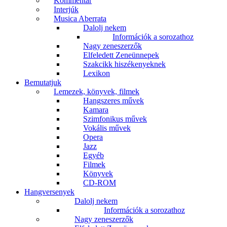
Kommentár
Interjúk
Musica Aberrata
Dalolj nekem
Információk a sorozathoz
Nagy zeneszerzők
Elfeledett Zeneünnepek
Szakcikk hiszékenyeknek
Lexikon
Bemutatjuk
Lemezek, könyvek, filmek
Hangszeres művek
Kamara
Szimfonikus művek
Vokális művek
Opera
Jazz
Egyéb
Filmek
Könyvek
CD-ROM
Hangversenyek
Dalolj nekem
Információk a sorozathoz
Nagy zeneszerzők