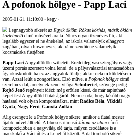
A pofonok hölgye - Papp Laci
2005-01-21 11:10:00 - kegy -
Legnagyobb sikerét az
Egyik öklöm Rókus kórház, másik öklöm
köztetmető
című művével aratta. Nincs olyan tizenéves fiú, aki
legalább egyszer el ne énekelné, az iskola valamelyik elhagyott
zugában, olyan huszonéves, aki rá ne zendítene valamelyik
kocsmácska füstjében.
Papp Laci
Angyalföldön született. Eredetileg vasesztergályos vagy
üzemi portás szeretett volna lenni, de a pályaválasztási tanácsadóban
így okoskodott: ha ez az angyalok földje, akkor nekem küldetésem
van. Azzal leült a zongorához. Első műve, a
Pofonok hölgye
című
szerelmes dal, amelynek zenei világa
Schubert
et, szövege pedig
Rejtő Jenő
regényeit idézi: még erőtlen kissé, de már tapintható
képet fest Angyalföld fiatalságáról. Nem csoda, hogy később nagy
hatással volt olyan komponistákra, mint
Radics Béla
,
Vikidál
Gyula
,
Nagy Feró
,
Ganxta Zoltán
.
Alig csengett le a Pofonok hölgye sikere, amikor a fiatal mester
újabb művel állt elő. A bluesos ritmusú
Járom az utam
című
kompozícióban a nagyvilág elé tárja, milyen csodálatos is a
macskakő a Váci út és a Lehel út között. A dal tomboló sikerét