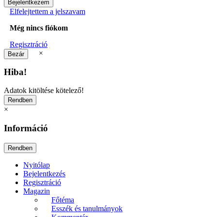
Elfelejtettem a jelszavam
Még nincs fiókom
Regisztráció
×
Hiba!
Adatok kitöltése kötelező!
×
Információ
Nyitólap
Bejelentkezés
Regisztráció
Magazin
Főtéma
Esszék és tanulmányok