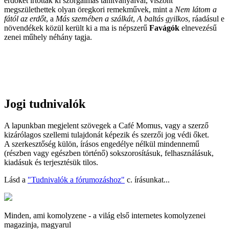
erdőket írtottak ki szorgalmas tanítványaival, viszont
megszülethettek olyan öregkori remekművek, mint a
Nem látom a
fától az erdőt
, a
Más szemében a szálkát
,
A baltás gyilkos
, ráadásul e
növendékek közül került ki a ma is népszerű
Favágók
elnevezésű
zenei műhely néhány tagja.
Jogi tudnivalók
A lapunkban megjelent szövegek a Café Momus, vagy a szerző
kizárólagos szellemi tulajdonát képezik és szerzői jog védi őket.
A szerkesztőség külön, írásos engedélye nélkül mindennemű
(részben vagy egészben történő) sokszorosításuk, felhasználásuk,
kiadásuk és terjesztésük tilos.
Lásd a
"Tudnivalók a fórumozáshoz"
c. írásunkat...
Minden, ami komolyzene - a világ első internetes komolyzenei
magazinja, magyarul