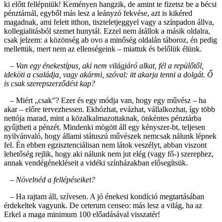
ki előtt fellépniük! Keményen hangzik, de amint te fizetsz be a bécsi
pénztárnál, egyből más lesz a leányzó fekvése, azt is kikéred
magadnak, ami felett itthon, tiszteletjeggyel vagy a színpadon állva,
kollegialitásból szemet hunytál. Ezzel nem átállok a másik oldalra,
csak jelzem: a közönség ab ovo a minőség oldalán táboroz, én pedig
mellettük, mert nem az ellenségeink – miattuk és belőlük élünk.
– Van egy énekestípus, aki nem világjáró alkat, fél a repülőtől,
ideköti a családja, vagy akármi, szóval: itt akarja tenni a dolgát. Ő
is csak szerepszerződést kap?
– Miért „csak”? Ezer és egy módja van, hogy egy művész – ha
akar – előre tervezhessen. Ekhózhat, evázhat, vállalkozhat, így több
nettója marad, mint a közalkalmazottaknak, önkéntes pénztárba
gyűjtheti a pénzét. Mindenki mögött áll egy kényszer-bt, teljesen
nyilvánvaló, hogy állami státuszú művészek nemcsak nálunk lépnek
fel. Én ebben egzisztenciálisan nem látok veszélyt, abban viszont
lehetőség rejlik, hogy aki nálunk nem jut elég (vagy fő-) szerephez,
annak vendégénekléseit a vidéki színházakban elősegítsük.
– Növelnéd a fellépéseiket?
– Ha rajtam áll, szívesen. A jó énekesi kondíció megtartásában
érdekeltek vagyunk. De ceterum censeo: más lesz a világ, ha az
Erkel a maga minimum 100 előadásával visszatér!