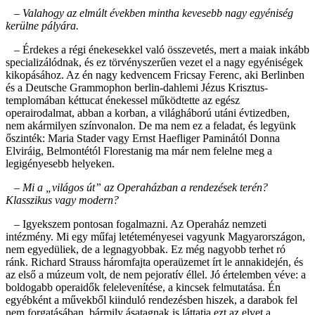
– Valahogy az elmúlt években mintha kevesebb nagy egyéniség
kerülne pályára.
– Érdekes a régi énekesekkel való összevetés, mert a maiak inkább
specializálódnak, és ez törvényszerűen vezet el a nagy egyéniségek
kikopásához. Az én nagy kedvencem Fricsay Ferenc, aki Berlinben
és a Deutsche Grammophon berlin-dahlemi Jézus Krisztus-
templomában kéttucat énekessel működtette az egész
operairodalmat, abban a korban, a világháború utáni évtizedben,
nem akármilyen színvonalon. De ma nem ez a feladat, és legyünk
őszinték: Maria Stader vagy Ernst Haefliger Paminától Donna
Elviráig, Belmontétól Florestanig ma már nem felelne meg a
legigényesebb helyeken.
– Mi a „világos út” az Operaházban a rendezések terén?
Klasszikus vagy modern?
– Igyekszem pontosan fogalmazni. Az Operaház nemzeti
intézmény. Mi egy műfaj letéteményesei vagyunk Magyarországon,
nem egyedüliek, de a legnagyobbak. Ez még nagyobb terhet ró
ránk. Richard Strauss háromfajta operaüzemet írt le annakidején, és
az első a múzeum volt, de nem pejoratív éllel. Jó értelemben véve: a
boldogabb operaidők felelevenítése, a kincsek felmutatása. Én
egyébként a művekből kiinduló rendezésben hiszek, a darabok fel
nem forgatásában, bármily ásatagnak is láttatja ezt az elvet a