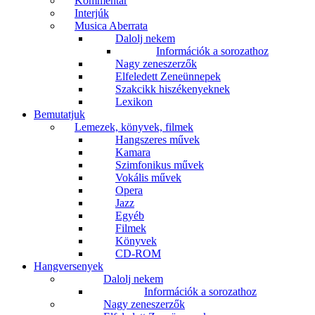
Kommentár
Interjúk
Musica Aberrata
Dalolj nekem
Információk a sorozathoz
Nagy zeneszerzők
Elfeledett Zeneünnepek
Szakcikk hiszékenyeknek
Lexikon
Bemutatjuk
Lemezek, könyvek, filmek
Hangszeres művek
Kamara
Szimfonikus művek
Vokális művek
Opera
Jazz
Egyéb
Filmek
Könyvek
CD-ROM
Hangversenyek
Dalolj nekem
Információk a sorozathoz
Nagy zeneszerzők