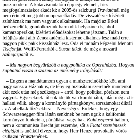
posztmodern. A katarzismutatóm épp egy elemelt, friss
megfogalmazáskor akadt ki: a 2005-ös salzburgi
Traviatá
nál még
nem érintett meg jobban operaelőadás. De visszatérve: kísérleti
színháznak ma nem vagyunk alkalmasak. Ha majd az Erkel
beüzemeltük, gondolkozunk harmadik helyszínen is, ahol
kamaraoperákat, kísérleti előadásokat lehetne játszani. Talán a
felújítás alatt álló Zeneakadémia kisterme alkalmas lesz majd erre,
nagyon pikk-pakk kisszínház lesz. Oda el tudnám képzelni Menotti
Telefon
ját, Wolff-Ferraritól a
Susan titká
t, de még a mozarti
Színigazgató
t is.
– Ma nagyon begyűrűzött a nagypolitika az Operaházba. Hogyan
kaphatná vissza a szakma az intézmény irányítását?
– Engem a mandátumom ugyan a miniszterelnökhöz köt, ami
nagy sansz a Háznak is, de tényleg biztosítani szeretnék mindenkit –
akit ezek után még szükséges – arról, hogy politikai pórázon nem
vagyok. Egyeseknek túl sok idejük van kombinálni, talán még azt is
hallani vélik, ahogy a kormányfő párttagkönyvi sorszámokat diktál
az Arabella-kitűzésekhez… Nevetséges. Érdekes, hogy egy
Schwarzenegger-film láttán senkinek be nem ugrik a kaliforniai
kormányzó funkciója, pártállása, vagy ha a
Koldusoperá
t hallom,
nem a kommunista Brecht jut eszembe, sőt a
Fiatal szerelmesek
elégiájá
t is anélkül élvezem, hogy Herr Henze provokatív vörös
csillagai rémisztenének.