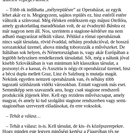
– Több ok indíthatta „mélyrepülésre” az Operaházat, az egyik
lehet akár ez is. Megjegyzem, sajátos repülés ez, hisz estéről estére
változik a színvonal. Még élénken emlékszem egy májusi
Otelló
ra,
amely gyakorlatilag maradéktalan volt, de az évadnyitó
Bánk
ra ez
már nagyon nem áll. Nos, szerintem a stagione-kérdésre ma nem
adható magyarázat nélküli válasz. Például a római operaháznak
nincs saját társulata, rövid évaddal, néhány produkcióval, de hosszú
sorozatokkal üzemel, ahova mindig toborozzák a művészeket. De
Itáliában sok helyen, és Németországban is, vagy akár Európában a
legtöbb helyszínen rendelkeznek társulattal. Sőt, még a nálunk jóval
kisebb Szlovákiában is van minimum két klasszikus társulat, a
pozsonyi és a kassai, és Ausztria is négy-öt operaházzal üzemel, hisz
a bécsi dupla mellett Graz, Linz és Salzburg is mutatja magát.
Nekünk egyetlen nemzeti operaházunk van, és néhány több
tagozatú színházunk vidéki városokban. Emiatt vagyunk más eset.
Semmiképp sem szavaznék arra, hogy
csak
stagione rendszerű
produkciók jöjjenek létre. Kell egy rezidens művészcsapat, amely
magyar, és amely ki tud szolgálni stagione rendszerben vagy semi-
stagionéban szervezett előadásokat, én erre voksolok.
– Tehát a válasz…
– Tehát a válasz: is-is. Kell társulat, de kis- és középszerepekre.
Hogy minden este legyen minőségi kertész a
Figaró
ban (és ne