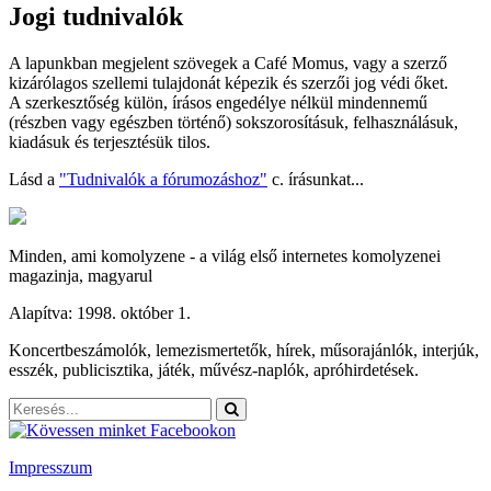
Jogi tudnivalók
A lapunkban megjelent szövegek a Café Momus, vagy a szerző
kizárólagos szellemi tulajdonát képezik és szerzői jog védi őket.
A szerkesztőség külön, írásos engedélye nélkül mindennemű
(részben vagy egészben történő) sokszorosításuk, felhasználásuk,
kiadásuk és terjesztésük tilos.
Lásd a
"Tudnivalók a fórumozáshoz"
c. írásunkat...
Minden, ami komolyzene - a világ első internetes komolyzenei
magazinja, magyarul
Alapítva: 1998. október 1.
Koncertbeszámolók, lemezismertetők, hírek, műsorajánlók, interjúk,
esszék, publicisztika, játék, művész-naplók, apróhirdetések.
Impresszum