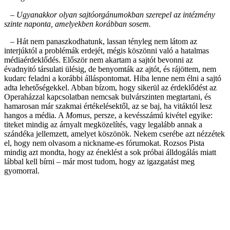
– Ugyanakkor olyan sajtóorgánumokban szerepel az intézmény
szinte naponta, amelyekben korábban sosem.
– Hát nem panaszkodhatunk, lassan tényleg nem látom az
interjúktól a problémák erdejét, mégis köszönni való a hatalmas
médiaérdeklődés. Először nem akartam a sajtót bevonni az
évadnyitó társulati ülésig, de benyomták az ajtót, és rájöttem, nem
kudarc feladni a korábbi álláspontomat. Hiba lenne nem élni a sajtó
adta lehetőségekkel. Abban bízom, hogy sikerül az érdeklődést az
Operaházzal kapcsolatban nemcsak bulvárszinten megtartani, és
hamarosan már szakmai értékelésektől, az se baj, ha vitáktól lesz
hangos a média. A
Momus
, persze, a kevésszámú kivétel egyike:
titeket mindig az árnyalt megközelítés, vagy legalább annak a
szándéka jellemzett, amelyet köszönök. Nekem cserébe azt nézzétek
el, hogy nem olvasom a nickname-es fórumokat. Rozsos Pista
mindig azt mondta, hogy az éneklést a sok próbai álldogálás miatt
lábbal kell bírni – már most tudom, hogy az igazgatást meg
gyomorral.