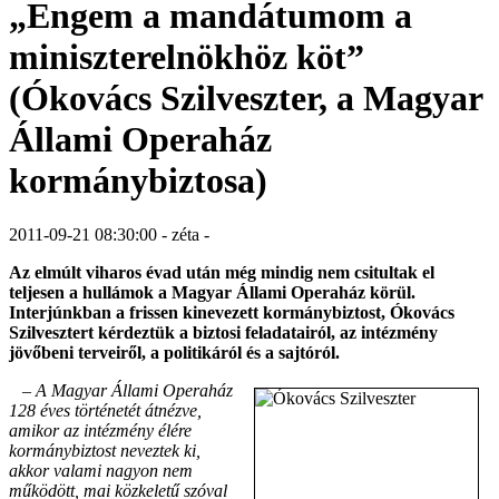
„Engem a mandátumom a
miniszterelnökhöz köt”
(Ókovács Szilveszter, a Magyar
Állami Operaház
kormánybiztosa)
2011-09-21 08:30:00 - zéta -
Az elmúlt viharos évad után még mindig nem csitultak el
teljesen a hullámok a Magyar Állami Operaház körül.
Interjúnkban a frissen kinevezett kormánybiztost, Ókovács
Szilvesztert kérdeztük a biztosi feladatairól, az intézmény
jövőbeni terveiről, a politikáról és a sajtóról.
– A Magyar Állami Operaház
128 éves történetét átnézve,
amikor az intézmény élére
kormánybiztost neveztek ki,
akkor valami nagyon nem
működött, mai közkeletű szóval