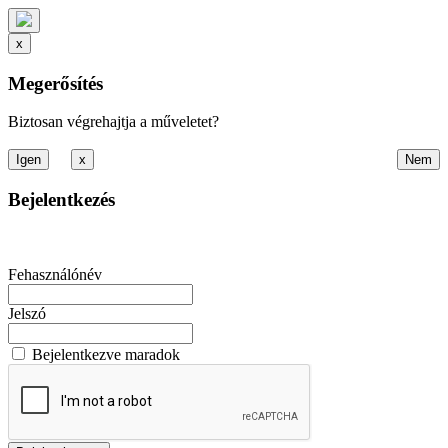
x
Megerősítés
Biztosan végrehajtja a műveletet?
x
Bejelentkezés
Fehasználónév
Jelszó
Bejelentkezve maradok