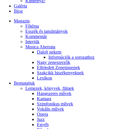
Kimernya?
Galéria
Blog
Magazin
Főtéma
Esszék és tanulmányok
Kommentár
Interjúk
Musica Aberrata
Dalolj nekem
Információk a sorozathoz
Nagy zeneszerzők
Elfeledett Zeneünnepek
Szakcikk hiszékenyeknek
Lexikon
Bemutatjuk
Lemezek, könyvek, filmek
Hangszeres művek
Kamara
Szimfonikus művek
Vokális művek
Opera
Jazz
Egyéb