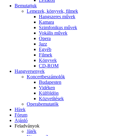
Lexikon
Bemutatjuk
Lemezek, könyvek, filmek
Hangszeres művek
Kamara
Szimfonikus művek
Vokális művek
Opera
Jazz
Egyéb
Filmek
Könyvek
CD-ROM
Hangversenyek
Koncertbeszámolók
Budapesten
Vidéken
Külföldön
Közvetítések
Operabemutatók
Hírek
Fórum
Ajánló
Feladványok
Játék