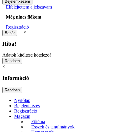
Elfelejtettem a jelszavam
Még nincs fiókom
Regisztráció
×
Hiba!
Adatok kitöltése kötelező!
×
Információ
Nyitólap
Bejelentkezés
Regisztráció
Magazin
Főtéma
Esszék és tanulmányok