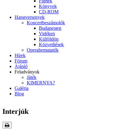
Filmek
Könyvek
CD-ROM
Hangversenyek
Koncertbeszámolók
Budapesten
Vidéken
Külföldön
Közvetítések
Operabemutatók
Hírek
Fórum
Ajánló
Feladványok
Játék
KIMERNYA?
Galéria
Blog
Interjúk