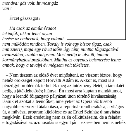
mondva: gáz volt. Itt most gáz
van?
– Érzel gázszagot?
– Ha csak az elmúlt évadot
tekintjük, akkor lehet olyan
érzése az embernek, hogy valami
nem működött rendben. Tavaly is volt egy biztos (igaz, csak
miniszteri), majd egy rövid időre úgy tűnt, mintha főigazgatóvá
avanzsálna, azután mégsem. Most pedig te ülsz itt, immár
kormánybiztosi pozícióban. Mintha ez egyenes beismerése lenne
annak, hogy a tavalyi év mégsem volt tökéletes.
– Nem tisztem az előző évet minősíteni, az viszont biztos, hogy
nehéz örökséget kapott Horváth Ádám is. Akkor is, most is a
pénzügyi problémák terhelték meg az intézmény életét, a társulatét
pedig a játéklehetőség hiánya. Én most arra kaptam mandátumot,
hogy a leendő főigazgató pályázati úton történő kiválasztásáig
lássuk el azokat a teendőket, amelyeket az Operaház kisebb-
nagyobb szervezeti átalakítása, a repertoár rendberakása, a világos
út, a művészi program kijelölése és az Erkel Színház újranyitása
megkíván. Ezek eredetileg nem az én célkitűzéseim, de a feladat
elfogadásával az azonosulás is együtt jár – ez esetben nem is nehéz.