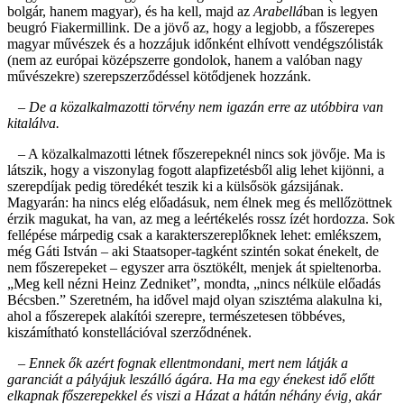
bolgár, hanem magyar), és ha kell, majd az
Arabellá
ban is legyen
beugró Fiakermillink. De a jövő az, hogy a legjobb, a főszerepes
magyar művészek és a hozzájuk időnként elhívott vendégszólisták
(nem az európai középszerre gondolok, hanem a valóban nagy
művészekre) szerepszerződéssel kötődjenek hozzánk.
– De a közalkalmazotti törvény nem igazán erre az utóbbira van
kitalálva.
– A közalkalmazotti létnek főszerepeknél nincs sok jövője. Ma is
látszik, hogy a viszonylag fogott alapfizetésből alig lehet kijönni, a
szerepdíjak pedig töredékét teszik ki a külsősök gázsijának.
Magyarán: ha nincs elég előadásuk, nem élnek meg és mellőzöttnek
érzik magukat, ha van, az meg a leértékelés rossz ízét hordozza. Sok
fellépése márpedig csak a karakterszereplőknek lehet: emlékszem,
még Gáti István – aki Staatsoper-tagként szintén sokat énekelt, de
nem főszerepeket – egyszer arra ösztökélt, menjek át spieltenorba.
„Meg kell nézni Heinz Zedniket”, mondta, „nincs nélküle előadás
Bécsben.” Szeretném, ha idővel majd olyan szisztéma alakulna ki,
ahol a főszerepek alakítói szerepre, természetesen többéves,
kiszámítható konstellációval szerződnének.
– Ennek ők azért fognak ellentmondani, mert nem látják a
garanciát a pályájuk leszálló ágára. Ha ma egy énekest idő előtt
elkapnak főszerepekkel és viszi a Házat a hátán néhány évig, akár