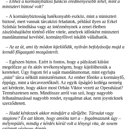
– Ehhez a kormánybiztosi funkció eredményesebb lehet, mint a
miniszteri biztosé volt?
– A kormánybiztosság hatékonyabb eszköz, mint a miniszteri
biztosé, mert vannak tárcaközi feladatok, például ilyen az Erkel
Színház beindítása vagy az intézménynek a zenei életben
zászlóshajóként történő előre vitele, amelyek időnként miniszteri
mandátummal kevésbé, kormányfőivel inkább vállalhatók.
– Az az út, ami ily módon kijelölődik, nyilván befolyásolja majd a
leendő főigazgató mozgásterét.
– Egészen biztos. Ezért is fontos, hogy a pályázati kiírást
megelőzze az én aktív tevékenységem, hogy kijelölhessük a
kereteket. Úgy fogom fel a saját mandátumomat, mint egyfajta
„mini” tárca nélküli minisztériumot. Az ember főnöke a kormányfő,
éppúgy, mint a tárcavezetőknél. Az egyik újságíró kolléga nemrég
azt kérdezte, hogy akkor most Orbán Viktor vezeti az Operaházat?
Természetesen nem. Mindössze arról van szó, hogy nagyobb
felhatalmazással nagyobb rendet, nyugalmat akar, nem joysticknek
szerződtetett.
– Hadd kérdezzek akkor mindjárt a sűrűjébe. Társulat vagy
stagione? Én azt látom, hogy amióta tart a – fogalmazzunk úgy –
mélyrepülés, mindig e kérdés körül volt a lényegi vita, de sosem
született végleges döntés.