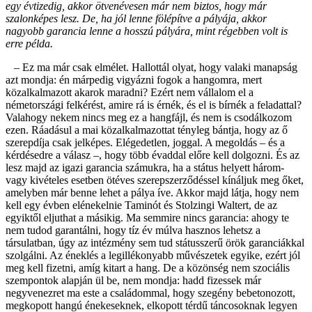
egy évtizedig, akkor ötvenévesen már nem biztos, hogy már
szalonképes lesz. De, ha jól lenne fölépítve a pályája, akkor
nagyobb garancia lenne a hosszú pályára, mint régebben volt is
erre példa.
– Ez ma már csak elmélet. Hallottál olyat, hogy valaki manapság
azt mondja: én márpedig vigyázni fogok a hangomra, mert
közalkalmazott akarok maradni? Ezért nem vállalom el a
németországi felkérést, amire rá is érnék, és el is bírnék a feladattal?
Valahogy nekem nincs meg ez a hangfájl, és nem is csodálkozom
ezen. Ráadásul a mai közalkalmazottat tényleg bántja, hogy az ő
szerepdíja csak jelképes. Elégedetlen, joggal. A megoldás – és a
kérdésedre a válasz –, hogy több évaddal előre kell dolgozni. És az
lesz majd az igazi garancia számukra, ha a státus helyett három-
vagy kivételes esetben ötéves szerepszerződéssel kínáljuk meg őket,
amelyben már benne lehet a pálya íve. Akkor majd látja, hogy nem
kell egy évben elénekelnie Taminót és Stolzingi Waltert, de az
egyiktől eljuthat a másikig. Ma semmire nincs garancia: ahogy te
nem tudod garantálni, hogy tíz év múlva hasznos lehetsz a
társulatban, úgy az intézmény sem tud státusszerű örök garanciákkal
szolgálni. Az éneklés a legillékonyabb művészetek egyike, ezért jól
meg kell fizetni, amíg kitart a hang. De a közönség nem szociális
szempontok alapján ül be, nem mondja: hadd fizessek már
negyvenezret ma este a családommal, hogy szegény bebetonozott,
megkopott hangú énekeseknek, elkopott térdű táncosoknak legyen