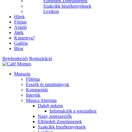
Elfeledett Zeneünnepek
Szakcikk hiszékenyeknek
Lexikon
Hírek
Fórum
Ajánló
Játék
Kimernya?
Galéria
Blog
Bejelentkezés
Regisztráció
Magazin
Főtéma
Esszék és tanulmányok
Kommentár
Interjúk
Musica Aberrata
Dalolj nekem
Információk a sorozathoz
Nagy zeneszerzők
Elfeledett Zeneünnepek
Szakcikk hiszékenyeknek