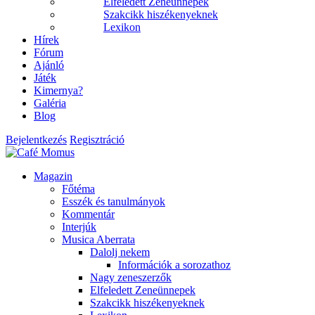
Elfeledett Zeneünnepek
Szakcikk hiszékenyeknek
Lexikon
Hírek
Fórum
Ajánló
Játék
Kimernya?
Galéria
Blog
Bejelentkezés
Regisztráció
Magazin
Főtéma
Esszék és tanulmányok
Kommentár
Interjúk
Musica Aberrata
Dalolj nekem
Információk a sorozathoz
Nagy zeneszerzők
Elfeledett Zeneünnepek
Szakcikk hiszékenyeknek