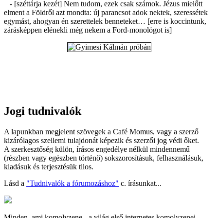
- [széttárja kezét] Nem tudom, ezek csak számok. Jézus mielőtt
elment a Földről azt mondta: új parancsot adok nektek, szeressétek
egymást, ahogyan én szerettelek benneteket… [erre is koccintunk,
zárásképpen elénekli még nekem a Ford-monológot is]
Jogi tudnivalók
A lapunkban megjelent szövegek a Café Momus, vagy a szerző
kizárólagos szellemi tulajdonát képezik és szerzői jog védi őket.
A szerkesztőség külön, írásos engedélye nélkül mindennemű
(részben vagy egészben történő) sokszorosításuk, felhasználásuk,
kiadásuk és terjesztésük tilos.
Lásd a
"Tudnivalók a fórumozáshoz"
c. írásunkat...
Minden, ami komolyzene - a világ első internetes komolyzenei