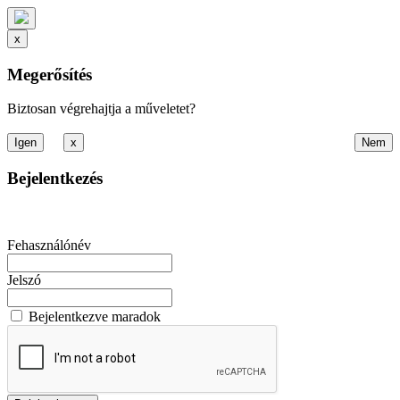
x
Megerősítés
Biztosan végrehajtja a műveletet?
x
Bejelentkezés
Fehasználónév
Jelszó
Bejelentkezve maradok