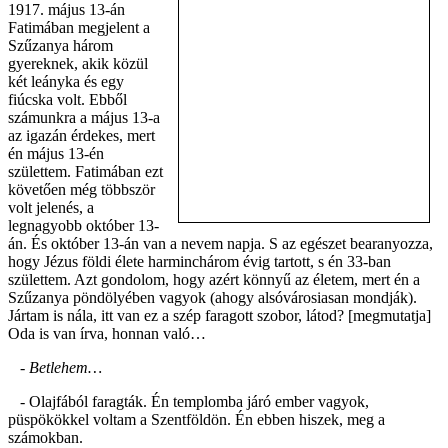
1917. május 13-án
Fatimában megjelent a
Szűzanya három
gyereknek, akik közül
két leányka és egy
fiúcska volt. Ebből
számunkra a május 13-a
az igazán érdekes, mert
én május 13-én
születtem. Fatimában ezt
követően még többször
volt jelenés, a
legnagyobb október 13-
án. És október 13-án van a nevem napja. S az egészet bearanyozza,
hogy Jézus földi élete harminchárom évig tartott, s én 33-ban
születtem. Azt gondolom, hogy azért könnyű az életem, mert én a
Szűzanya pöndölyében vagyok (ahogy alsóvárosiasan mondják).
Jártam is nála, itt van ez a szép faragott szobor, látod? [megmutatja]
Oda is van írva, honnan való…
- Betlehem…
- Olajfából faragták. Én templomba járó ember vagyok,
püspökökkel voltam a Szentföldön. Én ebben hiszek, meg a
számokban.