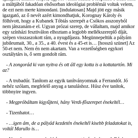
a múltjából fakadóan elsősorban ideológiai problémái voltak velem,
de ezt nem merte kimondani. [indulatosan] Majd jött egy másik
igazgató, az ő nevét azért kimondhatjuk, Korognay Károly és
fölhívott, hogy a Kubanek Tóbiás szerepét a Csókos asszonyból
nem játszanám-e el. Ugyan prózai szerep, de vállaltam, majd amikor
egy színházi fesztiválon elhoztam a legjobb mellékszereplő díját,
szépen visszaszokott rám, a nyugdíjasra. Megünnepeltük a pályám
jubileumait, 30., a 35., a 40. évest és a 45-et is… [hosszú szünet] Az
50-et nem. Nem én nem akartam. Van a vezetőségben egykori
osztálytárs is, ő sem gondolt rám.
- A zongorád ki van nyitva és ott áll egy kotta is a kottatartón. Mi
az?
- A trubadúr. Tanítom az egyik tanítványomnak a Ferrandót. Jó
nehéz szólam, megfelelő anyag a tanuláshoz. Húsz éve tanítok,
többnyire ingyen.
- Megpróbáltam kigyűjteni, hány Verdi-főszerepet énekeltél…
- Tizenhatot…
- …igen ám, de a pályád kezdetén énekeltél kisebb feladatokat is,
voltál Marullo is…