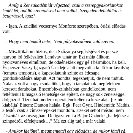
- Amíg a Zeneakadémiát végezted, csak a szerepgyakorlatokon
léptél fel, önálló szerepléseid nem voltak, Szegeden debütáltál és
beugrással, igaz?
- Igen, A szicíliai vecsernye Monforte szerepében, óriási előadás
volt.
- Hogy nem buktál bele? Nem pályakezdőnek való szerep.
- Misztifikálom biztos, de a Szűzanya segítségével és persze
nagyon jól felkészített Lendvay tanár úr. Ezt máig állítom,
nyolcvanéves elmúltam, de odaéneklek egy gé-t bármikor, ha kell.
És persze Vaszy Igazgató Úr ideje alatt megvolt a kellő kor távolság
(tempus temporis), a kapcsolatunk szinte az édesapa
gondoskodására alapult. Azt mondta, tegezhetjük, de nem tudtuk.
Nála az volt a nagy csoda titka, hogy a társulatnak megfelelően
keresett darabokat. Ensemble-színházban gondolkodott, nem
feltétlenül kimagasló tehetségekre épített, de nagy sok zeneiséggel
dolgozott. Tizenhat modern operát énekeltem a keze alatt. [szinte
kiabálja] Einem: Danton halála, Egk: Peer Gynt, Hindemith: Mathis,
a festő, csak a címszerepeket mondom. Ezeket sehol máshol nem
játszották az országban. De igaza volt a Bajor Gizinek: „ha lejössz a
színpadról, elfelejtenek…” Ma ezt alig tudja már valaki.
- Amikor idejöttél, megmentettél egy előadást, de mikor jöttél rá,