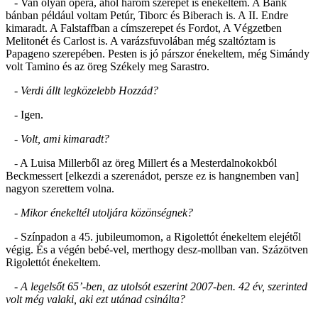
- Van olyan opera, ahol három szerepet is énekeltem. A Bánk
bánban például voltam Petúr, Tiborc és Biberach is. A II. Endre
kimaradt. A Falstaffban a címszerepet és Fordot, A Végzetben
Melitonét és Carlost is. A varázsfuvolában még szaltóztam is
Papageno szerepében. Pesten is jó párszor énekeltem, még Simándy
volt Tamino és az öreg Székely meg Sarastro.
- Verdi állt legközelebb Hozzád?
- Igen.
- Volt, ami kimaradt?
- A Luisa Millerből az öreg Millert és a Mesterdalnokokból
Beckmessert [elkezdi a szerenádot, persze ez is hangnemben van]
nagyon szerettem volna.
- Mikor énekeltél utoljára közönségnek?
- Színpadon a 45. jubileumomon, a Rigolettót énekeltem elejétől
végig. És a végén bebé-vel, merthogy desz-mollban van. Százötven
Rigolettót énekeltem.
- A legelsőt 65’-ben, az utolsót eszerint 2007-ben. 42 év, szerinted
volt még valaki, aki ezt utánad csinálta?