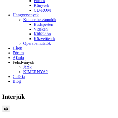
Filmek
Könyvek
CD-ROM
Hangversenyek
Koncertbeszámolók
Budapesten
Vidéken
Külföldön
Közvetítések
Operabemutatók
Hírek
Fórum
Ajánló
Feladványok
Játék
KIMERNYA?
Galéria
Blog
Interjúk