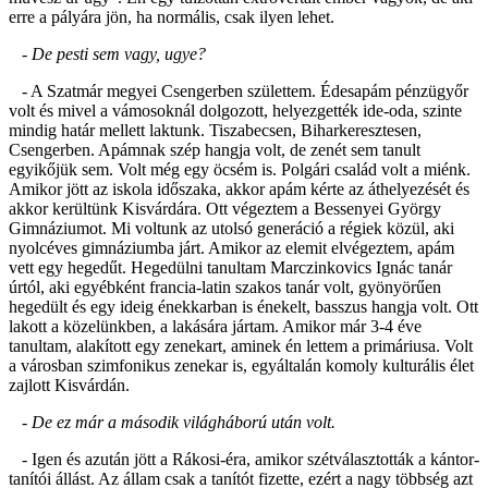
erre a pályára jön, ha normális, csak ilyen lehet.
- De pesti sem vagy, ugye?
- A Szatmár megyei Csengerben születtem. Édesapám pénzügyőr
volt és mivel a vámosoknál dolgozott, helyezgették ide-oda, szinte
mindig határ mellett laktunk. Tiszabecsen, Biharkeresztesen,
Csengerben. Apámnak szép hangja volt, de zenét sem tanult
egyikőjük sem. Volt még egy öcsém is. Polgári család volt a miénk.
Amikor jött az iskola időszaka, akkor apám kérte az áthelyezését és
akkor kerültünk Kisvárdára. Ott végeztem a Bessenyei György
Gimnáziumot. Mi voltunk az utolsó generáció a régiek közül, aki
nyolcéves gimnáziumba járt. Amikor az elemit elvégeztem, apám
vett egy hegedűt. Hegedülni tanultam Marczinkovics Ignác tanár
úrtól, aki egyébként francia-latin szakos tanár volt, gyönyörűen
hegedült és egy ideig énekkarban is énekelt, basszus hangja volt. Ott
lakott a közelünkben, a lakására jártam. Amikor már 3-4 éve
tanultam, alakított egy zenekart, aminek én lettem a primáriusa. Volt
a városban szimfonikus zenekar is, egyáltalán komoly kulturális élet
zajlott Kisvárdán.
- De ez már a második világháború után volt.
- Igen és azután jött a Rákosi-éra, amikor szétválasztották a kántor-
tanítói állást. Az állam csak a tanítót fizette, ezért a nagy többség azt