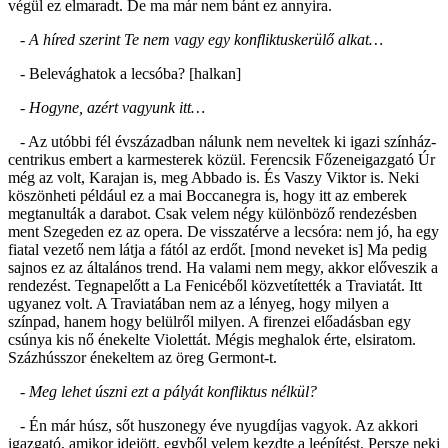
végül ez elmaradt. De ma már nem bánt ez annyira.
- A híred szerint Te nem vagy egy konfliktuskerülő alkat…
- Belevághatok a lecsóba? [halkan]
- Hogyne, azért vagyunk itt…
- Az utóbbi fél évszázadban nálunk nem neveltek ki igazi színház-
centrikus embert a karmesterek közül. Ferencsik Főzeneigazgató Úr
még az volt, Karajan is, meg Abbado is. És Vaszy Viktor is. Neki
köszönheti például ez a mai Boccanegra is, hogy itt az emberek
megtanulták a darabot. Csak velem négy különböző rendezésben
ment Szegeden ez az opera. De visszatérve a lecsóra: nem jó, ha egy
fiatal vezető nem látja a fától az erdőt. [mond neveket is] Ma pedig
sajnos ez az általános trend. Ha valami nem megy, akkor előveszik a
rendezést. Tegnapelőtt a La Fenicéből közvetítették a Traviatát. Itt
ugyanez volt. A Traviatában nem az a lényeg, hogy milyen a
színpad, hanem hogy belülről milyen. A firenzei előadásban egy
csúnya kis nő énekelte Violettát. Mégis meghalok érte, elsiratom.
Százhússzor énekeltem az öreg Germont-t.
- Meg lehet úszni ezt a pályát konfliktus nélkül?
- Én már húsz, sőt huszonegy éve nyugdíjas vagyok. Az akkori
igazgató, amikor idejött, egyből velem kezdte a leépítést. Persze neki