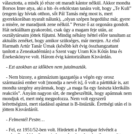
választotta, a misék jó része ott maradt kántor nélkül. Akkor mondta
Borsos Imre atya, aki a hit- és erkölcstan tanára volt, hogy „Te Kuli”
(engem így hívtak otthon, sőt Pál Tamás még most is, mert
gyerekkorában nyaralt nálunk), „olyan szépen hegedülsz már, gyere
a misére, ne maradjunk zene nélkül.” Persze ő az orgonára gondolt.
Hát nekiálltam gyakorolni, csak úgy a magam feje után, az
osztálytársaim jöttek fújtatni. Mindig néhány héttel előre tanultam az
aktuális zenéket, hogy amikor szükséges, már menjen. Az első
Harmath Artúr Tanár Úrnak (később két évig összhangzattant
tanított a Zeneakadémián) a Szent vagy Uram Kis Kótás Ima és
Énekeskönyve volt. Három évig kántorizáltam Kisvárdán.
- Ezt azokban az időkben nem jutalmazták.
- Nem bizony, a gimnázium igazgatója a végén egy orosz
származású ember volt [mondja a nevét is], ő volt a párttitkár is, azt
mondta szegény anyámnak, hogy „a maga fia egy fasiszta klerikális
reakciós”. Anyám nagyon sírt, de megbeszéltük, hogy apámnak nem
mondjuk el, mert még megpofozza. Nem volt egyszerű
leérettségizni, mert ráadásul apámat is B-listázták. Érettségi után el is
jöttem Kisvárdáról.
- Felmentél Pestre…
- Fel, ez 1951/52-ben volt. Hirdetett a Pamutipar felvételt a