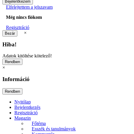
Elfelejtettem a jelszavam
Még nincs fiókom
Regisztráció
×
Hiba!
Adatok kitöltése kötelező!
×
Információ
Nyitólap
Bejelentkezés
Regisztráció
Magazin
Főtéma
Esszék és tanulmányok