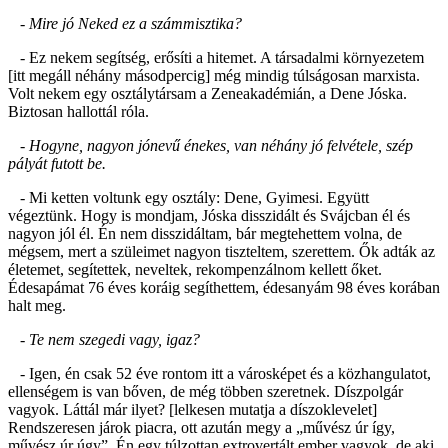
- Mire jó Neked ez a számmisztika?
- Ez nekem segítség, erősíti a hitemet. A társadalmi környezetem
[itt megáll néhány másodpercig] még mindig túlságosan marxista.
Volt nekem egy osztálytársam a Zeneakadémián, a Dene Jóska.
Biztosan hallottál róla.
- Hogyne, nagyon jónevű énekes, van néhány jó felvétele, szép
pályát futott be.
- Mi ketten voltunk egy osztály: Dene, Gyimesi. Együtt
végeztünk. Hogy is mondjam, Jóska disszidált és Svájcban él és
nagyon jól él. Én nem disszidáltam, bár megtehettem volna, de
mégsem, mert a szüleimet nagyon tiszteltem, szerettem. Ők adták az
életemet, segítettek, neveltek, rekompenzálnom kellett őket.
Édesapámat 76 éves koráig segíthettem, édesanyám 98 éves korában
halt meg.
- Te nem szegedi vagy, igaz?
- Igen, én csak 52 éve rontom itt a városképet és a közhangulatot,
ellenségem is van bőven, de még többen szeretnek. Díszpolgár
vagyok. Láttál már ilyet? [lelkesen mutatja a díszoklevelet]
Rendszeresen járok piacra, ott azután megy a „művész úr így,
művész úr úgy”. Én egy túlzottan extrovertált ember vagyok, de aki