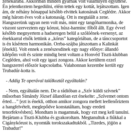
zenekarába. Akkoriban minden gyárnak volt valamilyen együttese.
Én jelentkeztem hegedülni, elém tettek egy kottát, lejátszottam. Igen
ám, de néhány hónappal később elvittek katonának Ceglédre. Akkor
még három éves volt a katonaság. Ott is megtalált a zene.
Hangszerünk ugyan nem volt más, mint egy tangóharmonika, de
viszont szerveztem egy kórust, húsz-harminc főből állt. Egy évvel
később megnyertem a hadseregen belül a szólóének-versenyt, az
énekkarral elsők lettünk a „kórus” kategóriában, de a tánccsoportot
is én kísértem harmonikán. Orrba-szájba játszottam a Kalinkát
[énekli]. Volt ennek a zenészesdinek egy nagy előnye: állandó
kilépőm volt és szinte mindig bent voltam a Honvéd Tiszti-klubban
Cegléden, ahol volt egy igazi zongora. Akkor kerültem ezzel
hangszerrel először kapcsolatba. Valahonnan kezembe került egy
Trubadúr-kotta is.
- Addig Te operával találkoztál egyáltalán?
- Nem, egyáltalán nem. De a rádióban a „Szív küldi szívnek”
műsorban Simándy József állandóan ezt énekelte: „Szívemet ontom
érted…” [ezt is énekli, otthon amikor zongora mellett leellenőriztem
a hangfelvételt, meglepődve konstatáltam, hogy eredeti
tenorfekvésben]. Mondtam is magamnak, hogy ezt meg kell tanulni.
Bejártam a Tiszti-Klubba és gyakoroltam. Megtanultuk a fiúkkal a
Cigánykórust is, nyomták torokszakadtukból. „Tizedes, jöjjön a
Trabadur!”