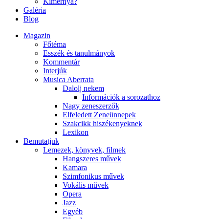
Kimernya?
Galéria
Blog
Magazin
Főtéma
Esszék és tanulmányok
Kommentár
Interjúk
Musica Aberrata
Dalolj nekem
Információk a sorozathoz
Nagy zeneszerzők
Elfeledett Zeneünnepek
Szakcikk hiszékenyeknek
Lexikon
Bemutatjuk
Lemezek, könyvek, filmek
Hangszeres művek
Kamara
Szimfonikus művek
Vokális művek
Opera
Jazz
Egyéb