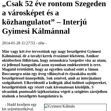
„Csak 52 éve rontom Szegeden
a városképet és a
közhangulatot” – Interjú
Gyimesi Kálmánnal
2014-01-28 11:27:53 - zéta -
Már vagy két éve terveztünk egy nagy beszélgetést Gyimesi
Kálmánnal, de a tavalyi kerek évszámot lekéstem. Amikor
októberben fölhívtam, hogy nemsokára Szegedre visz az utam,
rá jellemző hangsúllyal azon nyomban emlékeztetett is erre.
Magától értetődött, hogy az egyetlen szabad estét a Simon
Boccanegra után egy üveg villányival és éjszakába nyúló
beszélgetéssel ünnepeltük. Sok zenével, amit az interjúalany
szolgáltatott. Elkerülendő a kollégák által indított sajtópereket,
beszélgetésünk egy részét csak kivonatosan közöljük. S
olvasóink pontosabb tájékoztatása végett a szögletes zárójelben
utalunk a beszélgetés hangulatára is.
- Hadd kezdjem egy
kis számmisztikával.