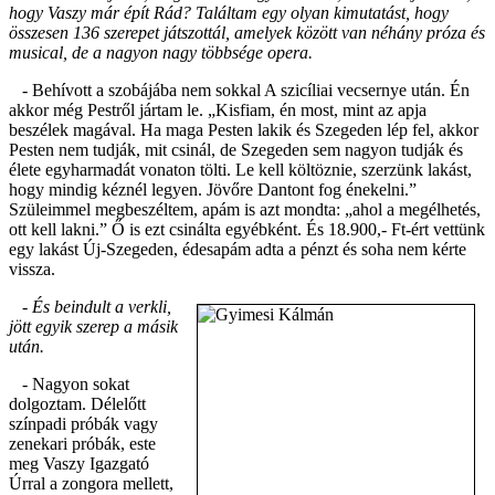
hogy Vaszy már épít Rád? Találtam egy olyan kimutatást, hogy
összesen 136 szerepet játszottál, amelyek között van néhány próza és
musical, de a nagyon nagy többsége opera.
- Behívott a szobájába nem sokkal A szicíliai vecsernye után. Én
akkor még Pestről jártam le. „Kisfiam, én most, mint az apja
beszélek magával. Ha maga Pesten lakik és Szegeden lép fel, akkor
Pesten nem tudják, mit csinál, de Szegeden sem nagyon tudják és
élete egyharmadát vonaton tölti. Le kell költöznie, szerzünk lakást,
hogy mindig kéznél legyen. Jövőre Dantont fog énekelni.”
Szüleimmel megbeszéltem, apám is azt mondta: „ahol a megélhetés,
ott kell lakni.” Ő is ezt csinálta egyébként. És 18.900,- Ft-ért vettünk
egy lakást Új-Szegeden, édesapám adta a pénzt és soha nem kérte
vissza.
- És beindult a verkli,
jött egyik szerep a másik
után.
- Nagyon sokat
dolgoztam. Délelőtt
színpadi próbák vagy
zenekari próbák, este
meg Vaszy Igazgató
Úrral a zongora mellett,