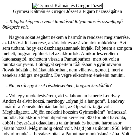
Gyimesi Kálmán és Gregor József a Figaro házasságában
- Tulajdonképpen a zenei tanulásod folyamatos és összefüggő
önképzés volt.
- Nagyon sokat segített nekem a harmónia rendszer megismerése,
az I-IV-V-I felismerése, a zárlatok és az álzárlatok működése. Azt
sem tudtam, hogy ezt összhangzattannak hívják. Rájöttem a zongora
mellett, hogyan épülnek fel az akkordok. Amikor leszereltem
katonaságtól, mehettem vissza a Pamutiparhoz, mert ott volt a
munkakönyvem. Lótrágyát sepertem főállásban a gyárudvaron
(lovak húzták a bálákat akkoriban, nem villanytargonca), mert a
zenekar addigra megszűnt. De végre elkezdtem énekelni tanulni.
- Na, erről egy kicsit részletesebben, hogyan kezdődött?
- Volt egy unokatestvérem, aki valahonnan ismerte Lendvay
Andort és elvitt hozzá, merthogy „olyan jó a hangom”. Lendvay
tanár úr a Zeneakadémián tanított, az Operaház tagja volt.
Meghallgatott. „Jöjjön énekelni hozzám Gyimesikém” [utánozza],
mondta. Én akkor a Pamutiparban kerestem 800 forintot havonta,
abból négyszázat odaadtam a tanár úrnak és hetente háromszor
jártam hozzá. Még mindig olcsó volt. Majd jött az áldott 1956. Mint
udvari munkást, beválasztottak a Pamutipar munkástanácsába. Volt