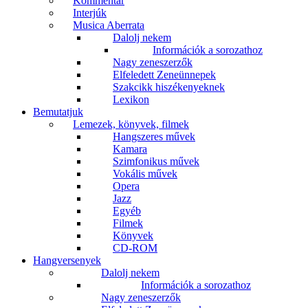
Kommentár
Interjúk
Musica Aberrata
Dalolj nekem
Információk a sorozathoz
Nagy zeneszerzők
Elfeledett Zeneünnepek
Szakcikk hiszékenyeknek
Lexikon
Bemutatjuk
Lemezek, könyvek, filmek
Hangszeres művek
Kamara
Szimfonikus művek
Vokális művek
Opera
Jazz
Egyéb
Filmek
Könyvek
CD-ROM
Hangversenyek
Dalolj nekem
Információk a sorozathoz
Nagy zeneszerzők