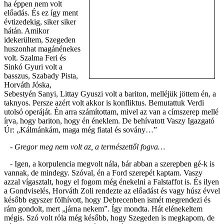
ha éppen nem volt
előadás. És ez így ment
évtizedekig, siker siker
hátán. Amikor
idekerültem, Szegeden
huszonhat magánénekes
volt. Szalma Feri és
Sinkó Gyuri volt a
basszus, Szabady Pista,
Horváth Jóska,
Sebestyén Sanyi, Littay Gyuszi volt a bariton, melléjük jöttem én, a
taknyos. Persze azért volt akkor is konfliktus. Bemutattuk Verdi
utolsó operáját. Én arra számítottam, mivel az van a címszerep mellé
írva, hogy bariton, hogy én éneklem. De behívatott Vaszy Igazgató
Úr: „Kálmánkám, maga még fiatal és sovány…”
- Gregor meg nem volt az, a természettől fogva…
- Igen, a korpulencia megvolt nála, bár abban a szerepben gé-k is
vannak, de mindegy. Szóval, én a Ford szerepét kaptam. Vaszy
azzal vígasztalt, hogy el fogom még énekelni a Falstaffot is. És ilyen
a Gondviselés, Horváth Zoli rendezte az előadást és vagy húsz évvel
később egyszer fölhívott, hogy Debrecenben ismét megrendezi és
rám gondolt, mert „járna nekem”. Így mondta. Hát elénekeltem
mégis. Szó volt róla még később, hogy Szegeden is megkapom, de