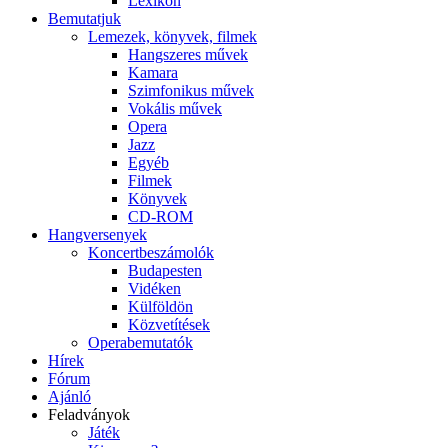
Lexikon
Bemutatjuk
Lemezek, könyvek, filmek
Hangszeres művek
Kamara
Szimfonikus művek
Vokális művek
Opera
Jazz
Egyéb
Filmek
Könyvek
CD-ROM
Hangversenyek
Koncertbeszámolók
Budapesten
Vidéken
Külföldön
Közvetítések
Operabemutatók
Hírek
Fórum
Ajánló
Feladványok
Játék