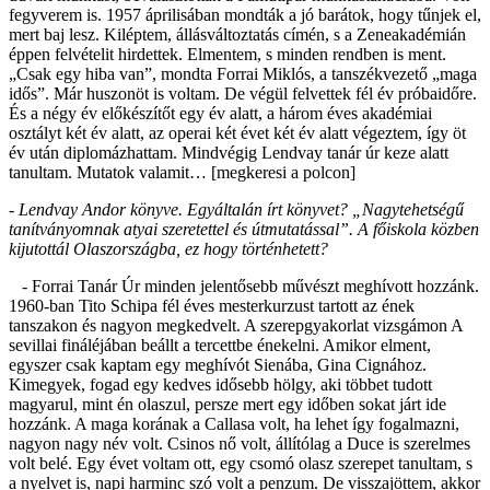
fegyverem is. 1957 áprilisában mondták a jó barátok, hogy tűnjek el,
mert baj lesz. Kiléptem, állásváltoztatás címén, s a Zeneakadémián
éppen felvételit hirdettek. Elmentem, s minden rendben is ment.
„Csak egy hiba van”, mondta Forrai Miklós, a tanszékvezető „maga
idős”. Már huszonöt is voltam. De végül felvettek fél év próbaidőre.
És a négy év előkészítőt egy év alatt, a három éves akadémiai
osztályt két év alatt, az operai két évet két év alatt végeztem, így öt
év után diplomázhattam. Mindvégig Lendvay tanár úr keze alatt
tanultam. Mutatok valamit… [megkeresi a polcon]
- Lendvay Andor könyve. Egyáltalán írt könyvet? „Nagytehetségű
tanítványomnak atyai szeretettel és útmutatással”. A főiskola közben
kijutottál Olaszországba, ez hogy történhetett?
- Forrai Tanár Úr minden jelentősebb művészt meghívott hozzánk.
1960-ban Tito Schipa fél éves mesterkurzust tartott az ének
tanszakon és nagyon megkedvelt. A szerepgyakorlat vizsgámon A
sevillai fináléjában beállt a tercettbe énekelni. Amikor elment,
egyszer csak kaptam egy meghívót Sienába, Gina Cignához.
Kimegyek, fogad egy kedves idősebb hölgy, aki többet tudott
magyarul, mint én olaszul, persze mert egy időben sokat járt ide
hozzánk. A maga korának a Callasa volt, ha lehet így fogalmazni,
nagyon nagy név volt. Csinos nő volt, állítólag a Duce is szerelmes
volt belé. Egy évet voltam ott, egy csomó olasz szerepet tanultam, s
a nyelvet is, napi harminc szó volt a penzum. De visszajöttem, akkor