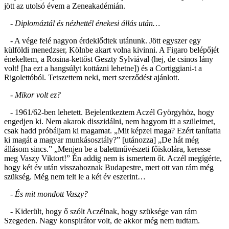
jött az utolsó évem a Zeneakadémián.
- Diplomáztál és nézhettél énekesi állás után…
- A vége felé nagyon érdeklődtek utánunk. Jött egyszer egy
külföldi menedzser, Kölnbe akart volna kivinni. A Figaro belépőjét
énekeltem, a Rosina-kettőst Geszty Sylviával (hej, de csinos lány
volt! [ha ezt a hangsúlyt kottázni lehetne]) és a Cortiggiani-t a
Rigolettóból. Tetszettem neki, mert szerződést ajánlott.
- Mikor volt ez?
- 1961/62-ben lehetett. Bejelentkeztem Aczél Györgyhöz, hogy
engedjen ki. Nem akarok disszidálni, nem hagyom itt a szüleimet,
csak hadd próbáljam ki magamat. „Mit képzel maga? Ezért tanítatta
ki magát a magyar munkásosztály?” [utánozza] „De hát még
állásom sincs.” „Menjen be a balettművészeti főiskolára, keresse
meg Vaszy Viktort!” Én addig nem is ismertem őt. Aczél megígérte,
hogy két év után visszahoznak Budapestre, mert ott van rám még
szükség. Még nem telt le a két év eszerint…
- És mit mondott Vaszy?
- Kiderült, hogy ő szólt Aczélnak, hogy szüksége van rám
Szegeden. Nagy konspirátor volt, de akkor még nem tudtam.