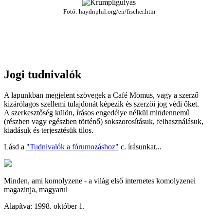
Fotó: haydnphil.org/en/fischer.htm
Jogi tudnivalók
A lapunkban megjelent szövegek a Café Momus, vagy a szerző
kizárólagos szellemi tulajdonát képezik és szerzői jog védi őket.
A szerkesztőség külön, írásos engedélye nélkül mindennemű
(részben vagy egészben történő) sokszorosításuk, felhasználásuk,
kiadásuk és terjesztésük tilos.
Lásd a
"Tudnivalók a fórumozáshoz"
c. írásunkat...
Minden, ami komolyzene - a világ első internetes komolyzenei
magazinja, magyarul
Alapítva: 1998. október 1.