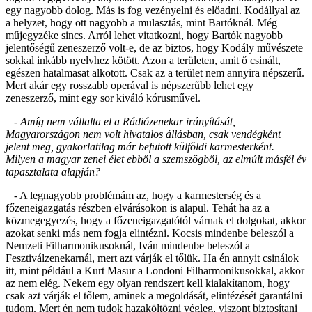
egy nagyobb dolog. Más is fog vezényelni és előadni. Kodállyal az
a helyzet, hogy ott nagyobb a mulasztás, mint Bartóknál. Még
műjegyzéke sincs. Arról lehet vitatkozni, hogy Bartók nagyobb
jelentőségű zeneszerző volt-e, de az biztos, hogy Kodály művészete
sokkal inkább nyelvhez kötött. Azon a területen, amit ő csinált,
egészen hatalmasat alkotott. Csak az a terület nem annyira népszerű.
Mert akár egy rosszabb operával is népszerűbb lehet egy
zeneszerző, mint egy sor kiváló kórusművel.
- Amíg nem vállalta el a Rádiózenekar irányítását,
Magyarországon nem volt hivatalos állásban, csak vendégként
jelent meg, gyakorlatilag már befutott külföldi karmesterként.
Milyen a magyar zenei élet ebből a szemszögből, az elmúlt másfél év
tapasztalata alapján?
- A legnagyobb problémám az, hogy a karmesterség és a
főzeneigazgatás részben elvárásokon is alapul. Tehát ha az a
közmegegyezés, hogy a főzeneigazgatótól várnak el dolgokat, akkor
azokat senki más nem fogja elintézni. Kocsis mindenbe beleszól a
Nemzeti Filharmonikusoknál, Iván mindenbe beleszól a
Fesztiválzenekarnál, mert azt várják el tőlük. Ha én annyit csinálok
itt, mint például a Kurt Masur a Londoni Filharmonikusokkal, akkor
az nem elég. Nekem egy olyan rendszert kell kialakítanom, hogy
csak azt várják el tőlem, aminek a megoldását, elintézését garantálni
tudom. Mert én nem tudok hazaköltözni végleg, viszont biztosítani