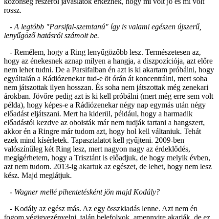
közönség részéről javaslatok érkeznek, hogy mi volt jó és mi volt
rossz.
- A legtöbb "Parsifal-szemtanú" így is valami egészen újszerű,
lenyűgöző hatásról számolt be.
- Remélem, hogy a Ring lenyűgözőbb lesz. Természetesen az,
hogy az énekesnek aznap milyen a hangja, a diszpozíciója, azt előre
nem lehet tudni. De a Parsifalban én azt is ki akartam próbálni, hogy
egyáltalán a Rádiózenekar tud-e öt órán át koncentrálni, mert soha
nem játszottak ilyen hosszan. És soha nem játszottak még zenekari
árokban. Jövőre pedig azt is ki kell próbálni (mert még erre sem volt
példa), hogy képes-e a Rádiózenekar négy nap egymás után négy
előadást eljátszani. Mert ha kiderül, például, hogy a harmadik
előadástól kezdve az oboisták már nem tudják tartani a hangszert,
akkor én a Ringre már tudom azt, hogy hol kell váltaniuk. Tehát
ezek mind kísérletek. Tapasztalatot kell gyűjteni. 2009-ben
valószínűleg két Ring lesz, mert nagyon nagy az érdeklődés,
megígérhetem, hogy a Trisztánt is előadjuk, de hogy melyik évben,
azt nem tudom. 2013-ig akartuk az egészet, de lehet, hogy nem lesz
kész. Majd meglátjuk.
- Wagner mellé pihentetésként jön majd Kodály?
- Kodály az egész más. Az egy összkiadás lenne. Azt nem én
fogom végigvezényelni, talán belefolyok, amennyire akarják, de ez