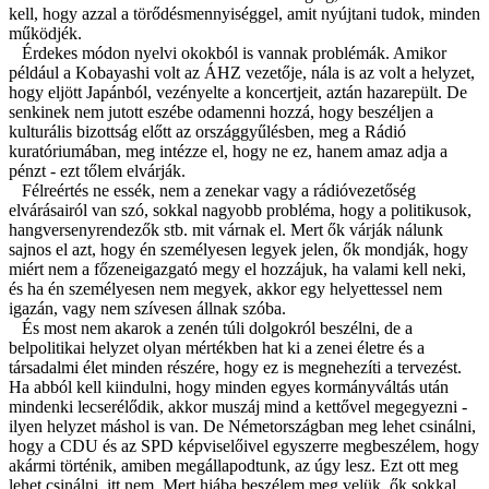
kell, hogy azzal a törődésmennyiséggel, amit nyújtani tudok, minden
működjék.
Érdekes módon nyelvi okokból is vannak problémák. Amikor
például a Kobayashi volt az ÁHZ vezetője, nála is az volt a helyzet,
hogy eljött Japánból, vezényelte a koncertjeit, aztán hazarepült. De
senkinek nem jutott eszébe odamenni hozzá, hogy beszéljen a
kulturális bizottság előtt az országgyűlésben, meg a Rádió
kuratóriumában, meg intézze el, hogy ne ez, hanem amaz adja a
pénzt - ezt tőlem elvárják.
Félreértés ne essék, nem a zenekar vagy a rádióvezetőség
elvárásairól van szó, sokkal nagyobb probléma, hogy a politikusok,
hangversenyrendezők stb. mit várnak el. Mert ők várják nálunk
sajnos el azt, hogy én személyesen legyek jelen, ők mondják, hogy
miért nem a főzeneigazgató megy el hozzájuk, ha valami kell neki,
és ha én személyesen nem megyek, akkor egy helyettessel nem
igazán, vagy nem szívesen állnak szóba.
És most nem akarok a zenén túli dolgokról beszélni, de a
belpolitikai helyzet olyan mértékben hat ki a zenei életre és a
társadalmi élet minden részére, hogy ez is megnehezíti a tervezést.
Ha abból kell kiindulni, hogy minden egyes kormányváltás után
mindenki lecserélődik, akkor muszáj mind a kettővel megegyezni -
ilyen helyzet máshol is van. De Németországban meg lehet csinálni,
hogy a CDU és az SPD képviselőivel egyszerre megbeszélem, hogy
akármi történik, amiben megállapodtunk, az úgy lesz. Ezt ott meg
lehet csinálni, itt nem. Mert hiába beszélem meg velük, ők sokkal