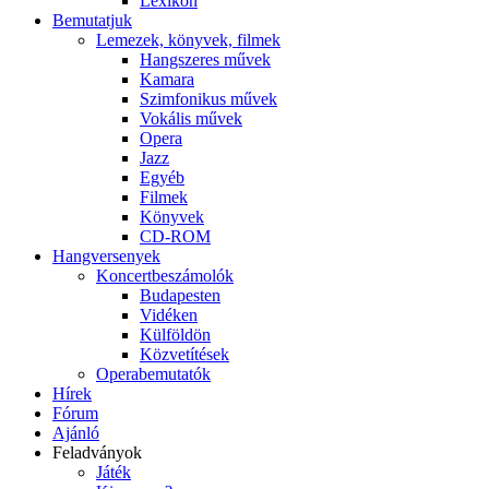
Lexikon
Bemutatjuk
Lemezek, könyvek, filmek
Hangszeres művek
Kamara
Szimfonikus művek
Vokális művek
Opera
Jazz
Egyéb
Filmek
Könyvek
CD-ROM
Hangversenyek
Koncertbeszámolók
Budapesten
Vidéken
Külföldön
Közvetítések
Operabemutatók
Hírek
Fórum
Ajánló
Feladványok
Játék