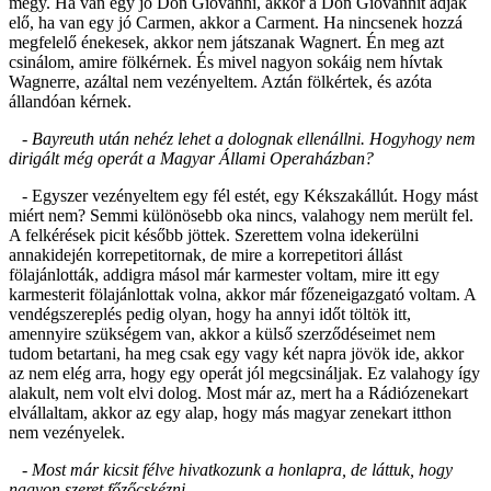
megy. Ha van egy jó Don Giovanni, akkor a Don Giovannit adják
elő, ha van egy jó Carmen, akkor a Carment. Ha nincsenek hozzá
megfelelő énekesek, akkor nem játszanak Wagnert. Én meg azt
csinálom, amire fölkérnek. És mivel nagyon sokáig nem hívtak
Wagnerre, azáltal nem vezényeltem. Aztán fölkértek, és azóta
állandóan kérnek.
- Bayreuth után nehéz lehet a dolognak ellenállni. Hogyhogy nem
dirigált még operát a Magyar Állami Operaházban?
- Egyszer vezényeltem egy fél estét, egy Kékszakállút. Hogy mást
miért nem? Semmi különösebb oka nincs, valahogy nem merült fel.
A felkérések picit később jöttek. Szerettem volna idekerülni
annakidején korrepetitornak, de mire a korrepetitori állást
fölajánlották, addigra másol már karmester voltam, mire itt egy
karmesterit fölajánlottak volna, akkor már főzeneigazgató voltam. A
vendégszereplés pedig olyan, hogy ha annyi időt töltök itt,
amennyire szükségem van, akkor a külső szerződéseimet nem
tudom betartani, ha meg csak egy vagy két napra jövök ide, akkor
az nem elég arra, hogy egy operát jól megcsináljak. Ez valahogy így
alakult, nem volt elvi dolog. Most már az, mert ha a Rádiózenekart
elvállaltam, akkor az egy alap, hogy más magyar zenekart itthon
nem vezényelek.
- Most már kicsit félve hivatkozunk a honlapra, de láttuk, hogy
nagyon szeret főzőcskézni…