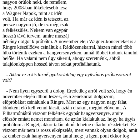
nagyon örülök neki, de remélem,
hogy 2008-ban tökéletesebb lesz
a Wagner Napok, mint az idén
volt. Ha már az idén is tetszett, az
persze nagyon jó, de ez még csak
a felkészülés. Nekem van egypár
hosszú távú tervem, amire muszáj
néhány dolgot kipróbálni. A november eleji Wagner-koncerteket is a
Ringre készülődve csináltuk a Rádiózenekarral, hiszen minél több
hiba történik ezeken a hangversenyeken, annál többet tudunk tanulni
belőle. Ha valami nem úgy sikerül, ahogy szeretnénk, abból
tulajdonképpen hosszú távon sokat profitálhatunk.
- Akkor ez a kis turné gyakorlatilag egy nyilvános próbasorozat
volt?
- Nem ilyen egyszerű a dolog. Eredetileg arról volt szó, hogy én
november elején itthon leszek, és a zenekarral dolgozom,
előpróbákat csinálunk a Ringre. Mert az egy nagyon nagy falat,
időnként elő kell venni kicsit, aztán elrakni, megint elővenni. A
Filharmóniától viszont felkértek egypár hangversenyre, amire
először emiatt nemet mondtam, de aztán kialakult az, hogy ha úgyis
próbálom a Ringet, akkor talán abból lehetne előadni részleteket. Ez
viszont már nem is rossz elképzelés, mert vannak olyan dolgok, amit
az ember csak hangversenyen tanul meg: ja igen, pont ekkor fog