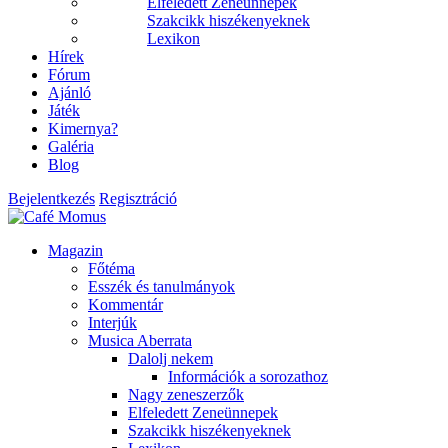
Elfeledett Zeneünnepek
Szakcikk hiszékenyeknek
Lexikon
Hírek
Fórum
Ajánló
Játék
Kimernya?
Galéria
Blog
Bejelentkezés
Regisztráció
Magazin
Főtéma
Esszék és tanulmányok
Kommentár
Interjúk
Musica Aberrata
Dalolj nekem
Információk a sorozathoz
Nagy zeneszerzők
Elfeledett Zeneünnepek
Szakcikk hiszékenyeknek