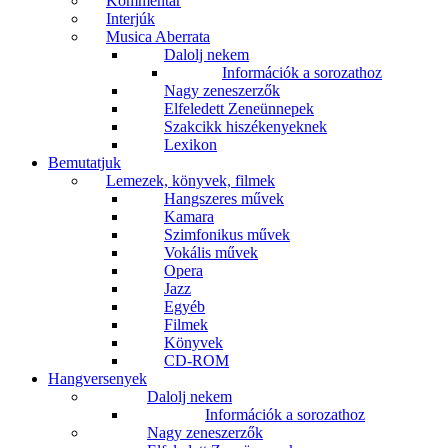
Kommentár
Interjúk
Musica Aberrata
Dalolj nekem
Információk a sorozathoz
Nagy zeneszerzők
Elfeledett Zeneünnepek
Szakcikk hiszékenyeknek
Lexikon
Bemutatjuk
Lemezek, könyvek, filmek
Hangszeres művek
Kamara
Szimfonikus művek
Vokális művek
Opera
Jazz
Egyéb
Filmek
Könyvek
CD-ROM
Hangversenyek
Dalolj nekem
Információk a sorozathoz
Nagy zeneszerzők