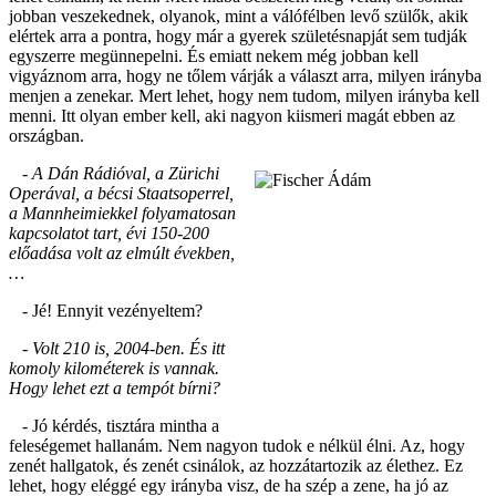
jobban veszekednek, olyanok, mint a válófélben levő szülők, akik
elértek arra a pontra, hogy már a gyerek születésnapját sem tudják
egyszerre megünnepelni. És emiatt nekem még jobban kell
vigyáznom arra, hogy ne tőlem várják a választ arra, milyen irányba
menjen a zenekar. Mert lehet, hogy nem tudom, milyen irányba kell
menni. Itt olyan ember kell, aki nagyon kiismeri magát ebben az
országban.
- A Dán Rádióval, a Zürichi
Operával, a bécsi Staatsoperrel,
a Mannheimiekkel folyamatosan
kapcsolatot tart, évi 150-200
előadása volt az elmúlt években,
…
- Jé! Ennyit vezényeltem?
- Volt 210 is, 2004-ben. És itt
komoly kilométerek is vannak.
Hogy lehet ezt a tempót bírni?
- Jó kérdés, tisztára mintha a
feleségemet hallanám. Nem nagyon tudok e nélkül élni. Az, hogy
zenét hallgatok, és zenét csinálok, az hozzátartozik az élethez. Ez
lehet, hogy eléggé egy irányba visz, de ha szép a zene, ha jó az