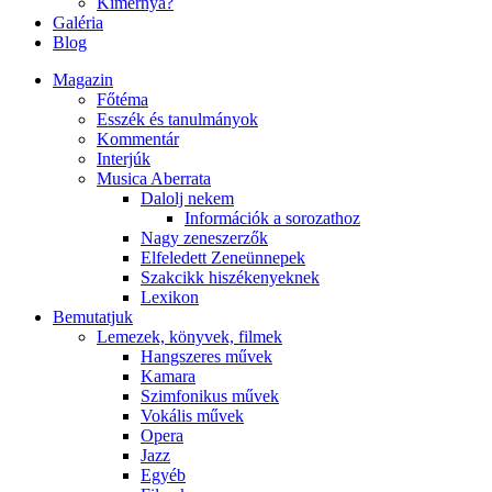
Kimernya?
Galéria
Blog
Magazin
Főtéma
Esszék és tanulmányok
Kommentár
Interjúk
Musica Aberrata
Dalolj nekem
Információk a sorozathoz
Nagy zeneszerzők
Elfeledett Zeneünnepek
Szakcikk hiszékenyeknek
Lexikon
Bemutatjuk
Lemezek, könyvek, filmek
Hangszeres művek
Kamara
Szimfonikus művek
Vokális művek
Opera
Jazz
Egyéb