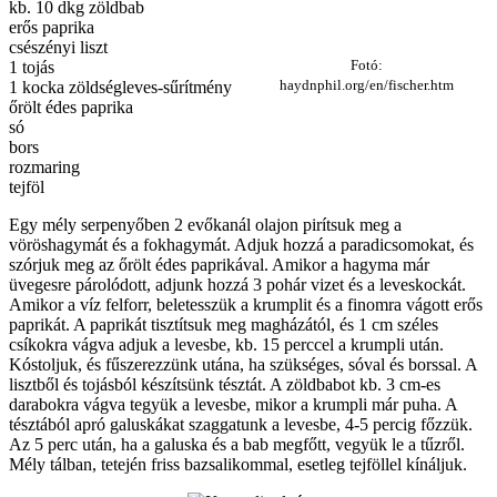
kb. 10 dkg zöldbab
erős paprika
csészényi liszt
Fotó:
1 tojás
haydnphil.org/en/fischer.htm
1 kocka zöldségleves-sűrítmény
őrölt édes paprika
só
bors
rozmaring
tejföl
Egy mély serpenyőben 2 evőkanál olajon pirítsuk meg a
vöröshagymát és a fokhagymát. Adjuk hozzá a paradicsomokat, és
szórjuk meg az őrölt édes paprikával. Amikor a hagyma már
üvegesre párolódott, adjunk hozzá 3 pohár vizet és a leveskockát.
Amikor a víz felforr, beletesszük a krumplit és a finomra vágott erős
paprikát. A paprikát tisztítsuk meg magházától, és 1 cm széles
csíkokra vágva adjuk a levesbe, kb. 15 perccel a krumpli után.
Kóstoljuk, és fűszerezzünk utána, ha szükséges, sóval és borssal. A
lisztből és tojásból készítsünk tésztát. A zöldbabot kb. 3 cm-es
darabokra vágva tegyük a levesbe, mikor a krumpli már puha. A
tésztából apró galuskákat szaggatunk a levesbe, 4-5 percig főzzük.
Az 5 perc után, ha a galuska és a bab megfőtt, vegyük le a tűzről.
Mély tálban, tetején friss bazsalikommal, esetleg tejföllel kínáljuk.