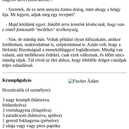
- Szeretek, de ez nem annyira fontos dolog, mint ahogy a hölgy
írja. Mi legyen, adjak meg egy receptet?
- Majd letöltünk egyet. Inkább arra lennénk kíváncsiak, hogy van-
e ennél fontosabb "mellékes" tevékenység.
- Van, de mindig más. Voltak például olyan időszakaim, amikor
fordítottam, szakirodalmat is, szépirodalmat is. Aztán volt, hogy a
Helsinki Bizottságnál a menekültüggyel foglalkoztam. Mindig van
valami, ami mellékesen érdekel, csak ezek változnak, és időm sincs
mindig rájuk. Túl rövid az élet ahhoz, hogy többféle dolgot csináljak
teljes odaadással.
Krumpligulyás
Hozzávalók (4 személyre):
3 nagy krumpli (hámozva,
feldarabolva)
3 vöröshagyma (felaprítva)
3 paradicsom (hámozva, aprítva)
1 gerezd fokhagyma (préselve)
2 sárga vagy vagy piros paprika