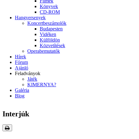
Filmek
Könyvek
CD-ROM
Hangversenyek
Koncertbeszámolók
Budapesten
Vidéken
Külföldön
Közvetítések
Operabemutatók
Hírek
Fórum
Ajánló
Feladványok
Játék
KIMERNYA?
Galéria
Blog
Interjúk