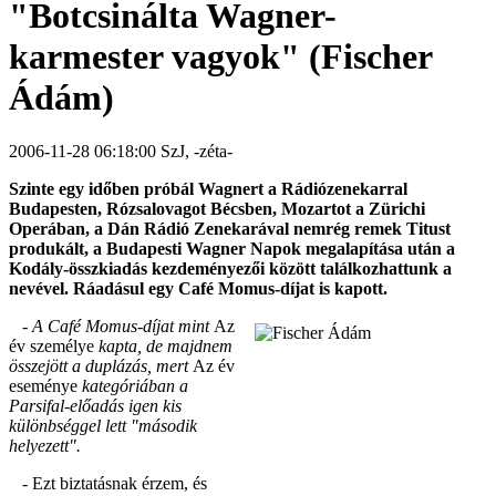
"Botcsinálta Wagner-
karmester vagyok" (Fischer
Ádám)
2006-11-28 06:18:00 SzJ, -zéta-
Szinte egy időben próbál Wagnert a Rádiózenekarral
Budapesten, Rózsalovagot Bécsben, Mozartot a Zürichi
Operában, a Dán Rádió Zenekarával nemrég remek Titust
produkált, a Budapesti Wagner Napok megalapítása után a
Kodály-összkiadás kezdeményezői között találkozhattunk a
nevével. Ráadásul egy Café Momus-díjat is kapott.
- A Café Momus-díjat mint
Az
év személye
kapta, de majdnem
összejött a duplázás, mert
Az év
eseménye
kategóriában a
Parsifal-előadás igen kis
különbséggel lett "második
helyezett".
- Ezt biztatásnak érzem, és