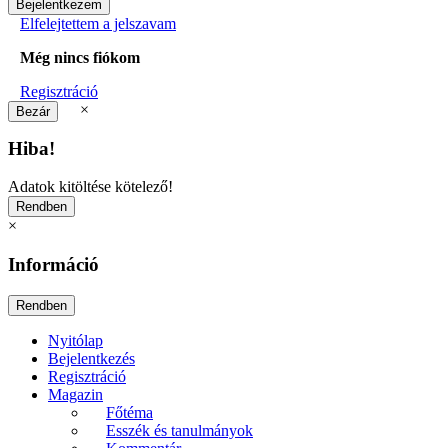
Elfelejtettem a jelszavam
Még nincs fiókom
Regisztráció
×
Hiba!
Adatok kitöltése kötelező!
×
Információ
Nyitólap
Bejelentkezés
Regisztráció
Magazin
Főtéma
Esszék és tanulmányok