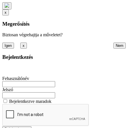
x
Megerősítés
Biztosan végrehajtja a műveletet?
x
Bejelentkezés
Fehasználónév
Jelszó
Bejelentkezve maradok