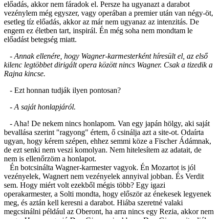
előadás, akkor nem fáradok el. Persze ha ugyanazt a darabot
vezénylem még egyszer, vagy operában a premier után van négy-öt,
esetleg tíz előadás, akkor az már nem ugyanaz az intenzitás. De
engem ez életben tart, inspirál. Én még soha nem mondtam le
előadást betegség miatt.
- Annak ellenére, hogy Wagner-karmesterként híresült el, az első
kilenc legtöbbet dirigált opera között nincs Wagner. Csak a tizedik a
Rajna kincse.
- Ezt honnan tudják ilyen pontosan?
- A saját honlapjáról.
- Aha! De nekem nincs honlapom. Van egy japán hölgy, aki saját
bevallása szerint "ragyong" értem, ő csinálja azt a site-ot. Odaírta
ugyan, hogy kérem szépen, ehhez semmi köze a Fischer Ádámnak,
de ezt senki nem veszi komolyan. Nem hitelesítem az adatait, de
nem is ellenőrzöm a honlapot.
Én botcsinálta Wagner-karmester vagyok. Én Mozartot is jól
vezényelek, Wagnert nem vezényelek annyival jobban. És Verdit
sem. Hogy miért volt ezekből mégis több? Egy igazi
operakarmester, a Solti mondta, hogy először az énekesek legyenek
meg, és aztán kell keresni a darabot. Hiába szeretné valaki
megcsinálni például az Oberont, ha arra nincs egy Rezia, akkor nem