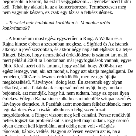
begörcsölni a karom, ha ezt itt végigjátszom… ilyeneket azért tudni
kell. Tehát így alakult ki az a koncertsorozat. Természetesen még
nem vagyunk készen, ez csak egy fázisa a felkészülésnek.
- Terveket már hallottunk korábban is. Vannak-e azóta
konkrétumok?
- A konkrétum most egész egyszerűen a Ring. A Walkür és a
Rajna kincse ebben a szezonban meglesz, a Sigfried és Az istenek
alkonya a jövő szezonban, és akkor négy nap alatt eljátsszuk a teljes
Ringet. Biztos, hogy nemzetközi érdeklődésre is számot tart majd,
mert például 2008-ra Londonban már jegyfoglalások vannak, egyre
több. Kicsit azért ott is tartunk, hogy azáltal, hogy 2008-ban az
egész lemegy, van, aki azt mondja, hogy azt akarja meghallgatni. De
remélem, 2007-re is lesznek érdeklődők, mert ez egy újfajta
megközelítésű, "látványos" dolog lesz. Én szeretnék egy olyan
előadást, ami a fiataloknak is operaélményt nyújt, hogy amikor
bejönnek, azt mondják, hogy hú, nem tudtam, hogy az opera ilyen
érdekes. Főleg a Rajna kincse alkalmas mindenféle színpadszerű és
látványos elemekre. A Parsifalt azért mondtam felkészülésnek, mert
leginkább ez és a Trisztán alkalmas a félig szcenírozott
megoldásokra, a Ringet viszont meg kell csinálni. Persze rendkívül
nehéz logisztikai problémákat is meg kell majd oldani. Egy csomó
olyan elemet kell kipróbálni, ami eddig nem volt - világítás,
táncosok, bábok, vetítés. Nagyon szívesen veszem azt is, ha a