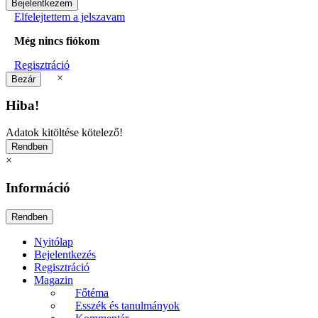
Elfelejtettem a jelszavam
Még nincs fiókom
Regisztráció
×
Hiba!
Adatok kitöltése kötelező!
×
Információ
Nyitólap
Bejelentkezés
Regisztráció
Magazin
Főtéma
Esszék és tanulmányok