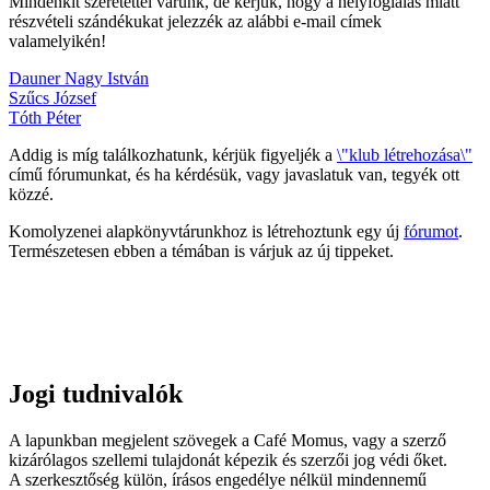
Mindenkit szeretettel várunk, de kérjük, hogy a helyfoglalás miatt
részvételi szándékukat jelezzék az alábbi e-mail címek
valamelyikén!
Dauner Nagy István
Szűcs József
Tóth Péter
Addig is míg találkozhatunk, kérjük figyeljék a
\"klub létrehozása\"
című fórumunkat, és ha kérdésük, vagy javaslatuk van, tegyék ott
közzé.
Komolyzenei alapkönyvtárunkhoz is létrehoztunk egy új
fórumot
.
Természetesen ebben a témában is várjuk az új tippeket.
Jogi tudnivalók
A lapunkban megjelent szövegek a Café Momus, vagy a szerző
kizárólagos szellemi tulajdonát képezik és szerzői jog védi őket.
A szerkesztőség külön, írásos engedélye nélkül mindennemű