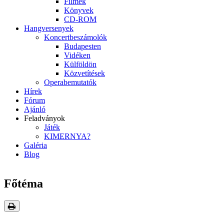
Filmek
Könyvek
CD-ROM
Hangversenyek
Koncertbeszámolók
Budapesten
Vidéken
Külföldön
Közvetítések
Operabemutatók
Hírek
Fórum
Ajánló
Feladványok
Játék
KIMERNYA?
Galéria
Blog
Főtéma