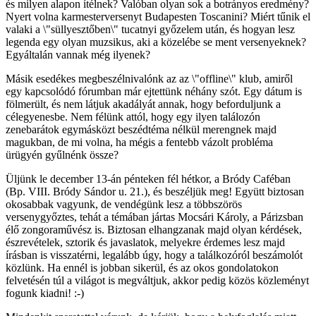
és milyen alapon ítélnek? Valóban olyan sok a botrányos eredmény?
Nyert volna karmesterversenyt Budapesten Toscanini? Miért tűnik el
valaki a \"süllyesztőben\" tucatnyi győzelem után, és hogyan lesz
legenda egy olyan muzsikus, aki a közelébe se ment versenyeknek?
Egyáltalán vannak még ilyenek?
Másik esedékes megbeszélnivalónk az az \"offline\" klub, amiről
egy kapcsolódó fórumban már ejtettünk néhány szót. Egy dátum is
fölmerült, és nem látjuk akadályát annak, hogy beforduljunk a
célegyenesbe. Nem félünk attól, hogy egy ilyen találozón
zenebarátok egymásközt beszédtéma nélkül merengnek majd
magukban, de mi volna, ha mégis a fentebb vázolt probléma
ürügyén gyűlnénk össze?
Üljünk le december 13-án pénteken fél hétkor, a Bródy Caféban
(Bp. VIII. Bródy Sándor u. 21.), és beszéljük meg! Együtt biztosan
okosabbak vagyunk, de vendégünk lesz a többszörös
versenygyőztes, tehát a témában jártas Mocsári Károly, a Párizsban
élő zongoraművész is. Biztosan elhangzanak majd olyan kérdések,
észrevételek, sztorik és javaslatok, melyekre érdemes lesz majd
írásban is visszatérni, legalább úgy, hogy a találkozóról beszámolót
közlünk. Ha ennél is jobban sikerül, és az okos gondolatokon
felvetésén túl a világot is megváltjuk, akkor pedig közös közleményt
fogunk kiadni! :-)