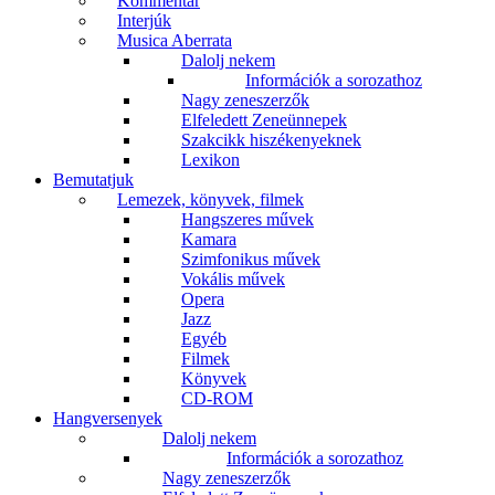
Kommentár
Interjúk
Musica Aberrata
Dalolj nekem
Információk a sorozathoz
Nagy zeneszerzők
Elfeledett Zeneünnepek
Szakcikk hiszékenyeknek
Lexikon
Bemutatjuk
Lemezek, könyvek, filmek
Hangszeres művek
Kamara
Szimfonikus művek
Vokális művek
Opera
Jazz
Egyéb
Filmek
Könyvek
CD-ROM
Hangversenyek
Dalolj nekem
Információk a sorozathoz
Nagy zeneszerzők