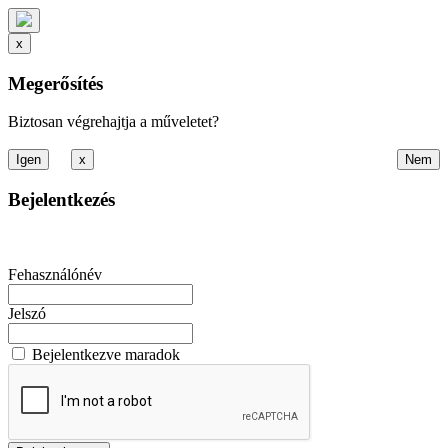
x
Megerősítés
Biztosan végrehajtja a műveletet?
x
Bejelentkezés
Fehasználónév
Jelszó
Bejelentkezve maradok