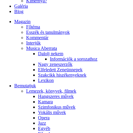
Kimernya?
Galéria
Blog
Magazin
Főtéma
Esszék és tanulmányok
Kommentár
Interjúk
Musica Aberrata
Dalolj nekem
Információk a sorozathoz
Nagy zeneszerzők
Elfeledett Zeneünnepek
Szakcikk hiszékenyeknek
Lexikon
Bemutatjuk
Lemezek, könyvek, filmek
Hangszeres művek
Kamara
Szimfonikus művek
Vokális művek
Opera
Jazz
Egyéb