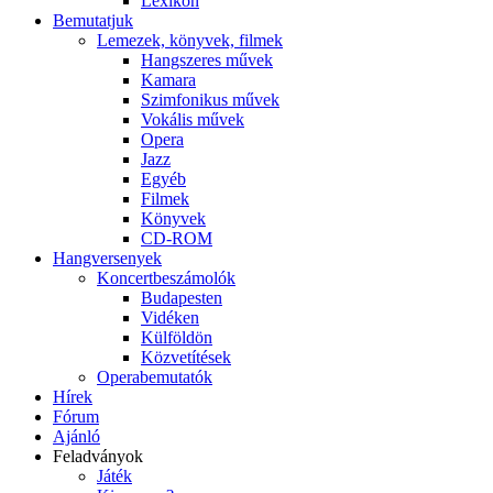
Lexikon
Bemutatjuk
Lemezek, könyvek, filmek
Hangszeres művek
Kamara
Szimfonikus művek
Vokális művek
Opera
Jazz
Egyéb
Filmek
Könyvek
CD-ROM
Hangversenyek
Koncertbeszámolók
Budapesten
Vidéken
Külföldön
Közvetítések
Operabemutatók
Hírek
Fórum
Ajánló
Feladványok
Játék