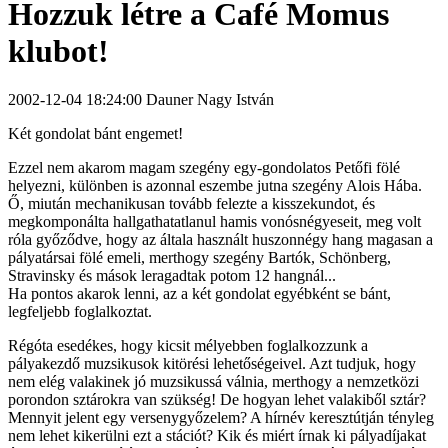
Hozzuk létre a Café Momus
klubot!
2002-12-04 18:24:00 Dauner Nagy István
Két gondolat bánt engemet!
Ezzel nem akarom magam szegény egy-gondolatos Petőfi fölé
helyezni, különben is azonnal eszembe jutna szegény Alois Hába.
Ő, miután mechanikusan tovább felezte a kisszekundot, és
megkomponálta hallgathatatlanul hamis vonósnégyeseit, meg volt
róla győződve, hogy az általa használt huszonnégy hang magasan a
pályatársai fölé emeli, merthogy szegény Bartók, Schönberg,
Stravinsky és mások leragadtak potom 12 hangnál...
Ha pontos akarok lenni, az a két gondolat egyébként se bánt,
legfeljebb foglalkoztat.
Régóta esedékes, hogy kicsit mélyebben foglalkozzunk a
pályakezdő muzsikusok kitörési lehetőségeivel. Azt tudjuk, hogy
nem elég valakinek jó muzsikussá válnia, merthogy a nemzetközi
porondon sztárokra van szükség! De hogyan lehet valakiből sztár?
Mennyit jelent egy versenygyőzelem? A hírnév keresztútján tényleg
nem lehet kikerülni ezt a stációt? Kik és miért írnak ki pályadíjakat