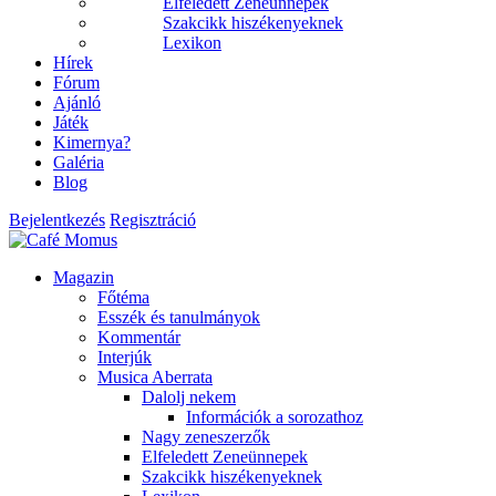
Elfeledett Zeneünnepek
Szakcikk hiszékenyeknek
Lexikon
Hírek
Fórum
Ajánló
Játék
Kimernya?
Galéria
Blog
Bejelentkezés
Regisztráció
Magazin
Főtéma
Esszék és tanulmányok
Kommentár
Interjúk
Musica Aberrata
Dalolj nekem
Információk a sorozathoz
Nagy zeneszerzők
Elfeledett Zeneünnepek
Szakcikk hiszékenyeknek