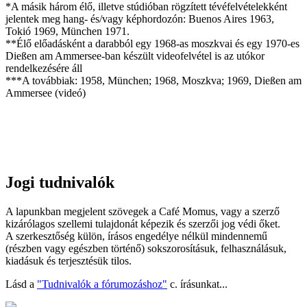
*A másik három élő, illetve stúdióban rögzített tévéfelvételekként
jelentek meg hang- és/vagy képhordozón: Buenos Aires 1963,
Tokió 1969, München 1971.
**Élő előadásként a darabból egy 1968-as moszkvai és egy 1970-es
Dießen am Ammersee-ban készült videofelvétel is az utókor
rendelkezésére áll
***A továbbiak: 1958, München; 1968, Moszkva; 1969, Dießen am
Ammersee (videó)
Jogi tudnivalók
A lapunkban megjelent szövegek a Café Momus, vagy a szerző
kizárólagos szellemi tulajdonát képezik és szerzői jog védi őket.
A szerkesztőség külön, írásos engedélye nélkül mindennemű
(részben vagy egészben történő) sokszorosításuk, felhasználásuk,
kiadásuk és terjesztésük tilos.
Lásd a
"Tudnivalók a fórumozáshoz"
c. írásunkat...