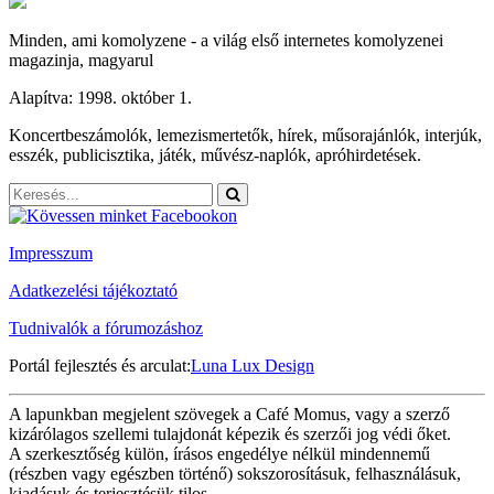
Minden, ami komolyzene - a világ első internetes komolyzenei
magazinja, magyarul
Alapítva: 1998. október 1.
Koncertbeszámolók, lemezismertetők, hírek, műsorajánlók, interjúk,
esszék, publicisztika, játék, művész-naplók, apróhirdetések.
Impresszum
Adatkezelési tájékoztató
Tudnivalók a fórumozáshoz
Portál fejlesztés és arculat:
Luna Lux Design
A lapunkban megjelent szövegek a Café Momus, vagy a szerző
kizárólagos szellemi tulajdonát képezik és szerzői jog védi őket.
A szerkesztőség külön, írásos engedélye nélkül mindennemű
(részben vagy egészben történő) sokszorosításuk, felhasználásuk,
kiadásuk és terjesztésük tilos.