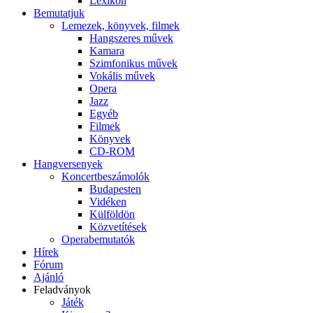
Lexikon
Bemutatjuk
Lemezek, könyvek, filmek
Hangszeres művek
Kamara
Szimfonikus művek
Vokális művek
Opera
Jazz
Egyéb
Filmek
Könyvek
CD-ROM
Hangversenyek
Koncertbeszámolók
Budapesten
Vidéken
Külföldön
Közvetítések
Operabemutatók
Hírek
Fórum
Ajánló
Feladványok
Játék