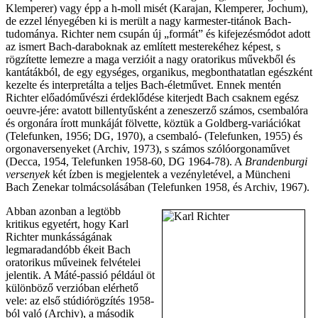
Klemperer) vagy épp a h-moll misét (Karajan, Klemperer, Jochum),
de ezzel lényegében ki is merült a nagy karmester-titánok Bach-
tudománya. Richter nem csupán új „formát” és kifejezésmódot adott
az ismert Bach-daraboknak az említett mesterekéhez képest, s
rögzítette lemezre a maga verzióit a nagy oratorikus művekből és
kantátákból, de egy egységes, organikus, megbonthatatlan egészként
kezelte és interpretálta a teljes Bach-életművet. Ennek mentén
Richter előadóművészi érdeklődése kiterjedt Bach csaknem egész
oeuvre-jére: avatott billentyűsként a zeneszerző számos, csembalóra
és orgonára írott munkáját fölvette, köztük a Goldberg-variációkat
(Telefunken, 1956; DG, 1970), a csembaló- (Telefunken, 1955) és
orgonaversenyeket (Archiv, 1973), s számos szólóorgonaművet
(Decca, 1954, Telefunken 1958-60, DG 1964-78). A
Brandenburgi
versenyek
két ízben is megjelentek a vezényletével, a Müncheni
Bach Zenekar tolmácsolásában (Telefunken 1958, és Archiv, 1967).
Abban azonban a legtöbb
kritikus egyetért, hogy Karl
Richter munkásságának
legmaradandóbb ékeit Bach
oratorikus műveinek felvételei
jelentik. A Máté-passió például öt
különböző verzióban elérhető
vele: az első stúdiórögzítés 1958-
ból való (Archiv), a második