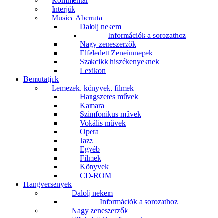
Kommentár
Interjúk
Musica Aberrata
Dalolj nekem
Információk a sorozathoz
Nagy zeneszerzők
Elfeledett Zeneünnepek
Szakcikk hiszékenyeknek
Lexikon
Bemutatjuk
Lemezek, könyvek, filmek
Hangszeres művek
Kamara
Szimfonikus művek
Vokális művek
Opera
Jazz
Egyéb
Filmek
Könyvek
CD-ROM
Hangversenyek
Dalolj nekem
Információk a sorozathoz
Nagy zeneszerzők