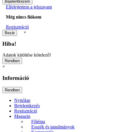
Elfelejtettem a jelszavam
Még nincs fiókom
Regisztráció
×
Hiba!
Adatok kitöltése kötelező!
×
Információ
Nyitólap
Bejelentkezés
Regisztráció
Magazin
Főtéma
Esszék és tanulmányok