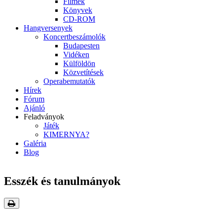
Filmek
Könyvek
CD-ROM
Hangversenyek
Koncertbeszámolók
Budapesten
Vidéken
Külföldön
Közvetítések
Operabemutatók
Hírek
Fórum
Ajánló
Feladványok
Játék
KIMERNYA?
Galéria
Blog
Esszék és tanulmányok