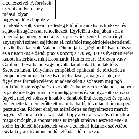
a zenészeivel. A források
szerint amilyen nagy
tudású, olyan
nagyvonalú és impulzív
munkatárs volt, s nem mellesleg kitűnő manuális technikával és
sajátos kisugárzással rendelkezett. Egyfelől a kisujjában volt a
repertoárja, amennyiben a szász protestáns zenei hagyományt
anyanyelvi szinten sajátította el, másfelől megkérdőjelezhetetlenül
muzikális alkat volt. Valahol félúton járt a „régimódi” Bach-játszás
és a historikus előadói praxis között; a ’70-es, ’80-as években erőre
kapott historisták, mint Leonhardt, Harnoncourt, Brüggen vagy
Gardiner, bevallottan vagy bevallatlanul sokat tanultak tőle.
Szeretett lassú, kényelmes tempókból építkezni, de törekedett a
temperamentumos, beszédszerű előadásra, a nagyvonalú, de
figyelmes formakezelésre; mindenekelőtt a sohasem megingó
struktúra biztonságára és a vokális és hangszeres szólamok, ha nem
is patikamérlegen mért, de mindig pontos és kidolgozott arányára
ügyelt, mellyel sokszor inkább a darabok lírai csengését és epikus
ívét emelte ki, nem erőltetett manírba hajló, túlzottan drámai-operás
gesztusokat. Richter ehelyett mértékletes és fegyelmezett maradt,
hagyta, sőt arra kérte a szólistáit, hogy a vokális szólószólamok a
maguk módján, a spontaneitás illúzióját kínálva illeszkedjenek a
sodró lendületű kórustételek vagy a zenekari futamok szövetébe,
egyfajta „kreatívan inspiráló” előadást létrehozva.