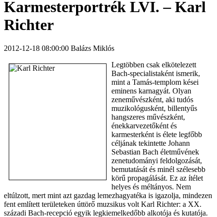
Karmesterportrék LVI. – Karl
Richter
2012-12-18 08:00:00 Balázs Miklós
Legtöbben csak elkötelezett
Bach-specialistaként ismerik,
mint a Tamás-templom kései
eminens karnagyát. Olyan
zeneművészként, aki tudós
muzikológusként, billentyűs
hangszeres művészként,
énekkarvezetőként és
karmesterként is élete legfőbb
céljának tekintette Johann
Sebastian Bach életművének
zenetudományi feldolgozását,
bemutatását és minél szélesebb
körű propagálását. Ez az ítélet
helyes és méltányos. Nem
eltúlzott, mert mint azt gazdag lemezhagyatéka is igazolja, mindezen
fent említett területeken úttörő muzsikus volt Karl Richter: a XX.
századi Bach-recepció egyik legkiemelkedőbb alkotója és kutatója.