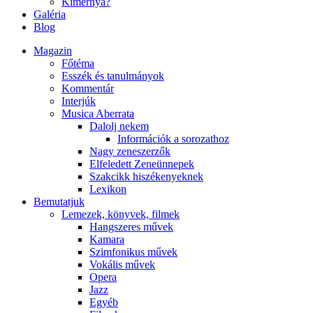
Kimernya?
Galéria
Blog
Magazin
Főtéma
Esszék és tanulmányok
Kommentár
Interjúk
Musica Aberrata
Dalolj nekem
Információk a sorozathoz
Nagy zeneszerzők
Elfeledett Zeneünnepek
Szakcikk hiszékenyeknek
Lexikon
Bemutatjuk
Lemezek, könyvek, filmek
Hangszeres művek
Kamara
Szimfonikus művek
Vokális művek
Opera
Jazz
Egyéb