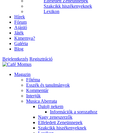
Elfeledett Zeneünnepek
Szakcikk hiszékenyeknek
Lexikon
Hírek
Fórum
Ajánló
Játék
Kimernya?
Galéria
Blog
Bejelentkezés
Regisztráció
Magazin
Főtéma
Esszék és tanulmányok
Kommentár
Interjúk
Musica Aberrata
Dalolj nekem
Információk a sorozathoz
Nagy zeneszerzők
Elfeledett Zeneünnepek
Szakcikk hiszékenyeknek