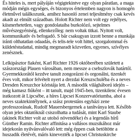
És hiteles is, mert pályáján végigtekintve egy olyan páratlan, a maga
módján mégis egységes, és bizonyos értelemben nagyon is homogén
életművel találkozunk, amihez hasonló zenei teljesítmény csak kevés
akadt az elmúlt században. Holott Richter nem volt egy rejtélyes,
kiismerhetetlen, vagy gondolataiba burkolózó, sejtelmes
művészegyéniség, ellenkezőleg: nem voltak titkai. Nyitott volt,
kommunikatív és befogadó. S bár csakugyan izzott benne a munkája
iránti olthatatlan odaadás, és telis-tele volt hittel, szorgalommal és
küldetéstudattal, mindig megmaradt közvetlen, egyenes, szívélyes
zenésznek.
Lelkipásztor fiaként, Karl Richter 1926 októberében született a
szászországi Plauen városában, nem messze a csehszlovák határtól.
Gyermekkorától kezdve tanult zongorázni és orgonálni, tizenkét
éves volt, mikor felvételt nyert a drezdai Kreuzschuléba és a neves
Dresden Kreuzchor kóristája lett. A második világháború idején –
még kamasz fiúként – itt tanult, majd 1945-ben, tizenkilenc évesen
iratkozott át Lipcsébe, a híres Lipcsei Konzervatóriumba, ahol a
neves szaktekintélynek, a szász protestáns egyházi zene
professzorának, Rudolf Mauersbergernek a tanítványa lett. Később
olyan jeles oktatóknál csiszolhatta a tudását, mint Karl Staube
(akinek Richter volt az utolsó növendéke) és a legendás hírű
Günther Ramin. Richter affinitása a vallásos muzsikához már
idejekorán nyilvánvalóvaló lett: még éppen csak betöltötte a
huszadik életévét, máris kinevezték a lipcsei Christuskirche