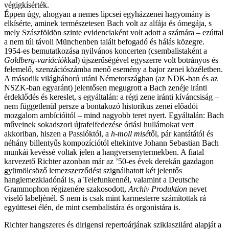
végigkísérték.
Éppen úgy, ahogyan a nemes lipcsei egyházzenei hagyomány is
elkísérte, aminek természetesen Bach volt az alfája és ómegája, s
mely Szászföldön szinte evidenciaként volt adott a számára – ezúttal
a nem túl távoli Münchenben talált befogadó és hálás közegre.
1954-es bemutatkozása nyilvános koncerten (csembalistaként a
Goldberg-variációk
kal) újszerűségével egyszerre volt botrányos és
felemelő, szenzációszámba menő esemény a bajor zenei közéletben.
A második világháború utáni Németországban (az NDK-ban és az
NSZK-ban egyaránt) jelentősen megugrott a Bach zenéje iránti
érdeklődés és kereslet, s egyáltalán: a régi zene iránti kíváncsiság –
nem függetlenül persze a bontakozó historikus zenei előadói
mozgalom ambícióitól – mind nagyobb teret nyert. Egyáltalán: Bach
műveinek sokadszori újrafelfedezése óriási hullámokat vert
akkoriban, hiszen a Passióktól, a
h-moll misé
től, pár kantátától és
néhány billentyűs kompozíciótól eltekintve Johann Sebastian Bach
munkái kevéssé voltak jelen a hangversenytermekben. A fiatal
karvezető Richter azonban már az ’50-es évek derekán gazdagon
gyümölcsöző lemezszerződést szignálhatott két jelentős
hanglemezkiadónál is, a Telefunkennél, valamint a Deutsche
Grammophon régizenére szakosodott,
Archiv Produktion
nevet
viselő labeljénél. S nem is csak mint karmesterre számítottak rá
együttesei élén, de mint csembalistára és orgonistára is.
Richter hangszeres és dirigensi repertoárjának sziklaszilárd alapját a