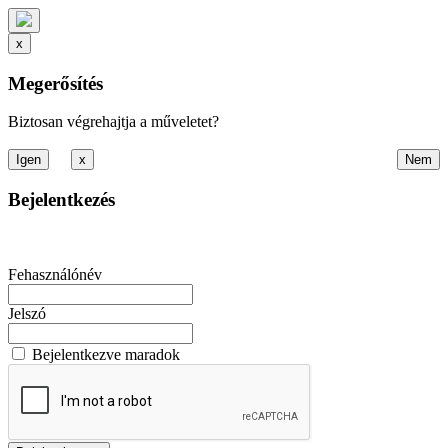
x
Megerősítés
Biztosan végrehajtja a műveletet?
x
Bejelentkezés
Fehasználónév
Jelszó
Bejelentkezve maradok