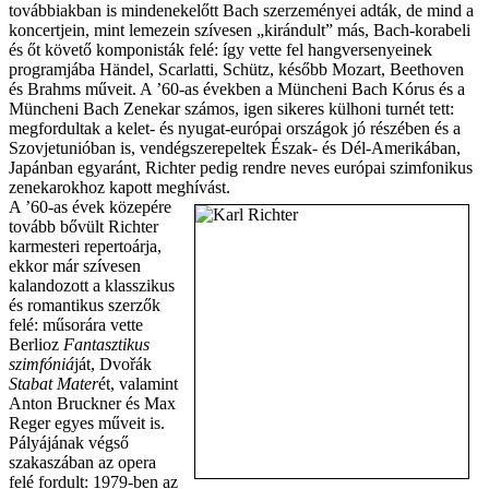
továbbiakban is mindenekelőtt Bach szerzeményei adták, de mind a
koncertjein, mint lemezein szívesen „kirándult” más, Bach-korabeli
és őt követő komponisták felé: így vette fel hangversenyeinek
programjába Händel, Scarlatti, Schütz, később Mozart, Beethoven
és Brahms műveit. A ’60-as években a Müncheni Bach Kórus és a
Müncheni Bach Zenekar számos, igen sikeres külhoni turnét tett:
megfordultak a kelet- és nyugat-európai országok jó részében és a
Szovjetunióban is, vendégszerepeltek Észak- és Dél-Amerikában,
Japánban egyaránt, Richter pedig rendre neves európai szimfonikus
zenekarokhoz kapott meghívást.
A ’60-as évek közepére
tovább bővült Richter
karmesteri repertoárja,
ekkor már szívesen
kalandozott a klasszikus
és romantikus szerzők
felé: műsorára vette
Berlioz
Fantasztikus
szimfóniá
ját, Dvořák
Stabat Mater
ét, valamint
Anton Bruckner és Max
Reger egyes műveit is.
Pályájának végső
szakaszában az opera
felé fordult: 1979-ben az