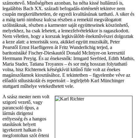
számottevő. Minőségében azonban, ha néha kissé hullámzó is,
legalábbis Bach XX. századi befogadás-történetét tekintve nem
csupán megkerülhetetlen, de egyedi kvalitásúnak tartható. A siker és
a máig tartó nimbusz kulcsa részben a remekül megválogatott
szólistáknak, részben a karmester saját együtteseinek köszönhető,
melyekhez, ha csak lehetett, a lemezfelvételekkor is ragaszkodott.
Nem véletlen, hogy a korszak legkiválóbb énekművészei dolgoztak
a keze alatt: a tenoristák sora, akikkel együtt muzsikált, Peter
Pearstől Ernst Haefligeren át Fritz Wunderlichig terjed, a
baritonistáké Fischer-Dieskautól Donald McIntyre-on keresztül
Herrmann Preyig. És az énekesnők: Irmgard Seefried, Edith Mathis,
Maria Stader, Tatiana Troyanos – és sor még hosszan folytatható
volna, hisz Richternek kétségkívül kitűnő füle volt az énekes
magánszólamok kiosztásához. E tekintetben – figyelembe véve az
előadói stílusiskolát és repertoárt – legfeljebb Karl Münchinger
stuttgarti műhelye vetekedhetett vele.
A szász mester nem volt
szigorú vezető, vagy
parancsoló típus, a
lármás dirigensi
erélyesség és a hangos
utasítások helyett
igyekezett halkan és
megfontoltan szót érteni