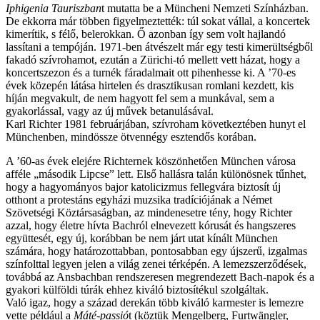
Iphigenia Tauriszban
t mutatta be a Müncheni Nemzeti Színházban.
De ekkorra már többen figyelmeztették: túl sokat vállal, a koncertek
kimerítik, s félő, belerokkan. Ő azonban így sem volt hajlandó
lassítani a tempóján. 1971-ben átvészelt már egy testi kimerültségből
fakadó szívrohamot, ezután a Zürichi-tó mellett vett házat, hogy a
koncertszezon és a turnék fáradalmait ott pihenhesse ki. A ’70-es
évek közepén látása hirtelen és drasztikusan romlani kezdett, kis
híján megvakult, de nem hagyott fel sem a munkával, sem a
gyakorlással, vagy az új művek betanulásával.
Karl Richter 1981 februárjában, szívroham következtében hunyt el
Münchenben, mindössze ötvennégy esztendős korában.
A ’60-as évek elejére Richternek köszönhetően München városa
afféle „második Lipcse” lett. Első hallásra talán különösnek tűnhet,
hogy a hagyományos bajor katolicizmus fellegvára biztosít új
otthont a protestáns egyházi muzsika tradíciójának a Német
Szövetségi Köztársaságban, az mindenesetre tény, hogy Richter
azzal, hogy életre hívta Bachról elnevezett kórusát és hangszeres
együttesét, egy új, korábban be nem járt utat kínált München
számára, hogy határozottabban, pontosabban egy újszerű, izgalmas
színfolttal legyen jelen a világ zenei térképén. A lemezszerződések,
továbbá az Ansbachban rendszeresen megrendezett Bach-napok és a
gyakori külföldi túrák ehhez kiváló biztosítékul szolgáltak.
Való igaz, hogy a század derekán több kiváló karmester is lemezre
vette például a
Máté-passió
t (köztük Mengelberg, Furtwängler,