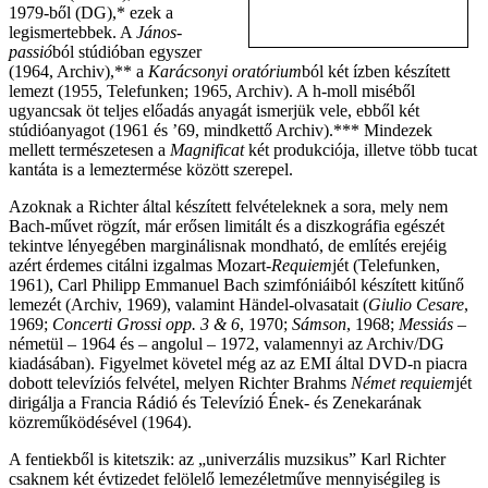
1979-ből (DG),* ezek a
legismertebbek. A
János-
passió
ból stúdióban egyszer
(1964, Archiv),** a
Karácsonyi oratórium
ból két ízben készített
lemezt (1955, Telefunken; 1965, Archiv). A h-moll miséből
ugyancsak öt teljes előadás anyagát ismerjük vele, ebből két
stúdióanyagot (1961 és ’69, mindkettő Archiv).*** Mindezek
mellett természetesen a
Magnificat
két produkciója, illetve több tucat
kantáta is a lemeztermése között szerepel.
Azoknak a Richter által készített felvételeknek a sora, mely nem
Bach-művet rögzít, már erősen limitált és a diszkográfia egészét
tekintve lényegében marginálisnak mondható, de említés erejéig
azért érdemes citálni izgalmas Mozart-
Requiem
jét (Telefunken,
1961), Carl Philipp Emmanuel Bach szimfóniáiból készített kitűnő
lemezét (Archiv, 1969), valamint Händel-olvasatait (
Giulio Cesare
,
1969;
Concerti Grossi opp. 3 & 6
, 1970;
Sámson
, 1968;
Messiás
–
németül – 1964 és – angolul – 1972, valamennyi az Archiv/DG
kiadásában). Figyelmet követel még az az EMI által DVD-n piacra
dobott televíziós felvétel, melyen Richter Brahms
Német requiem
jét
dirigálja a Francia Rádió és Televízió Ének- és Zenekarának
közreműködésével (1964).
A fentiekből is kitetszik: az „univerzális muzsikus” Karl Richter
csaknem két évtizedet felölelő lemezéletműve mennyiségileg is