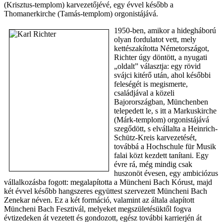
(Krisztus-templom) karvezetőjévé, egy évvel később a
Thomanerkirche (Tamás-templom) orgonistájává.
1950-ben, amikor a hidegháború
olyan fordulatot vett, mely
kettészakította Németországot,
Richter úgy döntött, a nyugati
„oldalt” választja: egy rövid
svájci kitérő után, ahol későbbi
feleségét is megismerte,
családjával a közeli
Bajorországban, Münchenben
telepedett le, s itt a Markuskirche
(Márk-templom) orgonistájává
szegődött, s elvállalta a Heinrich-
Schütz-Kreis karvezetését,
továbbá a Hochschule für Musik
falai közt kezdett tanítani. Egy
évre rá, még mindig csak
huszonöt évesen, egy ambiciózus
vállalkozásba fogott: megalapította a Müncheni Bach Kórust, majd
két évvel később hangszeres együttest szervezett Müncheni Bach
Zenekar néven. Ez a két formáció, valamint az általa alapított
Müncheni Bach Fesztivál, melyeket megszületésüktől fogva
évtizedeken át vezetett és gondozott, egész további karrierjén át