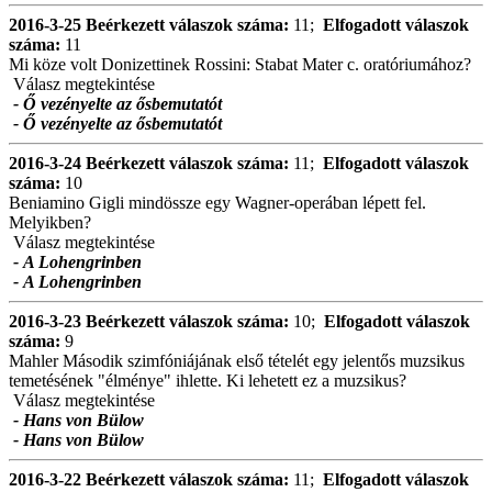
2016-3-25
Beérkezett válaszok száma:
11;
Elfogadott válaszok
száma:
11
Mi köze volt Donizettinek Rossini: Stabat Mater c. oratóriumához?
Válasz megtekintése
- Ő vezényelte az ősbemutatót
- Ő vezényelte az ősbemutatót
2016-3-24
Beérkezett válaszok száma:
11;
Elfogadott válaszok
száma:
10
Beniamino Gigli mindössze egy Wagner-operában lépett fel.
Melyikben?
Válasz megtekintése
- A Lohengrinben
- A Lohengrinben
2016-3-23
Beérkezett válaszok száma:
10;
Elfogadott válaszok
száma:
9
Mahler Második szimfóniájának első tételét egy jelentős muzsikus
temetésének "élménye" ihlette. Ki lehetett ez a muzsikus?
Válasz megtekintése
- Hans von Bülow
- Hans von Bülow
2016-3-22
Beérkezett válaszok száma:
11;
Elfogadott válaszok