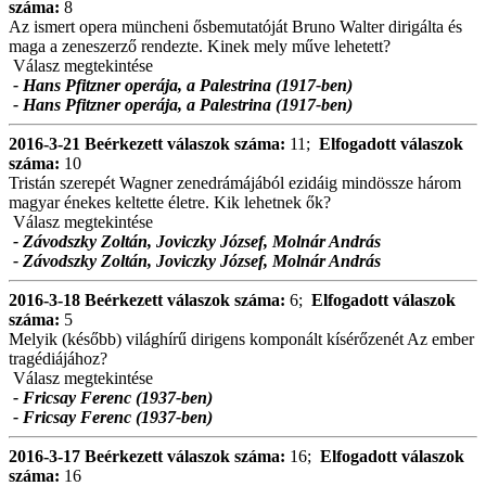
száma:
8
Az ismert opera müncheni ősbemutatóját Bruno Walter dirigálta és
maga a zeneszerző rendezte. Kinek mely műve lehetett?
Válasz megtekintése
- Hans Pfitzner operája, a Palestrina (1917-ben)
- Hans Pfitzner operája, a Palestrina (1917-ben)
2016-3-21
Beérkezett válaszok száma:
11;
Elfogadott válaszok
száma:
10
Tristán szerepét Wagner zenedrámájából ezidáig mindössze három
magyar énekes keltette életre. Kik lehetnek ők?
Válasz megtekintése
- Závodszky Zoltán, Joviczky József, Molnár András
- Závodszky Zoltán, Joviczky József, Molnár András
2016-3-18
Beérkezett válaszok száma:
6;
Elfogadott válaszok
száma:
5
Melyik (később) világhírű dirigens komponált kísérőzenét Az ember
tragédiájához?
Válasz megtekintése
- Fricsay Ferenc (1937-ben)
- Fricsay Ferenc (1937-ben)
2016-3-17
Beérkezett válaszok száma:
16;
Elfogadott válaszok
száma:
16