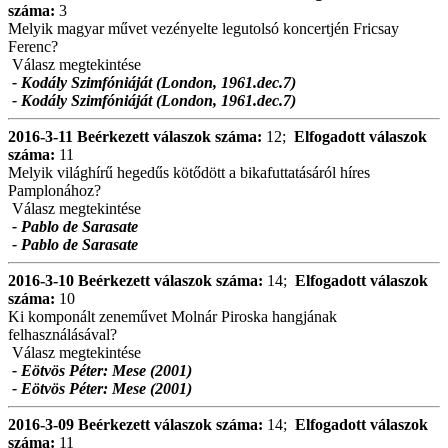
száma:
3
Melyik magyar művet vezényelte legutolsó koncertjén Fricsay
Ferenc?
Válasz megtekintése
- Kodály Szimfóniáját (London, 1961.dec.7)
- Kodály Szimfóniáját (London, 1961.dec.7)
2016-3-11
Beérkezett válaszok száma:
12;
Elfogadott válaszok
száma:
11
Melyik világhírű hegedűs kötődött a bikafuttatásáról híres
Pamplonához?
Válasz megtekintése
- Pablo de Sarasate
- Pablo de Sarasate
2016-3-10
Beérkezett válaszok száma:
14;
Elfogadott válaszok
száma:
10
Ki komponált zeneművet Molnár Piroska hangjának
felhasználásával?
Válasz megtekintése
- Eötvös Péter: Mese (2001)
- Eötvös Péter: Mese (2001)
2016-3-09
Beérkezett válaszok száma:
14;
Elfogadott válaszok
száma:
11