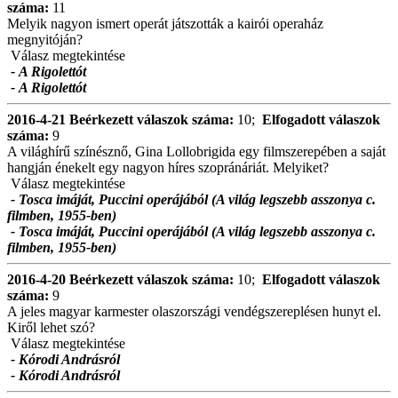
száma:
11
Melyik nagyon ismert operát játszották a kairói operaház
megnyitóján?
Válasz megtekintése
- A Rigolettót
- A Rigolettót
2016-4-21
Beérkezett válaszok száma:
10;
Elfogadott válaszok
száma:
9
A világhírű színésznő, Gina Lollobrigida egy filmszerepében a saját
hangján énekelt egy nagyon híres szopránáriát. Melyiket?
Válasz megtekintése
- Tosca imáját, Puccini operájából (A világ legszebb asszonya c.
filmben, 1955-ben)
- Tosca imáját, Puccini operájából (A világ legszebb asszonya c.
filmben, 1955-ben)
2016-4-20
Beérkezett válaszok száma:
10;
Elfogadott válaszok
száma:
9
A jeles magyar karmester olaszországi vendégszereplésen hunyt el.
Kiről lehet szó?
Válasz megtekintése
- Kórodi Andrásról
- Kórodi Andrásról