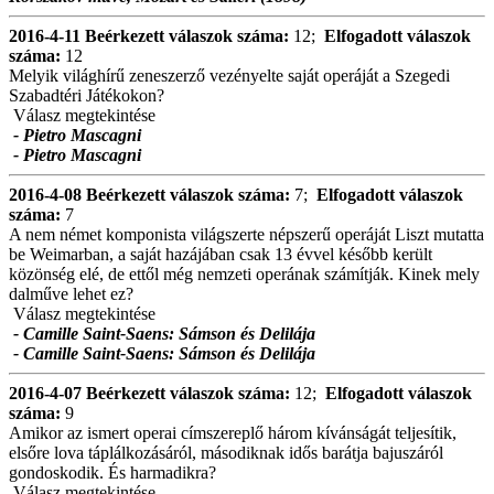
2016-4-11
Beérkezett válaszok száma:
12;
Elfogadott válaszok
száma:
12
Melyik világhírű zeneszerző vezényelte saját operáját a Szegedi
Szabadtéri Játékokon?
Válasz megtekintése
- Pietro Mascagni
- Pietro Mascagni
2016-4-08
Beérkezett válaszok száma:
7;
Elfogadott válaszok
száma:
7
A nem német komponista világszerte népszerű operáját Liszt mutatta
be Weimarban, a saját hazájában csak 13 évvel később került
közönség elé, de ettől még nemzeti operának számítják. Kinek mely
dalműve lehet ez?
Válasz megtekintése
- Camille Saint-Saens: Sámson és Delilája
- Camille Saint-Saens: Sámson és Delilája
2016-4-07
Beérkezett válaszok száma:
12;
Elfogadott válaszok
száma:
9
Amikor az ismert operai címszereplő három kívánságát teljesítik,
elsőre lova táplálkozásáról, másodiknak idős barátja bajuszáról
gondoskodik. És harmadikra?
Válasz megtekintése