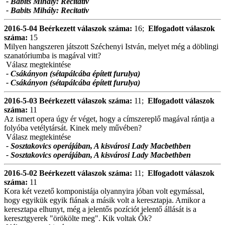
- Babits Mihály: Recitativ
- Babits Mihály: Recitativ
2016-5-04
Beérkezett válaszok száma:
16;
Elfogadott válaszok
száma:
15
Milyen hangszeren játszott Széchenyi István, melyet még a döblingi
szanatóriumba is magával vitt?
Válasz megtekintése
- Csákányon (sétapálcába épített furulya)
- Csákányon (sétapálcába épített furulya)
2016-5-03
Beérkezett válaszok száma:
11;
Elfogadott válaszok
száma:
11
Az ismert opera úgy ér véget, hogy a címszereplő magával rántja a
folyóba vetélytársát. Kinek mely művében?
Válasz megtekintése
- Sosztakovics operájában, A kisvárosi Lady Macbethben
- Sosztakovics operájában, A kisvárosi Lady Macbethben
2016-5-02
Beérkezett válaszok száma:
11;
Elfogadott válaszok
száma:
11
Kora két vezető komponistája olyannyira jóban volt egymással,
hogy egyikük egyik fiának a másik volt a keresztapja. Amikor a
keresztapa elhunyt, még a jelentős pozíciót jelentő állását is a
keresztgyerek "örökölte meg". Kik voltak Ők?