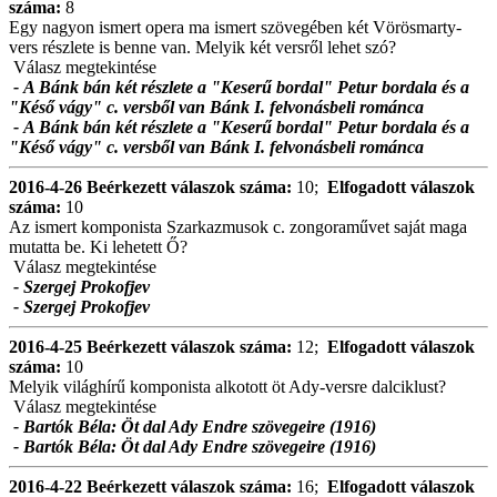
száma:
8
Egy nagyon ismert opera ma ismert szövegében két Vörösmarty-
vers részlete is benne van. Melyik két versről lehet szó?
Válasz megtekintése
- A Bánk bán két részlete a "Keserű bordal" Petur bordala és a
"Késő vágy" c. versből van Bánk I. felvonásbeli románca
- A Bánk bán két részlete a "Keserű bordal" Petur bordala és a
"Késő vágy" c. versből van Bánk I. felvonásbeli románca
2016-4-26
Beérkezett válaszok száma:
10;
Elfogadott válaszok
száma:
10
Az ismert komponista Szarkazmusok c. zongoraművet saját maga
mutatta be. Ki lehetett Ő?
Válasz megtekintése
- Szergej Prokofjev
- Szergej Prokofjev
2016-4-25
Beérkezett válaszok száma:
12;
Elfogadott válaszok
száma:
10
Melyik világhírű komponista alkotott öt Ady-versre dalciklust?
Válasz megtekintése
- Bartók Béla: Öt dal Ady Endre szövegeire (1916)
- Bartók Béla: Öt dal Ady Endre szövegeire (1916)
2016-4-22
Beérkezett válaszok száma:
16;
Elfogadott válaszok