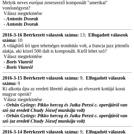
Melyik neves európai zeneszerző komponált "amerikai"
vonósnégyest?
Válasz megtekintése
- Antonin Dvorak
- Antonin Dvorak
2016-3-16
Beérkezett válaszok száma:
13;
Elfogadott válaszok
száma:
10
A világhírű író igen tehetséges trombitás volt, a francia jazz jelentős
alakja, aki közel 500 dalt is komponált. Kiről lehet szó?
Válasz megtekintése
- Boris Vianról
- Boris Vianról
2016-3-15
Beérkezett válaszok száma:
9;
Elfogadott válaszok
száma:
9
Ki alkotta újra az eredeti librettó alapján az elveszett kottájú korai
magyar operát?
Válasz megtekintése
- Orbán György: Pikko herceg és Jutka Perzsi c. operájáról van
szó (az eredeti Chudy József munkája volt)
- Orbán György: Pikko herceg és Jutka Perzsi c. operájáról van
szó (az eredeti Chudy József munkája volt)
2016-3-14
Beérkezett válaszok száma:
9;
Elfogadott válaszok