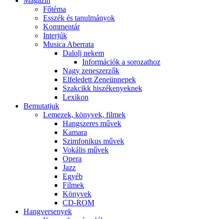
Magazin
Főtéma
Esszék és tanulmányok
Kommentár
Interjúk
Musica Aberrata
Dalolj nekem
Információk a sorozathoz
Nagy zeneszerzők
Elfeledett Zeneünnepek
Szakcikk hiszékenyeknek
Lexikon
Bemutatjuk
Lemezek, könyvek, filmek
Hangszeres művek
Kamara
Szimfonikus művek
Vokális művek
Opera
Jazz
Egyéb
Filmek
Könyvek
CD-ROM
Hangversenyek