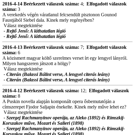
2016-4-14
Beérkezett válaszok száma:
4;
Elfogadott válaszok
száma:
3
A verekedés végén váratlanul felcsendült pisztonon Gounod
Faustjából Siebel dala. Kinek mely regényében?
Válasz megtekintése
- Rejtő Jenő: A láthatatlan légió
- Rejtő Jenő: A láthatatlan légió
2016-4-13
Beérkezett válaszok száma:
7;
Elfogadott válaszok
száma:
6
A közismert magyar költő szerelmes verset írt egy lengyel lányról.
Milyen hangszeren játszott a hölgy?
Válasz megtekintése
- Citerán (Balassi Bálint verse, A lengyel citerás leány)
- Citerán (Balassi Bálint verse, A lengyel citerás leány)
2016-4-12
Beérkezett válaszok száma:
12;
Elfogadott válaszok
száma:
8
A Puskin novella alapján komponált opera ősbemutatóján a
címszerepet Fjodor Saljapin énekelte. Kinek mely műve lehet ez?
Válasz megtekintése
- Szergej Rachmanyinov operája, az Aleko (1892) és Rimszkij-
Korszakov műve, Mozart és Salieri (1898)
- Szergej Rachmanyinov operája, az Aleko (1892) és Rimszkij-
Korszakov műve, Mozart és Salieri (1898)