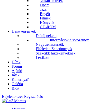
Vokális művek
Opera
Jazz
Egyéb
Filmek
Könyvek
CD-ROM
Hangversenyek
Dalolj nekem
Információk a sorozathoz
Nagy zeneszerzők
Elfeledett Zeneünnepek
Szakcikk hiszékenyeknek
Lexikon
Hírek
Fórum
Ajánló
Játék
Kimernya?
Galéria
Blog
Bejelentkezés
Regisztráció