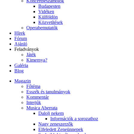
Koncertbeszámolók
Budapesten
Vidéken
Külföldön
Közvetítések
Operabemutatók
Hírek
Fórum
Ajánló
Feladványok
Játék
Kimernya?
Galéria
Blog
Magazin
Főtéma
Esszék és tanulmányok
Kommentár
Interjúk
Musica Aberrata
Dalolj nekem
Információk a sorozathoz
Nagy zeneszerzők
Elfeledett Zeneünnepek