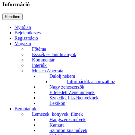
Információ
Nyitólap
Bejelentkezés
Regisztráció
Magazin
Főtéma
Esszék és tanulmányok
Kommentár
Interjúk
Musica Aberrata
Dalolj nekem
Információk a sorozathoz
Nagy zeneszerzők
Elfeledett Zeneünnepek
Szakcikk hiszékenyeknek
Lexikon
Bemutatjuk
Lemezek, könyvek, filmek
Hangszeres művek
Kamara
Szimfonikus művek