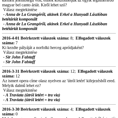
kiemelt jelentőségű volt, ennek köszönhetjük az egyik legismertebb
magyar bel canto áriát. Kiről lehet szó?
Válasz megtekintése
- Anna de La Grangéről, akinek Erkel a Hunyadi Lászlóban
betétáriát komponált
- Anna de La Grangéről, akinek Erkel a Hunyadi Lászlóban
betétáriát komponált
2016-4-01
Beérkezett válaszok száma:
8;
Elfogadott válaszok
száma:
7
Ki kezdte pályáját a norfolki herceg apródjaként?
Válasz megtekintése
- Sir John Falstaff
- Sir John Falstaff
2016-3-31
Beérkezett válaszok száma:
12;
Elfogadott válaszok
száma:
12
Az ismert opera címe olasz nyelven az 'útról letért' kifejezésből ered.
Melyik dalmű lehet ez?
Válasz megtekintése
- A Traviata (útról letért = tra via)
- A Traviata (útról letért = tra via)
2016-3-30
Beérkezett válaszok száma:
4;
Elfogadott válaszok
száma:
0