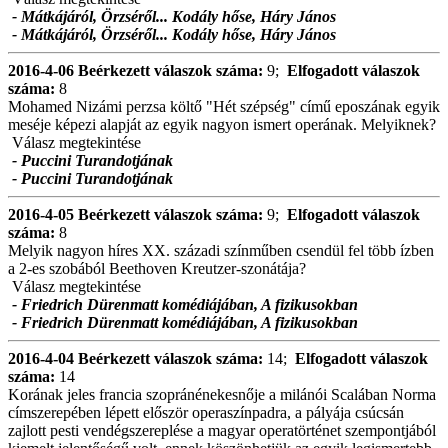
- Mátkájáról, Örzséről... Kodály hőse, Háry János
- Mátkájáról, Örzséről... Kodály hőse, Háry János
2016-4-06
Beérkezett válaszok száma:
9;
Elfogadott válaszok
száma:
8
Mohamed Nizámi perzsa költő "Hét szépség" című eposzának egyik
meséje képezi alapját az egyik nagyon ismert operának. Melyiknek?
Válasz megtekintése
- Puccini Turandotjának
- Puccini Turandotjának
2016-4-05
Beérkezett válaszok száma:
9;
Elfogadott válaszok
száma:
8
Melyik nagyon híres XX. századi színműben csendül fel több ízben
a 2-es szobából Beethoven Kreutzer-szonátája?
Válasz megtekintése
- Friedrich Dürenmatt komédiájában, A fizikusokban
- Friedrich Dürenmatt komédiájában, A fizikusokban
2016-4-04
Beérkezett válaszok száma:
14;
Elfogadott válaszok
száma:
14
Korának jeles francia szopránénekesnője a milánói Scalában Norma
címszerepében lépett először operaszínpadra, a pályája csúcsán
zajlott pesti vendégszereplése a magyar operatörténet szempontjából