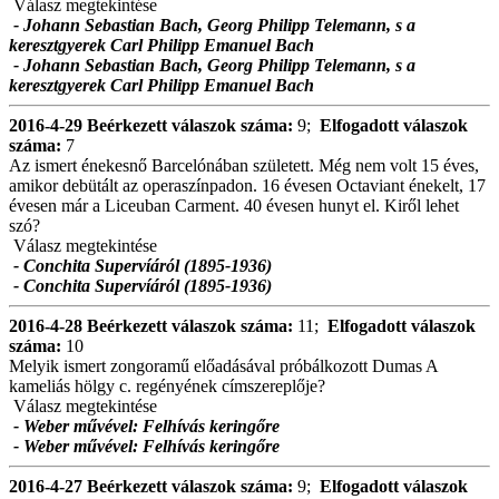
Válasz megtekintése
- Johann Sebastian Bach, Georg Philipp Telemann, s a
keresztgyerek Carl Philipp Emanuel Bach
- Johann Sebastian Bach, Georg Philipp Telemann, s a
keresztgyerek Carl Philipp Emanuel Bach
2016-4-29
Beérkezett válaszok száma:
9;
Elfogadott válaszok
száma:
7
Az ismert énekesnő Barcelónában született. Még nem volt 15 éves,
amikor debütált az operaszínpadon. 16 évesen Octaviant énekelt, 17
évesen már a Liceuban Carment. 40 évesen hunyt el. Kiről lehet
szó?
Válasz megtekintése
- Conchita Supervíáról (1895-1936)
- Conchita Supervíáról (1895-1936)
2016-4-28
Beérkezett válaszok száma:
11;
Elfogadott válaszok
száma:
10
Melyik ismert zongoramű előadásával próbálkozott Dumas A
kameliás hölgy c. regényének címszereplője?
Válasz megtekintése
- Weber művével: Felhívás keringőre
- Weber művével: Felhívás keringőre
2016-4-27
Beérkezett válaszok száma:
9;
Elfogadott válaszok