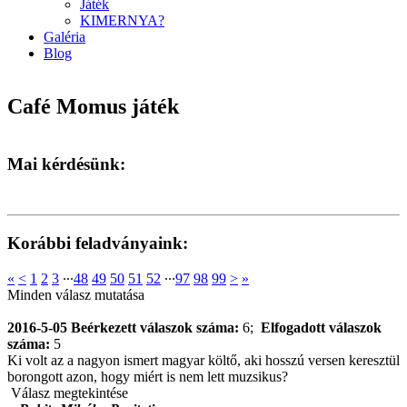
Játék
KIMERNYA?
Galéria
Blog
Café Momus játék
Mai kérdésünk:
Korábbi feladványaink:
«
<
1
2
3
∙∙∙
48
49
50
51
52
∙∙∙
97
98
99
>
»
Minden válasz mutatása
2016-5-05
Beérkezett válaszok száma:
6;
Elfogadott válaszok
száma:
5
Ki volt az a nagyon ismert magyar költő, aki hosszú versen keresztül
borongott azon, hogy miért is nem lett muzsikus?
Válasz megtekintése