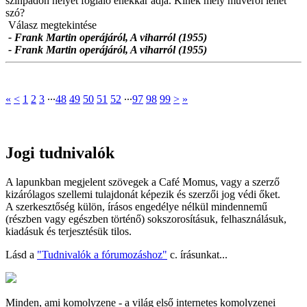
színpadon helyet foglaló énekkar adja. Kinek mely művéről lehet
szó?
Válasz megtekintése
- Frank Martin operájáról, A viharról (1955)
- Frank Martin operájáról, A viharról (1955)
«
<
1
2
3
∙∙∙
48
49
50
51
52
∙∙∙
97
98
99
>
»
Jogi tudnivalók
A lapunkban megjelent szövegek a Café Momus, vagy a szerző
kizárólagos szellemi tulajdonát képezik és szerzői jog védi őket.
A szerkesztőség külön, írásos engedélye nélkül mindennemű
(részben vagy egészben történő) sokszorosításuk, felhasználásuk,
kiadásuk és terjesztésük tilos.
Lásd a
"Tudnivalók a fórumozáshoz"
c. írásunkat...
Minden, ami komolyzene - a világ első internetes komolyzenei