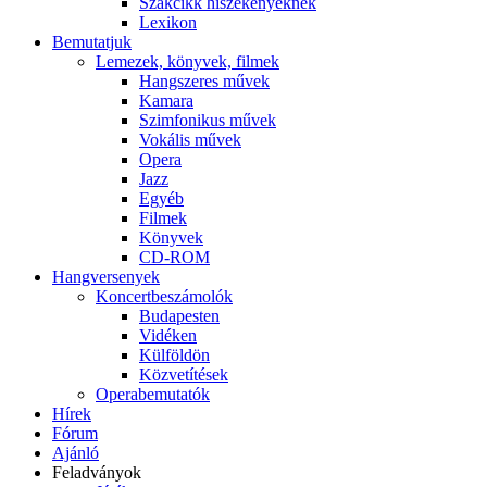
Szakcikk hiszékenyeknek
Lexikon
Bemutatjuk
Lemezek, könyvek, filmek
Hangszeres művek
Kamara
Szimfonikus művek
Vokális művek
Opera
Jazz
Egyéb
Filmek
Könyvek
CD-ROM
Hangversenyek
Koncertbeszámolók
Budapesten
Vidéken
Külföldön
Közvetítések
Operabemutatók
Hírek
Fórum
Ajánló
Feladványok