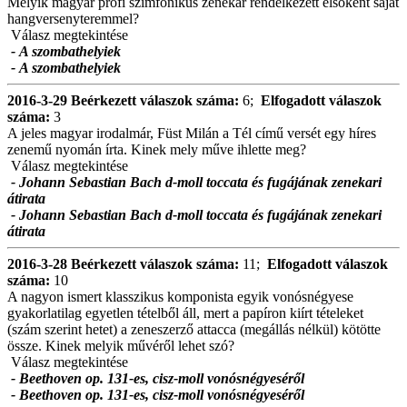
Melyik magyar profi szimfonikus zenekar rendelkezett elsőként saját
hangversenyteremmel?
Válasz megtekintése
- A szombathelyiek
- A szombathelyiek
2016-3-29
Beérkezett válaszok száma:
6;
Elfogadott válaszok
száma:
3
A jeles magyar irodalmár, Füst Milán a Tél című versét egy híres
zenemű nyomán írta. Kinek mely műve ihlette meg?
Válasz megtekintése
- Johann Sebastian Bach d-moll toccata és fugájának zenekari
átirata
- Johann Sebastian Bach d-moll toccata és fugájának zenekari
átirata
2016-3-28
Beérkezett válaszok száma:
11;
Elfogadott válaszok
száma:
10
A nagyon ismert klasszikus komponista egyik vonósnégyese
gyakorlatilag egyetlen tételből áll, mert a papíron kiírt tételeket
(szám szerint hetet) a zeneszerző attacca (megállás nélkül) kötötte
össze. Kinek melyik művéről lehet szó?
Válasz megtekintése
- Beethoven op. 131-es, cisz-moll vonósnégyeséről
- Beethoven op. 131-es, cisz-moll vonósnégyeséről