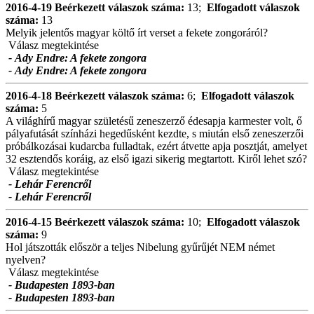
2016-4-19
Beérkezett válaszok száma:
13;
Elfogadott válaszok
száma:
13
Melyik jelentős magyar költő írt verset a fekete zongoráról?
Válasz megtekintése
- Ady Endre: A fekete zongora
- Ady Endre: A fekete zongora
2016-4-18
Beérkezett válaszok száma:
6;
Elfogadott válaszok
száma:
5
A világhírű magyar születésű zeneszerző édesapja karmester volt, ő
pályafutását színházi hegedűsként kezdte, s miután első zeneszerzői
próbálkozásai kudarcba fulladtak, ezért átvette apja posztját, amelyet
32 esztendős koráig, az első igazi sikerig megtartott. Kiről lehet szó?
Válasz megtekintése
- Lehár Ferencről
- Lehár Ferencről
2016-4-15
Beérkezett válaszok száma:
10;
Elfogadott válaszok
száma:
9
Hol játszották először a teljes Nibelung gyűrűjét NEM német
nyelven?
Válasz megtekintése
- Budapesten 1893-ban
- Budapesten 1893-ban