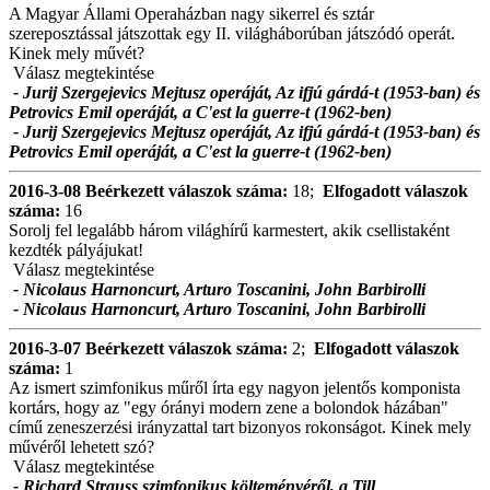
A Magyar Állami Operaházban nagy sikerrel és sztár
szereposztással játszottak egy II. világháborúban játszódó operát.
Kinek mely művét?
Válasz megtekintése
- Jurij Szergejevics Mejtusz operáját, Az ifjú gárdá-t (1953-ban) és
Petrovics Emil operáját, a C'est la guerre-t (1962-ben)
- Jurij Szergejevics Mejtusz operáját, Az ifjú gárdá-t (1953-ban) és
Petrovics Emil operáját, a C'est la guerre-t (1962-ben)
2016-3-08
Beérkezett válaszok száma:
18;
Elfogadott válaszok
száma:
16
Sorolj fel legalább három világhírű karmestert, akik csellistaként
kezdték pályájukat!
Válasz megtekintése
- Nicolaus Harnoncurt, Arturo Toscanini, John Barbirolli
- Nicolaus Harnoncurt, Arturo Toscanini, John Barbirolli
2016-3-07
Beérkezett válaszok száma:
2;
Elfogadott válaszok
száma:
1
Az ismert szimfonikus műről írta egy nagyon jelentős komponista
kortárs, hogy az "egy órányi modern zene a bolondok házában"
című zeneszerzési irányzattal tart bizonyos rokonságot. Kinek mely
művéről lehetett szó?
Válasz megtekintése
- Richard Strauss szimfonikus költeményéről, a Till