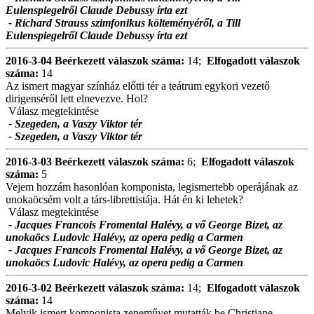
Eulenspiegelről Claude Debussy írta ezt
- Richard Strauss szimfonikus költeményéről, a Till
Eulenspiegelről Claude Debussy írta ezt
2016-3-04
Beérkezett válaszok száma:
14;
Elfogadott válaszok
száma:
14
Az ismert magyar színház előtti tér a teátrum egykori vezető
dirigenséről lett elnevezve. Hol?
Válasz megtekintése
- Szegeden, a Vaszy Viktor tér
- Szegeden, a Vaszy Viktor tér
2016-3-03
Beérkezett válaszok száma:
6;
Elfogadott válaszok
száma:
5
Vejem hozzám hasonlóan komponista, legismertebb operájának az
unokaöcsém volt a társ-librettistája. Hát én ki lehetek?
Válasz megtekintése
- Jacques Francois Fromental Halévy, a vő George Bizet, az
unokaöcs Ludovic Halévy, az opera pedig a Carmen
- Jacques Francois Fromental Halévy, a vő George Bizet, az
unokaöcs Ludovic Halévy, az opera pedig a Carmen
2016-3-02
Beérkezett válaszok száma:
14;
Elfogadott válaszok
száma:
14
Melyik ismert komponista zeneművet mutatták be Christiane