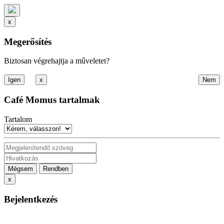
x
Megerősítés
Biztosan végrehajtja a műveletet?
x
Café Momus tartalmak
Tartalom
Mégsem
Rendben
x
Bejelentkezés