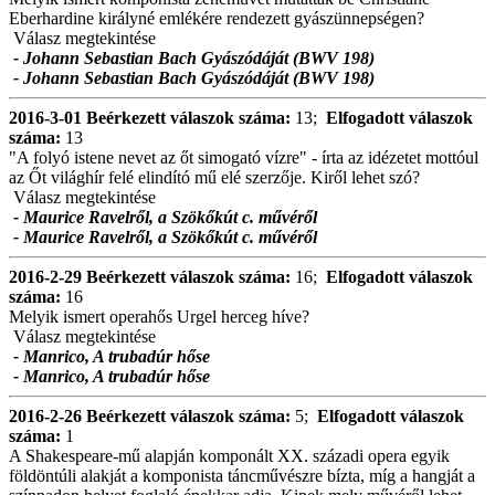
Eberhardine királyné emlékére rendezett gyászünnepségen?
Válasz megtekintése
- Johann Sebastian Bach Gyászódáját (BWV 198)
- Johann Sebastian Bach Gyászódáját (BWV 198)
2016-3-01
Beérkezett válaszok száma:
13;
Elfogadott válaszok
száma:
13
"A folyó istene nevet az őt simogató vízre" - írta az idézetet mottóul
az Őt világhír felé elindító mű elé szerzője. Kiről lehet szó?
Válasz megtekintése
- Maurice Ravelről, a Szökőkút c. művéről
- Maurice Ravelről, a Szökőkút c. művéről
2016-2-29
Beérkezett válaszok száma:
16;
Elfogadott válaszok
száma:
16
Melyik ismert operahős Urgel herceg híve?
Válasz megtekintése
- Manrico, A trubadúr hőse
- Manrico, A trubadúr hőse
2016-2-26
Beérkezett válaszok száma:
5;
Elfogadott válaszok
száma:
1
A Shakespeare-mű alapján komponált XX. századi opera egyik
földöntúli alakját a komponista táncművészre bízta, míg a hangját a