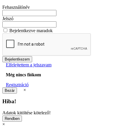
Fehasználónév
Jelszó
Bejelentkezve maradok
Elfelejtettem a jelszavam
Még nincs fiókom
Regisztráció
×
Hiba!
Adatok kitöltése kötelező!
×