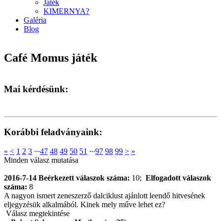
Játék
KIMERNYA?
Galéria
Blog
Café Momus játék
Mai kérdésünk:
Korábbi feladványaink:
«
<
1
2
3
∙∙∙
47
48
49
50
51
∙∙∙
97
98
99
>
»
Minden válasz mutatása
2016-7-14
Beérkezett válaszok száma:
10;
Elfogadott válaszok
száma:
8
A nagyon ismert zeneszerző dalciklust ajánlott leendő hitvesének
eljegyzésük alkalmából. Kinek mely műve lehet ez?
Válasz megtekintése