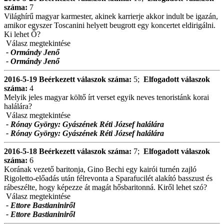
száma:
7
Világhírű magyar karmester, akinek karrierje akkor indult be igazán,
amikor egyszer Toscanini helyett beugrott egy koncertet eldirigálni.
Ki lehet Ő?
Válasz megtekintése
- Ormándy Jenő
- Ormándy Jenő
2016-5-19
Beérkezett válaszok száma:
5;
Elfogadott válaszok
száma:
4
Melyik jeles magyar költő írt verset egyik neves tenoristánk korai
halálára?
Válasz megtekintése
- Rónay György: Gyászének Réti József halálára
- Rónay György: Gyászének Réti József halálára
2016-5-18
Beérkezett válaszok száma:
7;
Elfogadott válaszok
száma:
6
Korának vezető baritonja, Gino Bechi egy kairói turnén zajló
Rigoletto-előadás után félrevonta a Sparafucilét alakító basszust és
rábeszélte, hogy képezze át magát hősbaritonná. Kiről lehet szó?
Válasz megtekintése
- Ettore Bastianiniről
- Ettore Bastianiniről