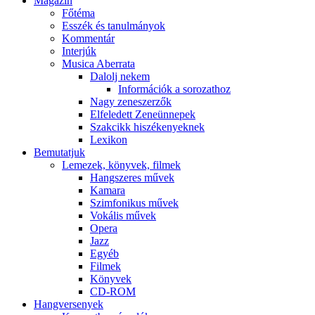
Magazin
Főtéma
Esszék és tanulmányok
Kommentár
Interjúk
Musica Aberrata
Dalolj nekem
Információk a sorozathoz
Nagy zeneszerzők
Elfeledett Zeneünnepek
Szakcikk hiszékenyeknek
Lexikon
Bemutatjuk
Lemezek, könyvek, filmek
Hangszeres művek
Kamara
Szimfonikus művek
Vokális művek
Opera
Jazz
Egyéb
Filmek
Könyvek
CD-ROM
Hangversenyek