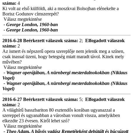
száma:
4
Ki volt az első külföldi, aki a moszkvai Bolsojban elénekelte a
Borisz Godunov címszerepét?
Válasz megtekintése
- George London, 1960-ban
- George London, 1960-ban
2016-6-28
Beérkezett válaszok száma:
2;
Elfogadott válaszok
száma:
2
Az ismert és népszerű opera szereplője nem jelenik meg a színen,
csak inassal üzeni, hogy betegség miatt maradt távol. Kinek mely
művében?
Válasz megtekintése
- Wagner operájában, A nürnbergi mesterdalnokokban (Niklaus
Vogel)
- Wagner operájában, A nürnbergi mesterdalnokokban (Niklaus
Vogel)
2016-6-27
Beérkezett válaszok száma:
5;
Elfogadott válaszok
száma:
2
A világhírű basszbariton 80 esztendős korában ugyanazzal a
szereppel és ugyanabban a városban vonult vissza, amelyikben
elkezdte 23 évesen. Kiről lehet szó?
Válasz megtekintése
- Theo Adam, A bűvös vadász Remetéjeként debütált és búcsúzott