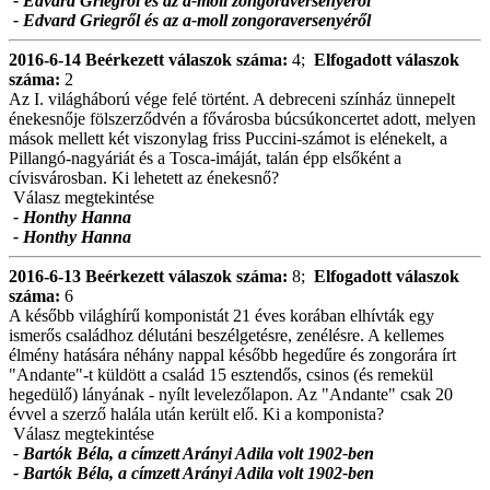
- Edvard Griegről és az a-moll zongoraversenyéről
- Edvard Griegről és az a-moll zongoraversenyéről
2016-6-14
Beérkezett válaszok száma:
4;
Elfogadott válaszok
száma:
2
Az I. világháború vége felé történt. A debreceni színház ünnepelt
énekesnője fölszerződvén a fővárosba búcsúkoncertet adott, melyen
mások mellett két viszonylag friss Puccini-számot is elénekelt, a
Pillangó-nagyáriát és a Tosca-imáját, talán épp elsőként a
cívisvárosban. Ki lehetett az énekesnő?
Válasz megtekintése
- Honthy Hanna
- Honthy Hanna
2016-6-13
Beérkezett válaszok száma:
8;
Elfogadott válaszok
száma:
6
A később világhírű komponistát 21 éves korában elhívták egy
ismerős családhoz délutáni beszélgetésre, zenélésre. A kellemes
élmény hatására néhány nappal később hegedűre és zongorára írt
"Andante"-t küldött a család 15 esztendős, csinos (és remekül
hegedülő) lányának - nyílt levelezőlapon. Az "Andante" csak 20
évvel a szerző halála után került elő. Ki a komponista?
Válasz megtekintése
- Bartók Béla, a címzett Arányi Adila volt 1902-ben
- Bartók Béla, a címzett Arányi Adila volt 1902-ben