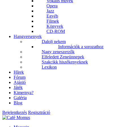
Vokális művek
Opera
Jazz
Egyéb
Filmek
Könyvek
CD-ROM
Hangversenyek
Dalolj nekem
Információk a sorozathoz
Nagy zeneszerzők
Elfeledett Zeneünnepek
Szakcikk hiszékenyeknek
Lexikon
Hírek
Fórum
Ajánló
Játék
Kimernya?
Galéria
Blog
Bejelentkezés
Regisztráció