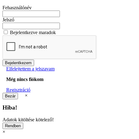
Fehasználónév
Jelszó
Bejelentkezve maradok
Elfelejtettem a jelszavam
Még nincs fiókom
Regisztráció
×
Hiba!
Adatok kitöltése kötelező!
×