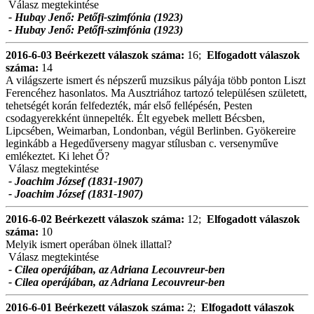
Válasz megtekintése
- Hubay Jenő: Petőfi-szimfónia (1923)
- Hubay Jenő: Petőfi-szimfónia (1923)
2016-6-03
Beérkezett válaszok száma:
16;
Elfogadott válaszok
száma:
14
A világszerte ismert és népszerű muzsikus pályája több ponton Liszt
Ferencéhez hasonlatos. Ma Ausztriához tartozó településen született,
tehetségét korán felfedezték, már első fellépésén, Pesten
csodagyerekként ünnepelték. Élt egyebek mellett Bécsben,
Lipcsében, Weimarban, Londonban, végül Berlinben. Gyökereire
leginkább a Hegedűverseny magyar stílusban c. versenyműve
emlékeztet. Ki lehet Ő?
Válasz megtekintése
- Joachim József (1831-1907)
- Joachim József (1831-1907)
2016-6-02
Beérkezett válaszok száma:
12;
Elfogadott válaszok
száma:
10
Melyik ismert operában ölnek illattal?
Válasz megtekintése
- Cilea operájában, az Adriana Lecouvreur-ben
- Cilea operájában, az Adriana Lecouvreur-ben
2016-6-01
Beérkezett válaszok száma:
2;
Elfogadott válaszok