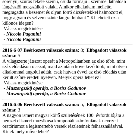
sörényű, szúrós fekete szemű, csuda formájú - szemmel láthatóan
lángésztől megszállott valaki. Amikor elhaladtam mellette,
megragadta a kezemet és olyan forró dicséretekkel halmozott el,
hogy agyam és szívem szinte lángra lobbant." Ki lehetett ez a
különös idegen?
Válasz megtekintése
- Niccolo Paganini
- Niccolo Paganini
2016-6-07
Beérkezett válaszok száma:
8;
Elfogadott válaszok
száma:
5
A világszerte játszott operát a Metropolitanben az első több, mint
száz előadáson olaszul, majd az utána következő több, mint ötven
alkalommal angolul adták, csak hatvan évvel az első előadás után
került színre eredeti nyelven. Melyik opera lehet ez?
Válasz megtekintése
- Muszorgszkij operája, a Borisz Godunov
- Muszorgszkij operája, a Borisz Godunov
2016-6-06
Beérkezett válaszok száma:
5;
Elfogadott válaszok
száma:
3
A nagyon ismert magyar költő születésének 100. évfordulójára a
nemzet elismert muzsikusa komponált szimfóniának nevezett
oratóriumot a legismertebb versek részleteinek felhasználásával.
Kinek mely műve lehet?