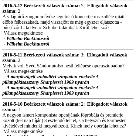
2016-5-12
Beérkezett válaszok száma:
5;
Elfogadott válaszok
száma:
2
A világhírű zongoraművész legutolsó koncertje rosszulléte miatt
előbb félbeszakadt, majd visszajött és még egyszer eljátszotta -
búcsúzóul - kedvenc Schubert-darabját. Kiről lehet szó?
Válasz megtekintése
- Wilhelm Backhausról
- Wilhelm Backhausról
2016-5-11
Beérkezett válaszok száma:
3;
Elfogadott válaszok
száma:
2
Melyik volt Svéd Sándor utolsó pesti fellépése operaszínpadon?
Válasz megtekintése
- A margitszigeti szabadtéri színpadon énekelte A
pillangókisasszony Sharplessét 1969 nyarán
- A margitszigeti szabadtéri színpadon énekelte A
pillangókisasszony Sharplessét 1969 nyarán
2016-5-10
Beérkezett válaszok száma:
2;
Elfogadott válaszok
száma:
1
A nagyon ismert komponista operájának főpróbája és premierje
között (két nap híján) 8 esztendő telt el, s a helyszín és karmester
kivételével mindenki megváltozott. Kinek mely operája lehet ez?
Válasz megtekintése