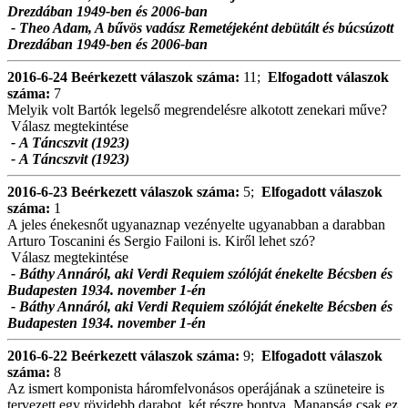
Drezdában 1949-ben és 2006-ban
- Theo Adam, A bűvös vadász Remetéjeként debütált és búcsúzott
Drezdában 1949-ben és 2006-ban
2016-6-24
Beérkezett válaszok száma:
11;
Elfogadott válaszok
száma:
7
Melyik volt Bartók legelső megrendelésre alkotott zenekari műve?
Válasz megtekintése
- A Táncszvit (1923)
- A Táncszvit (1923)
2016-6-23
Beérkezett válaszok száma:
5;
Elfogadott válaszok
száma:
1
A jeles énekesnőt ugyanaznap vezényelte ugyanabban a darabban
Arturo Toscanini és Sergio Failoni is. Kiről lehet szó?
Válasz megtekintése
- Báthy Annáról, aki Verdi Requiem szólóját énekelte Bécsben és
Budapesten 1934. november 1-én
- Báthy Annáról, aki Verdi Requiem szólóját énekelte Bécsben és
Budapesten 1934. november 1-én
2016-6-22
Beérkezett válaszok száma:
9;
Elfogadott válaszok
száma:
8
Az ismert komponista háromfelvonásos operájának a szüneteire is
tervezett egy rövidebb darabot, két részre bontva. Manapság csak ez