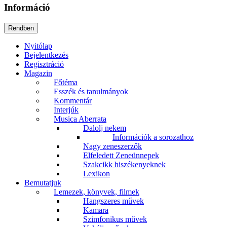
Információ
Nyitólap
Bejelentkezés
Regisztráció
Magazin
Főtéma
Esszék és tanulmányok
Kommentár
Interjúk
Musica Aberrata
Dalolj nekem
Információk a sorozathoz
Nagy zeneszerzők
Elfeledett Zeneünnepek
Szakcikk hiszékenyeknek
Lexikon
Bemutatjuk
Lemezek, könyvek, filmek
Hangszeres művek
Kamara
Szimfonikus művek