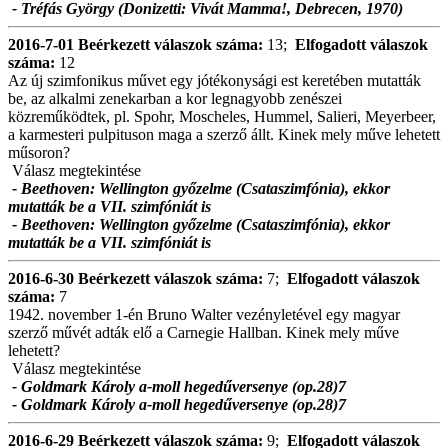
- Tréfás György (Donizetti: Vivát Mamma!, Debrecen, 1970)
2016-7-01
Beérkezett válaszok száma:
13;
Elfogadott válaszok
száma:
12
Az új szimfonikus művet egy jótékonysági est keretében mutatták
be, az alkalmi zenekarban a kor legnagyobb zenészei
közreműködtek, pl. Spohr, Moscheles, Hummel, Salieri, Meyerbeer,
a karmesteri pulpituson maga a szerző állt. Kinek mely műve lehetett
műsoron?
Válasz megtekintése
- Beethoven: Wellington győzelme (Csataszimfónia), ekkor
mutatták be a VII. szimfóniát is
- Beethoven: Wellington győzelme (Csataszimfónia), ekkor
mutatták be a VII. szimfóniát is
2016-6-30
Beérkezett válaszok száma:
7;
Elfogadott válaszok
száma:
7
1942. november 1-én Bruno Walter vezényletével egy magyar
szerző művét adták elő a Carnegie Hallban. Kinek mely műve
lehetett?
Válasz megtekintése
- Goldmark Károly a-moll hegedűversenye (op.28)7
- Goldmark Károly a-moll hegedűversenye (op.28)7
2016-6-29
Beérkezett válaszok száma:
9;
Elfogadott válaszok