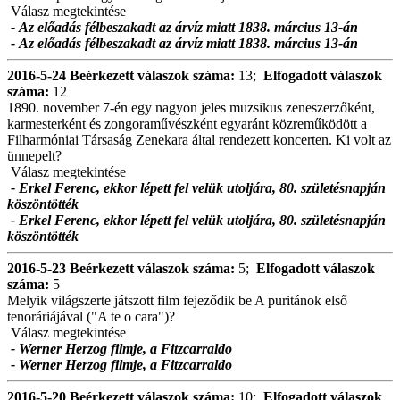
Válasz megtekintése
- Az előadás félbeszakadt az árvíz miatt 1838. március 13-án
- Az előadás félbeszakadt az árvíz miatt 1838. március 13-án
2016-5-24
Beérkezett válaszok száma:
13;
Elfogadott válaszok
száma:
12
1890. november 7-én egy nagyon jeles muzsikus zeneszerzőként,
karmesterként és zongoraművészként egyaránt közreműködött a
Filharmóniai Társaság Zenekara által rendezett koncerten. Ki volt az
ünnepelt?
Válasz megtekintése
- Erkel Ferenc, ekkor lépett fel velük utoljára, 80. születésnapján
köszöntötték
- Erkel Ferenc, ekkor lépett fel velük utoljára, 80. születésnapján
köszöntötték
2016-5-23
Beérkezett válaszok száma:
5;
Elfogadott válaszok
száma:
5
Melyik világszerte játszott film fejeződik be A puritánok első
tenoráriájával ("A te o cara")?
Válasz megtekintése
- Werner Herzog filmje, a Fitzcarraldo
- Werner Herzog filmje, a Fitzcarraldo
2016-5-20
Beérkezett válaszok száma:
10;
Elfogadott válaszok