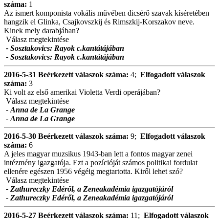
száma:
1
Az ismert komponista vokális művében dicsérő szavak kíséretében
hangzik el Glinka, Csajkovszkij és Rimszkij-Korszakov neve.
Kinek mely darabjában?
Válasz megtekintése
- Sosztakovics: Rayok c.kantátájában
- Sosztakovics: Rayok c.kantátájában
2016-5-31
Beérkezett válaszok száma:
4;
Elfogadott válaszok
száma:
3
Ki volt az első amerikai Violetta Verdi operájában?
Válasz megtekintése
- Anna de La Grange
- Anna de La Grange
2016-5-30
Beérkezett válaszok száma:
9;
Elfogadott válaszok
száma:
6
A jeles magyar muzsikus 1943-ban lett a fontos magyar zenei
intézmény igazgatója. Ezt a pozícióját számos politikai fordulat
ellenére egészen 1956 végéig megtartotta. Kiről lehet szó?
Válasz megtekintése
- Zathureczky Edéről, a Zeneakadémia igazgatójáról
- Zathureczky Edéről, a Zeneakadémia igazgatójáról
2016-5-27
Beérkezett válaszok száma:
11;
Elfogadott válaszok