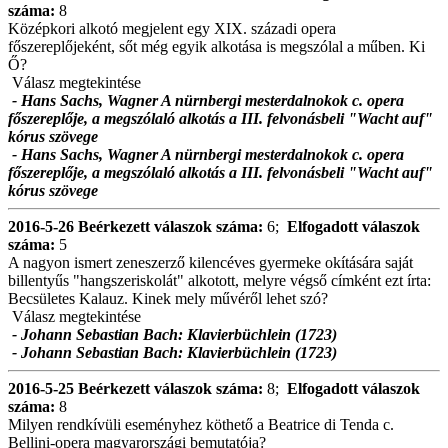
száma:
8
Középkori alkotó megjelent egy XIX. századi opera
főszereplőjeként, sőt még egyik alkotása is megszólal a műben. Ki
Ő?
Válasz megtekintése
- Hans Sachs, Wagner A nürnbergi mesterdalnokok c. opera
főszereplője, a megszólaló alkotás a III. felvonásbeli "Wacht auf"
kórus szövege
- Hans Sachs, Wagner A nürnbergi mesterdalnokok c. opera
főszereplője, a megszólaló alkotás a III. felvonásbeli "Wacht auf"
kórus szövege
2016-5-26
Beérkezett válaszok száma:
6;
Elfogadott válaszok
száma:
5
A nagyon ismert zeneszerző kilencéves gyermeke okítására saját
billentyűs "hangszeriskolát" alkotott, melyre végső címként ezt írta:
Becsületes Kalauz. Kinek mely művéről lehet szó?
Válasz megtekintése
- Johann Sebastian Bach: Klavierbüchlein (1723)
- Johann Sebastian Bach: Klavierbüchlein (1723)
2016-5-25
Beérkezett válaszok száma:
8;
Elfogadott válaszok
száma:
8
Milyen rendkívüli eseményhez köthető a Beatrice di Tenda c.
Bellini-opera magyarországi bemutatója?