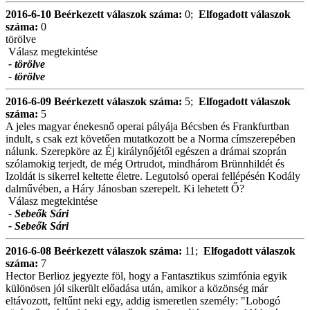
2016-6-10
Beérkezett válaszok száma:
0;
Elfogadott válaszok
száma:
0
törölve
Válasz megtekintése
- törölve
- törölve
2016-6-09
Beérkezett válaszok száma:
5;
Elfogadott válaszok
száma:
5
A jeles magyar énekesnő operai pályája Bécsben és Frankfurtban
indult, s csak ezt követően mutatkozott be a Norma címszerepében
nálunk. Szerepköre az Éj királynőjétől egészen a drámai szoprán
szólamokig terjedt, de még Ortrudot, mindhárom Brünnhildét és
Izoldát is sikerrel keltette életre. Legutolsó operai fellépésén Kodály
dalművében, a Háry Jánosban szerepelt. Ki lehetett Ő?
Válasz megtekintése
- Sebeők Sári
- Sebeők Sári
2016-6-08
Beérkezett válaszok száma:
11;
Elfogadott válaszok
száma:
7
Hector Berlioz jegyezte föl, hogy a Fantasztikus szimfónia egyik
különösen jól sikerült előadása után, amikor a közönség már
eltávozott, feltűnt neki egy, addig ismeretlen személy: "Lobogó