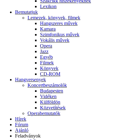
Szakcikk hiszékenyeknek
Lexikon
Bemutatjuk
Lemezek, könyvek, filmek
Hangszeres művek
Kamara
Szimfonikus művek
Vokális művek
Opera
Jazz
Egyéb
Filmek
Könyvek
CD-ROM
Hangversenyek
Koncertbeszámolók
Budapesten
Vidéken
Külföldön
Közvetítések
Operabemutatók
Hírek
Fórum
Ajánló
Feladványok