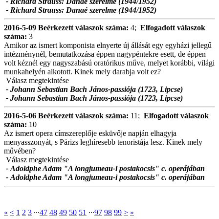
- Richard Strauss: Danaé szerelme (1944/1952)
- Richard Strauss: Danaé szerelme (1944/1952)
2016-5-09
Beérkezett válaszok száma:
4;
Elfogadott válaszok
száma:
3
Amikor az ismert komponista elnyerte új állását egy egyházi jellegű
intézménynél, bemutatkozása éppen nagypéntekre esett, de éppen
volt kéznél egy nagyszabású oratórikus műve, melyet korábbi, világi
munkahelyén alkotott. Kinek mely darabja volt ez?
Válasz megtekintése
- Johann Sebastian Bach János-passiója (1723, Lipcse)
- Johann Sebastian Bach János-passiója (1723, Lipcse)
2016-5-06
Beérkezett válaszok száma:
11;
Elfogadott válaszok
száma:
10
Az ismert opera címszereplője esküvője napján elhagyja
menyasszonyát, s Párizs leghíresebb tenoristája lesz. Kinek mely
művében?
Válasz megtekintése
- Adoldphe Adam "A longjumeau-i postakocsis" c. operájában
- Adoldphe Adam "A longjumeau-i postakocsis" c. operájában
«
<
1
2
3
∙∙∙
47
48
49
50
51
∙∙∙
97
98
99
>
»