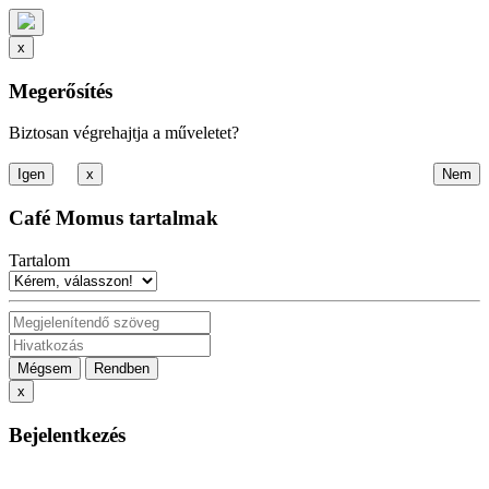
x
Megerősítés
Biztosan végrehajtja a műveletet?
x
Café Momus tartalmak
Tartalom
Mégsem
Rendben
x
Bejelentkezés