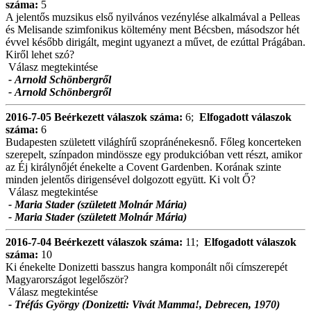
száma:
5
A jelentős muzsikus első nyilvános vezénylése alkalmával a Pelleas
és Melisande szimfonikus költemény ment Bécsben, másodszor hét
évvel később dirigált, megint ugyanezt a művet, de ezúttal Prágában.
Kiről lehet szó?
Válasz megtekintése
- Arnold Schönbergről
- Arnold Schönbergről
2016-7-05
Beérkezett válaszok száma:
6;
Elfogadott válaszok
száma:
6
Budapesten született világhírű szopránénekesnő. Főleg koncerteken
szerepelt, színpadon mindössze egy produkcióban vett részt, amikor
az Éj királynőjét énekelte a Covent Gardenben. Korának szinte
minden jelentős dirigensével dolgozott együtt. Ki volt Ő?
Válasz megtekintése
- Maria Stader (született Molnár Mária)
- Maria Stader (született Molnár Mária)
2016-7-04
Beérkezett válaszok száma:
11;
Elfogadott válaszok
száma:
10
Ki énekelte Donizetti basszus hangra komponált női címszerepét
Magyarországot legelőször?
Válasz megtekintése
- Tréfás György (Donizetti: Vivát Mamma!, Debrecen, 1970)