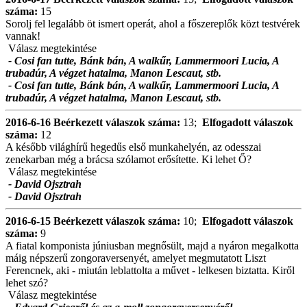
száma:
15
Sorolj fel legalább öt ismert operát, ahol a főszereplők közt testvérek
vannak!
Válasz megtekintése
- Cosi fan tutte, Bánk bán, A walkűr, Lammermoori Lucia, A
trubadúr, A végzet hatalma, Manon Lescaut, stb.
- Cosi fan tutte, Bánk bán, A walkűr, Lammermoori Lucia, A
trubadúr, A végzet hatalma, Manon Lescaut, stb.
2016-6-16
Beérkezett válaszok száma:
13;
Elfogadott válaszok
száma:
12
A később világhírű hegedűs első munkahelyén, az odesszai
zenekarban még a brácsa szólamot erősítette. Ki lehet Ő?
Válasz megtekintése
- David Ojsztrah
- David Ojsztrah
2016-6-15
Beérkezett válaszok száma:
10;
Elfogadott válaszok
száma:
9
A fiatal komponista júniusban megnősült, majd a nyáron megalkotta
máig népszerű zongoraversenyét, amelyet megmutatott Liszt
Ferencnek, aki - miután leblattolta a művet - lelkesen biztatta. Kiről
lehet szó?
Válasz megtekintése