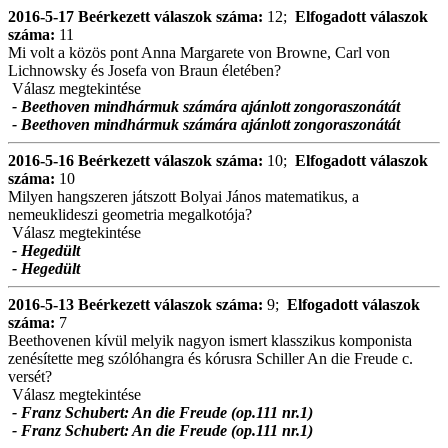
2016-5-17
Beérkezett válaszok száma:
12;
Elfogadott válaszok
száma:
11
Mi volt a közös pont Anna Margarete von Browne, Carl von
Lichnowsky és Josefa von Braun életében?
Válasz megtekintése
- Beethoven mindhármuk számára ajánlott zongoraszonátát
- Beethoven mindhármuk számára ajánlott zongoraszonátát
2016-5-16
Beérkezett válaszok száma:
10;
Elfogadott válaszok
száma:
10
Milyen hangszeren játszott Bolyai János matematikus, a
nemeuklideszi geometria megalkotója?
Válasz megtekintése
- Hegedült
- Hegedült
2016-5-13
Beérkezett válaszok száma:
9;
Elfogadott válaszok
száma:
7
Beethovenen kívül melyik nagyon ismert klasszikus komponista
zenésítette meg szólóhangra és kórusra Schiller An die Freude c.
versét?
Válasz megtekintése
- Franz Schubert: An die Freude (op.111 nr.1)
- Franz Schubert: An die Freude (op.111 nr.1)