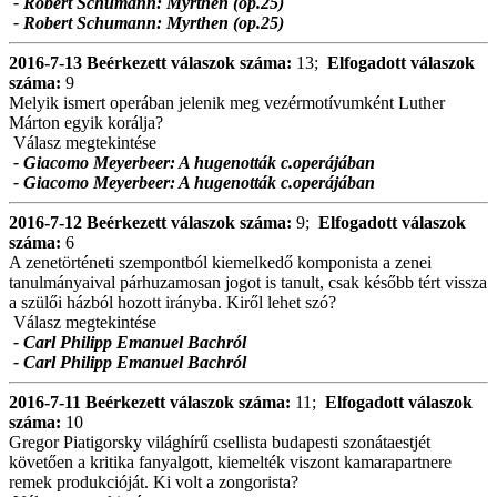
- Robert Schumann: Myrthen (op.25)
- Robert Schumann: Myrthen (op.25)
2016-7-13
Beérkezett válaszok száma:
13;
Elfogadott válaszok
száma:
9
Melyik ismert operában jelenik meg vezérmotívumként Luther
Márton egyik korálja?
Válasz megtekintése
- Giacomo Meyerbeer: A hugenották c.operájában
- Giacomo Meyerbeer: A hugenották c.operájában
2016-7-12
Beérkezett válaszok száma:
9;
Elfogadott válaszok
száma:
6
A zenetörténeti szempontból kiemelkedő komponista a zenei
tanulmányaival párhuzamosan jogot is tanult, csak később tért vissza
a szülői házból hozott irányba. Kiről lehet szó?
Válasz megtekintése
- Carl Philipp Emanuel Bachról
- Carl Philipp Emanuel Bachról
2016-7-11
Beérkezett válaszok száma:
11;
Elfogadott válaszok
száma:
10
Gregor Piatigorsky világhírű csellista budapesti szonátaestjét
követően a kritika fanyalgott, kiemelték viszont kamarapartnere
remek produkcióját. Ki volt a zongorista?