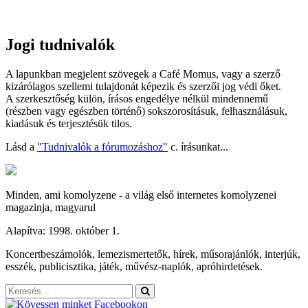
Jogi tudnivalók
A lapunkban megjelent szövegek a Café Momus, vagy a szerző
kizárólagos szellemi tulajdonát képezik és szerzői jog védi őket.
A szerkesztőség külön, írásos engedélye nélkül mindennemű
(részben vagy egészben történő) sokszorosításuk, felhasználásuk,
kiadásuk és terjesztésük tilos.
Lásd a
"Tudnivalók a fórumozáshoz"
c. írásunkat...
Minden, ami komolyzene - a világ első internetes komolyzenei
magazinja, magyarul
Alapítva: 1998. október 1.
Koncertbeszámolók, lemezismertetők, hírek, műsorajánlók, interjúk,
esszék, publicisztika, játék, művész-naplók, apróhirdetések.