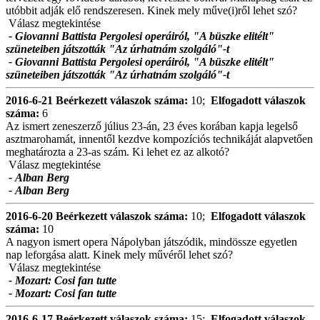
utóbbit adják elő rendszeresen. Kinek mely műve(i)ről lehet szó?
Válasz megtekintése
- Giovanni Battista Pergolesi operáiról, "A büszke elitélt"
szüneteiben játszották "Az úrhatnám szolgáló"-t
- Giovanni Battista Pergolesi operáiról, "A büszke elitélt"
szüneteiben játszották "Az úrhatnám szolgáló"-t
2016-6-21
Beérkezett válaszok száma:
10;
Elfogadott válaszok
száma:
6
Az ismert zeneszerző július 23-án, 23 éves korában kapja legelső
asztmarohamát, innentől kezdve kompozíciós technikáját alapvetően
meghatározta a 23-as szám. Ki lehet ez az alkotó?
Válasz megtekintése
- Alban Berg
- Alban Berg
2016-6-20
Beérkezett válaszok száma:
10;
Elfogadott válaszok
száma:
10
A nagyon ismert opera Nápolyban játszódik, mindössze egyetlen
nap leforgása alatt. Kinek mely művéről lehet szó?
Válasz megtekintése
- Mozart: Cosi fan tutte
- Mozart: Cosi fan tutte
2016-6-17
Beérkezett válaszok száma:
15;
Elfogadott válaszok