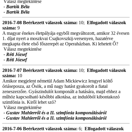
Válasz megtekintése
- Bartók Béla
- Bartók Béla
2016-7-08
Beérkezett válaszok száma:
10;
Elfogadott válaszok
száma:
9
A magyar énekes életpályája egyből megváltozott, amikor 32 évesen
1. díjat nyert a moszkvai Csajkovszkij-versenyen, hazatérve
megkapta élete első főszerepét az Operaházban. Ki lehetett Ő?
Válasz megtekintése
- Réti József
- Réti József
2016-7-07
Beérkezett válaszok száma:
10;
Elfogadott válaszok
száma:
10
Amikor megjelent németül Adam Mickiewicz lengyel költő
óriáseposza, az Ősök, a mű nagy hatást gyakorolt a fiatal
zeneszerzőre. Gyászindulót komponált a hatására, majd ehhez a
műhöz kapcsolható későbbi alkotása, az indulóból kibontakozó
szimfónia is. Kiről lehet szó?
Válasz megtekintése
- Gustav Mahlerről és a II. szimfónia komponálásáról
- Gustav Mahlerről és a II. szimfónia komponálásáról
2016-7-06
Beérkezett válaszok száma:
6;
Elfogadott válaszok