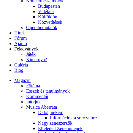
Koncertbeszámolók
Budapesten
Vidéken
Külföldön
Közvetítések
Operabemutatók
Hírek
Fórum
Ajánló
Feladványok
Játék
Kimernya?
Galéria
Blog
Magazin
Főtéma
Esszék és tanulmányok
Kommentár
Interjúk
Musica Aberrata
Dalolj nekem
Információk a sorozathoz
Nagy zeneszerzők
Elfeledett Zeneünnepek