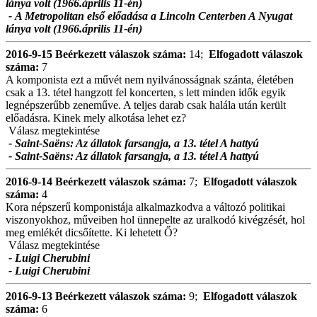
lánya volt (1966.április 11-én)
- A Metropolitan első előadása a Lincoln Centerben A Nyugat
lánya volt (1966.április 11-én)
2016-9-15
Beérkezett válaszok száma:
14;
Elfogadott válaszok
száma:
7
A komponista ezt a művét nem nyilvánosságnak szánta, életében
csak a 13. tétel hangzott fel koncerten, s lett minden idők egyik
legnépszerűbb zeneműve. A teljes darab csak halála után került
előadásra. Kinek mely alkotása lehet ez?
Válasz megtekintése
- Saint-Saëns: Az állatok farsangja, a 13. tétel A hattyú
- Saint-Saëns: Az állatok farsangja, a 13. tétel A hattyú
2016-9-14
Beérkezett válaszok száma:
7;
Elfogadott válaszok
száma:
4
Kora népszerű komponistája alkalmazkodva a változó politikai
viszonyokhoz, műveiben hol ünnepelte az uralkodó kivégzését, hol
meg emlékét dicsőítette. Ki lehetett Ő?
Válasz megtekintése
- Luigi Cherubini
- Luigi Cherubini
2016-9-13
Beérkezett válaszok száma:
9;
Elfogadott válaszok
száma:
6