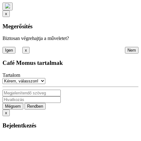
x
Megerősítés
Biztosan végrehajtja a műveletet?
x
Café Momus tartalmak
Tartalom
Mégsem
Rendben
x
Bejelentkezés