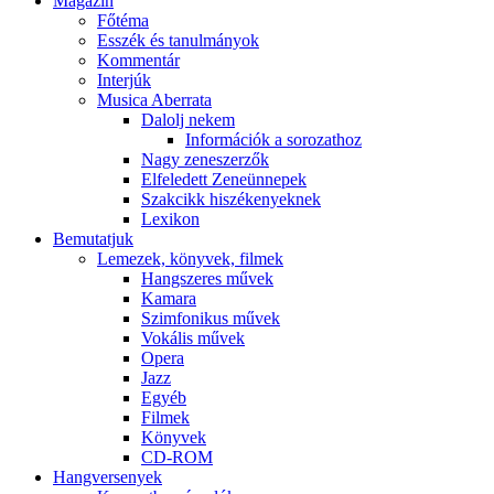
Magazin
Főtéma
Esszék és tanulmányok
Kommentár
Interjúk
Musica Aberrata
Dalolj nekem
Információk a sorozathoz
Nagy zeneszerzők
Elfeledett Zeneünnepek
Szakcikk hiszékenyeknek
Lexikon
Bemutatjuk
Lemezek, könyvek, filmek
Hangszeres művek
Kamara
Szimfonikus művek
Vokális művek
Opera
Jazz
Egyéb
Filmek
Könyvek
CD-ROM
Hangversenyek