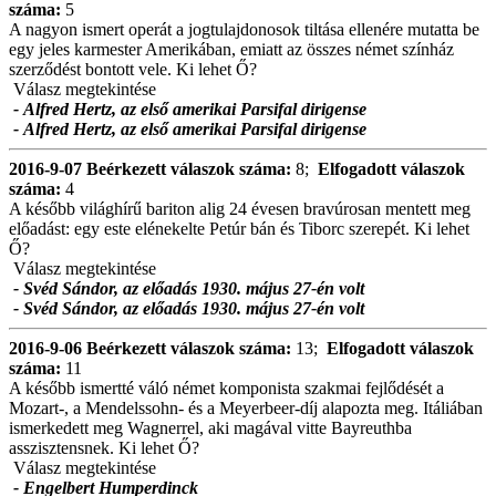
száma:
5
A nagyon ismert operát a jogtulajdonosok tiltása ellenére mutatta be
egy jeles karmester Amerikában, emiatt az összes német színház
szerződést bontott vele. Ki lehet Ő?
Válasz megtekintése
- Alfred Hertz, az első amerikai Parsifal dirigense
- Alfred Hertz, az első amerikai Parsifal dirigense
2016-9-07
Beérkezett válaszok száma:
8;
Elfogadott válaszok
száma:
4
A később világhírű bariton alig 24 évesen bravúrosan mentett meg
előadást: egy este elénekelte Petúr bán és Tiborc szerepét. Ki lehet
Ő?
Válasz megtekintése
- Svéd Sándor, az előadás 1930. május 27-én volt
- Svéd Sándor, az előadás 1930. május 27-én volt
2016-9-06
Beérkezett válaszok száma:
13;
Elfogadott válaszok
száma:
11
A később ismertté váló német komponista szakmai fejlődését a
Mozart-, a Mendelssohn- és a Meyerbeer-díj alapozta meg. Itáliában
ismerkedett meg Wagnerrel, aki magával vitte Bayreuthba
asszisztensnek. Ki lehet Ő?
Válasz megtekintése
- Engelbert Humperdinck