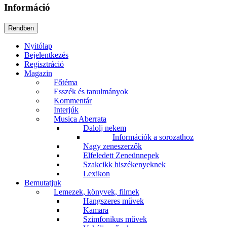
Információ
Nyitólap
Bejelentkezés
Regisztráció
Magazin
Főtéma
Esszék és tanulmányok
Kommentár
Interjúk
Musica Aberrata
Dalolj nekem
Információk a sorozathoz
Nagy zeneszerzők
Elfeledett Zeneünnepek
Szakcikk hiszékenyeknek
Lexikon
Bemutatjuk
Lemezek, könyvek, filmek
Hangszeres művek
Kamara
Szimfonikus művek