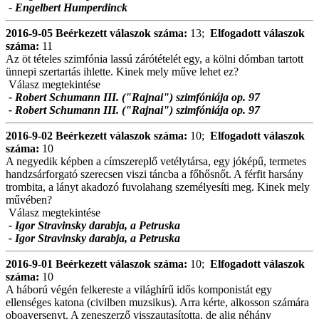
- Engelbert Humperdinck
2016-9-05
Beérkezett válaszok száma:
13;
Elfogadott válaszok
száma:
11
Az öt tételes szimfónia lassú zárótételét egy, a kölni dómban tartott
ünnepi szertartás ihlette. Kinek mely műve lehet ez?
Válasz megtekintése
- Robert Schumann III. ("Rajnai") szimfóniája op. 97
- Robert Schumann III. ("Rajnai") szimfóniája op. 97
2016-9-02
Beérkezett válaszok száma:
10;
Elfogadott válaszok
száma:
10
A negyedik képben a címszereplő vetélytársa, egy jóképű, termetes
handzsárforgató szerecsen viszi táncba a főhősnőt. A férfit harsány
trombita, a lányt akadozó fuvolahang személyesíti meg. Kinek mely
művében?
Válasz megtekintése
- Igor Stravinsky darabja, a Petruska
- Igor Stravinsky darabja, a Petruska
2016-9-01
Beérkezett válaszok száma:
10;
Elfogadott válaszok
száma:
10
A háború végén felkereste a világhírű idős komponistát egy
ellenséges katona (civilben muzsikus). Arra kérte, alkosson számára
oboaversenyt. A zeneszerző visszautasította, de alig néhány