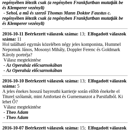
regényében létezik csak (a regényben Frankfurtban mutatják be
és Klemperer vezényli)
- Sehol, a mű és szerző Thomas Mann Doktor Faustus c.
regényében létezik csak (a regényben Frankfurtban mutatják be
és Klemperer vezényli)
2016-10-11
Beérkezett válaszok száma:
13;
Elfogadott válaszok
száma:
11
Hol található egymás közelében négy jeles komponista, Hummel
Nepomuk János, Mosonyi Mihály, Doppler Ferenc és Goldmark
Károly portréja?
Válasz megtekintése
- Az Operaház előcsarnokában
- Az Operaház előcsarnokában
2016-10-10
Beérkezett válaszok száma:
13;
Elfogadott válaszok
száma:
5
A jeles énekes hosszú bayreuthi karrierje során előbb énekelte el
Titurel szólamát, mint Amfortast és Gurnemanzot a Parsifalból. Ki
lehet Ő?
Válasz megtekintése
- Theo Adam
- Theo Adam
2016-10-07
Beérkezett válaszok száma:
15;
Elfogadott válaszok