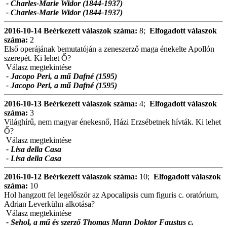
- Charles-Marie Widor (1844-1937)
- Charles-Marie Widor (1844-1937)
2016-10-14
Beérkezett válaszok száma:
8;
Elfogadott válaszok
száma:
2
Első operájának bemutatóján a zeneszerző maga énekelte Apollón
szerepét. Ki lehet Ő?
Válasz megtekintése
- Jacopo Peri, a mű Dafné (1595)
- Jacopo Peri, a mű Dafné (1595)
2016-10-13
Beérkezett válaszok száma:
4;
Elfogadott válaszok
száma:
3
Világhírű, nem magyar énekesnő, Házi Erzsébetnek hívták. Ki lehet
Ő?
Válasz megtekintése
- Lisa della Casa
- Lisa della Casa
2016-10-12
Beérkezett válaszok száma:
10;
Elfogadott válaszok
száma:
10
Hol hangzott fel legelőször az Apocalipsis cum figuris c. oratórium,
Adrian Leverkühn alkotása?
Válasz megtekintése
- Sehol, a mű és szerző Thomas Mann Doktor Faustus c.