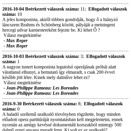
2016-10-04
Beérkezett válaszok száma:
11;
Elfogadott válaszok
száma:
10
A jeles komponista, akiről többen gondolják, hogy ő a hiányzó
láncszem Brahms és Schönberg között, pályáját a meiningeni
hercegi udvar karmestereként fejezte be. Ki lehet Ő ?
Válasz megtekintése
- Max Reger
- Max Reger
2016-10-03
Beérkezett válaszok száma:
3;
Elfogadott válaszok
száma:
1
A nagyon ismert komponista legutolsó operájának próbái alatt
váratlanul elhunyt, a bemutató így elmaradt, s csak 200 évvel
később jött létre. Kinek mely dalműve lehet ez?
Válasz megtekintése
- Jean-Philippe Rameau: Les Boreades
- Jean-Philippe Rameau: Les Boreades
2016-9-30
Beérkezett válaszok száma:
8;
Elfogadott válaszok
száma:
0
A haladó szellemű uralkodó törvényben rögzítette, hogy minden
előadott opera partitúráját nyomtatásban kell megjelentetni, ennek
nyomán az amúgy kevéssé dokumentált korszakból mintegy 500
dalmű zenei anyaga maradt fenn. Ki volt ez az uralkodó?