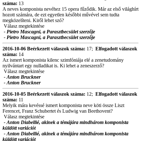
száma:
13
A neves komponista nevéhez 15 opera fűződik. Már az első világhírt
hozott számára, de ezt egyetlen későbbi művével sem tudta
megközelíteni. Kiről lehet szó?
Válasz megtekintése
- Pietro Mascagni, a Parasztbecsület szerzője
- Pietro Mascagni, a Parasztbecsület szerzője
2016-10-06
Beérkezett válaszok száma:
17;
Elfogadott válaszok
száma:
14
Az ismert komponista kilenc szimfóniája elé a zenetudomány
nyilvántart egy nulladikat is. Ki lehet a zeneszerző?
Válasz megtekintése
- Anton Bruckner
- Anton Bruckner
2016-10-05
Beérkezett válaszok száma:
12;
Elfogadott válaszok
száma:
11
Melyik mára kevéssé ismert komponista neve köti össze Liszt
Ferencet, Franz Schubertet és Ludwig van Beethovent?
Válasz megtekintése
- Anton Diabellié, akinek a témájára mindhárom komponista
küldött variációt
- Anton Diabellié, akinek a témájára mindhárom komponista
küldött variációt