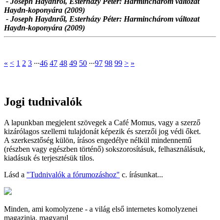
- Joseph Haydnről, Esterházy Péter: Harminchárom változat
Haydn-koponyára (2009)
- Joseph Haydnről, Esterházy Péter: Harminchárom változat
Haydn-koponyára (2009)
«
<
1
2
3
∙∙∙
46
47
48
49
50
∙∙∙
97
98
99
>
»
Jogi tudnivalók
A lapunkban megjelent szövegek a Café Momus, vagy a szerző
kizárólagos szellemi tulajdonát képezik és szerzői jog védi őket.
A szerkesztőség külön, írásos engedélye nélkül mindennemű
(részben vagy egészben történő) sokszorosításuk, felhasználásuk,
kiadásuk és terjesztésük tilos.
Lásd a
"Tudnivalók a fórumozáshoz"
c. írásunkat...
Minden, ami komolyzene - a világ első internetes komolyzenei
magazinja, magyarul