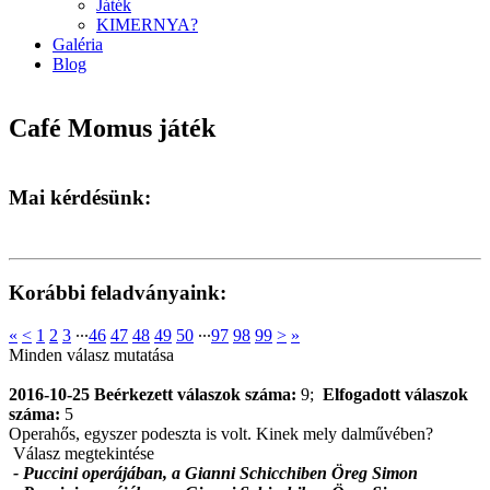
Játék
KIMERNYA?
Galéria
Blog
Café Momus játék
Mai kérdésünk:
Korábbi feladványaink:
«
<
1
2
3
∙∙∙
46
47
48
49
50
∙∙∙
97
98
99
>
»
Minden válasz mutatása
2016-10-25
Beérkezett válaszok száma:
9;
Elfogadott válaszok
száma:
5
Operahős, egyszer podeszta is volt. Kinek mely dalművében?
Válasz megtekintése
- Puccini operájában, a Gianni Schicchiben Öreg Simon