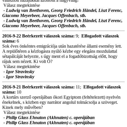
választott hazájukkal azonosít a nagyvilág!
Válasz megtekintése
- Ludwig van Beethoven, Georg Friedrich Händel, Liszt Ferenc,
Giacomo Meyerbeer, Jacques Offenbach, stb.
- Ludwig van Beethoven, Georg Friedrich Händel, Liszt Ferenc,
Giacomo Meyerbeer, Jacques Offenbach, stb.
2016-9-22
Beérkezett válaszok száma:
9;
Elfogadott válaszok
száma:
6
Sok éves önkéntes emigrációja után hazatérése állami esemény lett.
A repülőtéren a kézfogásra nyúló kézbe egy elegáns mozdulattal
sétapálcáját helyezte, s úgy ment el a fogadóbizottság előtt, hogy
rájuk sem nézett. Ki volt Ő?
Válasz megtekintése
- Igor Stravinsky
- Igor Stravinsky
2016-9-21
Beérkezett válaszok száma:
11;
Elfogadott válaszok
száma:
10
A kortárs szerző operájában ókori Egyiptom (feltételezett) nyelvén
énekelnek, s közben egy narrátor angolul tolmácsolja a szöveget.
Kinek mely művében?
Válasz megtekintése
- Philip Glass Ehnaton (Akhnaten) c. operájában
- Philip Glass Ehnaton (Akhnaten) c. operájában