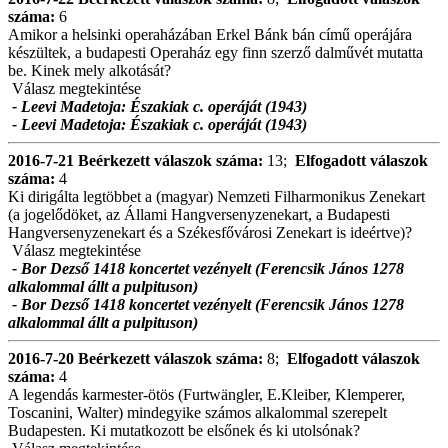
száma:
6
Amikor a helsinki operaházában Erkel Bánk bán című operájára
készültek, a budapesti Operaház egy finn szerző dalművét mutatta
be. Kinek mely alkotását?
Válasz megtekintése
- Leevi Madetoja: Északiak c. operáját (1943)
- Leevi Madetoja: Északiak c. operáját (1943)
2016-7-21
Beérkezett válaszok száma:
13;
Elfogadott válaszok
száma:
4
Ki dirigálta legtöbbet a (magyar) Nemzeti Filharmonikus Zenekart
(a jogelődöket, az Állami Hangversenyzenekart, a Budapesti
Hangversenyzenekart és a Székesfővárosi Zenekart is ideértve)?
Válasz megtekintése
- Bor Dezső 1418 koncertet vezényelt (Ferencsik János 1278
alkalommal állt a pulpituson)
- Bor Dezső 1418 koncertet vezényelt (Ferencsik János 1278
alkalommal állt a pulpituson)
2016-7-20
Beérkezett válaszok száma:
8;
Elfogadott válaszok
száma:
4
A legendás karmester-ötös (Furtwängler, E.Kleiber, Klemperer,
Toscanini, Walter) mindegyike számos alkalommal szerepelt
Budapesten. Ki mutatkozott be elsőnek és ki utolsónak?