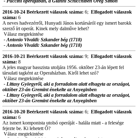
- Puccini operájában, a Gianni Schicchiben Öreg Simon
2016-10-24
Beérkezett válaszok száma:
6;
Elfogadott válaszok
száma:
6
A neves hadvezérről, Hunyadi János kortársáról egy ismert barokk
szerző írt operát. Kinek mely dalműve lehet?
Válasz megtekintése
- Antonio Vivaldi: Szkander bég (1718)
- Antonio Vivaldi: Szkander bég (1718)
2016-10-21
Beérkezett válaszok száma:
9;
Elfogadott válaszok
száma:
8
A jeles magyar basszista utoljára 1956. október 23-án lépett fel
társulati tagként az Operaházban. Kiről lehet szó?
Válasz megtekintése
- Littasy Györgyről, aki a forradalom alatt elhagyta az országot,
október 23-án Gremint énekelte az Anyeginben
- Littasy Györgyről, aki a forradalom alatt elhagyta az országot,
október 23-án Gremint énekelte az Anyeginben
2016-10-20
Beérkezett válaszok száma:
6;
Elfogadott válaszok
száma:
6
Az ismert komponista utolsó operáját - halála miatt - a felesége
fejezte be. Ki lehetett Ő?
Válasz megtekintése