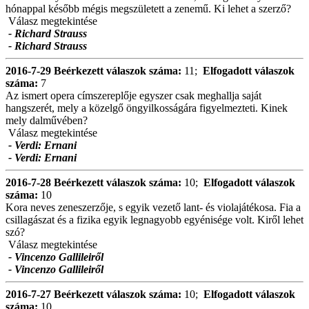
hónappal később mégis megszületett a zenemű. Ki lehet a szerző?
Válasz megtekintése
- Richard Strauss
- Richard Strauss
2016-7-29
Beérkezett válaszok száma:
11;
Elfogadott válaszok
száma:
7
Az ismert opera címszereplője egyszer csak meghallja saját
hangszerét, mely a közelgő öngyilkosságára figyelmezteti. Kinek
mely dalművében?
Válasz megtekintése
- Verdi: Ernani
- Verdi: Ernani
2016-7-28
Beérkezett válaszok száma:
10;
Elfogadott válaszok
száma:
10
Kora neves zeneszerzője, s egyik vezető lant- és violajátékosa. Fia a
csillagászat és a fizika egyik legnagyobb egyénisége volt. Kiről lehet
szó?
Válasz megtekintése
- Vincenzo Gallileiről
- Vincenzo Gallileiről
2016-7-27
Beérkezett válaszok száma:
10;
Elfogadott válaszok
száma:
10