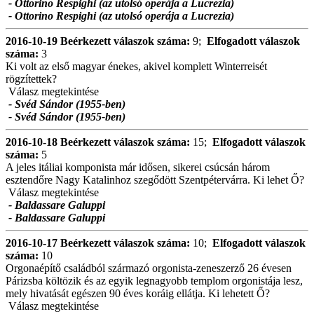
- Ottorino Respighi (az utolsó operája a Lucrezia)
- Ottorino Respighi (az utolsó operája a Lucrezia)
2016-10-19
Beérkezett válaszok száma:
9;
Elfogadott válaszok
száma:
3
Ki volt az első magyar énekes, akivel komplett Winterreisét
rögzítettek?
Válasz megtekintése
- Svéd Sándor (1955-ben)
- Svéd Sándor (1955-ben)
2016-10-18
Beérkezett válaszok száma:
15;
Elfogadott válaszok
száma:
5
A jeles itáliai komponista már idősen, sikerei csúcsán három
esztendőre Nagy Katalinhoz szegődött Szentpétervárra. Ki lehet Ő?
Válasz megtekintése
- Baldassare Galuppi
- Baldassare Galuppi
2016-10-17
Beérkezett válaszok száma:
10;
Elfogadott válaszok
száma:
10
Orgonaépítő családból származó orgonista-zeneszerző 26 évesen
Párizsba költözik és az egyik legnagyobb templom orgonistája lesz,
mely hivatását egészen 90 éves koráig ellátja. Ki lehetett Ő?
Válasz megtekintése