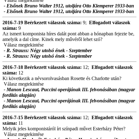
Válasz megtekintése
- Elsőnek Bruno Walter 1912, utoljára Otto Klemperer 1933-ban
- Elsőnek Bruno Walter 1912, utoljára Otto Klemperer 1933-ban
2016-7-19
Beérkezett válaszok száma:
9;
Elfogadott válaszok
száma:
9
Az ismert komponista híres dalát pont abban a hónapban fejezte be,
amelyik a dal címe. Kinek mely művéről lehet szó?
Válasz megtekintése
- R. Strauss: Négy utolsó ének - Szeptember
- R. Strauss: Négy utolsó ének - Szeptember
2016-7-18
Beérkezett válaszok száma:
12;
Elfogadott válaszok
száma:
12
Ki következik a névsorolvasásban Rosette és Charlotte után?
Válasz megtekintése
- Manon Lescaut, Puccini operájának III. felvonásában (magyar
fordítás alapján)
- Manon Lescaut, Puccini operájának III. felvonásában (magyar
fordítás alapján)
2016-7-15
Beérkezett válaszok száma:
12;
Elfogadott válaszok
száma:
11
Melyik jeles komponistáról írt színpadi művet Esterházy Péter?
Válasz megtekintése