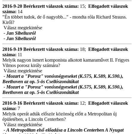
2016-9-20
Beérkezett válaszok száma:
15;
Elfogadott válaszok
száma:
14
"Én többet tudok, de ő nagyobb..." - mondta róla Richard Strauss.
Kiről?
Válasz megtekintése
- Jan Sibeliusról
- Jan Sibeliusról
2016-9-19
Beérkezett válaszok száma:
18;
Elfogadott válaszok
száma:
11
Melyik nagyon ismert komponista alkotott kamaraművet II. Frigyes
Vilmos porosz király számára?
Válasz megtekintése
- Mozart a "Porosz" vonósnégyeseket (K.575, K.589, K.590.),
Beethoven az op. 5-ös Csellószonátákat
- Mozart a "Porosz" vonósnégyeseket (K.575, K.589, K.590.),
Beethoven az op. 5-ös Csellószonátákat
2016-9-16
Beérkezett válaszok száma:
12;
Elfogadott válaszok
száma:
7
Melyik operát adták először közönség előtt a Metropolitan új
épületében, a Lincoln Centerben?
Válasz megtekintése
- A Metropolitan első előadása a Lincoln Centerben A Nyugat