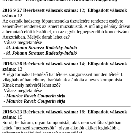
2016-9-27
Beérkezett válaszok száma:
12;
Elfogadott válaszok
száma:
12
Az osztrák hadsereg főparancsnoka tiszteletére rendezett estélyre
zeneművet rendeltek az ismert muzsikustól. A mű alig néhány órával
a bemutató előtt készült el, ma az egyik legnépszerűbb koncertszám
Ausztriában. Melyik darab lehet ez?
Válasz megtekintése
- id. Johann Strauss: Radetzky-induló
- id. Johann Strauss: Radetzky-induló
2016-9-26
Beérkezett válaszok száma:
14;
Elfogadott válaszok
száma:
13
A régi formákat felidéző hat tételes zongoraszvit minden tételét I.
világháborúban elhunyt barátainak ajánlotta a neves komponista.
Kinek mely művéről lehet szó?
Válasz megtekintése
- Maurice Ravel: Couperin sírja
- Maurice Ravel: Couperin sírja
2016-9-23
Beérkezett válaszok száma:
16;
Elfogadott válaszok
száma:
15
Sorolj fel három, olyan komponistát, akik nem szülőhazájukban
lettek "nemzeti zeneszerzők", olyan alkotók akiket leginkább a