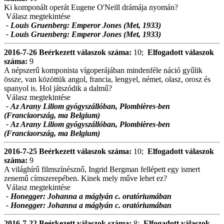
Ki komponált operát Eugene O'Neill drámája nyomán?
Válasz megtekintése
- Louis Gruenberg: Emperor Jones (Met, 1933)
- Louis Gruenberg: Emperor Jones (Met, 1933)
2016-7-26
Beérkezett válaszok száma:
10;
Elfogadott válaszok
száma:
9
A népszerű komponista vígoperájában mindenféle náció gyűlik
össze, van közöttük angol, francia, lengyel, német, olasz, orosz és
spanyol is. Hol játszódik a dalmű?
Válasz megtekintése
- Az Arany Liliom gyógyszállóban, Plombières-ben
(Franciaország, ma Belgium)
- Az Arany Liliom gyógyszállóban, Plombières-ben
(Franciaország, ma Belgium)
2016-7-25
Beérkezett válaszok száma:
10;
Elfogadott válaszok
száma:
9
A világhírű filmszínésznő, Ingrid Bergman fellépett egy ismert
zenemű címszerepében. Kinek mely műve lehet ez?
Válasz megtekintése
- Honegger: Johanna a máglyán c. oratóriumában
- Honegger: Johanna a máglyán c. oratóriumában
2016-7-22
Beérkezett válaszok száma:
8;
Elfogadott válaszok