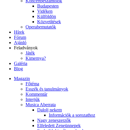
Koncertbeszámolók
Budapesten
Vidéken
Külföldön
Közvetítések
Operabemutatók
Hírek
Fórum
Ajánló
Feladványok
Játék
Kimernya?
Galéria
Blog
Magazin
Főtéma
Esszék és tanulmányok
Kommentár
Interjúk
Musica Aberrata
Dalolj nekem
Információk a sorozathoz
Nagy zeneszerzők
Elfeledett Zeneünnepek