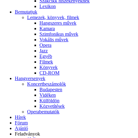
Szakcikk hiszékenyeknek
Lexikon
Bemutatjuk
Lemezek, könyvek, filmek
Hangszeres művek
Kamara
Szimfonikus művek
Vokális művek
Opera
Jazz
Egyéb
Filmek
Könyvek
CD-ROM
Hangversenyek
Koncertbeszámolók
Budapesten
Vidéken
Külföldön
Közvetítések
Operabemutatók
Hírek
Fórum
Ajánló
Feladványok