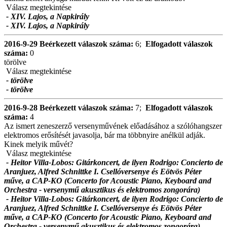
Válasz megtekintése
- XIV. Lajos, a Napkirály
- XIV. Lajos, a Napkirály
2016-9-29
Beérkezett válaszok száma:
6;
Elfogadott válaszok
száma:
0
törölve
Válasz megtekintése
- törölve
- törölve
2016-9-28
Beérkezett válaszok száma:
7;
Elfogadott válaszok
száma:
4
Az ismert zeneszerző versenyművének előadásához a szólóhangszer
elektromos erősítését javasolja, bár ma többnyire anélkül adják.
Kinek melyik művét?
Válasz megtekintése
- Heitor Villa-Lobos: Gitárkoncert, de ilyen Rodrigo: Concierto de
Aranjuez, Alfred Schnittke I. Csellóversenye és Eötvös Péter
műve, a CAP-KO (Concerto for Acoustic Piano, Keyboard and
Orchestra - versenymű akusztikus és elektromos zongorára)
- Heitor Villa-Lobos: Gitárkoncert, de ilyen Rodrigo: Concierto de
Aranjuez, Alfred Schnittke I. Csellóversenye és Eötvös Péter
műve, a CAP-KO (Concerto for Acoustic Piano, Keyboard and
Orchestra - versenymű akusztikus és elektromos zongorára)