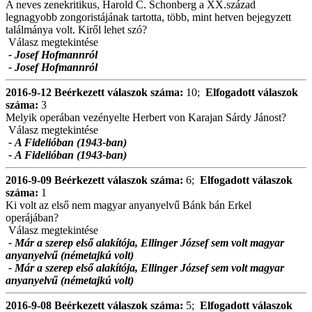
A neves zenekritikus, Harold C. Schonberg a XX.század
legnagyobb zongoristájának tartotta, több, mint hetven bejegyzett
találmánya volt. Kiről lehet szó?
Válasz megtekintése
- Josef Hofmannról
- Josef Hofmannról
2016-9-12
Beérkezett válaszok száma:
10;
Elfogadott válaszok
száma:
3
Melyik operában vezényelte Herbert von Karajan Sárdy Jánost?
Válasz megtekintése
- A Fidelióban (1943-ban)
- A Fidelióban (1943-ban)
2016-9-09
Beérkezett válaszok száma:
6;
Elfogadott válaszok
száma:
1
Ki volt az első nem magyar anyanyelvű Bánk bán Erkel
operájában?
Válasz megtekintése
- Már a szerep első alakítója, Ellinger József sem volt magyar
anyanyelvű (németajkú volt)
- Már a szerep első alakítója, Ellinger József sem volt magyar
anyanyelvű (németajkú volt)
2016-9-08
Beérkezett válaszok száma:
5;
Elfogadott válaszok