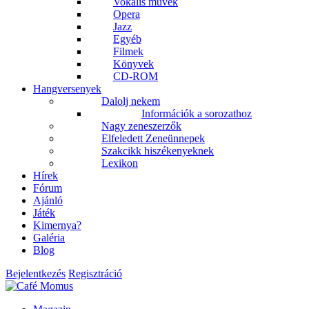
Vokális művek
Opera
Jazz
Egyéb
Filmek
Könyvek
CD-ROM
Hangversenyek
Dalolj nekem
Információk a sorozathoz
Nagy zeneszerzők
Elfeledett Zeneünnepek
Szakcikk hiszékenyeknek
Lexikon
Hírek
Fórum
Ajánló
Játék
Kimernya?
Galéria
Blog
Bejelentkezés
Regisztráció