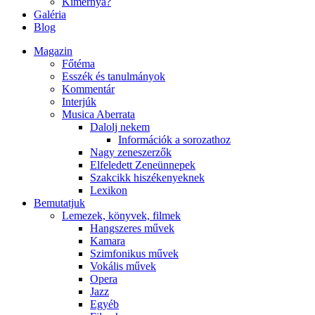
Kimernya?
Galéria
Blog
Magazin
Főtéma
Esszék és tanulmányok
Kommentár
Interjúk
Musica Aberrata
Dalolj nekem
Információk a sorozathoz
Nagy zeneszerzők
Elfeledett Zeneünnepek
Szakcikk hiszékenyeknek
Lexikon
Bemutatjuk
Lemezek, könyvek, filmek
Hangszeres művek
Kamara
Szimfonikus művek
Vokális művek
Opera
Jazz
Egyéb