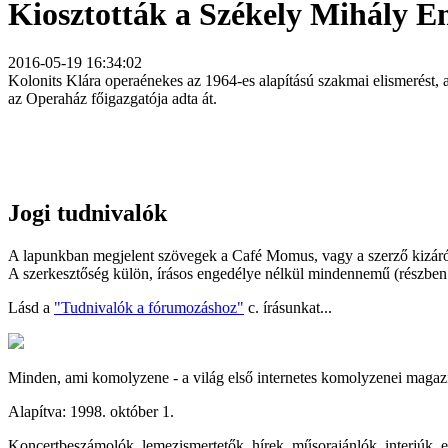
Kiosztották a Székely Mihály E
2016-05-19 16:34:02
Kolonits Klára operaénekes az 1964-es alapítású szakmai elismerést, 
az Operaház főigazgatója adta át.
Jogi tudnivalók
A lapunkban megjelent szövegek a Café Momus, vagy a szerző kizáróla
A szerkesztőség külön, írásos engedélye nélkül mindennemű (részben v
Lásd a
"Tudnivalók a fórumozáshoz"
c. írásunkat...
Minden, ami komolyzene - a világ első internetes komolyzenei magaz
Alapítva: 1998. október 1.
Koncertbeszámolók, lemezismertetők, hírek, műsorajánlók, interjúk, es