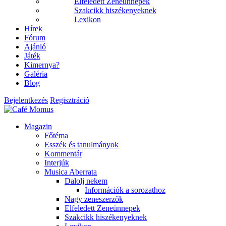
Elfeledett Zeneünnepek
Szakcikk hiszékenyeknek
Lexikon
Hírek
Fórum
Ajánló
Játék
Kimernya?
Galéria
Blog
Bejelentkezés
Regisztráció
Magazin
Főtéma
Esszék és tanulmányok
Kommentár
Interjúk
Musica Aberrata
Dalolj nekem
Információk a sorozathoz
Nagy zeneszerzők
Elfeledett Zeneünnepek
Szakcikk hiszékenyeknek