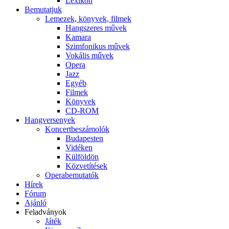
Lexikon
Bemutatjuk
Lemezek, könyvek, filmek
Hangszeres művek
Kamara
Szimfonikus művek
Vokális művek
Opera
Jazz
Egyéb
Filmek
Könyvek
CD-ROM
Hangversenyek
Koncertbeszámolók
Budapesten
Vidéken
Külföldön
Közvetítések
Operabemutatók
Hírek
Fórum
Ajánló
Feladványok
Játék