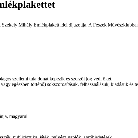
mlékplakettet
a Székely Mihály Emlékplakett idei díjazottja. A Fészek Művészklubban 
gos szellemi tulajdonát képezik és szerzői jog védi őket.
agy egészben történő) sokszorosításuk, felhasználásuk, kiadásuk és ter
inja, magyarul
szék, publicisztika, játék, művész-naplók, apróhirdetések.