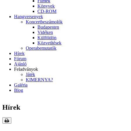
Filmek
Könyvek
CD-ROM
Hangversenyek
Koncertbeszámolók
Budapesten
Vidéken
Külföldön
Közvetítések
Operabemutatók
Hírek
Fórum
Ajánló
Feladványok
Játék
KIMERNYA?
Galéria
Blog
Hírek