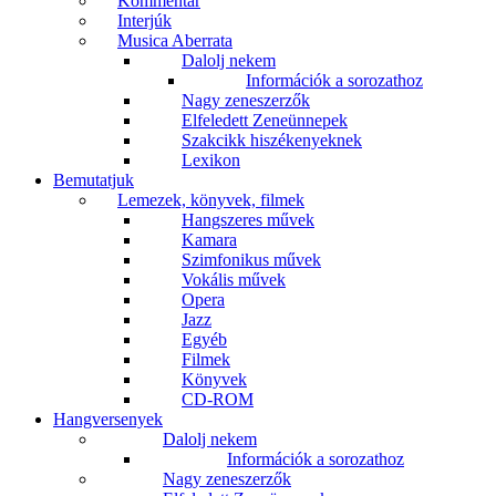
Kommentár
Interjúk
Musica Aberrata
Dalolj nekem
Információk a sorozathoz
Nagy zeneszerzők
Elfeledett Zeneünnepek
Szakcikk hiszékenyeknek
Lexikon
Bemutatjuk
Lemezek, könyvek, filmek
Hangszeres művek
Kamara
Szimfonikus művek
Vokális művek
Opera
Jazz
Egyéb
Filmek
Könyvek
CD-ROM
Hangversenyek
Dalolj nekem
Információk a sorozathoz
Nagy zeneszerzők