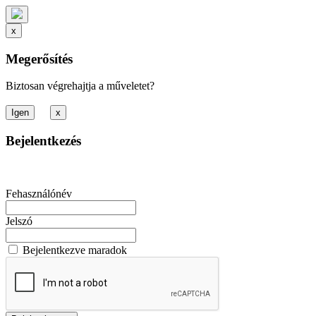
x
Megerősítés
Biztosan végrehajtja a műveletet?
x
Bejelentkezés
Fehasználónév
Jelszó
Bejelentkezve maradok