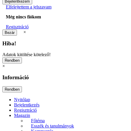
Elfelejtettem a jelszavam
Még nincs fiókom
Regisztráció
×
Hiba!
Adatok kitöltése kötelező!
×
Információ
Nyitólap
Bejelentkezés
Regisztráció
Magazin
Főtéma
Esszék és tanulmányok