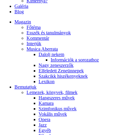
Kimernya?
Galéria
Blog
Magazin
Főtéma
Esszék és tanulmányok
Kommentár
Interjúk
Musica Aberrata
Dalolj nekem
Információk a sorozathoz
Nagy zeneszerzők
Elfeledett Zeneünnepek
Szakcikk hiszékenyeknek
Lexikon
Bemutatjuk
Lemezek, könyvek, filmek
Hangszeres művek
Kamara
Szimfonikus művek
Vokális művek
Opera
Jazz
Egyéb