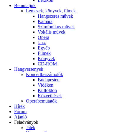
Lexikon
Bemutatjuk
Lemezek, könyvek, filmek
Hangszeres művek
Kamara
Szimfonikus művek
Vokális művek
Opera
Jazz
Egyéb
Filmek
Könyvek
CD-ROM
Hangversenyek
Koncertbeszámolók
Budapesten
Vidéken
Külföldön
Közvetítések
Operabemutatók
Hírek
Fórum
Ajánló
Feladványok
Játék