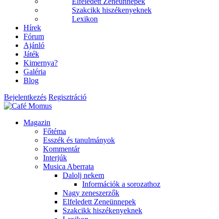
Elfeledett Zeneünnepek
Szakcikk hiszékenyeknek
Lexikon
Hírek
Fórum
Ajánló
Játék
Kimernya?
Galéria
Blog
Bejelentkezés
Regisztráció
Magazin
Főtéma
Esszék és tanulmányok
Kommentár
Interjúk
Musica Aberrata
Dalolj nekem
Információk a sorozathoz
Nagy zeneszerzők
Elfeledett Zeneünnepek
Szakcikk hiszékenyeknek