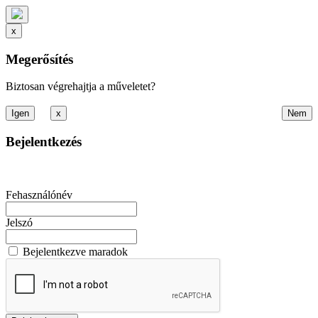
x
Megerősítés
Biztosan végrehajtja a műveletet?
x
Bejelentkezés
Fehasználónév
Jelszó
Bejelentkezve maradok