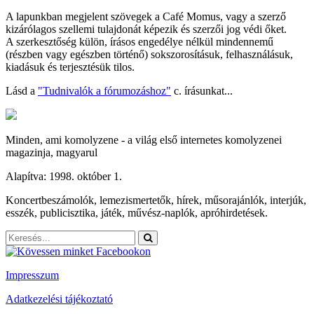
A lapunkban megjelent szövegek a Café Momus, vagy a szerző
kizárólagos szellemi tulajdonát képezik és szerzői jog védi őket.
A szerkesztőség külön, írásos engedélye nélkül mindennemű
(részben vagy egészben történő) sokszorosításuk, felhasználásuk,
kiadásuk és terjesztésük tilos.
Lásd a
"Tudnivalók a fórumozáshoz"
c. írásunkat...
Minden, ami komolyzene - a világ első internetes komolyzenei
magazinja, magyarul
Alapítva: 1998. október 1.
Koncertbeszámolók, lemezismertetők, hírek, műsorajánlók, interjúk,
esszék, publicisztika, játék, művész-naplók, apróhirdetések.
Impresszum
Adatkezelési tájékoztató