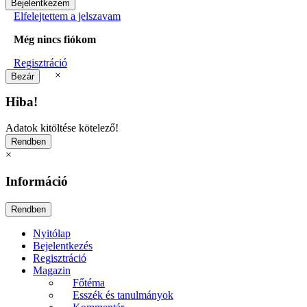
Elfelejtettem a jelszavam
Még nincs fiókom
Regisztráció
×
Hiba!
Adatok kitöltése kötelező!
×
Információ
Nyitólap
Bejelentkezés
Regisztráció
Magazin
Főtéma
Esszék és tanulmányok