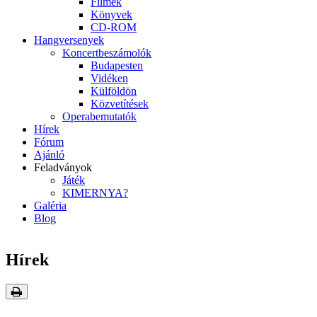
Filmek
Könyvek
CD-ROM
Hangversenyek
Koncertbeszámolók
Budapesten
Vidéken
Külföldön
Közvetítések
Operabemutatók
Hírek
Fórum
Ajánló
Feladványok
Játék
KIMERNYA?
Galéria
Blog
Hírek