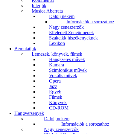
Kommentár
Interjúk
Musica Aberrata
Dalolj nekem
Információk a sorozathoz
Nagy zeneszerzők
Elfeledett Zeneünnepek
Szakcikk hiszékenyeknek
Lexikon
Bemutatjuk
Lemezek, könyvek, filmek
Hangszeres művek
Kamara
Szimfonikus művek
Vokális művek
Opera
Jazz
Egyéb
Filmek
Könyvek
CD-ROM
Hangversenyek
Dalolj nekem
Információk a sorozathoz
Nagy zeneszerzők