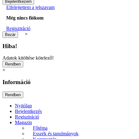
Elfelejtettem a jelszavam
Még nincs fiókom
Regisztráció
×
Hiba!
Adatok kitöltése kötelező!
×
Információ
Nyitólap
Bejelentkezés
Regisztráció
Magazin
Főtéma
Esszék és tanulmányok