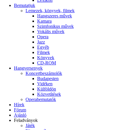
Lexikon
Bemutatjuk
Lemezek, könyvek, filmek
Hangszeres művek
Kamara
Szimfonikus művek
Vokális művek
Opera
Jazz
Egyéb
Filmek
Könyvek
CD-ROM
Hangversenyek
Koncertbeszámolók
Budapesten
Vidéken
Külföldön
Közvetítések
Operabemutatók
Hírek
Fórum
Ajánló
Feladványok
Játék