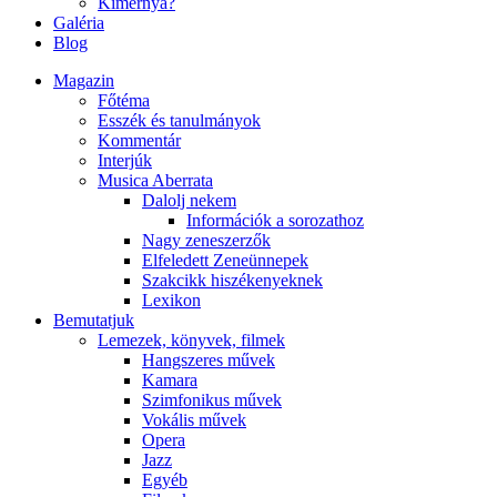
Kimernya?
Galéria
Blog
Magazin
Főtéma
Esszék és tanulmányok
Kommentár
Interjúk
Musica Aberrata
Dalolj nekem
Információk a sorozathoz
Nagy zeneszerzők
Elfeledett Zeneünnepek
Szakcikk hiszékenyeknek
Lexikon
Bemutatjuk
Lemezek, könyvek, filmek
Hangszeres művek
Kamara
Szimfonikus művek
Vokális művek
Opera
Jazz
Egyéb