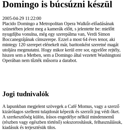
Domingo is búcsúzni készül
2005-04-29 11:22:00
Placido Domingo a Metropolitan Opera Walkűr-előadásának
szünetében jelent meg a kamerák előtt, s jelentette be: mielőtt
nyugdíjba vonulna, még egy szerepálma van, Verdi Simon
Boccanegrájának címszerepe. Ezzel a most 64 éves tenor, aki
mintegy 120 szerepet elénekelt már, baritonként szeretné magát
utoljára megmutatni. Hogy mikor kerül erre sor, egyelőre rejtély,
hiszen sem a Metben, sem a Domingo által vezetett Washingtoni
Operában nem tűzték műsorra a darabot.
Jogi tudnivalók
A lapunkban megjelent szövegek a Café Momus, vagy a szerző
kizárólagos szellemi tulajdonát képezik és szerzői jog védi őket.
A szerkesztőség külön, írásos engedélye nélkül mindennemű
(részben vagy egészben történő) sokszorosításuk, felhasználásuk,
kiadásuk és terjesztésük tilos.