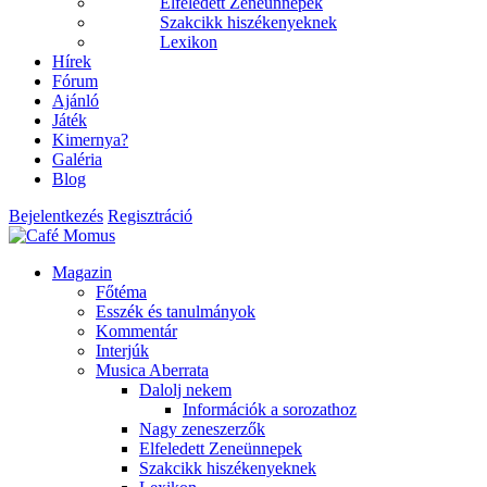
Elfeledett Zeneünnepek
Szakcikk hiszékenyeknek
Lexikon
Hírek
Fórum
Ajánló
Játék
Kimernya?
Galéria
Blog
Bejelentkezés
Regisztráció
Magazin
Főtéma
Esszék és tanulmányok
Kommentár
Interjúk
Musica Aberrata
Dalolj nekem
Információk a sorozathoz
Nagy zeneszerzők
Elfeledett Zeneünnepek
Szakcikk hiszékenyeknek