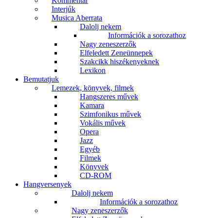
Kommentár
Interjúk
Musica Aberrata
Dalolj nekem
Információk a sorozathoz
Nagy zeneszerzők
Elfeledett Zeneünnepek
Szakcikk hiszékenyeknek
Lexikon
Bemutatjuk
Lemezek, könyvek, filmek
Hangszeres művek
Kamara
Szimfonikus művek
Vokális művek
Opera
Jazz
Egyéb
Filmek
Könyvek
CD-ROM
Hangversenyek
Dalolj nekem
Információk a sorozathoz
Nagy zeneszerzők