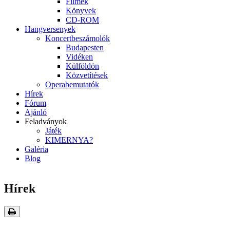
Filmek
Könyvek
CD-ROM
Hangversenyek
Koncertbeszámolók
Budapesten
Vidéken
Külföldön
Közvetítések
Operabemutatók
Hírek
Fórum
Ajánló
Feladványok
Játék
KIMERNYA?
Galéria
Blog
Hírek