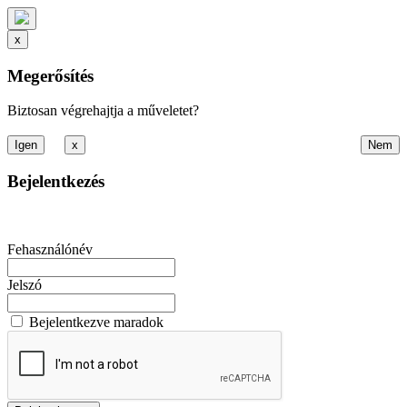
x
Megerősítés
Biztosan végrehajtja a műveletet?
x
Bejelentkezés
Fehasználónév
Jelszó
Bejelentkezve maradok