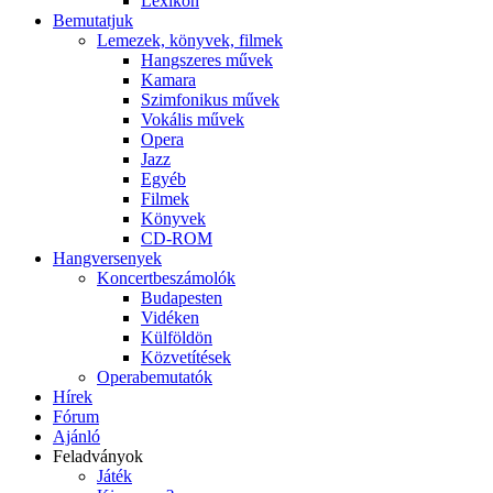
Lexikon
Bemutatjuk
Lemezek, könyvek, filmek
Hangszeres művek
Kamara
Szimfonikus művek
Vokális művek
Opera
Jazz
Egyéb
Filmek
Könyvek
CD-ROM
Hangversenyek
Koncertbeszámolók
Budapesten
Vidéken
Külföldön
Közvetítések
Operabemutatók
Hírek
Fórum
Ajánló
Feladványok
Játék