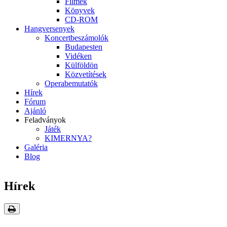
Filmek
Könyvek
CD-ROM
Hangversenyek
Koncertbeszámolók
Budapesten
Vidéken
Külföldön
Közvetítések
Operabemutatók
Hírek
Fórum
Ajánló
Feladványok
Játék
KIMERNYA?
Galéria
Blog
Hírek