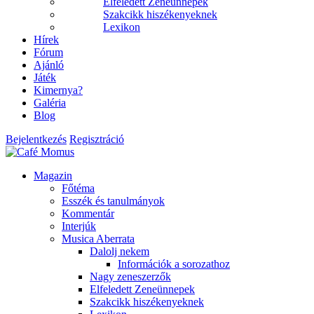
Elfeledett Zeneünnepek
Szakcikk hiszékenyeknek
Lexikon
Hírek
Fórum
Ajánló
Játék
Kimernya?
Galéria
Blog
Bejelentkezés
Regisztráció
Magazin
Főtéma
Esszék és tanulmányok
Kommentár
Interjúk
Musica Aberrata
Dalolj nekem
Információk a sorozathoz
Nagy zeneszerzők
Elfeledett Zeneünnepek
Szakcikk hiszékenyeknek