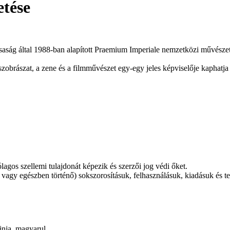
etése
rsaság által 1988-ban alapított Praemium Imperiale nemzetközi művészet
 szobrászat, a zene és a filmművészet egy-egy jeles képviselője kaphatj
gos szellemi tulajdonát képezik és szerzői jog védi őket.
agy egészben történő) sokszorosításuk, felhasználásuk, kiadásuk és ter
inja, magyarul