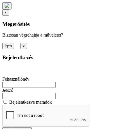
x
Megerősítés
Biztosan végrehajtja a műveletet?
x
Bejelentkezés
Fehasználónév
Jelszó
Bejelentkezve maradok