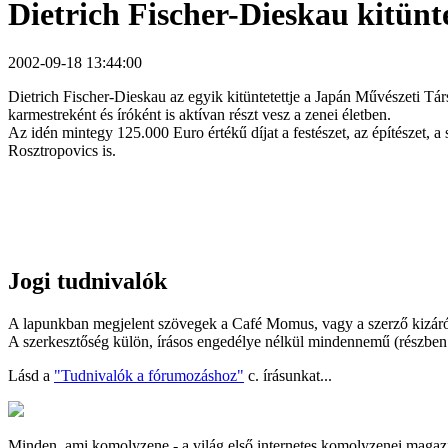
Dietrich Fischer-Dieskau kitünt
2002-09-18 13:44:00
Dietrich Fischer-Dieskau az egyik kitüntetettje a Japán Művészeti Tá
karmestreként és íróként is aktívan részt vesz a zenei életben.
Az idén mintegy 125.000 Euro értékű díjat a festészet, az építészet, a
Rosztropovics is.
Jogi tudnivalók
A lapunkban megjelent szövegek a Café Momus, vagy a szerző kizáróla
A szerkesztőség külön, írásos engedélye nélkül mindennemű (részben v
Lásd a
"Tudnivalók a fórumozáshoz"
c. írásunkat...
Minden, ami komolyzene - a világ első internetes komolyzenei magaz