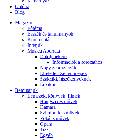
Kimernya?
Galéria
Blog
Magazin
Főtéma
Esszék és tanulmányok
Kommentár
Interjúk
Musica Aberrata
Dalolj nekem
Információk a sorozathoz
Nagy zeneszerzők
Elfeledett Zeneünnepek
Szakcikk hiszékenyeknek
Lexikon
Bemutatjuk
Lemezek, könyvek, filmek
Hangszeres művek
Kamara
Szimfonikus művek
Vokális művek
Opera
Jazz
Egyéb