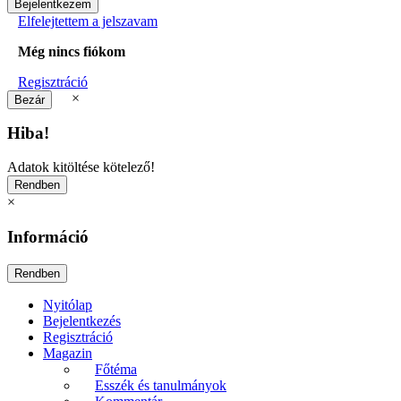
Elfelejtettem a jelszavam
Még nincs fiókom
Regisztráció
×
Hiba!
Adatok kitöltése kötelező!
×
Információ
Nyitólap
Bejelentkezés
Regisztráció
Magazin
Főtéma
Esszék és tanulmányok