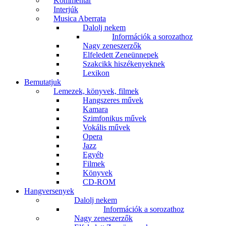
Kommentár
Interjúk
Musica Aberrata
Dalolj nekem
Információk a sorozathoz
Nagy zeneszerzők
Elfeledett Zeneünnepek
Szakcikk hiszékenyeknek
Lexikon
Bemutatjuk
Lemezek, könyvek, filmek
Hangszeres művek
Kamara
Szimfonikus művek
Vokális művek
Opera
Jazz
Egyéb
Filmek
Könyvek
CD-ROM
Hangversenyek
Dalolj nekem
Információk a sorozathoz
Nagy zeneszerzők