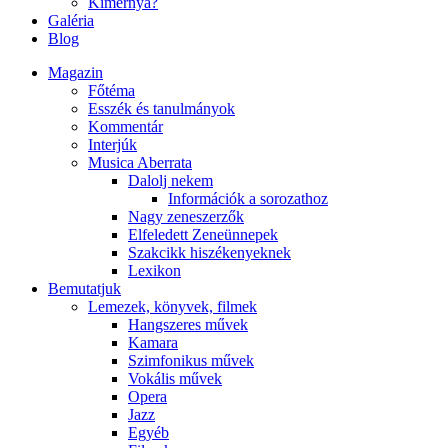
Kimernya?
Galéria
Blog
Magazin
Főtéma
Esszék és tanulmányok
Kommentár
Interjúk
Musica Aberrata
Dalolj nekem
Információk a sorozathoz
Nagy zeneszerzők
Elfeledett Zeneünnepek
Szakcikk hiszékenyeknek
Lexikon
Bemutatjuk
Lemezek, könyvek, filmek
Hangszeres művek
Kamara
Szimfonikus művek
Vokális művek
Opera
Jazz
Egyéb