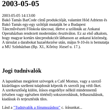
2003-05-05
2003-05-05 14:13:00
Bakó Tamás BarCode című produkcióját, valamint Hód Adrienn és
Bakó Tamás egy-egy szólóját mutatják be a Budapest
Táncművészeti Főiskola táncosai, illetve a szólisták az Ankarai
Operaházban rendezett moderntánc-fesztiválon. Ez az első alkalom,
hogy magyar kortárs táncprodukciót láthasson az ankarai közönség.
A társulat a darabokat hazaérkezése után, május 9-10-én is bemutatja
a MU Színházban (Bp. XI., Kőrösy József u. 17.).
Jogi tudnivalók
A lapunkban megjelent szövegek a Café Momus, vagy a szerző
kizárólagos szellemi tulajdonát képezik és szerzői jog védi őket.
A szerkesztőség külön, írásos engedélye nélkül mindennemű
(részben vagy egészben történő) sokszorosításuk, felhasználásuk,
kiadásuk és terjesztésük tilos.
Lásd a
"Tudnivalók a fórumozáshoz"
c. írásunkat...