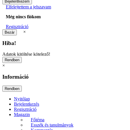
Elfelejtettem a jelszavam
Még nincs fiókom
Regisztráció
×
Hiba!
Adatok kitöltése kötelező!
×
Információ
Nyitólap
Bejelentkezés
Regisztráció
Magazin
Főtéma
Esszék és tanulmányok