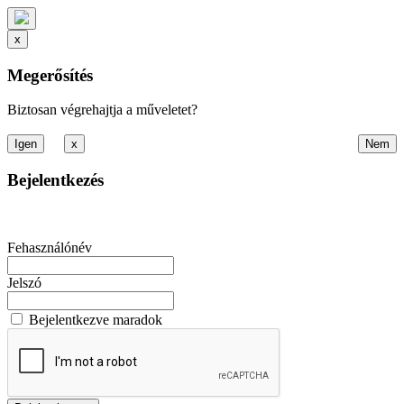
x
Megerősítés
Biztosan végrehajtja a műveletet?
x
Bejelentkezés
Fehasználónév
Jelszó
Bejelentkezve maradok