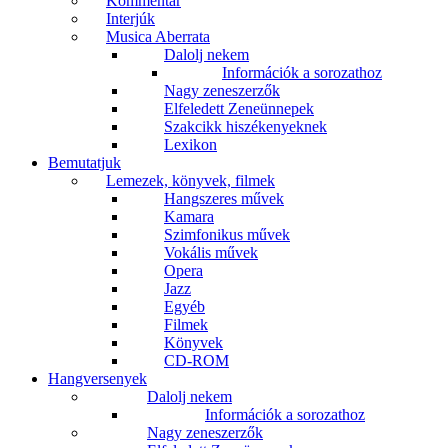
Kommentár
Interjúk
Musica Aberrata
Dalolj nekem
Információk a sorozathoz
Nagy zeneszerzők
Elfeledett Zeneünnepek
Szakcikk hiszékenyeknek
Lexikon
Bemutatjuk
Lemezek, könyvek, filmek
Hangszeres művek
Kamara
Szimfonikus művek
Vokális művek
Opera
Jazz
Egyéb
Filmek
Könyvek
CD-ROM
Hangversenyek
Dalolj nekem
Információk a sorozathoz
Nagy zeneszerzők