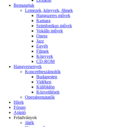
Lexikon
Bemutatjuk
Lemezek, könyvek, filmek
Hangszeres művek
Kamara
Szimfonikus művek
Vokális művek
Opera
Jazz
Egyéb
Filmek
Könyvek
CD-ROM
Hangversenyek
Koncertbeszámolók
Budapesten
Vidéken
Külföldön
Közvetítések
Operabemutatók
Hírek
Fórum
Ajánló
Feladványok
Játék