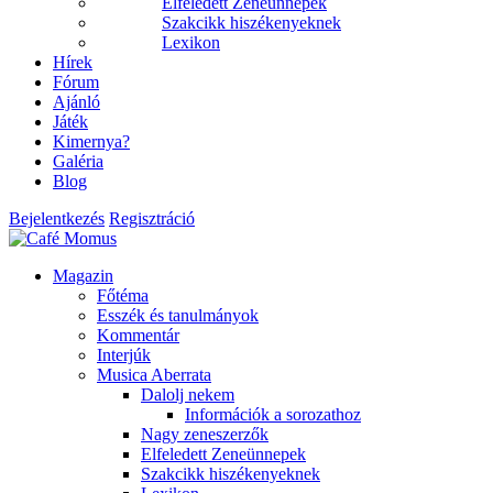
Elfeledett Zeneünnepek
Szakcikk hiszékenyeknek
Lexikon
Hírek
Fórum
Ajánló
Játék
Kimernya?
Galéria
Blog
Bejelentkezés
Regisztráció
Magazin
Főtéma
Esszék és tanulmányok
Kommentár
Interjúk
Musica Aberrata
Dalolj nekem
Információk a sorozathoz
Nagy zeneszerzők
Elfeledett Zeneünnepek
Szakcikk hiszékenyeknek