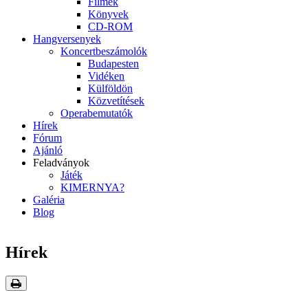
Filmek
Könyvek
CD-ROM
Hangversenyek
Koncertbeszámolók
Budapesten
Vidéken
Külföldön
Közvetítések
Operabemutatók
Hírek
Fórum
Ajánló
Feladványok
Játék
KIMERNYA?
Galéria
Blog
Hírek