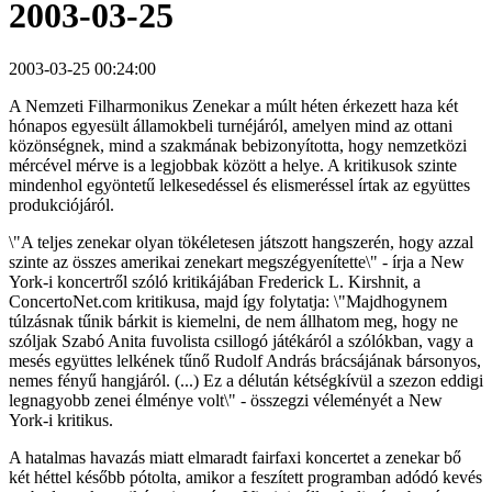
2003-03-25
2003-03-25 00:24:00
A Nemzeti Filharmonikus Zenekar a múlt héten érkezett haza két
hónapos egyesült államokbeli turnéjáról, amelyen mind az ottani
közönségnek, mind a szakmának bebizonyította, hogy nemzetközi
mércével mérve is a legjobbak között a helye. A kritikusok szinte
mindenhol egyöntetű lelkesedéssel és elismeréssel írtak az együttes
produkciójáról.
\"A teljes zenekar olyan tökéletesen játszott hangszerén, hogy azzal
szinte az összes amerikai zenekart megszégyenítette\" - írja a New
York-i koncertről szóló kritikájában Frederick L. Kirshnit, a
ConcertoNet.com kritikusa, majd így folytatja: \"Majdhogynem
túlzásnak tűnik bárkit is kiemelni, de nem állhatom meg, hogy ne
szóljak Szabó Anita fuvolista csillogó játékáról a szólókban, vagy a
mesés együttes lelkének tűnő Rudolf András brácsájának bársonyos,
nemes fényű hangjáról. (...) Ez a délután kétségkívül a szezon eddigi
legnagyobb zenei élménye volt\" - összegzi véleményét a New
York-i kritikus.
A hatalmas havazás miatt elmaradt fairfaxi koncertet a zenekar bő
két héttel később pótolta, amikor a feszített programban adódó kevés