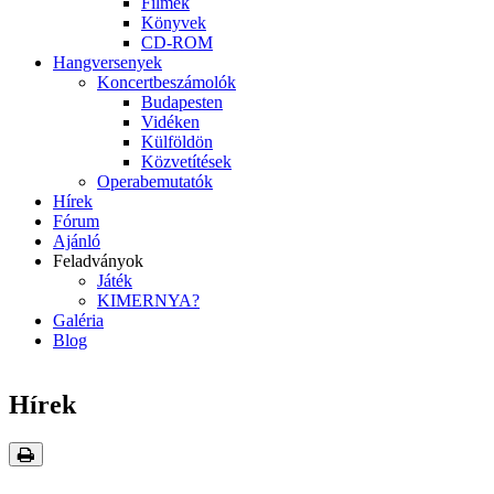
Filmek
Könyvek
CD-ROM
Hangversenyek
Koncertbeszámolók
Budapesten
Vidéken
Külföldön
Közvetítések
Operabemutatók
Hírek
Fórum
Ajánló
Feladványok
Játék
KIMERNYA?
Galéria
Blog
Hírek