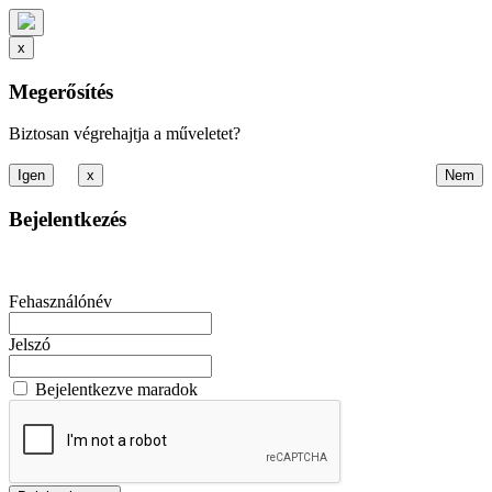
x
Megerősítés
Biztosan végrehajtja a műveletet?
x
Bejelentkezés
Fehasználónév
Jelszó
Bejelentkezve maradok