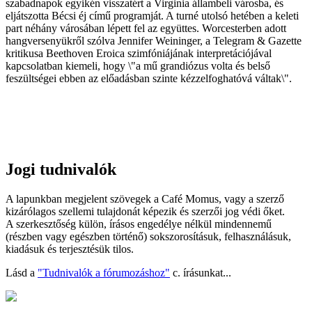
szabadnapok egyikén visszatért a Virginia állambeli városba, és
eljátszotta Bécsi éj című programját. A turné utolsó hetében a keleti
part néhány városában lépett fel az együttes. Worcesterben adott
hangversenyükről szólva Jennifer Weininger, a Telegram & Gazette
kritikusa Beethoven Eroica szimfóniájának interpretációjával
kapcsolatban kiemeli, hogy \"a mű grandiózus volta és belső
feszültségei ebben az előadásban szinte kézzelfoghatóvá váltak\".
Jogi tudnivalók
A lapunkban megjelent szövegek a Café Momus, vagy a szerző
kizárólagos szellemi tulajdonát képezik és szerzői jog védi őket.
A szerkesztőség külön, írásos engedélye nélkül mindennemű
(részben vagy egészben történő) sokszorosításuk, felhasználásuk,
kiadásuk és terjesztésük tilos.
Lásd a
"Tudnivalók a fórumozáshoz"
c. írásunkat...