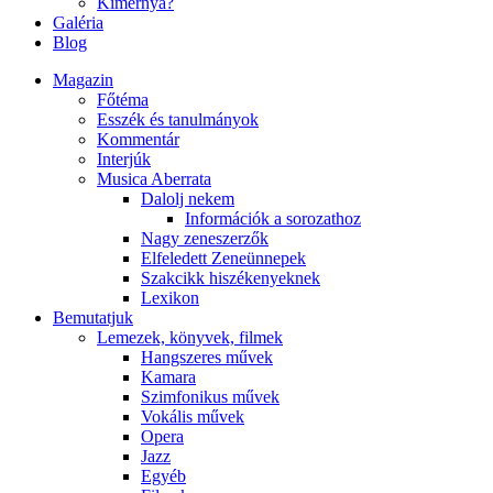
Kimernya?
Galéria
Blog
Magazin
Főtéma
Esszék és tanulmányok
Kommentár
Interjúk
Musica Aberrata
Dalolj nekem
Információk a sorozathoz
Nagy zeneszerzők
Elfeledett Zeneünnepek
Szakcikk hiszékenyeknek
Lexikon
Bemutatjuk
Lemezek, könyvek, filmek
Hangszeres művek
Kamara
Szimfonikus művek
Vokális művek
Opera
Jazz
Egyéb