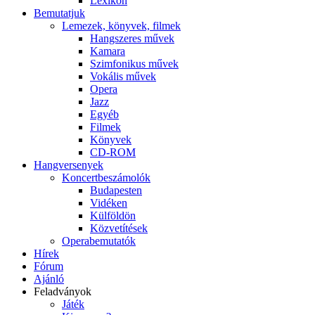
Lexikon
Bemutatjuk
Lemezek, könyvek, filmek
Hangszeres művek
Kamara
Szimfonikus művek
Vokális művek
Opera
Jazz
Egyéb
Filmek
Könyvek
CD-ROM
Hangversenyek
Koncertbeszámolók
Budapesten
Vidéken
Külföldön
Közvetítések
Operabemutatók
Hírek
Fórum
Ajánló
Feladványok
Játék