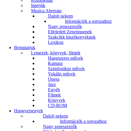
Kommentár
Interjúk
Musica Aberrata
Dalolj nekem
Információk a sorozathoz
Nagy zeneszerzők
Elfeledett Zeneünnepek
Szakcikk hiszékenyeknek
Lexikon
Bemutatjuk
Lemezek, könyvek, filmek
Hangszeres művek
Kamara
Szimfonikus művek
Vokális művek
Opera
Jazz
Egyéb
Filmek
Könyvek
CD-ROM
Hangversenyek
Dalolj nekem
Információk a sorozathoz
Nagy zeneszerzők