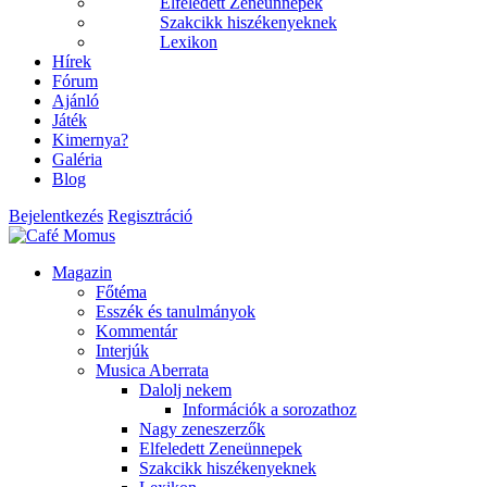
Elfeledett Zeneünnepek
Szakcikk hiszékenyeknek
Lexikon
Hírek
Fórum
Ajánló
Játék
Kimernya?
Galéria
Blog
Bejelentkezés
Regisztráció
Magazin
Főtéma
Esszék és tanulmányok
Kommentár
Interjúk
Musica Aberrata
Dalolj nekem
Információk a sorozathoz
Nagy zeneszerzők
Elfeledett Zeneünnepek
Szakcikk hiszékenyeknek