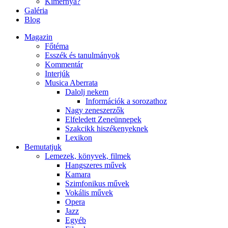
Kimernya?
Galéria
Blog
Magazin
Főtéma
Esszék és tanulmányok
Kommentár
Interjúk
Musica Aberrata
Dalolj nekem
Információk a sorozathoz
Nagy zeneszerzők
Elfeledett Zeneünnepek
Szakcikk hiszékenyeknek
Lexikon
Bemutatjuk
Lemezek, könyvek, filmek
Hangszeres művek
Kamara
Szimfonikus művek
Vokális művek
Opera
Jazz
Egyéb