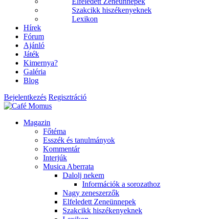
Elfeledett Zeneünnepek
Szakcikk hiszékenyeknek
Lexikon
Hírek
Fórum
Ajánló
Játék
Kimernya?
Galéria
Blog
Bejelentkezés
Regisztráció
Magazin
Főtéma
Esszék és tanulmányok
Kommentár
Interjúk
Musica Aberrata
Dalolj nekem
Információk a sorozathoz
Nagy zeneszerzők
Elfeledett Zeneünnepek
Szakcikk hiszékenyeknek