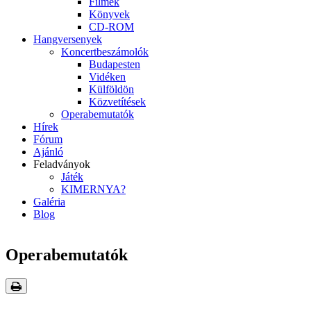
Filmek
Könyvek
CD-ROM
Hangversenyek
Koncertbeszámolók
Budapesten
Vidéken
Külföldön
Közvetítések
Operabemutatók
Hírek
Fórum
Ajánló
Feladványok
Játék
KIMERNYA?
Galéria
Blog
Operabemutatók