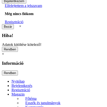
Elfelejtettem a jelszavam
Még nincs fiókom
Regisztráció
×
Hiba!
Adatok kitöltése kötelező!
×
Információ
Nyitólap
Bejelentkezés
Regisztráció
Magazin
Főtéma
Esszék és tanulmányok