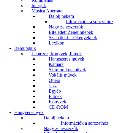
Kommentár
Interjúk
Musica Aberrata
Dalolj nekem
Információk a sorozathoz
Nagy zeneszerzők
Elfeledett Zeneünnepek
Szakcikk hiszékenyeknek
Lexikon
Bemutatjuk
Lemezek, könyvek, filmek
Hangszeres művek
Kamara
Szimfonikus művek
Vokális művek
Opera
Jazz
Egyéb
Filmek
Könyvek
CD-ROM
Hangversenyek
Dalolj nekem
Információk a sorozathoz
Nagy zeneszerzők