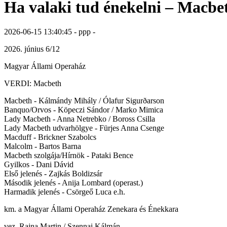
Ha valaki tud énekelni – Macb
2026-06-15 13:40:45 - ppp -
2026. június 6/12
Magyar Állami Operaház
VERDI: Macbeth
Macbeth - Kálmándy Mihály / Ólafur Sigurðarson
Banquo/Orvos - Köpeczi Sándor / Marko Mimica
Lady Macbeth - Anna Netrebko / Boross Csilla
Lady Macbeth udvarhölgye - Fürjes Anna Csenge
Macduff - Brickner Szabolcs
Malcolm - Bartos Barna
Macbeth szolgája/Hírnök - Pataki Bence
Gyilkos - Dani Dávid
Első jelenés - Zajkás Boldizsár
Második jelenés - Anija Lombard (operast.)
Harmadik jelenés - Csörgeő Luca e.h.
km. a Magyar Állami Operaház Zenekara és Énekkara
vez. Rajna Martin / Szennai Kálmán