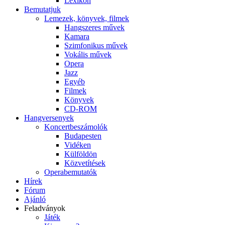
Lexikon
Bemutatjuk
Lemezek, könyvek, filmek
Hangszeres művek
Kamara
Szimfonikus művek
Vokális művek
Opera
Jazz
Egyéb
Filmek
Könyvek
CD-ROM
Hangversenyek
Koncertbeszámolók
Budapesten
Vidéken
Külföldön
Közvetítések
Operabemutatók
Hírek
Fórum
Ajánló
Feladványok
Játék