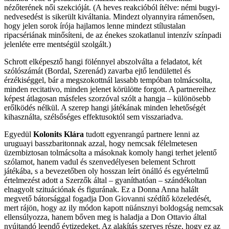
nézőterének női szekcióját. (A heves reakcióból ítélve: némi bugyi-
nedvesedést is sikerült kiváltania. Mindezt olyannyira rámenősen,
hogy jelen sorok írója hajlamos lenne mindezt stílustalan
ripacsériának minősíteni, de az énekes szokatlanul intenzív színpadi
jelenléte erre mentségül szolgált.)
Schrott elképesztő hangi fölénnyel abszolválta a feladatot, két
szólószámát (Bordal, Szerenád) zavarba ejtő lendülettel és
érzékiséggel, bár a megszokottnál lassabb tempóban tolmácsolta,
minden recitativo, minden jelenet körülötte forgott. A partnereihez
képest átlagosan másfeles szorzóval szólt a hangja – különösebb
erőlködés nélkül. A szerep hangi játékának minden lehetőségét
kihasználta, szélsőséges effektusoktól sem visszariadva.
Egyedül
Kolonits Klára
tudott egyenrangú partnere lenni az
uruguayi basszbaritonnak azzal, hogy nemcsak félelmetesen
üzembiztosan tolmácsolta a másoknak komoly hangi terhet jelentő
szólamot, hanem vadul és szenvedélyesen belement Schrott
játékába, s a bevezetőben oly hosszan leírt önálló és egyértelmű
értelmezést adott a Szerzők által – gyaníthatóan – szándékoltan
elnagyolt szituációnak és figurának. Ez a Donna Anna halált
megvető bátorsággal fogadja Don Giovanni szédítő közeledését,
mert rájön, hogy az ily módon kapott nüánsznyi boldogság nemcsak
ellensúlyozza, hanem bőven meg is haladja a Don Ottavio által
nyújtandó leendő évtizedeket. Az alakítás szerves része, hogy ez az