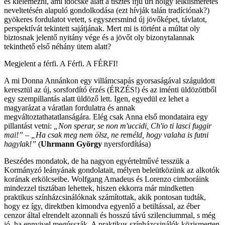
és kielemezni, ami időcske alatt a tisztes ifjú úri hölgy lelkiismeretes
neveltetésén alapuló gondolkodása (ezt hívják talán tradíciónak?)
gyökeres fordulatot vetett, s egyszersmind új jövőképet, távlatot,
perspektívát tekintett sajátjának. Mert mi is történt a múltat oly
biztosnak jelentő nyitány vége és a jövőt oly bizonytalannak
tekinthető első néhány ütem alatt?
Megjelent a férfi. A Férfi. A FÉRFI!
A mi Donna Annánkon egy villámcsapás gyorsaságával száguldott
keresztül az új, sorsfordító érzés (ÉRZÉS!) és az iménti üldözöttből
egy szempillantás alatt üldöző lett. Igen, egyedül ez lehet a
magyarázat a váratlan fordulatra és annak
megváltoztathatatlanságára. Elég csak Anna első mondataira egy
pillantást vetni:
„Non sperar, se non m'uccidi, Ch'io ti lasci fuggir
mai!” – „Ha csak meg nem ölsz, ne reméld, hogy valaha is futni
hagylak!”
(
Uhrmann György
nyersfordítása)
Beszédes mondatok, de ha nagyon egyértelművé tesszük a
Kormányzó leányának gondolatait, mélyen beleütközünk az alkotók
korának erkölcseibe. Wolfgang Amadeus és Lorenzo cimboráink
mindezzel tisztában lehettek, hiszen ekkorra már mindketten
praktikus színházcsinálóknak számítottak, akik pontosan tudták,
hogy ez így, direktben kimondva egyenlő a betiltással, az éber
cenzor által elrendelt azonnali és hosszú távú szilenciummal, s még
jó, ha ennyivel megússzák. A praktikus színházcsinálók közismerten