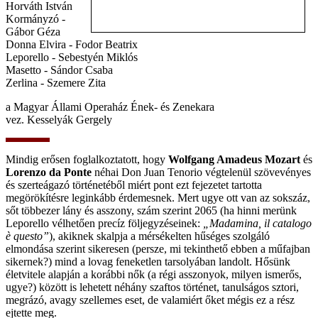
Horváth István
Kormányzó -
Gábor Géza
Donna Elvira - Fodor Beatrix
Leporello - Sebestyén Miklós
Masetto - Sándor Csaba
Zerlina - Szemere Zita
a Magyar Állami Operaház Ének- és Zenekara
vez. Kesselyák Gergely
Mindig erősen foglalkoztatott, hogy
Wolfgang Amadeus Mozart
és
Lorenzo da Ponte
néhai Don Juan Tenorio végtelenül szövevényes
és szerteágazó történetéből miért pont ezt fejezetet tartotta
megörökítésre leginkább érdemesnek. Mert ugye ott van az sokszáz,
sőt többezer lány és asszony, szám szerint 2065 (ha hinni merünk
Leporello vélhetően precíz följegyzéseinek:
„Madamina, il catalogo
è questo”
), akiknek skalpja a mérsékelten hűséges szolgáló
elmondása szerint sikeresen (persze, mi tekinthető ebben a műfajban
sikernek?) mind a lovag feneketlen tarsolyában landolt. Hősünk
életvitele alapján a korábbi nők (a régi asszonyok, milyen ismerős,
ugye?) között is lehetett néhány szaftos történet, tanulságos sztori,
megrázó, avagy szellemes eset, de valamiért őket mégis ez a rész
ejtette meg.