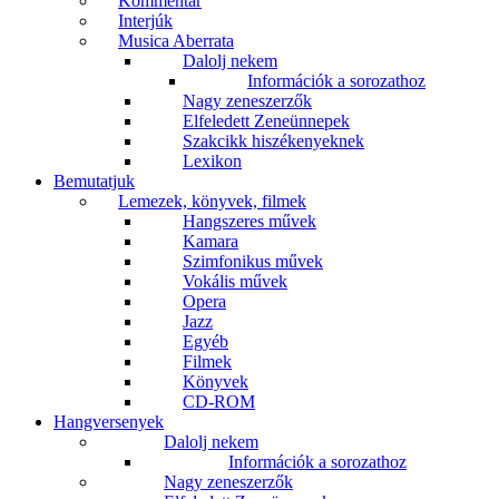
Kommentár
Interjúk
Musica Aberrata
Dalolj nekem
Információk a sorozathoz
Nagy zeneszerzők
Elfeledett Zeneünnepek
Szakcikk hiszékenyeknek
Lexikon
Bemutatjuk
Lemezek, könyvek, filmek
Hangszeres művek
Kamara
Szimfonikus művek
Vokális művek
Opera
Jazz
Egyéb
Filmek
Könyvek
CD-ROM
Hangversenyek
Dalolj nekem
Információk a sorozathoz
Nagy zeneszerzők