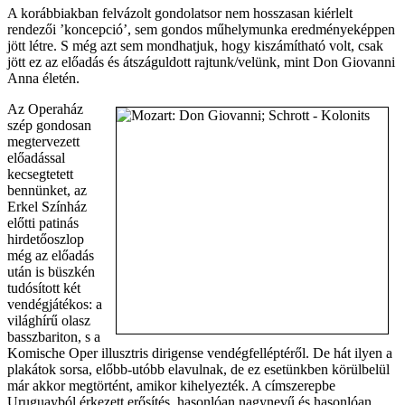
A korábbiakban felvázolt gondolatsor nem hosszasan kiérlelt
rendezői ’koncepció’, sem gondos műhelymunka eredményeképpen
jött létre. S még azt sem mondhatjuk, hogy kiszámítható volt, csak
jött ez az előadás és átszáguldott rajtunk/velünk, mint Don Giovanni
Anna életén.
Az Operaház
szép gondosan
megtervezett
előadással
kecsegtetett
bennünket, az
Erkel Színház
előtti patinás
hirdetőoszlop
még az előadás
után is büszkén
tudósított két
vendégjátékos: a
világhírű olasz
basszbariton, s a
Komische Oper illusztris dirigense vendégfelléptéről. De hát ilyen a
plakátok sorsa, előbb-utóbb elavulnak, de ez esetünkben körülbelül
már akkor megtörtént, amikor kihelyezték. A címszerepbe
Uruguayból érkezett erősítés, hasonlóan nagynevű és hasonlóan