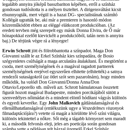
legalább annyira jóképű basszbariton képében, erről a színház
gondosan tudósította is a mélyen tiszteltet. A dirigensváltást kicsit
elsunnyogták, mert végül is a hazai DG- specialistának számító
Kollégát ugratták be, aki már a premieren is hasonló módon
közreműködött ebben az eléggé elátkozott produkcióban. (Az
eredeti tervben még szerepelt egy másik Donna Elvira, de Ő már
hónapokkal ezelőtt kievickélt a produkcióból, talán nem is annyira
baj.) De térjünk végre rá a lényegre!
Erwin Schrott
jött és fölrobbantotta a színpadot. Maga Don
Giovanni szállt le az Erkel Színház kies színpadára, de Bosio
szégyenletes csúfságát a maga arculatára átalakítani. És megtörtént a
csoda, mert személyiségének és a magával ragadott partnerek
személyiségének erejével egyszerűen elhitette (elhitették) a satnya
rendezői sutaságokról (az ötlet szót sem pazarolnám), hogy minden
működik, ha
valódi
Don Giovanni/Donna Anna/Don
Ottavio/Leporello stb. műveli azt. Schrott bámulatosan összetett
figurát hozott magával Budapestre, minden porcikájából sütött a
szenvedélyes nőimádat és a mindent elöntő hódítani vágyás különös
és egyedi keveréke. Egy
John Malkovich
gátlástalanságával és
ellenállhatatlanságával (emlékszünk ugye a
Veszedelmes viszonyok
filmadaptációjára?) vetette rá magát a körülötte lévő színi világra,
különös tekintettel a nőkre. Sőt még a tágabb környezet sem maradt
ki, a második felvonás eleji, jeles ars poeticája során gondosan
számba vette a példásan telt házzal üzemelő Erkel Színház