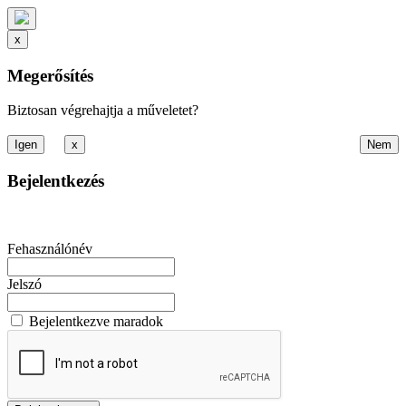
x
Megerősítés
Biztosan végrehajtja a műveletet?
x
Bejelentkezés
Fehasználónév
Jelszó
Bejelentkezve maradok