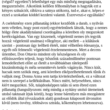
(végső? egyetlen?) lehetőséget egy más minőség megragadására,
megszerzésére. Alkotóink kellően félhomályban is hagyták ezt a
kényes szituációt, rábízva a satnya utókorra, tud-e, akar-e, képes-e
ezzel a szokatlan köddel kezdeni valamit. Észreveszi-e egyáltalán?
A cselekmény ezen pillanatáig (ekkor kezdődik a darab, s nyilván
nem véletlen, hogy pont ezzel) egyértelműnek látszik, hogy a nemes
hölgy élete akadálytalanul csordogálna a köreiben oly megszokott
kerékvágásban. Van egy kiszemelt, végtelenül nemes (és tegyük
hozzá: végtelenül unalmas) vőlegénye, aki mellett – a kilátások
szerint – pontosan úgy leélheti életét, mint vélhetően édesanyja, s
egyéb női felmenői: végtelenül érzelemmentesen. Mert a decens
úriember, Don Ottavio mindent oly készségesen és oly
előírásszerűen teljesít, hogy hősnőnk századmilliméter pontosan
lemodellezheti előre az életét a továbbiakban rátelepedő
kiszámítottság és méla semmittevés kettős vágányán. Nincs kiút,
hacsak nem szökik meg, ami köreiben elképzelhetetlennek tűnik és
valljuk meg: Donna Anna sem tartja kivitelezhetőnek, ez a változat
nem is szerepel a kelléktárában. Nincs miért, helyesebben, nincs
kiért
megszökni. Sőt, tulajdonképpen talán rá sem ébred ezen
pillanatig (hangsúlyozom: még mindig a nyitány utolsó ütemeinek
utolsó taktusait írjuk körül), hogy lenne bármilyen más mozgástere
az elődök által (évszázadok alatt) gondosan kitaposott útvonalon
kívül (nem ösvény, többsávos sztráda, kőkeményen lebetonozva).