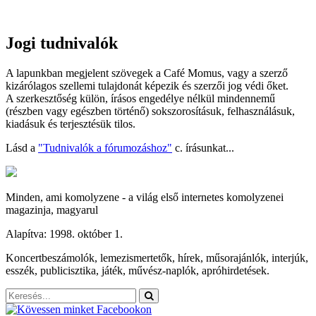
Jogi tudnivalók
A lapunkban megjelent szövegek a Café Momus, vagy a szerző
kizárólagos szellemi tulajdonát képezik és szerzői jog védi őket.
A szerkesztőség külön, írásos engedélye nélkül mindennemű
(részben vagy egészben történő) sokszorosításuk, felhasználásuk,
kiadásuk és terjesztésük tilos.
Lásd a
"Tudnivalók a fórumozáshoz"
c. írásunkat...
Minden, ami komolyzene - a világ első internetes komolyzenei
magazinja, magyarul
Alapítva: 1998. október 1.
Koncertbeszámolók, lemezismertetők, hírek, műsorajánlók, interjúk,
esszék, publicisztika, játék, művész-naplók, apróhirdetések.