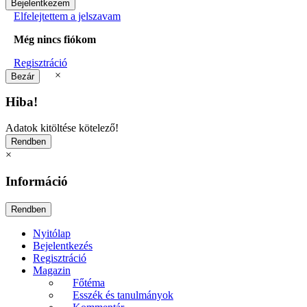
Elfelejtettem a jelszavam
Még nincs fiókom
Regisztráció
×
Hiba!
Adatok kitöltése kötelező!
×
Információ
Nyitólap
Bejelentkezés
Regisztráció
Magazin
Főtéma
Esszék és tanulmányok