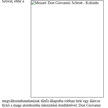
Szóval, ebbe a
megváltoztathatatlan(nak tűnő) állapotba robban bele egy álarcos
fickó a maga atombomba intenzitású lendületével. Don Giovanni