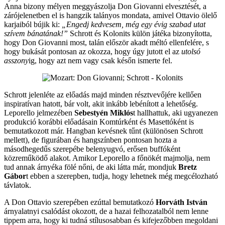
Anna bizony mélyen meggyászolja Don Giovanni elvesztését, a
zárójelenetben el is hangzik talányos mondata, amivel Ottavio ölelő
karjaiból bújik ki:
„Engedj kedvesem, még egy évig szabad utat
szívem bánatának!”
Schrott és Kolonits külön játéka bizonyította,
hogy Don Giovanni most, talán először akadt méltó ellenfelére, s
hogy bukását pontosan az okozza, hogy úgy jutott el az
utolsó
asszony
ig, hogy azt nem vagy csak későn ismerte fel.
Schrott jelenléte az előadás majd minden résztvevőjére kellően
inspiratívan hatott, bár volt, akit inkább lebénított a lehetőség.
Leporello jelmezében
Sebestyén Miklós
t hallhattuk, aki ugyanezen
produkció korábbi előadásain Komtúrként és Masettóként is
bemutatkozott már. Hangban kevésnek tűnt (különösen Schrott
mellett), de figurában és hangszínben pontosan hozta a
másodhegedűs szerepébe belenyugvó, erősen buffóként
közreműködő alakot. Amikor Leporello a főnökét majmolja, nem
tud annak árnyéka fölé nőni, de aki látta már, mondjuk
Bretz
Gábor
t ebben a szerepben, tudja, hogy lehetnek még megcélozható
távlatok.
A Don Ottavio szerepében ezúttal bemutatkozó
Horváth István
árnyalatnyi csalódást okozott, de a hazai felhozatalból nem lenne
tippem arra, hogy ki tudná stílusosabban és kifejezőbben megoldani