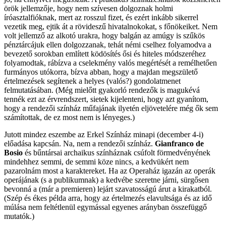
örök jellemzője, hogy nem szívesen dolgoznak holmi
íróasztalfióknak, mert az rosszul fizet, és ezért inkább sikerrel
vezetik meg, ejtik át a rövideszű hivatalnokokat, s főnökeiket. Nem
volt jellemző az alkotó urakra, hogy balgán az amúgy is szűkös
pénztárcájuk ellen dolgozzanak, tehát némi cselhez folyamodva a
bevezető sorokban említett ködösítés ősi és hiteles módszeréhez
folyamodtak, rábízva a cselekmény valós megértését a remélhetően
furmányos utókorra, bízva abban, hogy a majdan megszülető
értelmezések segítenek a helyes (valós?) gondolatmenet
felmutatásában. (Még mielőtt gyakorló rendezők is magukévá
tennék ezt az érvrendszert, sietek kijelenteni, hogy azt gyanítom,
hogy a rendezői színház műfajának ilyetén eljövetelére még ők sem
számítottak, de ez most nem is lényeges.)
Jutott mindez eszembe az Erkel Színház minapi (december 4-i)
előadása kapcsán. Na, nem a rendezői színház.
Gianfranco de
Bosio
és bűntársai archaikus színháznak csúfolt förmedvényének
mindehhez semmi, de semmi köze nincs, a kedvükért nem
pazarolnám most a karaktereket. Ha az Operaház igazán az operák
operájának (s a publikumnak) a kedvébe szeretne járni, sürgősen
bevonná a (már a premieren) lejárt szavatosságú árut a kirakatból.
(Szép és ékes példa arra, hogy az értelmezés elavultsága és az idő
múlása nem feltétlenül egymással egyenes arányban összefüggő
mutatók.)