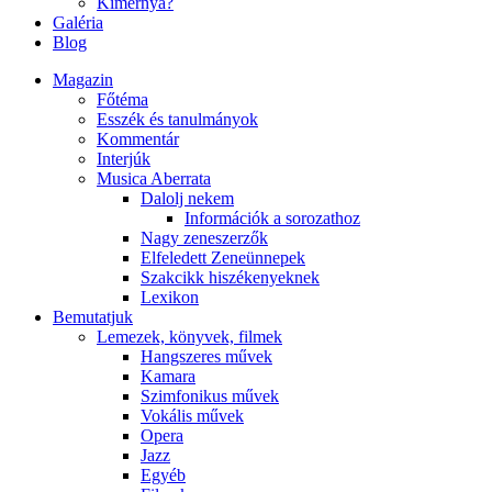
Kimernya?
Galéria
Blog
Magazin
Főtéma
Esszék és tanulmányok
Kommentár
Interjúk
Musica Aberrata
Dalolj nekem
Információk a sorozathoz
Nagy zeneszerzők
Elfeledett Zeneünnepek
Szakcikk hiszékenyeknek
Lexikon
Bemutatjuk
Lemezek, könyvek, filmek
Hangszeres művek
Kamara
Szimfonikus művek
Vokális művek
Opera
Jazz
Egyéb