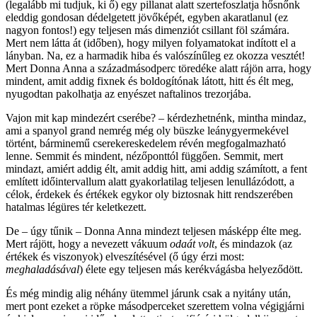
(legalább mi tudjuk, ki ő) egy pillanat alatt szertefoszlatja hősnőnk
eleddig gondosan dédelgetett jövőképét, egyben akaratlanul (ez
nagyon fontos!) egy teljesen más dimenziót csillant föl számára.
Mert nem látta át (időben), hogy milyen folyamatokat indított el a
lányban. Na, ez a harmadik hiba és valószínűleg ez okozza vesztét!
Mert Donna Anna a századmásodperc töredéke alatt rájön arra, hogy
mindent, amit addig fixnek és boldogítónak látott, hitt és élt meg,
nyugodtan pakolhatja az enyészet naftalinos trezorjába.
Vajon mit kap mindezért cserébe? – kérdezhetnénk, mintha mindaz,
ami a spanyol grand nemrég még oly büszke leánygyermekével
történt, bárminemű cserekereskedelem révén megfogalmazható
lenne. Semmit és mindent, nézőponttól függően. Semmit, mert
mindazt, amiért addig élt, amit addig hitt, ami addig számított, a fent
említett időintervallum alatt gyakorlatilag teljesen lenullázódott, a
célok, érdekek és értékek egykor oly biztosnak hitt rendszerében
hatalmas légüres tér keletkezett.
De – úgy tűnik – Donna Anna mindezt teljesen másképp élte meg.
Mert rájött, hogy a nevezett vákuum
odaát volt
, és mindazok (az
értékek és viszonyok) elveszítésével (ő úgy érzi most:
meghaladásával
) élete egy teljesen más kerékvágásba helyeződött.
És még mindig alig néhány ütemmel járunk csak a nyitány után,
mert pont ezeket a röpke másodperceket szerettem volna végigjárni