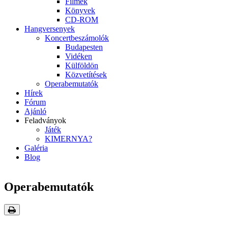
Filmek
Könyvek
CD-ROM
Hangversenyek
Koncertbeszámolók
Budapesten
Vidéken
Külföldön
Közvetítések
Operabemutatók
Hírek
Fórum
Ajánló
Feladványok
Játék
KIMERNYA?
Galéria
Blog
Operabemutatók