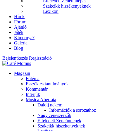
Elfeledett Zeneünnepek
Szakcikk hiszékenyeknek
Lexikon
Hírek
Fórum
Ajánló
Játék
Kimernya?
Galéria
Blog
Bejelentkezés
Regisztráció
Magazin
Főtéma
Esszék és tanulmányok
Kommentár
Interjúk
Musica Aberrata
Dalolj nekem
Információk a sorozathoz
Nagy zeneszerzők
Elfeledett Zeneünnepek
Szakcikk hiszékenyeknek