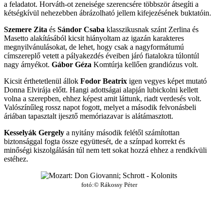
a feladatot. Horváth-ot zeneisége szerencsére többször átsegíti a
kétségkívül nehezebben ábrázolható jellem kifejezésének buktatóin.
Szemere Zita
és
Sándor Csaba
klasszikusnak szánt Zerlina és
Masetto alakításából kicsit hiányoltam az igazán karakteres
megnyilvánulásokat, de lehet, hogy csak a nagyformátumú
címszereplő vetett a pályakezdés éveiben járó fiatalokra túlontúl
nagy árnyékot.
Gábor Géza
Komtúrja kellően grandiózus volt.
Kicsit érthetetlenül állok
Fodor Beatrix
igen vegyes képet mutató
Donna Elvirája előtt. Hangi adottságai alapján lubickolni kellett
volna a szerepben, ehhez képest amit láttunk, riadt verdesés volt.
Valószínűleg rossz napot fogott, melyet a második felvonásbeli
áriában tapasztalt ijesztő memóriazavar is alátámasztott.
Kesselyák Gergely
a nyitány második felétől számítottan
biztonsággal fogta össze együttesét, de a színpad korrekt és
minőségi kiszolgálásán túl nem tett sokat hozzá ehhez a rendkívüli
estéhez.
fotó:© Rákossy Péter