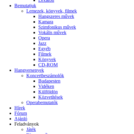
Lexikon
Bemutatjuk
Lemezek, könyvek, filmek
Hangszeres művek
Kamara
Szimfonikus művek
Vokális művek
Opera
Jazz
Egyéb
Filmek
Könyvek
CD-ROM
Hangversenyek
Koncertbeszámolók
Budapesten
Vidéken
Külföldön
Közvetítések
Operabemutatók
Hírek
Fórum
Ajánló
Feladványok
Játék