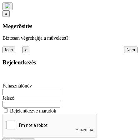
x
Megerősítés
Biztosan végrehajtja a műveletet?
x
Bejelentkezés
Fehasználónév
Jelszó
Bejelentkezve maradok