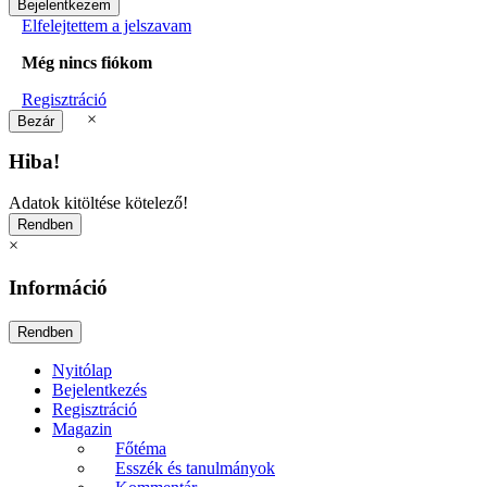
Elfelejtettem a jelszavam
Még nincs fiókom
Regisztráció
×
Hiba!
Adatok kitöltése kötelező!
×
Információ
Nyitólap
Bejelentkezés
Regisztráció
Magazin
Főtéma
Esszék és tanulmányok