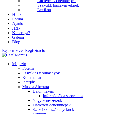
Elfeledett Zeneünnepek
Szakcikk hiszékenyeknek
Lexikon
Hírek
Fórum
Ajánló
Játék
Kimernya?
Galéria
Blog
Bejelentkezés
Regisztráció
Magazin
Főtéma
Esszék és tanulmányok
Kommentár
Interjúk
Musica Aberrata
Dalolj nekem
Információk a sorozathoz
Nagy zeneszerzők
Elfeledett Zeneünnepek
Szakcikk hiszékenyeknek