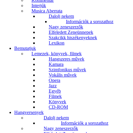
Kommentár
Interjúk
Musica Aberrata
Dalolj nekem
Információk a sorozathoz
Nagy zeneszerzők
Elfeledett Zeneünnepek
Szakcikk hiszékenyeknek
Lexikon
Bemutatjuk
Lemezek, könyvek, filmek
Hangszeres művek
Kamara
Szimfonikus művek
Vokális művek
Opera
Jazz
Egyéb
Filmek
Könyvek
CD-ROM
Hangversenyek
Dalolj nekem
Információk a sorozathoz
Nagy zeneszerzők