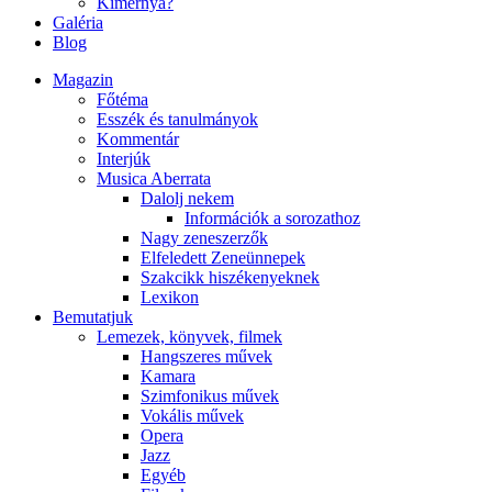
Kimernya?
Galéria
Blog
Magazin
Főtéma
Esszék és tanulmányok
Kommentár
Interjúk
Musica Aberrata
Dalolj nekem
Információk a sorozathoz
Nagy zeneszerzők
Elfeledett Zeneünnepek
Szakcikk hiszékenyeknek
Lexikon
Bemutatjuk
Lemezek, könyvek, filmek
Hangszeres művek
Kamara
Szimfonikus művek
Vokális művek
Opera
Jazz
Egyéb