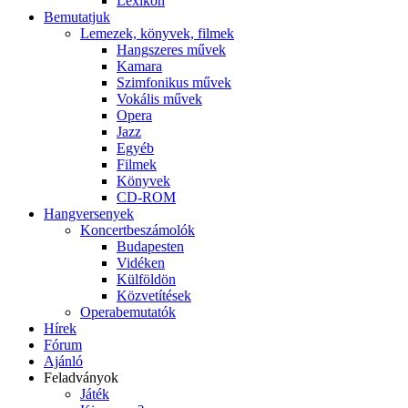
Lexikon
Bemutatjuk
Lemezek, könyvek, filmek
Hangszeres művek
Kamara
Szimfonikus művek
Vokális művek
Opera
Jazz
Egyéb
Filmek
Könyvek
CD-ROM
Hangversenyek
Koncertbeszámolók
Budapesten
Vidéken
Külföldön
Közvetítések
Operabemutatók
Hírek
Fórum
Ajánló
Feladványok
Játék