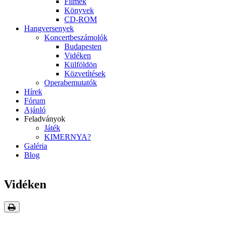
Filmek
Könyvek
CD-ROM
Hangversenyek
Koncertbeszámolók
Budapesten
Vidéken
Külföldön
Közvetítések
Operabemutatók
Hírek
Fórum
Ajánló
Feladványok
Játék
KIMERNYA?
Galéria
Blog
Vidéken