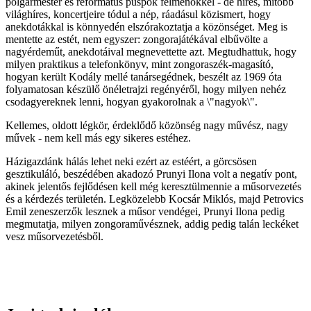
polgármester és református püspök felmenőkkel - de híres, mitöbb
világhíres, koncertjeire tódul a nép, ráadásul közismert, hogy
anekdotákkal is könnyedén elszórakoztatja a közönséget. Meg is
mentette az estét, nem egyszer: zongorajátékával elbűvölte a
nagyérdeműt, anekdotáival megnevettette azt. Megtudhattuk, hogy
milyen praktikus a telefonkönyv, mint zongoraszék-magasító,
hogyan került Kodály mellé tanársegédnek, beszélt az 1969 óta
folyamatosan készülő önéletrajzi regényéről, hogy milyen nehéz
csodagyereknek lenni, hogyan gyakorolnak a \"nagyok\".
Kellemes, oldott légkör, érdeklődő közönség nagy művész, nagy
művek - nem kell más egy sikeres estéhez.
Házigazdánk hálás lehet neki ezért az estéért, a görcsösen
gesztikuláló, beszédében akadozó Prunyi Ilona volt a negatív pont,
akinek jelentős fejlődésen kell még keresztülmennie a műsorvezetés
és a kérdezés területén. Legközelebb Kocsár Miklós, majd Petrovics
Emil zeneszerzők lesznek a műsor vendégei, Prunyi Ilona pedig
megmutatja, milyen zongoraművésznek, addig pedig talán leckéket
vesz műsorvezetésből.