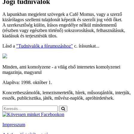
Jogi tudnivalók
A lapunkban megjelent szövegek a Café Momus, vagy a szerző
kizárólagos szellemi tulajdonát képezik és szerzői jog védi őket.
A szerkesztőség külön, írásos engedélye nélkül mindennemű
(részben vagy egészben történő) sokszorosításuk, felhasználásuk,
kiadásuk és terjesztésük tilos.
Lásd a
"Tudnivalók a fórumozáshoz"
c. írásunkat...
Minden, ami komolyzene - a világ első internetes komolyzenei
magazinja, magyarul
Alapítva: 1998. október 1.
Koncertbeszámolók, lemezismertetők, hírek, műsorajánlók, interjúk,
esszék, publicisztika, játék, művész-naplók, apróhirdetések.
Impresszum