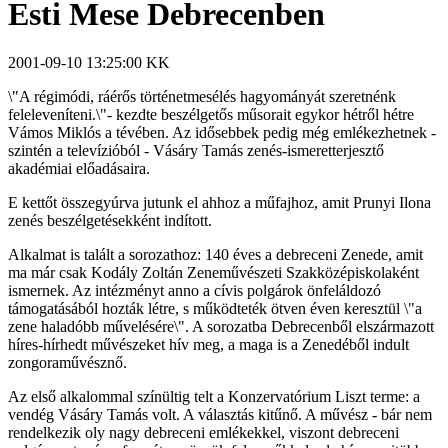
Esti Mese Debrecenben
2001-09-10 13:25:00 KK
\"A régimódi, ráérős történetmesélés hagyományát szeretnénk
feleleveníteni.\"- kezdte beszélgetős műsorait egykor hétről hétre
Vámos Miklós a tévében. Az idősebbek pedig még emlékezhetnek -
szintén a televízióból - Vásáry Tamás zenés-ismeretterjesztő
akadémiai előadásaira.
E kettőt összegyúrva jutunk el ahhoz a műfajhoz, amit Prunyi Ilona
zenés beszélgetésekként indított.
Alkalmat is talált a sorozathoz: 140 éves a debreceni Zenede, amit
ma már csak Kodály Zoltán Zeneművészeti Szakközépiskolaként
ismernek. Az intézményt anno a cívis polgárok önfeláldozó
támogatásából hozták létre, s működteték ötven éven keresztül \"a
zene haladóbb művelésére\". A sorozatba Debrecenből elszármazott
híres-hírhedt művészeket hív meg, a maga is a Zenedéből indult
zongoraművésznő.
Az első alkalommal színültig telt a Konzervatórium Liszt terme: a
vendég Vásáry Tamás volt. A választás kitűnő. A művész - bár nem
rendelkezik oly nagy debreceni emlékekkel, viszont debreceni