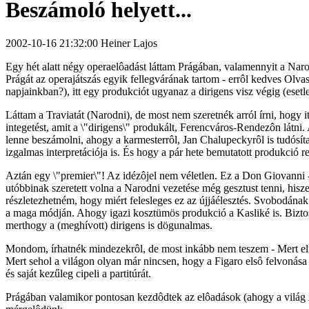
Beszámoló helyett...
2002-10-16 21:32:00 Heiner Lajos
Egy hét alatt négy operaelôadást láttam Prágában, valamennyit a Narod
Prágát az operajátszás egyik fellegvárának tartom - errôl kedves Olva
napjainkban?), itt egy produkciót ugyanaz a dirigens visz végig (esetl
Láttam a Traviatát (Narodni), de most nem szeretnék arról írni, hogy i
integetést, amit a \"dirigens\" produkált, Ferencváros-Rendezôn látni.
lenne beszámolni, ahogy a karmesterrôl, Jan Chalupeckyrôl is tudósí
izgalmas interpretációja is. És hogy a pár hete bemutatott produkci
Aztán egy \"premier\"! Az idézôjel nem véletlen. Ez a Don Giovanni 
utóbbinak szeretett volna a Narodni vezetése még gesztust tenni, his
részletezhetném, hogy miért felesleges ez az újjáélesztés. Svobodána
a maga módján. Ahogy igazi kosztümös produkció a Kasliké is. Biztos
merthogy a (meghívott) dirigens is dögunalmas.
Mondom, írhatnék mindezekrôl, de most inkább nem teszem - Mert el
Mert sehol a világon olyan már nincsen, hogy a Figaro elsô felvonása
és saját kezűleg cipeli a partitúrát.
Prágában valamikor pontosan kezdôdtek az elôadások (ahogy a világ m