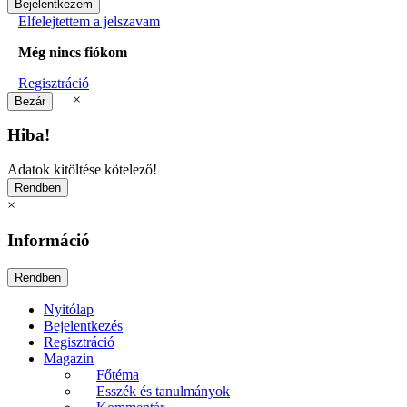
Elfelejtettem a jelszavam
Még nincs fiókom
Regisztráció
×
Hiba!
Adatok kitöltése kötelező!
×
Információ
Nyitólap
Bejelentkezés
Regisztráció
Magazin
Főtéma
Esszék és tanulmányok