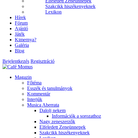
Elfeledett Zeneünnepek
Szakcikk hiszékenyeknek
Lexikon
Hírek
Fórum
Ajánló
Játék
Kimernya?
Galéria
Blog
Bejelentkezés
Regisztráció
Magazin
Főtéma
Esszék és tanulmányok
Kommentár
Interjúk
Musica Aberrata
Dalolj nekem
Információk a sorozathoz
Nagy zeneszerzők
Elfeledett Zeneünnepek
Szakcikk hiszékenyeknek