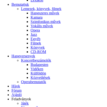
Lexikon
Bemutatjuk
Lemezek, könyvek, filmek
Hangszeres művek
Kamara
Szimfonikus művek
Vokális művek
Opera
Jazz
Egyéb
Filmek
Könyvek
CD-ROM
Hangversenyek
Koncertbeszámolók
Budapesten
Vidéken
Külföldön
Közvetítések
Operabemutatók
Hírek
Fórum
Ajánló
Feladványok
Játék