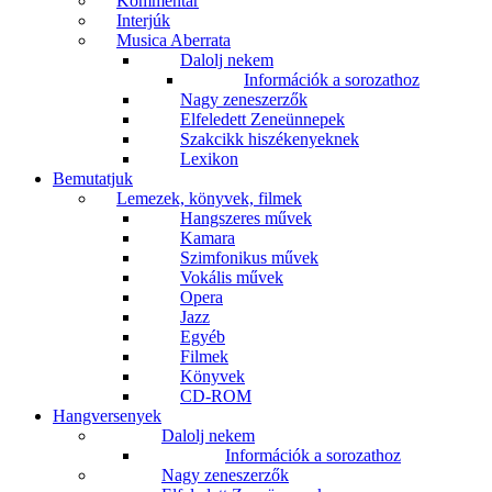
Kommentár
Interjúk
Musica Aberrata
Dalolj nekem
Információk a sorozathoz
Nagy zeneszerzők
Elfeledett Zeneünnepek
Szakcikk hiszékenyeknek
Lexikon
Bemutatjuk
Lemezek, könyvek, filmek
Hangszeres művek
Kamara
Szimfonikus művek
Vokális művek
Opera
Jazz
Egyéb
Filmek
Könyvek
CD-ROM
Hangversenyek
Dalolj nekem
Információk a sorozathoz
Nagy zeneszerzők