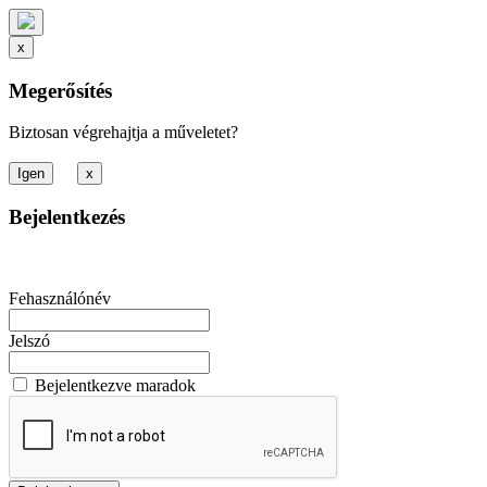
x
Megerősítés
Biztosan végrehajtja a műveletet?
x
Bejelentkezés
Fehasználónév
Jelszó
Bejelentkezve maradok