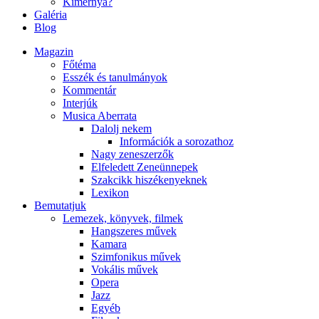
Kimernya?
Galéria
Blog
Magazin
Főtéma
Esszék és tanulmányok
Kommentár
Interjúk
Musica Aberrata
Dalolj nekem
Információk a sorozathoz
Nagy zeneszerzők
Elfeledett Zeneünnepek
Szakcikk hiszékenyeknek
Lexikon
Bemutatjuk
Lemezek, könyvek, filmek
Hangszeres művek
Kamara
Szimfonikus művek
Vokális művek
Opera
Jazz
Egyéb