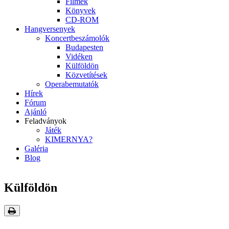
Filmek
Könyvek
CD-ROM
Hangversenyek
Koncertbeszámolók
Budapesten
Vidéken
Külföldön
Közvetítések
Operabemutatók
Hírek
Fórum
Ajánló
Feladványok
Játék
KIMERNYA?
Galéria
Blog
Külföldön