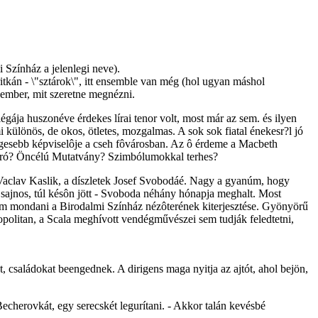
 Színház a jelenlegi neve).
itkán - \"sztárok\", itt ensemble van még (hol ugyan máshol
z ember, mit szeretne megnézni.
légája huszonéve érdekes lírai tenor volt, most már az sem. és ilyen
i különös, de okos, ötletes, mozgalmas. A sok sok fiatal énekesr?l jó
ségesebb képviselôje a cseh fôvárosban. Az ô érdeme a Macbeth
avaró? Öncélú Mutatvány? Szimbólumokkal terhes?
 Vaclav Kaslik, a díszletek Josef Svobodáé. Nagy a gyanúm, hogy
 sajnos, túl késôn jött - Svoboda néhány hónapja meghalt. Most
arom mondani a Birodalmi Színház nézôterének kiterjesztése. Gyönyörű
politan, a Scala meghívott vendégművészei sem tudják feledtetni,
 családokat beengednek. A dirigens maga nyitja az ajtót, ahol bejön,
cherovkát, egy serecskét legurítani. - Akkor talán kevésbé