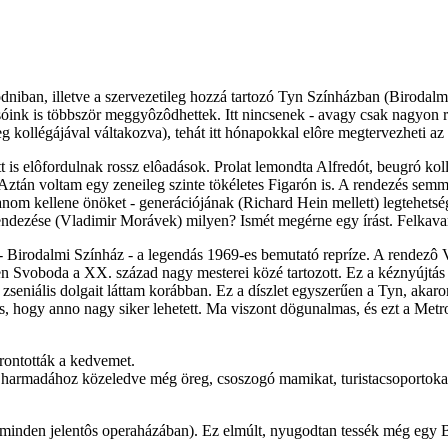
niban, illetve a szervezetileg hozzá tartozó Tyn Színházban (Birodalmi
sóink is többször meggyôzôdhettek. Itt nincsenek - avagy csak nagyon r
eg kollégájával váltakozva), tehát itt hónapokkal elôre megtervezheti a
tt is elôfordulnak rossz elôadások. Prolat lemondta Alfredót, beugró kol
 Aztán voltam egy zeneileg szinte tökéletes Figarón is. A rendezés semm
tanom kellene önöket - generációjának (Richard Hein mellett) legtehet
ó rendezése (Vladimir Morávek) milyen? Ismét megérne egy írást. Felk
- Birodalmi Színház - a legendás 1969-es bemutató repríze. A rendezô
zen Svoboda a XX. század nagy mesterei közé tartozott. Ez a kéznyújtás
k zseniális dolgait láttam korábban. Ez a díszlet egyszerűen a Tyn, ak
, hogy anno nagy siker lehetett. Ma viszont dögunalmas, és ezt a Metro
rontották a kedvemet.
 harmadához közeledve még öreg, csoszogó mamikat, turistacsoportokat,
inden jelentôs operaházában). Ez elmúlt, nyugodtan tessék még egy Be