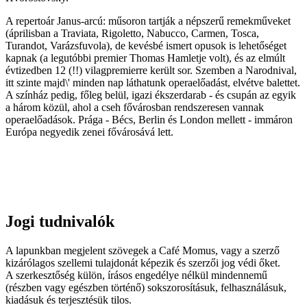
A repertoár Janus-arcú: műsoron tartják a népszerű remekműveket
(áprilisban a Traviata, Rigoletto, Nabucco, Carmen, Tosca,
Turandot, Varázsfuvola), de kevésbé ismert opusok is lehetőséget
kapnak (a legutóbbi premier Thomas Hamletje volt), és az elmúlt
évtizedben 12 (!!) vilagpremierre került sor. Szemben a Narodnival,
itt szinte majd\' minden nap láthatunk operaelőadást, elvétve balettet.
A színház pedig, főleg belül, igazi ékszerdarab - és csupán az egyik
a három közül, ahol a cseh fővárosban rendszeresen vannak
operaelőadások. Prága - Bécs, Berlin és London mellett - immáron
Európa negyedik zenei fővárosává lett.
Jogi tudnivalók
A lapunkban megjelent szövegek a Café Momus, vagy a szerző
kizárólagos szellemi tulajdonát képezik és szerzői jog védi őket.
A szerkesztőség külön, írásos engedélye nélkül mindennemű
(részben vagy egészben történő) sokszorosításuk, felhasználásuk,
kiadásuk és terjesztésük tilos.