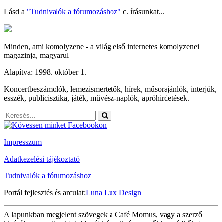
Lásd a
"Tudnivalók a fórumozáshoz"
c. írásunkat...
Minden, ami komolyzene - a világ első internetes komolyzenei
magazinja, magyarul
Alapítva: 1998. október 1.
Koncertbeszámolók, lemezismertetők, hírek, műsorajánlók, interjúk,
esszék, publicisztika, játék, művész-naplók, apróhirdetések.
Impresszum
Adatkezelési tájékoztató
Tudnivalók a fórumozáshoz
Portál fejlesztés és arculat:
Luna Lux Design
A lapunkban megjelent szövegek a Café Momus, vagy a szerző