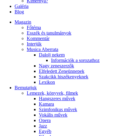
Kimernya?
Galéria
Blog
Magazin
Főtéma
Esszék és tanulmányok
Kommentár
Interjúk
Musica Aberrata
Dalolj nekem
Információk a sorozathoz
Nagy zeneszerzők
Elfeledett Zeneünnepek
Szakcikk hiszékenyeknek
Lexikon
Bemutatjuk
Lemezek, könyvek, filmek
Hangszeres művek
Kamara
Szimfonikus művek
Vokális művek
Opera
Jazz
Egyéb