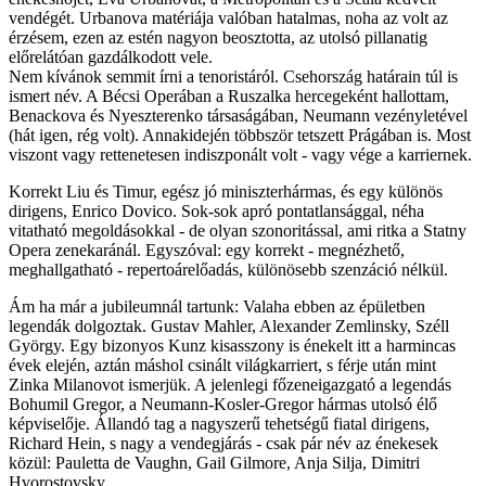
vendégét. Urbanova matériája valóban hatalmas, noha az volt az
érzésem, ezen az estén nagyon beosztotta, az utolsó pillanatig
előrelátóan gazdálkodott vele.
Nem kívánok semmit írni a tenoristáról. Csehország határain túl is
ismert név. A Bécsi Operában a Ruszalka hercegeként hallottam,
Benackova és Nyeszterenko társaságában, Neumann vezényletével
(hát igen, rég volt). Annakidején többször tetszett Prágában is. Most
viszont vagy rettenetesen indiszponált volt - vagy vége a karriernek.
Korrekt Liu és Timur, egész jó miniszterhármas, és egy különös
dirigens, Enrico Dovico. Sok-sok apró pontatlansággal, néha
vitatható megoldásokkal - de olyan szonoritással, ami ritka a Statny
Opera zenekaránál. Egyszóval: egy korrekt - megnézhető,
meghallgatható - repertoárelőadás, különösebb szenzáció nélkül.
Ám ha már a jubileumnál tartunk: Valaha ebben az épületben
legendák dolgoztak. Gustav Mahler, Alexander Zemlinsky, Széll
György. Egy bizonyos Kunz kisasszony is énekelt itt a harmincas
évek elején, aztán máshol csinált világkarriert, s férje után mint
Zinka Milanovot ismerjük. A jelenlegi főzeneigazgató a legendás
Bohumil Gregor, a Neumann-Kosler-Gregor hármas utolsó élő
képviselője. Állandó tag a nagyszerű tehetségű fiatal dirigens,
Richard Hein, s nagy a vendegjárás - csak pár név az énekesek
közül: Pauletta de Vaughn, Gail Gilmore, Anja Silja, Dimitri
Hvorostovsky.