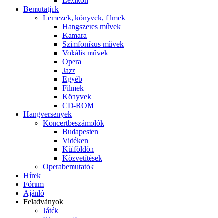
Lexikon
Bemutatjuk
Lemezek, könyvek, filmek
Hangszeres művek
Kamara
Szimfonikus művek
Vokális művek
Opera
Jazz
Egyéb
Filmek
Könyvek
CD-ROM
Hangversenyek
Koncertbeszámolók
Budapesten
Vidéken
Külföldön
Közvetítések
Operabemutatók
Hírek
Fórum
Ajánló
Feladványok
Játék