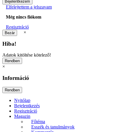
Elfelejtettem a jelszavam
Még nincs fiókom
Regisztráció
×
Hiba!
Adatok kitöltése kötelező!
×
Információ
Nyitólap
Bejelentkezés
Regisztráció
Magazin
Főtéma
Esszék és tanulmányok