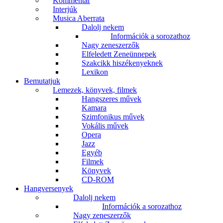
Kommentár
Interjúk
Musica Aberrata
Dalolj nekem
Információk a sorozathoz
Nagy zeneszerzők
Elfeledett Zeneünnepek
Szakcikk hiszékenyeknek
Lexikon
Bemutatjuk
Lemezek, könyvek, filmek
Hangszeres művek
Kamara
Szimfonikus művek
Vokális művek
Opera
Jazz
Egyéb
Filmek
Könyvek
CD-ROM
Hangversenyek
Dalolj nekem
Információk a sorozathoz
Nagy zeneszerzők