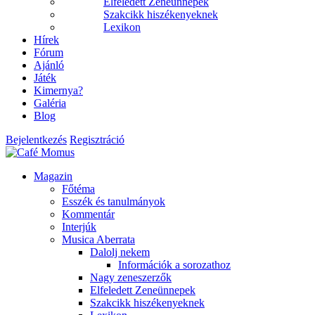
Elfeledett Zeneünnepek
Szakcikk hiszékenyeknek
Lexikon
Hírek
Fórum
Ajánló
Játék
Kimernya?
Galéria
Blog
Bejelentkezés
Regisztráció
Magazin
Főtéma
Esszék és tanulmányok
Kommentár
Interjúk
Musica Aberrata
Dalolj nekem
Információk a sorozathoz
Nagy zeneszerzők
Elfeledett Zeneünnepek
Szakcikk hiszékenyeknek