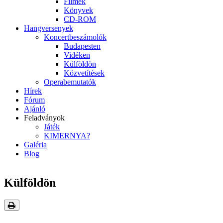
Filmek
Könyvek
CD-ROM
Hangversenyek
Koncertbeszámolók
Budapesten
Vidéken
Külföldön
Közvetítések
Operabemutatók
Hírek
Fórum
Ajánló
Feladványok
Játék
KIMERNYA?
Galéria
Blog
Külföldön