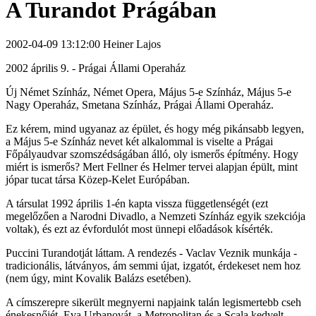
A Turandot Prágában
2002-04-09 13:12:00 Heiner Lajos
2002 április 9. - Prágai Állami Operaház
Új Német Színház, Német Opera, Május 5-e Színház, Május 5-e
Nagy Operaház, Smetana Színház, Prágai Állami Operaház.
Ez kérem, mind ugyanaz az épület, és hogy még pikánsabb legyen,
a Május 5-e Színház nevet két alkalommal is viselte a Prágai
Főpályaudvar szomszédságában álló, oly ismerős építmény. Hogy
miért is ismerős? Mert Fellner és Helmer tervei alapjan épült, mint
jópar tucat társa Közep-Kelet Európában.
A társulat 1992 április 1-én kapta vissza függetlenségét (ezt
megelőzően a Narodni Divadlo, a Nemzeti Színház egyik szekciója
voltak), és ezt az évfordulót most ünnepi előadások kísérték.
Puccini Turandotját láttam. A rendezés - Vaclav Veznik munkája -
tradicionális, látványos, ám semmi újat, izgatót, érdekeset nem hoz
(nem úgy, mint Kovalik Balázs esetében).
A címszerepre sikerült megnyerni napjaink talán legismertebb cseh
énekesnőjét, Eva Urbanovát, a Metropolitan és a Scala kedvelt