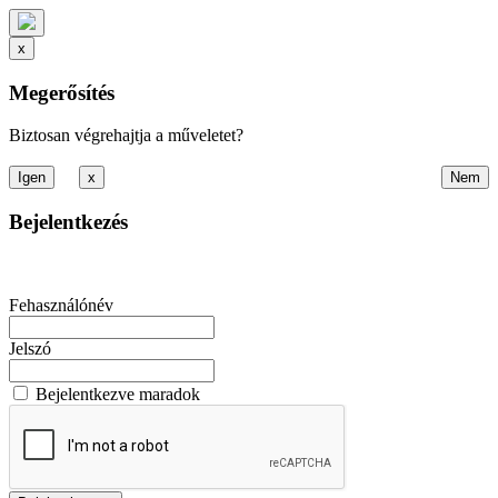
x
Megerősítés
Biztosan végrehajtja a műveletet?
x
Bejelentkezés
Fehasználónév
Jelszó
Bejelentkezve maradok