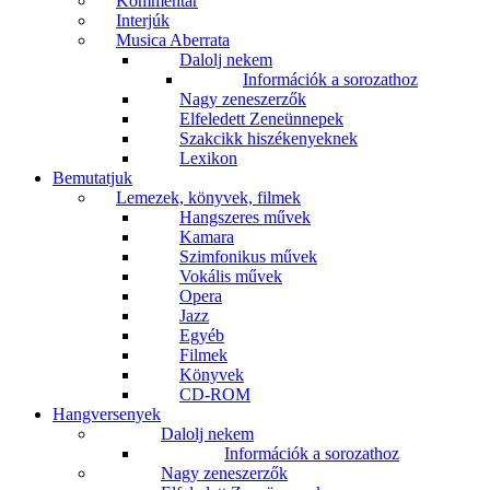
Kommentár
Interjúk
Musica Aberrata
Dalolj nekem
Információk a sorozathoz
Nagy zeneszerzők
Elfeledett Zeneünnepek
Szakcikk hiszékenyeknek
Lexikon
Bemutatjuk
Lemezek, könyvek, filmek
Hangszeres művek
Kamara
Szimfonikus művek
Vokális művek
Opera
Jazz
Egyéb
Filmek
Könyvek
CD-ROM
Hangversenyek
Dalolj nekem
Információk a sorozathoz
Nagy zeneszerzők