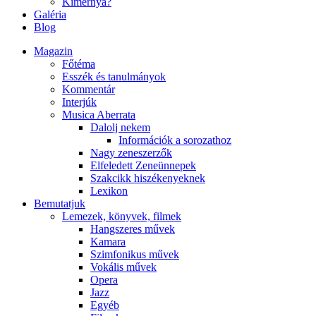
Kimernya?
Galéria
Blog
Magazin
Főtéma
Esszék és tanulmányok
Kommentár
Interjúk
Musica Aberrata
Dalolj nekem
Információk a sorozathoz
Nagy zeneszerzők
Elfeledett Zeneünnepek
Szakcikk hiszékenyeknek
Lexikon
Bemutatjuk
Lemezek, könyvek, filmek
Hangszeres művek
Kamara
Szimfonikus művek
Vokális művek
Opera
Jazz
Egyéb