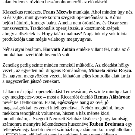
talán érdemes röviden beszámolnom erről az előadásról.
Klasszikus rendezés,
Frans Meewis
munkája. Ahol minden úgy néz
ki és zajlik, mint gyerekkorom szegedi operaelőadásain. Kórus
bejön hátulról, kimegy balra. Amelia nem örömlány, és Oscar sem
transzvesztita. Tradicionális operajátszás, a kosztümök szépek,
ahogy a díszletek is. Hogy talán unalmas? Napjaink oly sok idióta
produkciója után mégis valahogy megnyugvás.
Néhai atyai barátom,
Horváth Zoltán
emléke villant fel, noha az ő
munkáiban azért több invenció volt.
Zeneileg pedig szinte minden remekül működik. Az előadást hölgy
vezeti, az egyetlen női dirigens Romániában,
Mihaela Silvia Roşca
.
És nagyon meggyőzően vezeti, láthatóan teljes kontrollja alatt tartja
a nagyszerűen játszó zenekart.
Láttam már jópár operaelőadást Temesváron, és szinte mindig akadt
egy meglepetés-voce – most a Riccardót éneklő
Remus Alăzăroae
nevét kell felhoznom. Fiatal, egészséges hang az övé, jó
magasságokkal, és zenei intelligenciával. Nehéz megítélni, hogy
mekkora tenorjának volumene, hiszen a ház mérete kicsi,
mondhatnám, a Szegedi Nemzeti Színház kisöccse (nagy tanulság
számomra mennyire lelkendeztem huszonéve
Ruben Broitman
egy
fellépésén egy kisebb német színházban, aztán amikor meghallottam
a STOP-ban, elő kellett venni a gukkert, hogy megtaláljam a