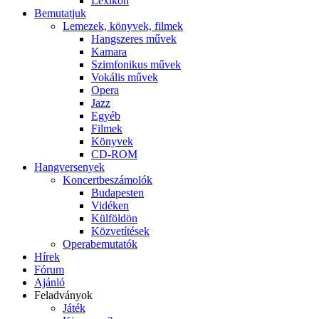
Lexikon
Bemutatjuk
Lemezek, könyvek, filmek
Hangszeres művek
Kamara
Szimfonikus művek
Vokális művek
Opera
Jazz
Egyéb
Filmek
Könyvek
CD-ROM
Hangversenyek
Koncertbeszámolók
Budapesten
Vidéken
Külföldön
Közvetítések
Operabemutatók
Hírek
Fórum
Ajánló
Feladványok
Játék