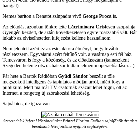
hangját).
Nemes bariton a Renatót színpadra vivő
George Proca
is.
Az előadást azonban tönkre tette
Lăcrimioara Cristescu
szopránja.
Gyengén kezdett, de aztán következetesen egyre rosszabbá vált. Bár
inkább az elviselhetetlen kifejezést kellene használnom.
Nem jelentett azért ez az este akkora élményt, hogy tovább
részletezzem. Egyvalami azért feltűnő volt, a vasárnap esti fél ház.
Temesváron is fogy a közönség, és az előadásszám (kamaszként
Szegeden hetente ötször-hatszor tudtam elmenni operaelőadásra…)
Pár hete a Bartók Rádióban
Gyüdi Sándor
beszélt a tőle
megszokott intelligens és tapintatos módján arról, miért fogy a
publikum. Mert ma már TV-csatornák százait lehet fogni, ott az
Internet, a rengeteg új szórakozási lehetőség.
Sajnálatos, de igaza van.
Szeretnénk kifejezni köszönetünket Brinzei Florian-Emilian sajtófőnök úr
nak
a
beszámoló létrejöttéhez nyújtott segítségéért.