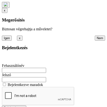
x
Megerősítés
Biztosan végrehajtja a műveletet?
x
Bejelentkezés
Fehasználónév
Jelszó
Bejelentkezve maradok