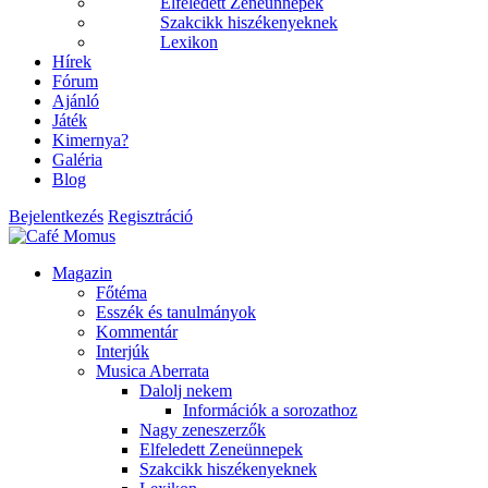
Elfeledett Zeneünnepek
Szakcikk hiszékenyeknek
Lexikon
Hírek
Fórum
Ajánló
Játék
Kimernya?
Galéria
Blog
Bejelentkezés
Regisztráció
Magazin
Főtéma
Esszék és tanulmányok
Kommentár
Interjúk
Musica Aberrata
Dalolj nekem
Információk a sorozathoz
Nagy zeneszerzők
Elfeledett Zeneünnepek
Szakcikk hiszékenyeknek