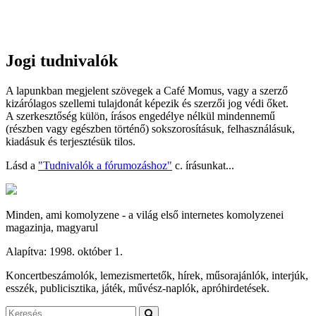
Jogi tudnivalók
A lapunkban megjelent szövegek a Café Momus, vagy a szerző
kizárólagos szellemi tulajdonát képezik és szerzői jog védi őket.
A szerkesztőség külön, írásos engedélye nélkül mindennemű
(részben vagy egészben történő) sokszorosításuk, felhasználásuk,
kiadásuk és terjesztésük tilos.
Lásd a
"Tudnivalók a fórumozáshoz"
c. írásunkat...
Minden, ami komolyzene - a világ első internetes komolyzenei
magazinja, magyarul
Alapítva: 1998. október 1.
Koncertbeszámolók, lemezismertetők, hírek, műsorajánlók, interjúk,
esszék, publicisztika, játék, művész-naplók, apróhirdetések.