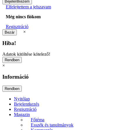
Elfelejtettem a jelszavam
Még nincs fiókom
Regisztráció
×
Hiba!
Adatok kitöltése kötelező!
×
Információ
Nyitólap
Bejelentkezés
Regisztráció
Magazin
Főtéma
Esszék és tanulmányok