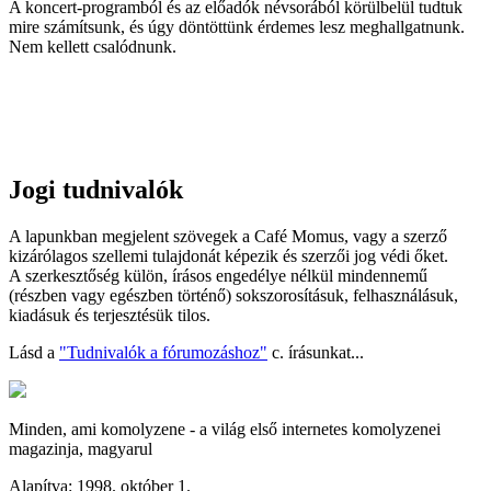
A koncert-programból és az előadók névsorából körülbelül tudtuk
mire számítsunk, és úgy döntöttünk érdemes lesz meghallgatnunk.
Nem kellett csalódnunk.
Jogi tudnivalók
A lapunkban megjelent szövegek a Café Momus, vagy a szerző
kizárólagos szellemi tulajdonát képezik és szerzői jog védi őket.
A szerkesztőség külön, írásos engedélye nélkül mindennemű
(részben vagy egészben történő) sokszorosításuk, felhasználásuk,
kiadásuk és terjesztésük tilos.
Lásd a
"Tudnivalók a fórumozáshoz"
c. írásunkat...
Minden, ami komolyzene - a világ első internetes komolyzenei
magazinja, magyarul
Alapítva: 1998. október 1.