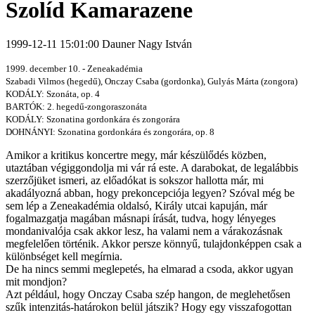
Szolíd Kamarazene
1999-12-11 15:01:00 Dauner Nagy István
1999. december 10. - Zeneakadémia
Szabadi Vilmos (hegedű), Onczay Csaba (gordonka), Gulyás Márta (zongora)
KODÁLY: Szonáta, op. 4
BARTÓK: 2. hegedű-zongoraszonáta
KODÁLY: Szonatina gordonkára és zongorára
DOHNÁNYI: Szonatina gordonkára és zongorára, op. 8
Amikor a kritikus koncertre megy, már készülődés közben,
utaztában végiggondolja mi vár rá este. A darabokat, de legalábbis
szerzőjüket ismeri, az előadókat is sokszor hallotta már, mi
akadályozná abban, hogy prekoncepciója legyen? Szóval még be
sem lép a Zeneakadémia oldalsó, Király utcai kapuján, már
fogalmazgatja magában másnapi írását, tudva, hogy lényeges
mondanivalója csak akkor lesz, ha valami nem a várakozásnak
megfelelően történik. Akkor persze könnyű, tulajdonképpen csak a
különbséget kell megírnia.
De ha nincs semmi meglepetés, ha elmarad a csoda, akkor ugyan
mit mondjon?
Azt például, hogy Onczay Csaba szép hangon, de meglehetősen
szűk intenzitás-határokon belül játszik? Hogy egy visszafogottan