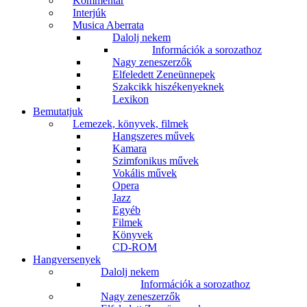
Kommentár
Interjúk
Musica Aberrata
Dalolj nekem
Információk a sorozathoz
Nagy zeneszerzők
Elfeledett Zeneünnepek
Szakcikk hiszékenyeknek
Lexikon
Bemutatjuk
Lemezek, könyvek, filmek
Hangszeres művek
Kamara
Szimfonikus művek
Vokális művek
Opera
Jazz
Egyéb
Filmek
Könyvek
CD-ROM
Hangversenyek
Dalolj nekem
Információk a sorozathoz
Nagy zeneszerzők