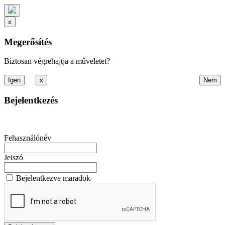
x
Megerősítés
Biztosan végrehajtja a műveletet?
x
Bejelentkezés
Fehasználónév
Jelszó
Bejelentkezve maradok