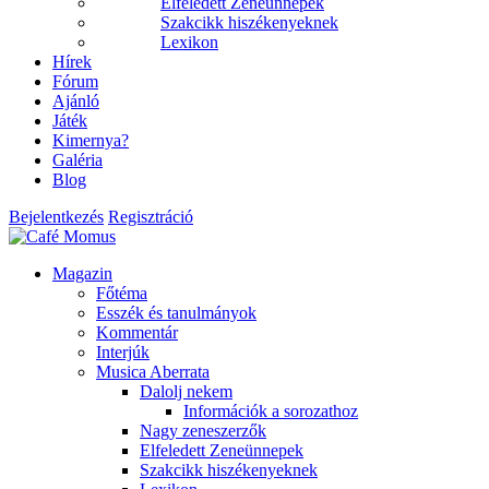
Elfeledett Zeneünnepek
Szakcikk hiszékenyeknek
Lexikon
Hírek
Fórum
Ajánló
Játék
Kimernya?
Galéria
Blog
Bejelentkezés
Regisztráció
Magazin
Főtéma
Esszék és tanulmányok
Kommentár
Interjúk
Musica Aberrata
Dalolj nekem
Információk a sorozathoz
Nagy zeneszerzők
Elfeledett Zeneünnepek
Szakcikk hiszékenyeknek