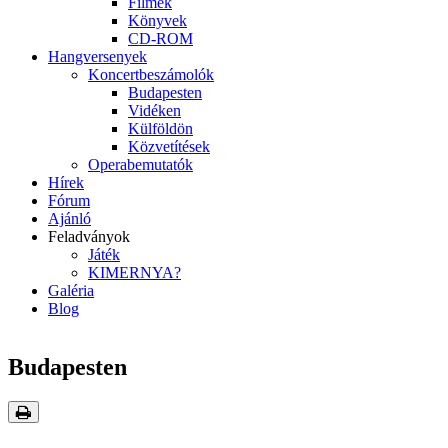
Filmek
Könyvek
CD-ROM
Hangversenyek
Koncertbeszámolók
Budapesten
Vidéken
Külföldön
Közvetítések
Operabemutatók
Hírek
Fórum
Ajánló
Feladványok
Játék
KIMERNYA?
Galéria
Blog
Budapesten