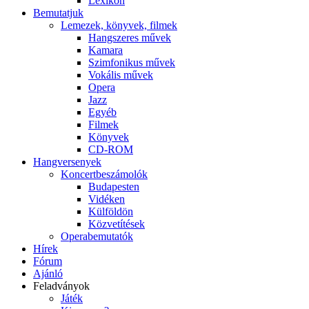
Lexikon
Bemutatjuk
Lemezek, könyvek, filmek
Hangszeres művek
Kamara
Szimfonikus művek
Vokális művek
Opera
Jazz
Egyéb
Filmek
Könyvek
CD-ROM
Hangversenyek
Koncertbeszámolók
Budapesten
Vidéken
Külföldön
Közvetítések
Operabemutatók
Hírek
Fórum
Ajánló
Feladványok
Játék