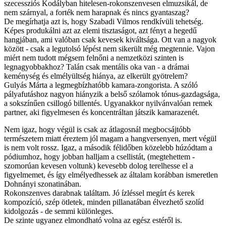
szecessziós Kodályban hitelesen-rokonszenvesen elmuzsikál, de
nem szárnyal, a forték nem harapnak és nincs gyantaszag?
De megírhatja azt is, hogy Szabadi Vilmos rendkívüli tehetség.
Képes produkálni azt az elemi tisztaságot, azt fényt a hegedű
hangjában, ami valóban csak kevesek kiváltsága. Ott van a nagyok
között - csak a legutolsó lépést nem sikerült még megtennie. Vajon
miért nem tudott mégsem felnőni a nemzetközi szinten is
legnagyobbakhoz? Talán csak mentális oka van - a drámai
keménység és elmélyültség hiánya, az elkerült gyötrelem?
Gulyás Márta a legmegbízhatóbb kamara-zongorista. A szóló
pályafutáshoz nagyon hiányzik a belső szólamok tónus-gazdagsága,
a sokszínűen csillogó billentés. Ugyanakkor nyilvánvalóan remek
partner, aki figyelmesen és koncentráltan játszik kamarazenét.
Nem igaz, hogy végül is csak az átlagosnál megbocsájtóbb
természetem miatt éreztem jól magam a hangversenyen, mert végül
is nem volt rossz. Igaz, a második félidőben közelebb húzódtam a
pódiumhoz, hogy jobban halljam a csellistát, (megtehettem -
szomorúan kevesen voltunk) kevesebb dolog terelhesse el a
figyelmemet, és így elmélyedhessek az általam korábban ismeretlen
Dohnányi szonatinában.
Rokonszenves darabnak találtam. Jó ízléssel megírt és kerek
kompozíció, szép ötletek, minden pillanatában élvezhető szolíd
kidolgozás - de semmi különleges.
De szinte ugyanez elmondható volna az egész estéről is.