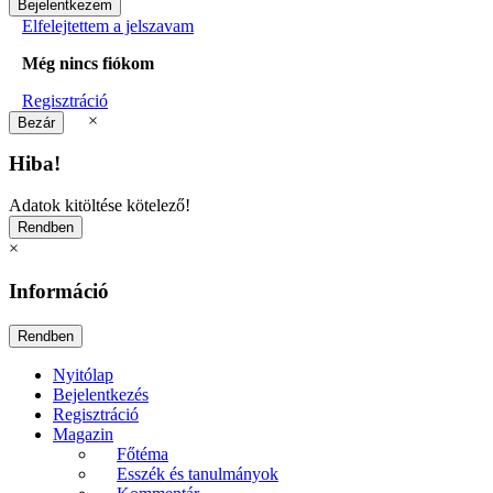
Elfelejtettem a jelszavam
Még nincs fiókom
Regisztráció
×
Hiba!
Adatok kitöltése kötelező!
×
Információ
Nyitólap
Bejelentkezés
Regisztráció
Magazin
Főtéma
Esszék és tanulmányok