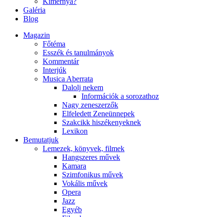
Kimernya?
Galéria
Blog
Magazin
Főtéma
Esszék és tanulmányok
Kommentár
Interjúk
Musica Aberrata
Dalolj nekem
Információk a sorozathoz
Nagy zeneszerzők
Elfeledett Zeneünnepek
Szakcikk hiszékenyeknek
Lexikon
Bemutatjuk
Lemezek, könyvek, filmek
Hangszeres művek
Kamara
Szimfonikus művek
Vokális művek
Opera
Jazz
Egyéb