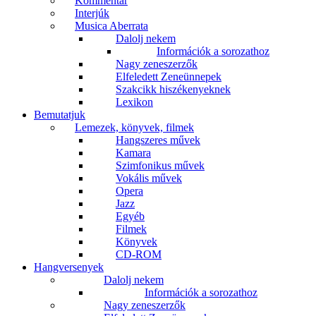
Kommentár
Interjúk
Musica Aberrata
Dalolj nekem
Információk a sorozathoz
Nagy zeneszerzők
Elfeledett Zeneünnepek
Szakcikk hiszékenyeknek
Lexikon
Bemutatjuk
Lemezek, könyvek, filmek
Hangszeres művek
Kamara
Szimfonikus művek
Vokális művek
Opera
Jazz
Egyéb
Filmek
Könyvek
CD-ROM
Hangversenyek
Dalolj nekem
Információk a sorozathoz
Nagy zeneszerzők