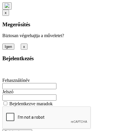
x
Megerősítés
Biztosan végrehajtja a műveletet?
x
Bejelentkezés
Fehasználónév
Jelszó
Bejelentkezve maradok