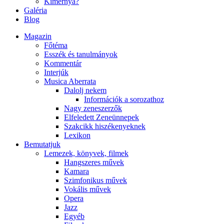
Kimernya?
Galéria
Blog
Magazin
Főtéma
Esszék és tanulmányok
Kommentár
Interjúk
Musica Aberrata
Dalolj nekem
Információk a sorozathoz
Nagy zeneszerzők
Elfeledett Zeneünnepek
Szakcikk hiszékenyeknek
Lexikon
Bemutatjuk
Lemezek, könyvek, filmek
Hangszeres művek
Kamara
Szimfonikus művek
Vokális művek
Opera
Jazz
Egyéb