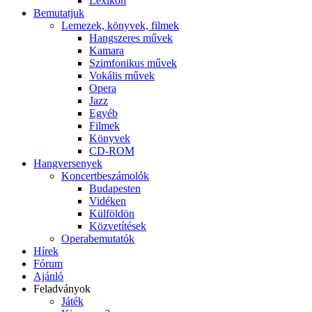
Lexikon
Bemutatjuk
Lemezek, könyvek, filmek
Hangszeres művek
Kamara
Szimfonikus művek
Vokális művek
Opera
Jazz
Egyéb
Filmek
Könyvek
CD-ROM
Hangversenyek
Koncertbeszámolók
Budapesten
Vidéken
Külföldön
Közvetítések
Operabemutatók
Hírek
Fórum
Ajánló
Feladványok
Játék