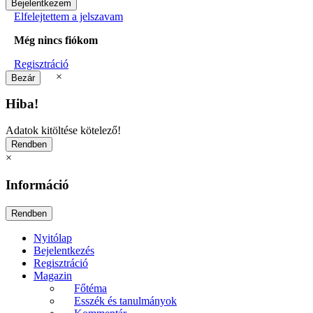
Elfelejtettem a jelszavam
Még nincs fiókom
Regisztráció
×
Hiba!
Adatok kitöltése kötelező!
×
Információ
Nyitólap
Bejelentkezés
Regisztráció
Magazin
Főtéma
Esszék és tanulmányok