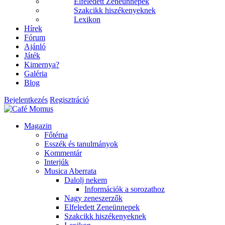
Elfeledett Zeneünnepek
Szakcikk hiszékenyeknek
Lexikon
Hírek
Fórum
Ajánló
Játék
Kimernya?
Galéria
Blog
Bejelentkezés
Regisztráció
Magazin
Főtéma
Esszék és tanulmányok
Kommentár
Interjúk
Musica Aberrata
Dalolj nekem
Információk a sorozathoz
Nagy zeneszerzők
Elfeledett Zeneünnepek
Szakcikk hiszékenyeknek