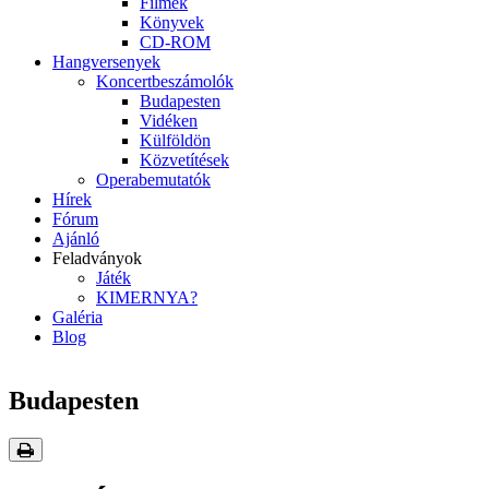
Filmek
Könyvek
CD-ROM
Hangversenyek
Koncertbeszámolók
Budapesten
Vidéken
Külföldön
Közvetítések
Operabemutatók
Hírek
Fórum
Ajánló
Feladványok
Játék
KIMERNYA?
Galéria
Blog
Budapesten