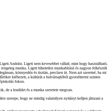
igeti Andrást. Ligeti nem kevesebbet vállalt, mint hogy használható,
és rengeteg munka. Ligeti hihetetlen munkabírású és nagyon felkészült
Elegánsan, könnyedén és tisztán, precízen üt. Nem azt szeretné, ha mi
űrökre kiéhezett, a kultúrát a bulvársajtóból gyorséttermi szinten
épiskolás fokon.
zik, de a lendület és a munka szeretete megvan.
len szerepe, hogy ne mindig valamilyen nyitányt kelljen játszani a