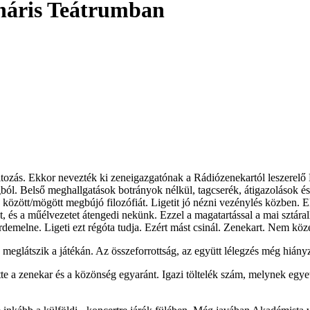
náris Teátrumban
ltozás. Ekkor nevezték ki zeneigazgatónak a Rádiózenekartól leszerelő L
ágból. Belső meghallgatások botrányok nélkül, tagcserék, átigazolások 
k között/mögött megbújó filozófiát. Ligetit jó nézni vezénylés közben. 
t, és a műélvezetet átengedi nekünk. Ezzel a magatartással a mai sztárall
demelne. Ligeti ezt régóta tudja. Ezért mást csinál. Zenekart. Nem köz
e meglátszik a játékán. Az összeforrottság, az együtt lélegzés még hiány
e a zenekar és a közönség egyaránt. Igazi töltelék szám, melynek egyet