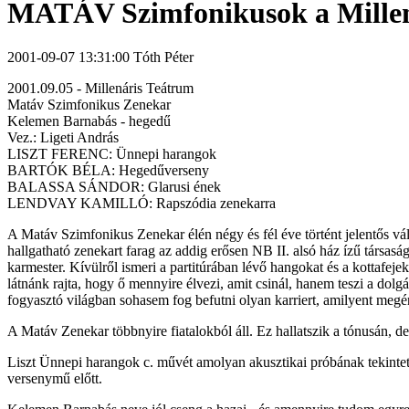
MATÁV Szimfonikusok a Mille
2001-09-07 13:31:00 Tóth Péter
2001.09.05 - Millenáris Teátrum
Matáv Szimfonikus Zenekar
Kelemen Barnabás - hegedű
Vez.: Ligeti András
LISZT FERENC: Ünnepi harangok
BARTÓK BÉLA: Hegedűverseny
BALASSA SÁNDOR: Glarusi ének
LENDVAY KAMILLÓ: Rapszódia zenekarra
A Matáv Szimfonikus Zenekar élén négy és fél éve történt jelentős vá
hallgatható zenekart farag az addig erősen NB II. alsó ház ízű társas
karmester. Kívülről ismeri a partitúrában lévő hangokat és a kottafeje
látnánk rajta, hogy ő mennyire élvezi, amit csinál, hanem teszi a dolgá
fogyasztó világban sohasem fog befutni olyan karriert, amilyent megér
A Matáv Zenekar többnyire fiatalokból áll. Ez hallatszik a tónusán, d
Liszt Ünnepi harangok c. művét amolyan akusztikai próbának tekintett
versenymű előtt.