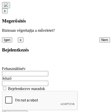
x
Megerősítés
Biztosan végrehajtja a műveletet?
x
Bejelentkezés
Fehasználónév
Jelszó
Bejelentkezve maradok