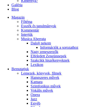
Kimernya?
Galéria
Blog
Magazin
Főtéma
Esszék és tanulmányok
Kommentár
Interjúk
Musica Aberrata
Dalolj nekem
Információk a sorozathoz
Nagy zeneszerzők
Elfeledett Zeneünnepek
Szakcikk hiszékenyeknek
Lexikon
Bemutatjuk
Lemezek, könyvek, filmek
Hangszeres művek
Kamara
Szimfonikus művek
Vokális művek
Opera
Jazz
Egyéb