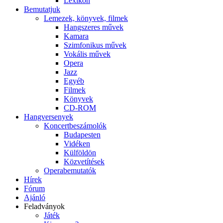
Lexikon
Bemutatjuk
Lemezek, könyvek, filmek
Hangszeres művek
Kamara
Szimfonikus művek
Vokális művek
Opera
Jazz
Egyéb
Filmek
Könyvek
CD-ROM
Hangversenyek
Koncertbeszámolók
Budapesten
Vidéken
Külföldön
Közvetítések
Operabemutatók
Hírek
Fórum
Ajánló
Feladványok
Játék