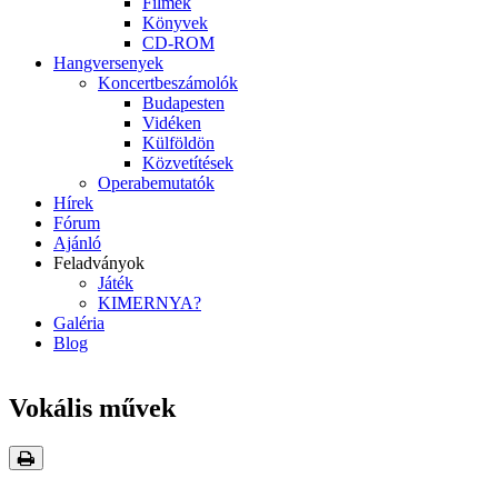
Filmek
Könyvek
CD-ROM
Hangversenyek
Koncertbeszámolók
Budapesten
Vidéken
Külföldön
Közvetítések
Operabemutatók
Hírek
Fórum
Ajánló
Feladványok
Játék
KIMERNYA?
Galéria
Blog
Vokális művek