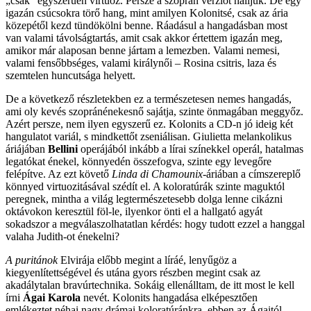
„csak” egyszerűen virtuóz. Persze a szoprán verziót halljuk. De egy
igazán csúcsokra törő hang, mint amilyen Kolonitsé, csak az ária
közepétől kezd tündökölni benne. Ráadásul a hangadásban most
van valami távolságtartás, amit csak akkor értettem igazán meg,
amikor már alaposan benne jártam a lemezben. Valami nemesi,
valami fensőbbséges, valami királynői – Rosina csitris, laza és
szemtelen huncutsága helyett.
De a következő részletekben ez a természetesen nemes hangadás,
ami oly kevés szopránénekesnő sajátja, szinte önmagában meggyőz.
Azért persze, nem ilyen egyszerű ez. Kolonits a CD-n jó ideig két
hangulatot variál, s mindkettőt zseniálisan. Giulietta melankolikus
áriájában
Bellini
operájából inkább a lírai színekkel operál, hatalmas
legatókat énekel, könnyedén összefogva, szinte egy levegőre
felépítve. Az ezt követő
Linda di Chamounix
-áriában a címszereplő
könnyed virtuozitásával szédít el. A koloratúrák szinte maguktól
peregnek, mintha a világ legtermészetesebb dolga lenne cikázni
oktávokon keresztül föl-le, ilyenkor önti el a hallgató agyát
sokadszor a megválaszolhatatlan kérdés: hogy tudott ezzel a hanggal
valaha Judith-ot énekelni?
A puritánok
Elvirája előbb megint a líráé, lenyűgöz a
kiegyenlítettségével és utána gyors részben megint csak az
akadálytalan bravúrtechnika. Sokáig ellenálltam, de itt most le kell
írni
Ágai Karola
nevét. Kolonits hangadása elképesztően
emlékeztet néhai nagy drámai koloratúránkra, ebben az Ágaitól