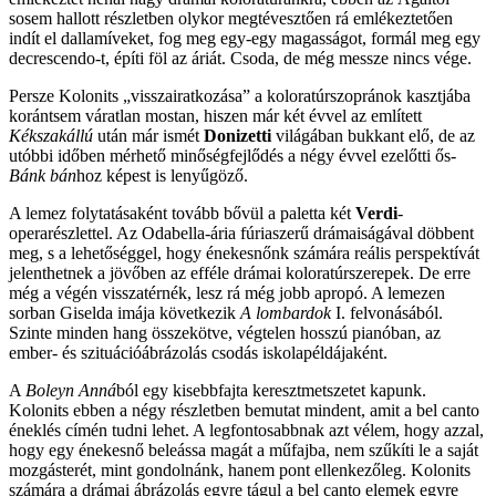
sosem hallott részletben olykor megtévesztően rá emlékeztetően
indít el dallamíveket, fog meg egy-egy magasságot, formál meg egy
decrescendo-t, építi föl az áriát. Csoda, de még messze nincs vége.
Persze Kolonits „visszairatkozása” a koloratúrszopránok kasztjába
korántsem váratlan mostan, hiszen már két évvel az említett
Kékszakállú
után már ismét
Donizetti
világában bukkant elő, de az
utóbbi időben mérhető minőségfejlődés a négy évvel ezelőtti ős-
Bánk bán
hoz képest is lenyűgöző.
A lemez folytatásaként tovább bővül a paletta két
Verdi
-
operarészlettel. Az Odabella-ária fúriaszerű drámaiságával döbbent
meg, s a lehetőséggel, hogy énekesnőnk számára reális perspektívát
jelenthetnek a jövőben az efféle drámai koloratúrszerepek. De erre
még a végén visszatérnék, lesz rá még jobb apropó. A lemezen
sorban Giselda imája következik
A lombardok
I. felvonásából.
Szinte minden hang összekötve, végtelen hosszú pianóban, az
ember- és szituációábrázolás csodás iskolapéldájaként.
A
Boleyn Anná
ból egy kisebbfajta keresztmetszetet kapunk.
Kolonits ebben a négy részletben bemutat mindent, amit a bel canto
éneklés címén tudni lehet. A legfontosabbnak azt vélem, hogy azzal,
hogy egy énekesnő beleássa magát a műfajba, nem szűkíti le a saját
mozgásterét, mint gondolnánk, hanem pont ellenkezőleg. Kolonits
számára a drámai ábrázolás egyre tágul a bel canto elemek egyre