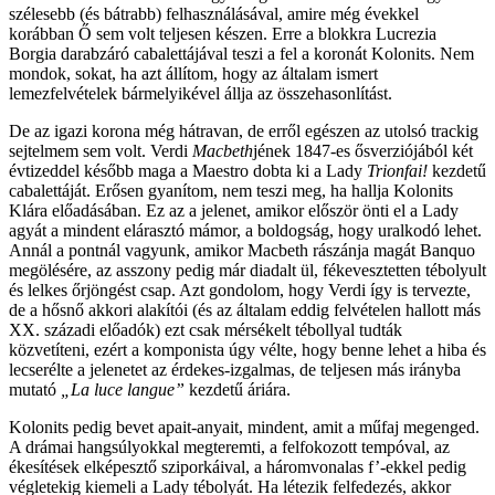
szélesebb (és bátrabb) felhasználásával, amire még évekkel
korábban Ő sem volt teljesen készen. Erre a blokkra Lucrezia
Borgia darabzáró cabalettájával teszi a fel a koronát Kolonits. Nem
mondok, sokat, ha azt állítom, hogy az általam ismert
lemezfelvételek bármelyikével állja az összehasonlítást.
De az igazi korona még hátravan, de erről egészen az utolsó trackig
sejtelmem sem volt. Verdi
Macbeth
jének 1847-es ősverziójából két
évtizeddel később maga a Maestro dobta ki a Lady
Trionfai!
kezdetű
cabalettáját. Erősen gyanítom, nem teszi meg, ha hallja Kolonits
Klára előadásában. Ez az a jelenet, amikor először önti el a Lady
agyát a mindent elárasztó mámor, a boldogság, hogy uralkodó lehet.
Annál a pontnál vagyunk, amikor Macbeth rászánja magát Banquo
megölésére, az asszony pedig már diadalt ül, fékevesztetten tébolyult
és lelkes őrjöngést csap. Azt gondolom, hogy Verdi így is tervezte,
de a hősnő akkori alakítói (és az általam eddig felvételen hallott más
XX. századi előadók) ezt csak mérsékelt tébollyal tudták
közvetíteni, ezért a komponista úgy vélte, hogy benne lehet a hiba és
lecserélte a jelenetet az érdekes-izgalmas, de teljesen más irányba
mutató
„La luce langue”
kezdetű áriára.
Kolonits pedig bevet apait-anyait, mindent, amit a műfaj megenged.
A drámai hangsúlyokkal megteremti, a felfokozott tempóval, az
ékesítések elképesztő sziporkáival, a háromvonalas f’-ekkel pedig
végletekig kiemeli a Lady tébolyát. Ha létezik felfedezés, akkor