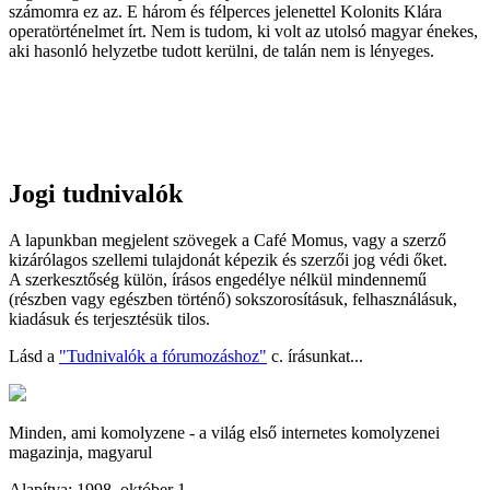
számomra ez az. E három és félperces jelenettel Kolonits Klára
operatörténelmet írt. Nem is tudom, ki volt az utolsó magyar énekes,
aki hasonló helyzetbe tudott kerülni, de talán nem is lényeges.
Jogi tudnivalók
A lapunkban megjelent szövegek a Café Momus, vagy a szerző
kizárólagos szellemi tulajdonát képezik és szerzői jog védi őket.
A szerkesztőség külön, írásos engedélye nélkül mindennemű
(részben vagy egészben történő) sokszorosításuk, felhasználásuk,
kiadásuk és terjesztésük tilos.
Lásd a
"Tudnivalók a fórumozáshoz"
c. írásunkat...
Minden, ami komolyzene - a világ első internetes komolyzenei
magazinja, magyarul
Alapítva: 1998. október 1.