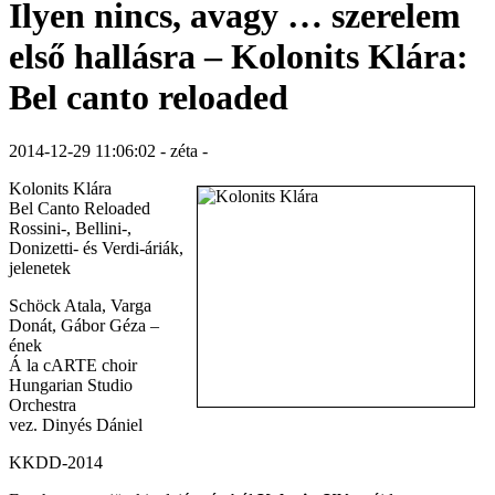
Ilyen nincs, avagy … szerelem
első hallásra – Kolonits Klára:
Bel canto reloaded
2014-12-29 11:06:02 - zéta -
Kolonits Klára
Bel Canto Reloaded
Rossini-, Bellini-,
Donizetti- és Verdi-áriák,
jelenetek
Schöck Atala, Varga
Donát, Gábor Géza –
ének
Á la cARTE choir
Hungarian Studio
Orchestra
vez. Dinyés Dániel
KKDD-2014