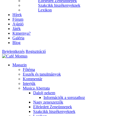
Elfeledett Zeneünnepek
Szakcikk hiszékenyeknek
Lexikon
Hírek
Fórum
Ajánló
Játék
Kimernya?
Galéria
Blog
Bejelentkezés
Regisztráció
Magazin
Főtéma
Esszék és tanulmányok
Kommentár
Interjúk
Musica Aberrata
Dalolj nekem
Információk a sorozathoz
Nagy zeneszerzők
Elfeledett Zeneünnepek
Szakcikk hiszékenyeknek