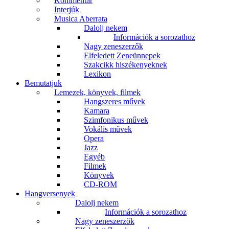
Kommentár
Interjúk
Musica Aberrata
Dalolj nekem
Információk a sorozathoz
Nagy zeneszerzők
Elfeledett Zeneünnepek
Szakcikk hiszékenyeknek
Lexikon
Bemutatjuk
Lemezek, könyvek, filmek
Hangszeres művek
Kamara
Szimfonikus művek
Vokális művek
Opera
Jazz
Egyéb
Filmek
Könyvek
CD-ROM
Hangversenyek
Dalolj nekem
Információk a sorozathoz
Nagy zeneszerzők