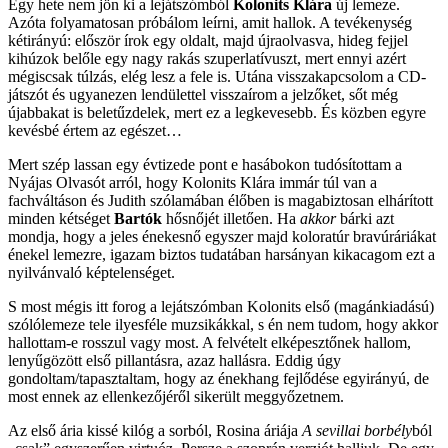
Egy hete nem jön ki a lejátszómból
Kolonits Klára
új lemeze.
Azóta folyamatosan próbálom leírni, amit hallok. A tevékenység
kétirányú: először írok egy oldalt, majd újraolvasva, hideg fejjel
kihúzok belőle egy nagy rakás szuperlatívuszt, mert ennyi azért
mégiscsak túlzás, elég lesz a fele is. Utána visszakapcsolom a CD-
játszót és ugyanezen lendülettel visszaírom a jelzőket, sőt még
újabbakat is beletűzdelek, mert ez a legkevesebb. És közben egyre
kevésbé értem az egészet…
Mert szép lassan egy évtizede pont e hasábokon tudósítottam a
Nyájas Olvasót arról, hogy Kolonits Klára immár túl van a
fachváltáson és Judith szólamában élőben is magabiztosan elhárított
minden kétséget
Bartók
hősnőjét illetően. Ha
akkor
bárki azt
mondja, hogy a jeles énekesnő egyszer majd koloratúr bravúráriákat
énekel lemezre, igazam biztos tudatában harsányan kikacagom ezt a
nyilvánvaló képtelenséget.
S most mégis itt forog a lejátszómban Kolonits első (magánkiadású)
szólólemeze tele ilyesféle muzsikákkal, s én nem tudom, hogy akkor
hallottam-e rosszul vagy most. A felvételt elképesztőnek hallom,
lenyűgözött első pillantásra, azaz hallásra. Eddig úgy
gondoltam/tapasztaltam, hogy az énekhang fejlődése egyirányú, de
most ennek az ellenkezőjéről sikerült meggyőzetnem.
Az első ária kissé kilóg a sorból, Rosina áriája
A sevillai borbély
ból