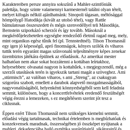
Karaktereiben persze annyira sokszínű a Mahler-szimfóniák
palettája, hogy szinte valamennyi karmesternél találni olyan tételt,
melyet kifogás nélkül ajánlhatnánk: Sinopoli tágasan, méltósággal
hömpölygő Hatodikja (kivált az utolsó tétel), vagy Rattle
bámulatosan összeszedett és mégis szenvedéllyel teli Másodikja,
Bernstein sziporkázó scherzói és így tovább. Másoknál a
megkérdőjelezhetetlen egységbe rendeződő életmű ragad meg, mely,
mint organikus egész tűnik fel (pl. Tennstedtnél). Tilson Thomasnál
egy igen jó képességű, apró finomságok, kényes szólók és viharos
tuttik terén egyaránt magas színvonalú teljesítményre képes zenekar
üzembiztos játékára épülnek az előadások. Az amerikai mester
halhatóan nem akar sokat hozzátenni a kottában leírtakhoz,
helyesebben: olvasatai nagyon is kottahűek, s megjegyzendő, még a
szerzői utasítások terén is igyekszik tartani magát a szöveghez. Ami
„stürmisch”, az valóban viharos, s ami „Streng”, az csakugyan
szigorúra szabott, emellett a darabok alapvető mozgalmasságából,
nagyvonalúságából, helyenkénti könnyedségéből sem kell feladnia
semmit, különösen, hogy a koncertfelvételek eredendő feszültségét
végig érezni a lemezeken, s ez megítélésem szerint jót tesz a
ciklusnak.
Éppen ezért Tilson Thomasnál nem szükséges kiemelni semmit,
előadási végig tartalmasak, technikai értelemben is megbízhatóak és
konzekvensek maradnak, összességében jó összképet nyújtanak a
mahleri, dekadenciába hajló esztétika sugárútjairól, sikátorairól és