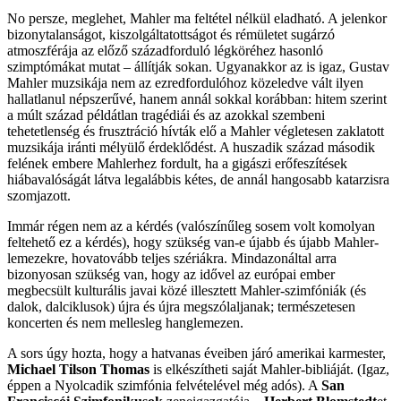
No persze, meglehet, Mahler ma feltétel nélkül eladható. A jelenkor
bizonytalanságot, kiszolgáltatottságot és rémületet sugárzó
atmoszférája az előző századforduló légköréhez hasonló
szimptómákat mutat – állítják sokan. Ugyanakkor az is igaz, Gustav
Mahler muzsikája nem az ezredfordulóhoz közeledve vált ilyen
hallatlanul népszerűvé, hanem annál sokkal korábban: hitem szerint
a múlt század példátlan tragédiái és az azokkal szembeni
tehetetlenség és frusztráció hívták elő a Mahler végletesen zaklatott
muzsikája iránti mélyülő érdeklődést. A huszadik század második
felének embere Mahlerhez fordult, ha a gigászi erőfeszítések
hiábavalóságát látva legalábbis kétes, de annál hangosabb katarzisra
szomjazott.
Immár régen nem az a kérdés (valószínűleg sosem volt komolyan
feltehető ez a kérdés), hogy szükség van-e újabb és újabb Mahler-
lemezekre, hovatovább teljes szériákra. Mindazonáltal arra
bizonyosan szükség van, hogy az idővel az európai ember
megbecsült kulturális javai közé illesztett Mahler-szimfóniák (és
dalok, dalciklusok) újra és újra megszólaljanak; természetesen
koncerten és nem mellesleg hanglemezen.
A sors úgy hozta, hogy a hatvanas éveiben járó amerikai karmester,
Michael Tilson Thomas
is elkészítheti saját Mahler-bibliáját. (Igaz,
éppen a Nyolcadik szimfónia felvételével még adós). A
San