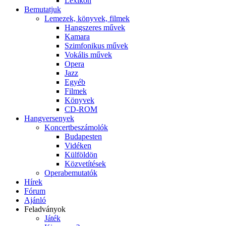
Lexikon
Bemutatjuk
Lemezek, könyvek, filmek
Hangszeres művek
Kamara
Szimfonikus művek
Vokális művek
Opera
Jazz
Egyéb
Filmek
Könyvek
CD-ROM
Hangversenyek
Koncertbeszámolók
Budapesten
Vidéken
Külföldön
Közvetítések
Operabemutatók
Hírek
Fórum
Ajánló
Feladványok
Játék