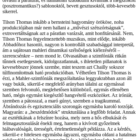
olvasni a partitúrát, és hallhatóan szabadulni kívánnak a megszokott
(posztromantikus?) sablonoktól, bevett gesztusoktól, több-kevesebb
sikerrel.
Tilson Thomas inkább a bernsteini hagyomány örököse, noha
produkciójában már nem hallani a „művészi szétszórtságnak”,
extrovertáltságnak azt a páratlan varázsát, amit honfitársánál. Nem,
Tilson Thomas fegyelmezettebb muzsikus, mint elődje, inkább
Abbadóhoz hasonló, nagyon is kontrollált szabadsággal interpretál,
ám a sajátosan mahleri dinamikai szélsőségek kiélezéséről –
szerencsénkre – nem mond le. Olvasatában a szimfóniák ritkán
tűnnek esetlegesnek, kidolgozatlannak, s ihletetlen pillanatok is
kevesebbszer jönnek szembe, mint teszem azt Chailly sokszor
túlfinomítottnak ható produkcióiban. Vélhetően Tilson Thomas is
érzi, a Mahler-szimfóniák megszólaltatása leggyakrabban azon áll
vagy bukik, sikerül-e megfelelő arányban tálalni az egymással
szemben felvonuló, meglehetősen különböző, egymás ellenében
ható, mégis egymást kiegészítő hangvételű eszközöket. Az iróniát,
szemben a pátosszal, a maró gúnyt, szemben a tragikummal.
Ábrándozás és egzisztenciális szorongás egymásba karoló torzóját.
Magyarán: a „beszédmódok” strukturálása a legfőbb feladat. Annak
az esztétikának a felszínre hozása, mely nem a hős elbukását és
felmagasztosulását énekli meg, hanem a kivívott győzelmek
hiábavalóságát, ürességét, értelmetlenségét példázza. Az a kérdés,
sikerül-e e hitelesen egymásba ágyazni, egymásba oldani a hatalmas