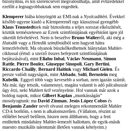
bizonyítnia, és kis szerencsével megvalósíthatja, amit évtizedekkel
ezelőtt a legnagyobbaknak sem engedtek.
Klemperer
hiába könyörgött az EMI-nak a
Nyolcadik
ért. Évekkel
később ugyene kiadó a Klemperernél egy klasszissal gyengébb
Klaus Tennstedt
nek már biztosította a teljes sorozat elkészítését,
köztük természetesen az Ezrek szimfóniájának egyébiránt igen jól
sikerült felvételével. Nem is beszélve
Bruno Walter
ről, aki még a
Hatodik
vagy a
Hetedik szimfóniá
ból sem hagyott hátra
lemezfelvételt. Ma olyanok büszkélkedhetnek hiánytalan Mahler-
ciklussal (értsd: a szerző összes befejezett szimfóniájának
bejátszásával), mint
Eliahu Inbal
,
Václav Neumann
,
Simon
Rattle
,
Pierre Boulez
,
Giuseppe Sinopoli
,
Gary Bertini
,
Riccardo Chailly
,
Bernard Haitink
vagy
Michael Gielen
. És
persze valódi nagyságok, mint
Abbado
,
Solti
,
Bernstein
meg
Kubelik
. Eggyel több vagy kevesebb a sorban, nem igazán számít.
Ma már, úgy tetszik, valamennyi, magára valamit is adó pálcahuszár
úgy érzi, neki Mahlert
kell
vezényelnie. Hol vannak már azok a
boldog napok, mikor
Gilbert Kaplan
„munkásságán”
mosolyogtunk: ma
David Zinman
,
Jesús López Cobos
és
Benjamin Zander
nevét olvasni melegen rekommendált Mahler
CD-k borítóin, s nem is alkalomszerűen. (Vállalom, részint az
előítélet beszél belőlem, hiszen nem állíthatom, hogy a fent
említettek mindahány Mahler-lemezét hallottam, de egyik-másik
maestro muzikális talentumát illetően vannak kételyeim.)