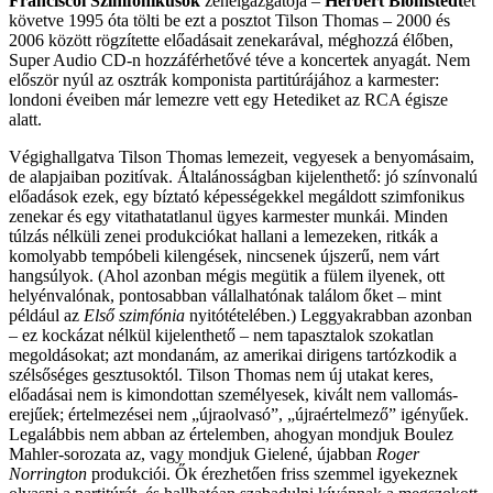
Franciscói Szimfonikusok
zeneigazgatója –
Herbert Blomstedt
et
követve 1995 óta tölti be ezt a posztot Tilson Thomas – 2000 és
2006 között rögzítette előadásait zenekarával, méghozzá élőben,
Super Audio CD-n hozzáférhetővé téve a koncertek anyagát. Nem
először nyúl az osztrák komponista partitúrájához a karmester:
londoni éveiben már lemezre vett egy Hetediket az RCA égisze
alatt.
Végighallgatva Tilson Thomas lemezeit, vegyesek a benyomásaim,
de alapjaiban pozitívak. Általánosságban kijelenthető: jó színvonalú
előadások ezek, egy bíztató képességekkel megáldott szimfonikus
zenekar és egy vitathatatlanul ügyes karmester munkái. Minden
túlzás nélküli zenei produkciókat hallani a lemezeken, ritkák a
komolyabb tempóbeli kilengések, nincsenek újszerű, nem várt
hangsúlyok. (Ahol azonban mégis megütik a fülem ilyenek, ott
helyénvalónak, pontosabban vállalhatónak találom őket – mint
például az
Első szimfónia
nyitótételében.) Leggyakrabban azonban
– ez kockázat nélkül kijelenthető – nem tapasztalok szokatlan
megoldásokat; azt mondanám, az amerikai dirigens tartózkodik a
szélsőséges gesztusoktól. Tilson Thomas nem új utakat keres,
előadásai nem is kimondottan személyesek, kivált nem vallomás-
erejűek; értelmezései nem „újraolvasó”, „újraértelmező” igényűek.
Legalábbis nem abban az értelemben, ahogyan mondjuk Boulez
Mahler-sorozata az, vagy mondjuk Gielené, újabban
Roger
Norrington
produkciói. Ők érezhetően friss szemmel igyekeznek