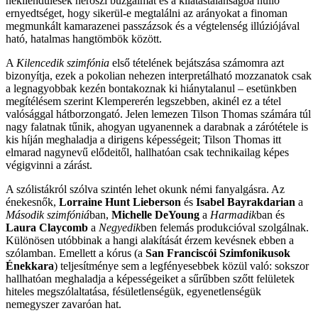
nekilendülések héroszi buzgalmát és a kilátástalanságba hulló
ernyedtséget, hogy sikerül-e megtalálni az arányokat a finoman
megmunkált kamarazenei passzázsok és a végtelenség illúziójával
ható, hatalmas hangtömbök között.
A
Kilencedik szimfónia
első tételének bejátszása számomra azt
bizonyítja, ezek a pokolian nehezen interpretálható mozzanatok csak
a legnagyobbak kezén bontakoznak ki hiánytalanul – esetünkben
megítélésem szerint Klempererén legszebben, akinél ez a tétel
valósággal hátborzongató. Jelen lemezen Tilson Thomas számára túl
nagy falatnak tűnik, ahogyan ugyanennek a darabnak a zárótétele is
kis híján meghaladja a dirigens képességeit; Tilson Thomas itt
elmarad nagynevű elődeitől, hallhatóan csak technikailag képes
végigvinni a zárást.
A szólistákról szólva szintén lehet okunk némi fanyalgásra. Az
énekesnők,
Lorraine Hunt Lieberson
és
Isabel Bayrakdarian
a
Második szimfóniá
ban,
Michelle DeYoung
a
Harmadik
ban és
Laura Claycomb
a
Negyedik
ben felemás produkcióval szolgálnak.
Különösen utóbbinak a hangi alakítását érzem kevésnek ebben a
szólamban. Emellett a kórus (a
San Franciscói Szimfonikusok
Énekkara
) teljesítménye sem a legfényesebbek közül való: sokszor
hallhatóan meghaladja a képességeiket a sűrűbben szőtt felületek
hiteles megszólaltatása, fésületlenségük, egyenetlenségük
nemegyszer zavaróan hat.