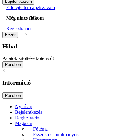
Elfelejtettem a jelszavam
Még nincs fiókom
Regisztráció
×
Hiba!
Adatok kitöltése kötelező!
×
Információ
Nyitólap
Bejelentkezés
Regisztráció
Magazin
Főtéma
Esszék és tanulmányok