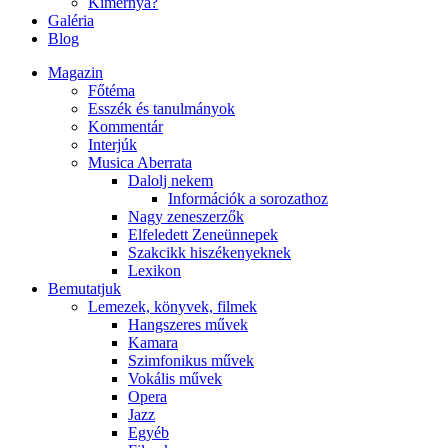
Kimernya?
Galéria
Blog
Magazin
Főtéma
Esszék és tanulmányok
Kommentár
Interjúk
Musica Aberrata
Dalolj nekem
Információk a sorozathoz
Nagy zeneszerzők
Elfeledett Zeneünnepek
Szakcikk hiszékenyeknek
Lexikon
Bemutatjuk
Lemezek, könyvek, filmek
Hangszeres művek
Kamara
Szimfonikus művek
Vokális művek
Opera
Jazz
Egyéb