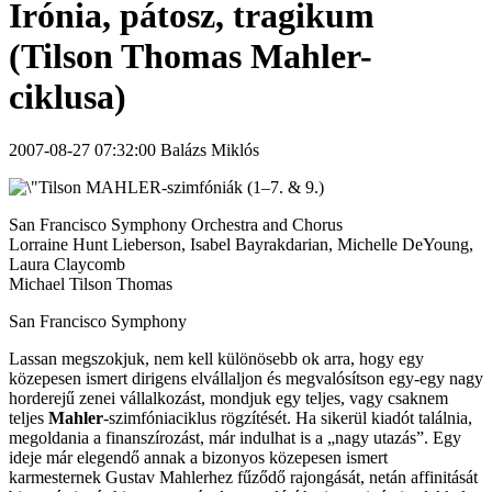
Irónia, pátosz, tragikum
(Tilson Thomas Mahler-
ciklusa)
2007-08-27 07:32:00 Balázs Miklós
MAHLER-szimfóniák (1–7. & 9.)
San Francisco Symphony Orchestra and Chorus
Lorraine Hunt Lieberson, Isabel Bayrakdarian, Michelle DeYoung,
Laura Claycomb
Michael Tilson Thomas
San Francisco Symphony
Lassan megszokjuk, nem kell különösebb ok arra, hogy egy
közepesen ismert dirigens elvállaljon és megvalósítson egy-egy nagy
horderejű zenei vállalkozást, mondjuk egy teljes, vagy csaknem
teljes
Mahler
-szimfóniaciklus rögzítését. Ha sikerül kiadót találnia,
megoldania a finanszírozást, már indulhat is a „nagy utazás”. Egy
ideje már elegendő annak a bizonyos közepesen ismert
karmesternek Gustav Mahlerhez fűződő rajongását, netán affinitását