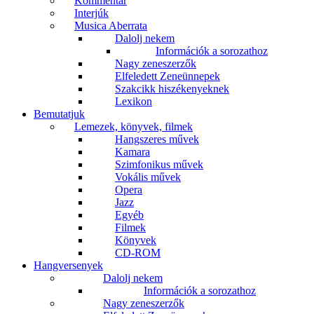
Kommentár
Interjúk
Musica Aberrata
Dalolj nekem
Információk a sorozathoz
Nagy zeneszerzők
Elfeledett Zeneünnepek
Szakcikk hiszékenyeknek
Lexikon
Bemutatjuk
Lemezek, könyvek, filmek
Hangszeres művek
Kamara
Szimfonikus művek
Vokális művek
Opera
Jazz
Egyéb
Filmek
Könyvek
CD-ROM
Hangversenyek
Dalolj nekem
Információk a sorozathoz
Nagy zeneszerzők