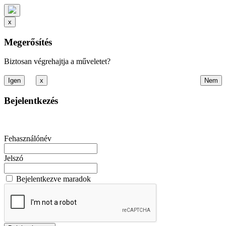
x
Megerősítés
Biztosan végrehajtja a műveletet?
x
Bejelentkezés
Fehasználónév
Jelszó
Bejelentkezve maradok