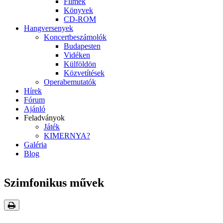
Filmek
Könyvek
CD-ROM
Hangversenyek
Koncertbeszámolók
Budapesten
Vidéken
Külföldön
Közvetítések
Operabemutatók
Hírek
Fórum
Ajánló
Feladványok
Játék
KIMERNYA?
Galéria
Blog
Szimfonikus művek