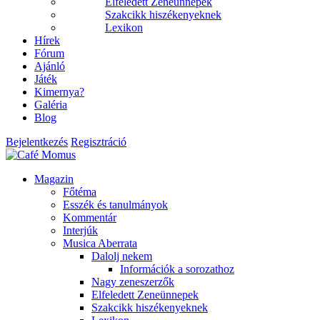
Elfeledett Zeneünnepek
Szakcikk hiszékenyeknek
Lexikon
Hírek
Fórum
Ajánló
Játék
Kimernya?
Galéria
Blog
Bejelentkezés
Regisztráció
Magazin
Főtéma
Esszék és tanulmányok
Kommentár
Interjúk
Musica Aberrata
Dalolj nekem
Információk a sorozathoz
Nagy zeneszerzők
Elfeledett Zeneünnepek
Szakcikk hiszékenyeknek