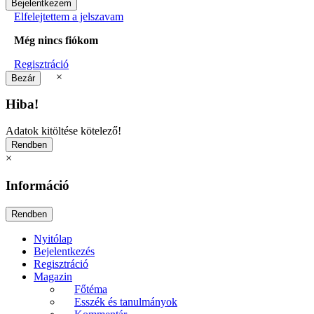
Elfelejtettem a jelszavam
Még nincs fiókom
Regisztráció
×
Hiba!
Adatok kitöltése kötelező!
×
Információ
Nyitólap
Bejelentkezés
Regisztráció
Magazin
Főtéma
Esszék és tanulmányok