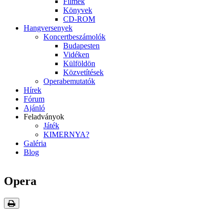
Filmek
Könyvek
CD-ROM
Hangversenyek
Koncertbeszámolók
Budapesten
Vidéken
Külföldön
Közvetítések
Operabemutatók
Hírek
Fórum
Ajánló
Feladványok
Játék
KIMERNYA?
Galéria
Blog
Opera