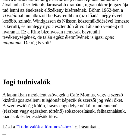
átváltani a feszítettebb, lármásabb drámára, ugyanakkor jó gazdája
tud lenni az énekesek előzékeny kíséretének. Böhm 1962-ben a
Trisztán
nal mutatkozott be Bayreuthban (az előadás négy évvel
később, szintén Windgassen és Nilsson közreműködésével lemezre
is került), és mintegy nyolc esztendőn át volt állandó vendég ott
nyaranta. Ez a Ring bizonyosan nemcsak bayreuthi
tevékenységének, de talán egész életművének is igazi
opus
magnum
a. De rég is volt!
Jogi tudnivalók
A lapunkban megjelent szövegek a Café Momus, vagy a szerző
kizárólagos szellemi tulajdonát képezik és szerzői jog védi őket.
A szerkesztőség külön, írásos engedélye nélkül mindennemű
(részben vagy egészben történő) sokszorosításuk, felhasználásuk,
kiadásuk és terjesztésük tilos.
Lásd a
"Tudnivalók a fórumozáshoz"
c. írásunkat...