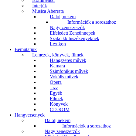
Kommentár
Interjúk
Musica Aberrata
Dalolj nekem
Információk a sorozathoz
Nagy zeneszerzők
Elfeledett Zeneünnepek
Szakcikk hiszékenyeknek
Lexikon
Bemutatjuk
Lemezek, könyvek, filmek
Hangszeres művek
Kamara
Szimfonikus művek
Vokális művek
Opera
Jazz
Egyéb
Filmek
Könyvek
CD-ROM
Hangversenyek
Dalolj nekem
Információk a sorozathoz
Nagy zeneszerzők