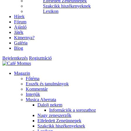
Elfeledett Zeneünnepek
Szakcikk hiszékenyeknek
Lexikon
Hírek
Fórum
Ajánló
Játék
Kimernya?
Galéria
Blog
Bejelentkezés
Regisztráció
Magazin
Főtéma
Esszék és tanulmányok
Kommentár
Interjúk
Musica Aberrata
Dalolj nekem
Információk a sorozathoz
Nagy zeneszerzők
Elfeledett Zeneünnepek
Szakcikk hiszékenyeknek