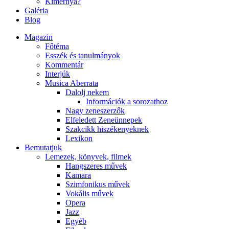
Kimernya?
Galéria
Blog
Magazin
Főtéma
Esszék és tanulmányok
Kommentár
Interjúk
Musica Aberrata
Dalolj nekem
Információk a sorozathoz
Nagy zeneszerzők
Elfeledett Zeneünnepek
Szakcikk hiszékenyeknek
Lexikon
Bemutatjuk
Lemezek, könyvek, filmek
Hangszeres művek
Kamara
Szimfonikus művek
Vokális művek
Opera
Jazz
Egyéb