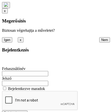
x
Megerősítés
Biztosan végrehajtja a műveletet?
x
Bejelentkezés
Fehasználónév
Jelszó
Bejelentkezve maradok