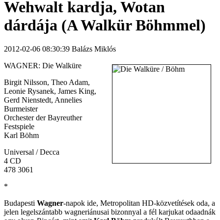
Wehwalt kardja, Wotan
dárdája (A Walkür Böhmmel)
2012-02-06 08:30:39 Balázs Miklós
WAGNER: Die Walküre
Birgit Nilsson, Theo Adam,
Leonie Rysanek, James King,
Gerd Nienstedt, Annelies
Burmeister
Orchester der Bayreuther
Festspiele
Karl Böhm
Universal / Decca
4 CD
478 3061
*
Budapesti
Wagner
-napok ide, Metropolitan HD-közvetítések oda, a
jelen legelszántabb wagneriánusai bizonnyal a fél karjukat odaadnák