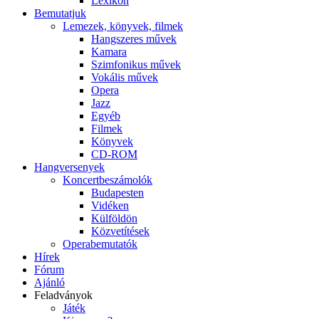
Lexikon
Bemutatjuk
Lemezek, könyvek, filmek
Hangszeres művek
Kamara
Szimfonikus művek
Vokális művek
Opera
Jazz
Egyéb
Filmek
Könyvek
CD-ROM
Hangversenyek
Koncertbeszámolók
Budapesten
Vidéken
Külföldön
Közvetítések
Operabemutatók
Hírek
Fórum
Ajánló
Feladványok
Játék