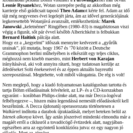
Leonie Rysanek
hez, Wotan szerepére pedig az akkoriban még
karrierje első grádicsait taposó
Theo Adam
ot kérte fel. Adam az idő
tájt még negyvenes évei legelejét járta, ám az idővel generációjának
legkeresettebb Wotanjává avanzsált, emlékezhetünk:
Marek
Janowski
„keletnémet” Ringjében (1980–83) is magabiztosan viszi
végig a figurát, sőt pár évvel később Alberichként is felbukkan
Bernard Haitink
pálcája alatt.
Hogy ez a „kegyelmi” időszak mennyire kedvezett a „gyűrűk
urainak”, jól mutatja, hogy 1967 és ’70 között a Deutsche
Grammophon berlini műhelyében is elkészült egy teljes ciklus,
méghozzá nem kisebb maestro, mint
Herbert von Karajan
irányításával, aki volt annyira rátarti, hogy tudatosan kerülje az
átfedéseket Solti énekeseivel és az éppen aktuális bayreuthi
szereposztással. Megtehette, volt miből válogatnia. De rég is volt!
Nem meglepő, hogy a kiadó folyamatosan katalógusban tartotta és
tartja Böhm előadásainak felvételeit, az LP- és a CD-korszakban
egyaránt – korábban Philips-címke alatt, ma már Decca-logóval
felbélyegezve –, hiszen mára legendássá nemesült előadásokról kell
beszélnünk. A Decca újdonatúj operasorozata történetesen a
Walkür
rel indította a darabok újrakiadását, melyet heteken belül az
Istenek alkonya
követ. Így aztán jószerivel mindenki elmondta már a
magáét erről a ciklusról a tovadöcögő évtizedek alatt, nagyjában-
egészében arra az egyöntetű konklúzióra jutva: ez egy nagyon jó
előadás. Mert az, tényleg.