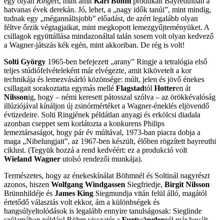
egy olyan
Ring
ért, mint amit
Karl Böhm
produkált Bayreuthban a
hatvanas évek derekán. Jó, lehet, a „nagy idők tanúi”, mint mindig,
tudnak egy „mégannálisjobb” előadást, de azért legalább olyan
féltve őrzik végtagjaikat, mint megkopott lemezgyűjteményüket. A
csillagok együttállása mindazonáltal talán sosem volt olyan kedvező
a Wagner-játszás kék egén, mint akkoriban. De rég is volt!
Solti György
1965-ben befejezett „arany” Ringje a tetralógia első
teljes stúdiófelvételeként már elvégezte, amit kikövetelt a kor
technikája és lemezvásárló közönsége: múlt, jelen és jövő énekes
csillagait sorakoztatta egymás mellé
Flagstad
tól
Hotter
en át
Nilsson
ig, hogy – némi keresett pátosszal szólva – az örökkévalóság
illúziójával kínáljon új zsinórmértéket a Wagner-éneklés eljövendő
évtizedeire. Solti Ringjének példátlan anyagi és erkölcsi diadala
azonban cseppet sem korlátozta a konkurens Philips
lemeztársaságot, hogy pár év múltával, 1973-ban piacra dobja a
maga „Nibelungjait”, az 1967-ben készült, élőben rögzített bayreuthi
ciklust. (Tegyük hozzá a rend kedvéért: ez a produkció volt
Wieland Wagner
utolsó rendezői munkája).
Természetes, hogy az énekeskínálat Böhmnél és Soltinál nagyrészt
azonos, hiszen
Wolfgang Windgassen
Siegfriedje,
Birgit Nilsson
Brünnhildéje és
James King
Siegmundja vitán felül álló, magától
értetődő választás volt ekkor, ám a különbségek és
hangsúlyeltolódások is legalább ennyire tanulságosak: Sieglinde
szólamában például Böhm visszatér a
Furtwängler
nél már bevált