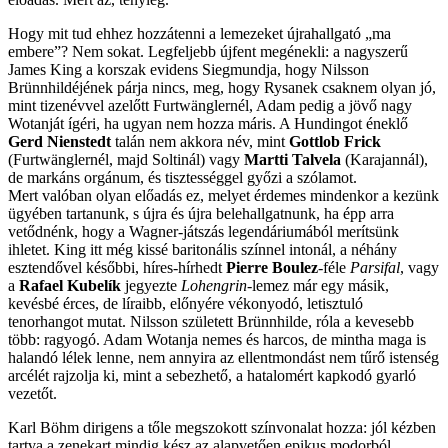
Hogy mit tud ehhez hozzátenni a lemezeket újrahallgató „ma
embere”? Nem sokat. Legfeljebb újfent megénekli: a nagyszerű
James King a korszak evidens Siegmundja, hogy Nilsson
Brünnhildéjének párja nincs, meg, hogy Rysanek csaknem olyan jó,
mint tizenévvel azelőtt Furtwänglernél, Adam pedig a jövő nagy
Wotanját ígéri, ha ugyan nem hozza máris. A Hundingot éneklő
Gerd Nienstedt
talán nem akkora név, mint
Gottlob Frick
(Furtwänglernél, majd Soltinál) vagy
Martti Talvela
(Karajannál),
de markáns orgánum, és tisztességgel győzi a szólamot.
Mert valóban olyan előadás ez, melyet érdemes mindenkor a kezünk
ügyében tartanunk, s újra és újra belehallgatnunk, ha épp arra
vetődnénk, hogy a Wagner-játszás legendáriumából merítsünk
ihletet. King itt még kissé baritonális színnel intonál, a néhány
esztendővel későbbi, híres-hírhedt
Pierre Boulez
-féle
Parsifal
, vagy
a
Rafael Kubelík
jegyezte
Lohengrin
-lemez már egy másik,
kevésbé érces, de líraibb, előnyére vékonyodó, letisztuló
tenorhangot mutat. Nilsson született Brünnhilde, róla a kevesebb
több: ragyogó. Adam Wotanja nemes és harcos, de mintha maga is
halandó lélek lenne, nem annyira az ellentmondást nem tűrő istenség
arcélét rajzolja ki, mint a sebezhető, a hatalomért kapkodó gyarló
vezetőt.
Karl Böhm dirigens a tőle megszokott színvonalat hozza: jól kézben
tartva a zenekart mindig kész az alapvetően epikus modorból