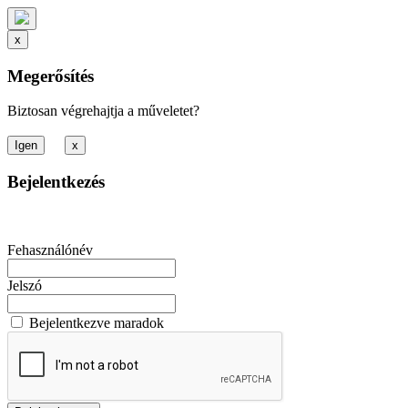
x
Megerősítés
Biztosan végrehajtja a műveletet?
x
Bejelentkezés
Fehasználónév
Jelszó
Bejelentkezve maradok