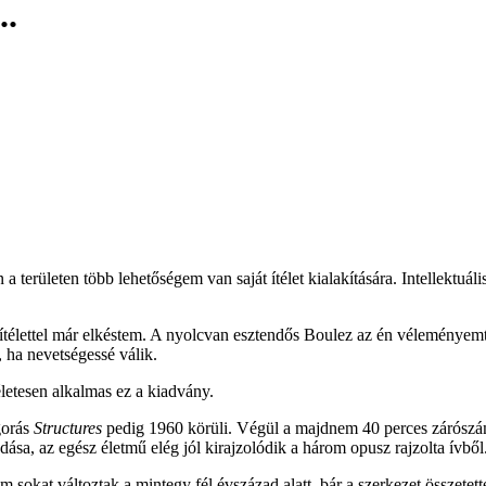
..
 a területen több lehetőségem van saját ítélet kialakítására. Intellektuá
télettel már elkéstem. A nyolcvan esztendős Boulez az én véleményemtő
 ha nevetségessé válik.
letesen alkalmas ez a kiadvány.
gorás
Structures
pedig 1960 körüli. Végül a majdnem 40 perces zárósz
ása, az egész életmű elég jól kirajzolódik a három opusz rajzolta ívből
 sokat változtak a mintegy fél évszázad alatt, bár a szerkezet összetet