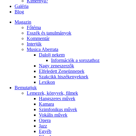
Kimernya?
Galéria
Blog
Magazin
Főtéma
Esszék és tanulmányok
Kommentár
Interjúk
Musica Aberrata
Dalolj nekem
Információk a sorozathoz
Nagy zeneszerzők
Elfeledett Zeneünnepek
Szakcikk hiszékenyeknek
Lexikon
Bemutatjuk
Lemezek, könyvek, filmek
Hangszeres művek
Kamara
Szimfonikus művek
Vokális művek
Opera
Jazz
Egyéb