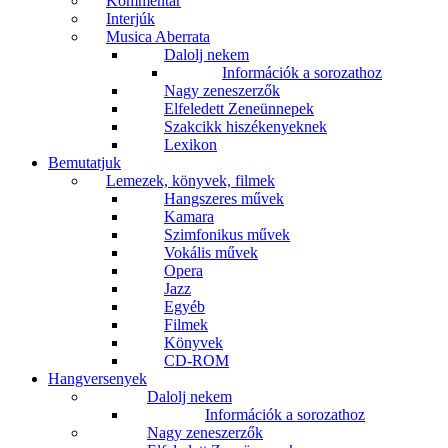
Kommentár
Interjúk
Musica Aberrata
Dalolj nekem
Információk a sorozathoz
Nagy zeneszerzők
Elfeledett Zeneünnepek
Szakcikk hiszékenyeknek
Lexikon
Bemutatjuk
Lemezek, könyvek, filmek
Hangszeres művek
Kamara
Szimfonikus művek
Vokális művek
Opera
Jazz
Egyéb
Filmek
Könyvek
CD-ROM
Hangversenyek
Dalolj nekem
Információk a sorozathoz
Nagy zeneszerzők