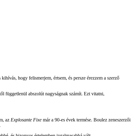
lis kihívás, hogy felismerjem, értsem, és persze érezzem a szerző
l függetlenül abszolút nagyságnak számít. Ezt vitatni,
ám, az
Explosante Fixe
már a 90-es évek termése. Boulez zeneszerzői
.
tebbé, és bizonyos értelemben izgalmasabbá vált.