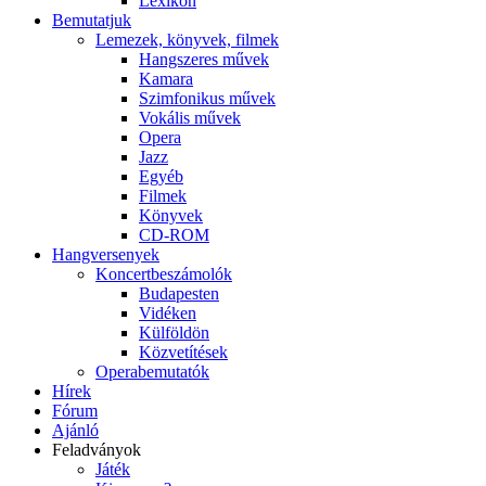
Lexikon
Bemutatjuk
Lemezek, könyvek, filmek
Hangszeres művek
Kamara
Szimfonikus művek
Vokális művek
Opera
Jazz
Egyéb
Filmek
Könyvek
CD-ROM
Hangversenyek
Koncertbeszámolók
Budapesten
Vidéken
Külföldön
Közvetítések
Operabemutatók
Hírek
Fórum
Ajánló
Feladványok
Játék