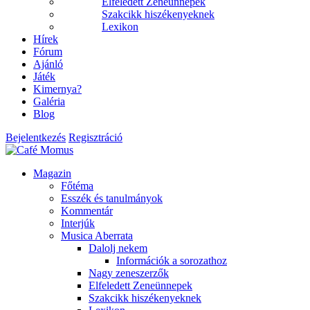
Elfeledett Zeneünnepek
Szakcikk hiszékenyeknek
Lexikon
Hírek
Fórum
Ajánló
Játék
Kimernya?
Galéria
Blog
Bejelentkezés
Regisztráció
Magazin
Főtéma
Esszék és tanulmányok
Kommentár
Interjúk
Musica Aberrata
Dalolj nekem
Információk a sorozathoz
Nagy zeneszerzők
Elfeledett Zeneünnepek
Szakcikk hiszékenyeknek