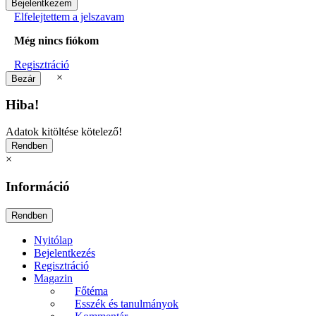
Elfelejtettem a jelszavam
Még nincs fiókom
Regisztráció
×
Hiba!
Adatok kitöltése kötelező!
×
Információ
Nyitólap
Bejelentkezés
Regisztráció
Magazin
Főtéma
Esszék és tanulmányok