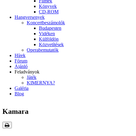
Filmek
Könyvek
CD-ROM
Hangversenyek
Koncertbeszámolók
Budapesten
Vidéken
Külföldön
Közvetítések
Operabemutatók
Hírek
Fórum
Ajánló
Feladványok
Játék
KIMERNYA?
Galéria
Blog
Kamara