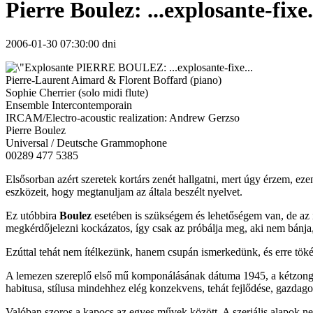
Pierre Boulez: ...explosante-fixe.
2006-01-30 07:30:00 dni
PIERRE BOULEZ: ...explosante-fixe...
Pierre-Laurent Aimard & Florent Boffard (piano)
Sophie Cherrier (solo midi flute)
Ensemble Intercontemporain
IRCAM/Electro-acoustic realization: Andrew Gerzso
Pierre Boulez
Universal / Deutsche Grammophone
00289 477 5385
Elsősorban azért szeretek kortárs zenét hallgatni, mert úgy érzem, ezen
eszközeit, hogy megtanuljam az általa beszélt nyelvet.
Ez utóbbira
Boulez
esetében is szükségem és lehetőségem van, de az í
megkérdőjelezni kockázatos, így csak az próbálja meg, aki nem bánja,
Ezúttal tehát nem ítélkezünk, hanem csupán ismerkedünk, és erre töké
A lemezen szereplő első mű komponálásának dátuma 1945, a kétzon
habitusa, stílusa mindehhez elég konzekvens, tehát fejlődése, gazdagod
Valóban szoros a kapocs az egyes művek között. A szeriális alapok nem