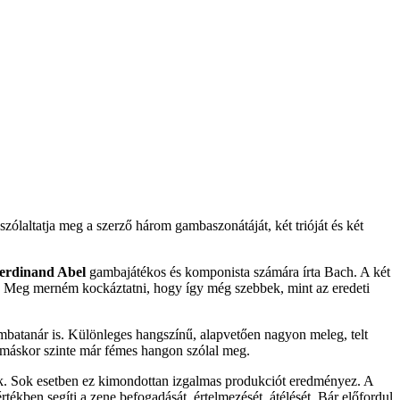
szólaltatja meg a szerző három gambaszonátáját, két trióját és két
Ferdinand Abel
gambajátékos és komponista számára írta Bach. A két
ene. Meg merném kockáztatni, hogy így még szebbek, mint az eredeti
mbatanár is. Különleges hangszínű, alapvetően nagyon meleg, telt
, máskor szinte már fémes hangon szólal meg.
ák. Sok esetben ez kimondottan izgalmas produkciót eredményez. A
kben segíti a zene befogadását, értelmezését, átélését. Bár előfordul