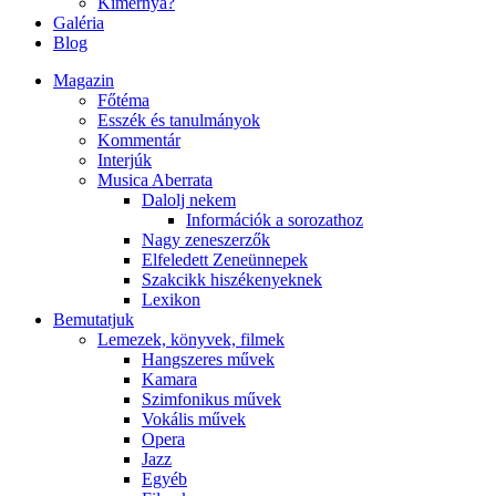
Kimernya?
Galéria
Blog
Magazin
Főtéma
Esszék és tanulmányok
Kommentár
Interjúk
Musica Aberrata
Dalolj nekem
Információk a sorozathoz
Nagy zeneszerzők
Elfeledett Zeneünnepek
Szakcikk hiszékenyeknek
Lexikon
Bemutatjuk
Lemezek, könyvek, filmek
Hangszeres művek
Kamara
Szimfonikus művek
Vokális művek
Opera
Jazz
Egyéb