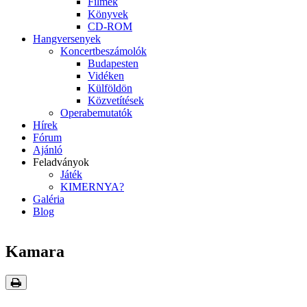
Filmek
Könyvek
CD-ROM
Hangversenyek
Koncertbeszámolók
Budapesten
Vidéken
Külföldön
Közvetítések
Operabemutatók
Hírek
Fórum
Ajánló
Feladványok
Játék
KIMERNYA?
Galéria
Blog
Kamara