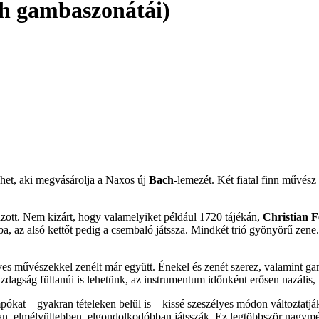
ch gambaszonátái)
lehet, aki megvásárolja a Naxos új
Bach
-lemezét. Két fiatal finn művész 
ázott. Nem kizárt, hogy valamelyiket például 1720 tájékán,
Christian 
gamba, az alsó kettőt pedig a csembaló játssza. Mindkét trió gyönyörű z
es művészekkel zenélt már együtt. Énekel és zenét szerez, valamint ga
zdagság fültanúi is lehetünk, az instrumentum időnként erősen nazális
kat – gyakran tételeken belül is – kissé szeszélyes módon változtatj
n, elmélyültebben, elgondolkodóbban játsszák. Ez legtöbbször nagymérté