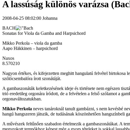
A lassúság különös varázsa (Ba
2008-04-25 08:02:00 Johanna
BACH
Sonatas for Viola da Gamba and Harpsichord
Mikko Perkola – viola da gamba
Aapo Häkkinen – harpsichord
Naxos
8.570210
Nagyon értékes, és kifejezetten meghitt hangulatú felvétel birtokosa 
szólócsembalóra írott szonátáját.
A gambaszonáták keletkezésének ideje és története nem egészen tiszt
trió eredetileg orgonára íródott, de a felvételen a felső szólamot a 
orgonaváltozatukban.
Mikko Perkola
neves tanároknál tanult gambázni, s nem kevésbé nev
hangú hangszeren játszik, de tudásának köszönhetően hangszínbeli ga
A művészek feltűnően szabadon értelmezik a gambaszonátákat. A tempó
megszokott tempókhoz képest még a gyors tételeket is sokkal lassabba