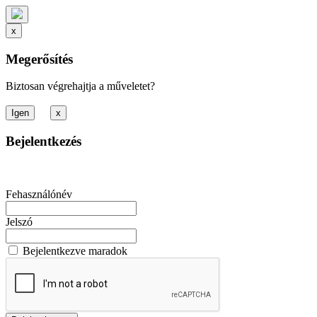
x
Megerősítés
Biztosan végrehajtja a műveletet?
x
Bejelentkezés
Fehasználónév
Jelszó
Bejelentkezve maradok