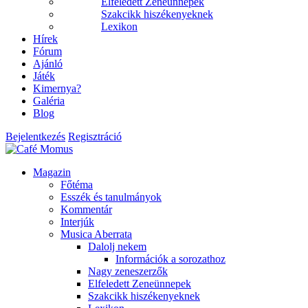
Elfeledett Zeneünnepek
Szakcikk hiszékenyeknek
Lexikon
Hírek
Fórum
Ajánló
Játék
Kimernya?
Galéria
Blog
Bejelentkezés
Regisztráció
Magazin
Főtéma
Esszék és tanulmányok
Kommentár
Interjúk
Musica Aberrata
Dalolj nekem
Információk a sorozathoz
Nagy zeneszerzők
Elfeledett Zeneünnepek
Szakcikk hiszékenyeknek