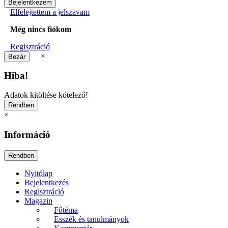
Elfelejtettem a jelszavam
Még nincs fiókom
Regisztráció
×
Hiba!
Adatok kitöltése kötelező!
×
Információ
Nyitólap
Bejelentkezés
Regisztráció
Magazin
Főtéma
Esszék és tanulmányok