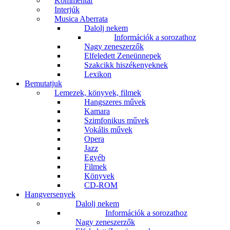
Kommentár
Interjúk
Musica Aberrata
Dalolj nekem
Információk a sorozathoz
Nagy zeneszerzők
Elfeledett Zeneünnepek
Szakcikk hiszékenyeknek
Lexikon
Bemutatjuk
Lemezek, könyvek, filmek
Hangszeres művek
Kamara
Szimfonikus művek
Vokális művek
Opera
Jazz
Egyéb
Filmek
Könyvek
CD-ROM
Hangversenyek
Dalolj nekem
Információk a sorozathoz
Nagy zeneszerzők