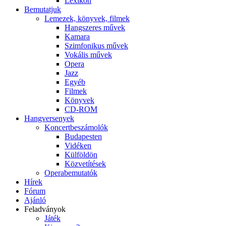
Lexikon
Bemutatjuk
Lemezek, könyvek, filmek
Hangszeres művek
Kamara
Szimfonikus művek
Vokális művek
Opera
Jazz
Egyéb
Filmek
Könyvek
CD-ROM
Hangversenyek
Koncertbeszámolók
Budapesten
Vidéken
Külföldön
Közvetítések
Operabemutatók
Hírek
Fórum
Ajánló
Feladványok
Játék