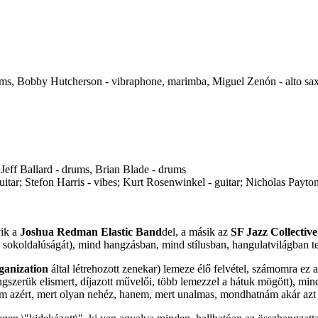
ums, Bobby Hutcherson - vibraphone, marimba, Miguel Zenón - alto sax
eff Ballard - drums, Brian Blade - drums
uitar; Stefon Harris - vibes; Kurt Rosenwinkel - guitar; Nicholas Payto
yik a
Joshua Redman Elastic Band
del, a másik az
SF Jazz Collective
koldalúságát), mind hangzásban, mind stílusban, hangulatvilágban tel
ganization
által létrehozott zenekar) lemeze élő felvétel, számomra e
szerük elismert, díjazott művelői, több lemezzel a hátuk mögött), mind
em azért, mert olyan nehéz, hanem, mert unalmas, mondhatnám akár azt i