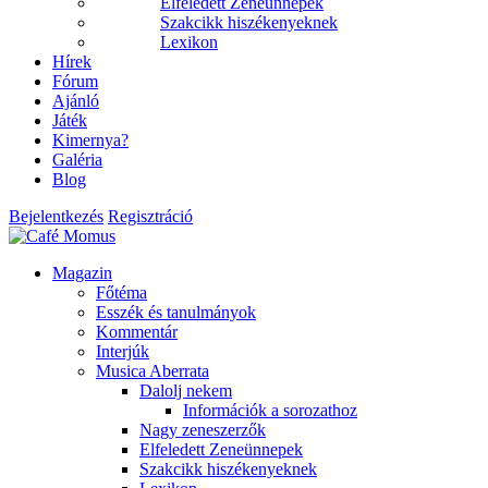
Elfeledett Zeneünnepek
Szakcikk hiszékenyeknek
Lexikon
Hírek
Fórum
Ajánló
Játék
Kimernya?
Galéria
Blog
Bejelentkezés
Regisztráció
Magazin
Főtéma
Esszék és tanulmányok
Kommentár
Interjúk
Musica Aberrata
Dalolj nekem
Információk a sorozathoz
Nagy zeneszerzők
Elfeledett Zeneünnepek
Szakcikk hiszékenyeknek