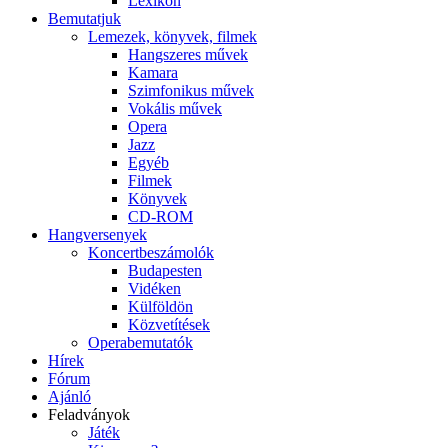
Lexikon
Bemutatjuk
Lemezek, könyvek, filmek
Hangszeres művek
Kamara
Szimfonikus művek
Vokális művek
Opera
Jazz
Egyéb
Filmek
Könyvek
CD-ROM
Hangversenyek
Koncertbeszámolók
Budapesten
Vidéken
Külföldön
Közvetítések
Operabemutatók
Hírek
Fórum
Ajánló
Feladványok
Játék