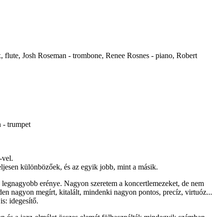
, flute, Josh Roseman - trombone, Renee Rosnes - piano, Robert
n - trumpet
-vel.
jesen különbözőek, és az egyik jobb, mint a másik.
z a legnagyobb erénye. Nagyon szeretem a koncertlemezeket, de nem
en nagyon megírt, kitalált, mindenki nagyon pontos, precíz, virtuóz...
s: idegesítő.