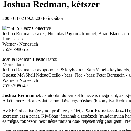
Joshua Redman, kétszer
2005-08-02 09:23:00 Flór Gábor
SF Jazz Collective
Joshua Redman - saxes, Nicholas Payton - trumpet, Brian Blade - dr
Hurst - bass
Warner / Nonesuch
7559-79866-2
Joshua Redman Elastic Band:
Momentum
Joshua Redman - saxopohones & keyboards, Sam Yahel - keyboards, J
Guests: Me\'Shell NdegeOcello - bass; Flea - bass; Peter Bernstein - g
Warner / Nonesuch
7559-79864-2
Joshua Redman
nek az utóbbi időben két lemeze is megjelent, az eg
A két lemeznek abszolút semmi köze egymáshoz (bizonyítva Redman so
Az SF Collective (egy nonprofit egyesület, a
San Francisco Jazz Or
szeretem ezt a zenét. Kiválóan játszanak a zenészek (mindannyian hang
és mégis, többszöri nekiülésre tudtam csak teljesen végighallgatni. N