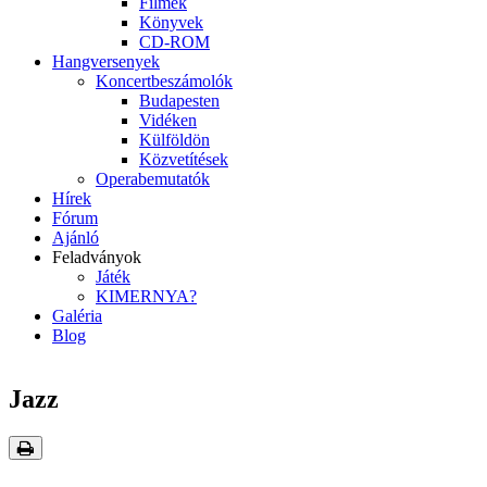
Filmek
Könyvek
CD-ROM
Hangversenyek
Koncertbeszámolók
Budapesten
Vidéken
Külföldön
Közvetítések
Operabemutatók
Hírek
Fórum
Ajánló
Feladványok
Játék
KIMERNYA?
Galéria
Blog
Jazz