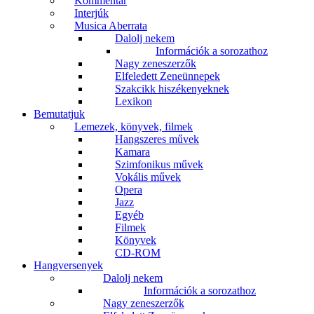
Kommentár
Interjúk
Musica Aberrata
Dalolj nekem
Információk a sorozathoz
Nagy zeneszerzők
Elfeledett Zeneünnepek
Szakcikk hiszékenyeknek
Lexikon
Bemutatjuk
Lemezek, könyvek, filmek
Hangszeres művek
Kamara
Szimfonikus művek
Vokális művek
Opera
Jazz
Egyéb
Filmek
Könyvek
CD-ROM
Hangversenyek
Dalolj nekem
Információk a sorozathoz
Nagy zeneszerzők