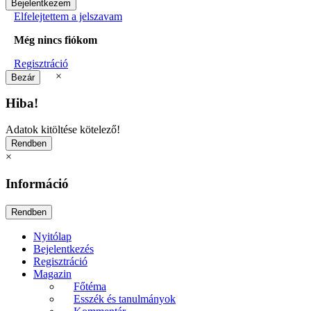
Elfelejtettem a jelszavam
Még nincs fiókom
Regisztráció
×
Hiba!
Adatok kitöltése kötelező!
×
Információ
Nyitólap
Bejelentkezés
Regisztráció
Magazin
Főtéma
Esszék és tanulmányok