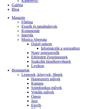
Kimernya?
Galéria
Blog
Magazin
Főtéma
Esszék és tanulmányok
Kommentár
Interjúk
Musica Aberrata
Dalolj nekem
Információk a sorozathoz
Nagy zeneszerzők
Elfeledett Zeneünnepek
Szakcikk hiszékenyeknek
Lexikon
Bemutatjuk
Lemezek, könyvek, filmek
Hangszeres művek
Kamara
Szimfonikus művek
Vokális művek
Opera
Jazz
Egyéb