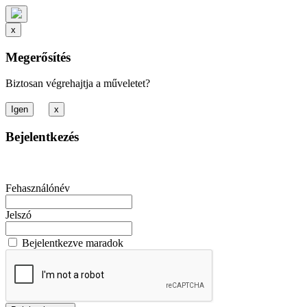
x
Megerősítés
Biztosan végrehajtja a műveletet?
x
Bejelentkezés
Fehasználónév
Jelszó
Bejelentkezve maradok