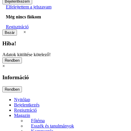
Elfelejtettem a jelszavam
Még nincs fiókom
Regisztráció
×
Hiba!
Adatok kitöltése kötelező!
×
Információ
Nyitólap
Bejelentkezés
Regisztráció
Magazin
Főtéma
Esszék és tanulmányok