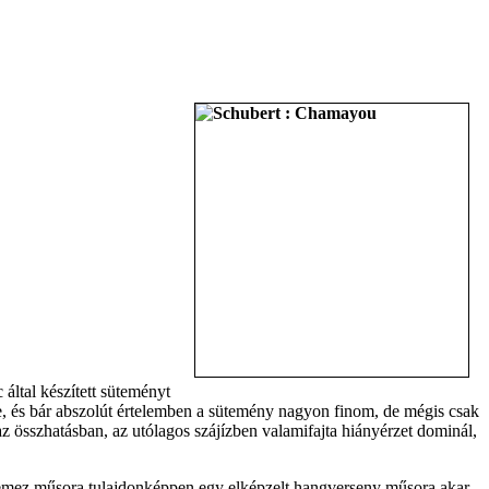
által készített süteményt
le, és bár abszolút értelemben a sütemény nagyon finom, de mégis csak
z összhatásban, az utólagos szájízben valamifajta hiányérzet dominál,
 lemez műsora tulajdonképpen egy elképzelt hangverseny műsora akar