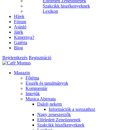
Elfeledett Zeneünnepek
Szakcikk hiszékenyeknek
Lexikon
Hírek
Fórum
Ajánló
Játék
Kimernya?
Galéria
Blog
Bejelentkezés
Regisztráció
Magazin
Főtéma
Esszék és tanulmányok
Kommentár
Interjúk
Musica Aberrata
Dalolj nekem
Információk a sorozathoz
Nagy zeneszerzők
Elfeledett Zeneünnepek
Szakcikk hiszékenyeknek