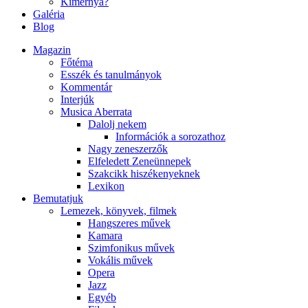
Kimernya?
Galéria
Blog
Magazin
Főtéma
Esszék és tanulmányok
Kommentár
Interjúk
Musica Aberrata
Dalolj nekem
Információk a sorozathoz
Nagy zeneszerzők
Elfeledett Zeneünnepek
Szakcikk hiszékenyeknek
Lexikon
Bemutatjuk
Lemezek, könyvek, filmek
Hangszeres művek
Kamara
Szimfonikus művek
Vokális művek
Opera
Jazz
Egyéb