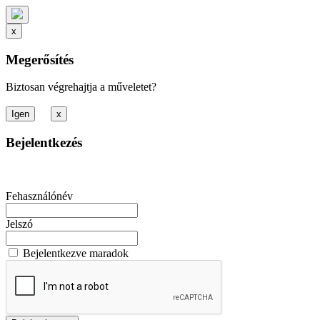
x
Megerősítés
Biztosan végrehajtja a műveletet?
x
Bejelentkezés
Fehasználónév
Jelszó
Bejelentkezve maradok