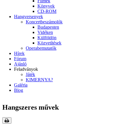
Filmek
Könyvek
CD-ROM
Hangversenyek
Koncertbeszámolók
Budapesten
Vidéken
Külföldön
Közvetítések
Operabemutatók
Hírek
Fórum
Ajánló
Feladványok
Játék
KIMERNYA?
Galéria
Blog
Hangszeres művek