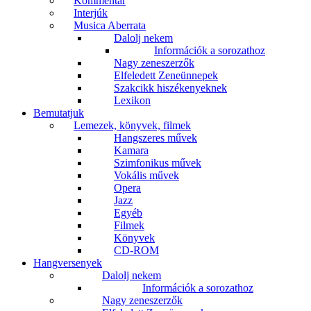
Kommentár
Interjúk
Musica Aberrata
Dalolj nekem
Információk a sorozathoz
Nagy zeneszerzők
Elfeledett Zeneünnepek
Szakcikk hiszékenyeknek
Lexikon
Bemutatjuk
Lemezek, könyvek, filmek
Hangszeres művek
Kamara
Szimfonikus művek
Vokális művek
Opera
Jazz
Egyéb
Filmek
Könyvek
CD-ROM
Hangversenyek
Dalolj nekem
Információk a sorozathoz
Nagy zeneszerzők