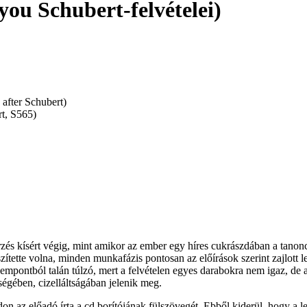
ou Schubert-felvételei)
 after Schubert)
t, S565)
zés kísért végig, mint amikor az ember egy híres cukrászdában a tanonc 
ítette volna, minden munkafázis pontosan az előírások szerint zajlott 
mpontból talán túlzó, mert a felvételen egyes darabokra nem igaz, de a
égében, cizelláltságában jelenik meg.
n az előadó írta a cd borítójának fülszövegét. Ebből kiderül, hogy a