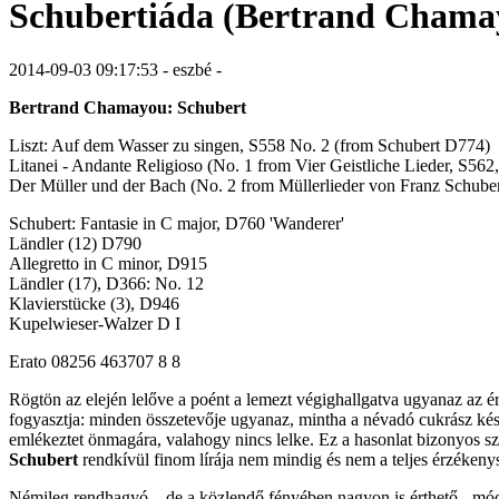
Schubertiáda (Bertrand Chamay
2014-09-03 09:17:53 - eszbé -
Bertrand Chamayou: Schubert
Liszt: Auf dem Wasser zu singen, S558 No. 2 (from Schubert D774)
Litanei - Andante Religioso (No. 1 from Vier Geistliche Lieder, S562,
Der Müller und der Bach (No. 2 from Müllerlieder von Franz Schuber
Schubert: Fantasie in C major, D760 'Wanderer'
Ländler (12) D790
Allegretto in C minor, D915
Ländler (17), D366: No. 12
Klavierstücke (3), D946
Kupelwieser-Walzer D I
Erato 08256 463707 8 8
Rögtön az elején lelőve a poént a lemezt végighallgatva ugyanaz az ér
fogyasztja: minden összetevője ugyanaz, mintha a névadó cukrász kész
emlékeztet önmagára, valahogy nincs lelke. Ez a hasonlat bizonyos sze
Schubert
rendkívül finom lírája nem mindig és nem a teljes érzékenys
Némileg rendhagyó – de a közlendő fényében nagyon is érthető - módo