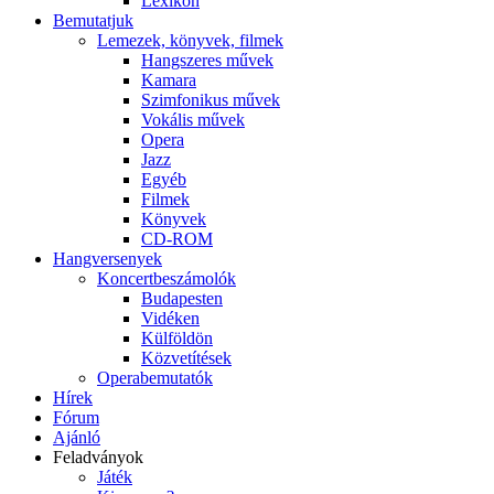
Lexikon
Bemutatjuk
Lemezek, könyvek, filmek
Hangszeres művek
Kamara
Szimfonikus művek
Vokális művek
Opera
Jazz
Egyéb
Filmek
Könyvek
CD-ROM
Hangversenyek
Koncertbeszámolók
Budapesten
Vidéken
Külföldön
Közvetítések
Operabemutatók
Hírek
Fórum
Ajánló
Feladványok
Játék