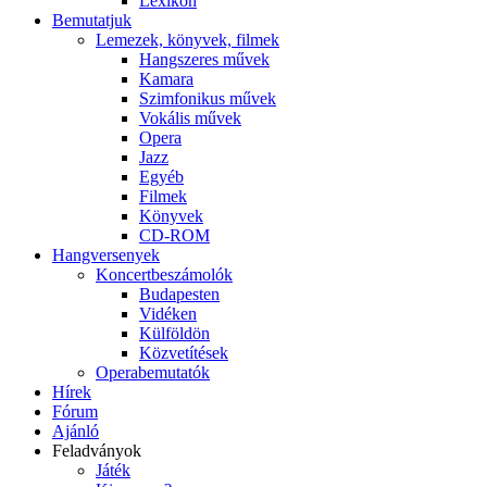
Lexikon
Bemutatjuk
Lemezek, könyvek, filmek
Hangszeres művek
Kamara
Szimfonikus művek
Vokális művek
Opera
Jazz
Egyéb
Filmek
Könyvek
CD-ROM
Hangversenyek
Koncertbeszámolók
Budapesten
Vidéken
Külföldön
Közvetítések
Operabemutatók
Hírek
Fórum
Ajánló
Feladványok
Játék