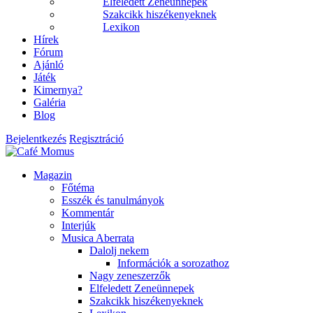
Elfeledett Zeneünnepek
Szakcikk hiszékenyeknek
Lexikon
Hírek
Fórum
Ajánló
Játék
Kimernya?
Galéria
Blog
Bejelentkezés
Regisztráció
Magazin
Főtéma
Esszék és tanulmányok
Kommentár
Interjúk
Musica Aberrata
Dalolj nekem
Információk a sorozathoz
Nagy zeneszerzők
Elfeledett Zeneünnepek
Szakcikk hiszékenyeknek