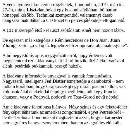
A versenyművet koncerten rögzítették, Londonban, 2019. március
27-én, míg a
Liszt
-darabokat egy bostoni stúdióban, bő három
hónappal később. Technikai szempontból valamennyi darab
hangzása makulátlan, a CD közel 65 perces játékideje elfogadható.
A CD-n szereplő első két Liszt-szólódarab ismét nem hozott lázba.
De egészen más kategória a Réminescences de Don Juan.
Juan
Zhang
szerint „a világ tíz legnehezebb zongoradarabjainak egyike”.
A bő negyedórás opus meggyőzött arról, hogy érdemes volt
megjelentetni ezt a kiadványt. Itt Li brillírozik, tűzijátékot varázsol
elénk, petárdák pukkannak, pezsgő habzik.
A kiadvány információs anyagával is vannak fenntartásaim.
Nagyszerű, intelligens
Jed Distler
ismertetője a darabokról – nem
tudtam korábban, hogy Csajkovszkijt egy ukrán piacon hallott, vak
koldusok által énekelt dal éppúgy megihlette, mint egy francia
chanson, vagy a Podoydi, podoydi vo Tsar-Gorod nevű népdal.
Ám e kiadvány fenotípusa hiányos. Négy színes és egy fekete-fehér
fényképet láthatunk az amerikai zongoristáról, egyet Petrenkóról –
de illett volna a Londoniakat megtisztelni azzal, hogy a karmester
nem egy üres hangversenyteremben, hanem az együttes előtt áll.