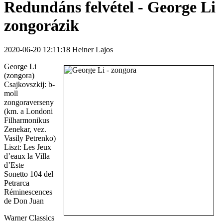
Redundáns felvétel - George Li
zongorázik
2020-06-20 12:11:18 Heiner Lajos
George Li
(zongora)
Csajkovszkij: b-
moll
zongoraverseny
(km. a Londoni
Filharmonikus
Zenekar, vez.
Vasily Petrenko)
Liszt: Les Jeux
d’eaux la Villa
d’Este
Sonetto 104 del
Petrarca
Réminescences
de Don Juan
Warner Classics