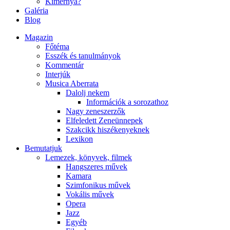
Kimernya?
Galéria
Blog
Magazin
Főtéma
Esszék és tanulmányok
Kommentár
Interjúk
Musica Aberrata
Dalolj nekem
Információk a sorozathoz
Nagy zeneszerzők
Elfeledett Zeneünnepek
Szakcikk hiszékenyeknek
Lexikon
Bemutatjuk
Lemezek, könyvek, filmek
Hangszeres művek
Kamara
Szimfonikus művek
Vokális művek
Opera
Jazz
Egyéb