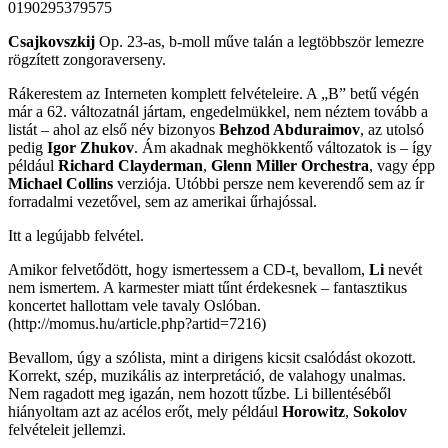
0190295379575
Csajkovszkij
Op. 23-as, b-moll műve talán a legtöbbször lemezre
rögzített zongoraverseny.
Rákerestem az Interneten komplett felvételeire. A „B” betű végén
már a 62. változatnál jártam, engedelmükkel, nem néztem tovább a
listát – ahol az első név bizonyos
Behzod Abduraimov
, az utolsó
pedig
Igor Zhukov
. Ám akadnak meghökkentő változatok is – így
például
Richard Clayderman
,
Glenn Miller Orchestra
, vagy épp
Michael Collins
verziója. Utóbbi persze nem keverendő sem az ír
forradalmi vezetővel, sem az amerikai űrhajóssal.
Itt a legújabb felvétel.
Amikor felvetődött, hogy ismertessem a CD-t, bevallom,
Li
nevét
nem ismertem. A karmester miatt tűnt érdekesnek – fantasztikus
koncertet hallottam vele tavaly Oslóban.
(http://momus.hu/article.php?artid=7216)
Bevallom, úgy a szólista, mint a dirigens kicsit csalódást okozott.
Korrekt, szép, muzikális az interpretáció, de valahogy unalmas.
Nem ragadott meg igazán, nem hozott tűzbe. Li billentéséből
hiányoltam azt az acélos erőt, mely például
Horowitz
,
Sokolov
felvételeit jellemzi.