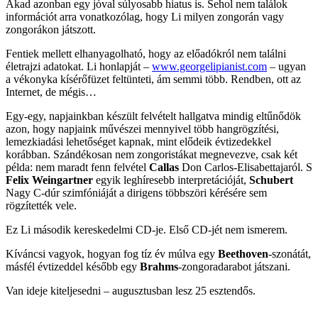
Akad azonban egy jóval súlyosabb hiatus is. Sehol nem találok
információt arra vonatkozólag, hogy Li milyen zongorán vagy
zongorákon játszott.
Fentiek mellett elhanyagolható, hogy az előadókról nem találni
életrajzi adatokat. Li honlapját –
www.georgelipianist.com
– ugyan
a vékonyka kísérőfüzet feltünteti, ám semmi több. Rendben, ott az
Internet, de mégis…
Egy-egy, napjainkban készült felvételt hallgatva mindig eltűnődök
azon, hogy napjaink művészei mennyivel több hangrögzítési,
lemezkiadási lehetőséget kapnak, mint elődeik évtizedekkel
korábban. Szándékosan nem zongoristákat megnevezve, csak két
példa: nem maradt fenn felvétel
Callas
Don Carlos-Elisabettajaról. S
Felix Weingartner
egyik leghíresebb interpretációját,
Schubert
Nagy C-dúr szimfóniáját a dirigens többszöri kérésére sem
rögzítették vele.
Ez Li második kereskedelmi CD-je. Első CD-jét nem ismerem.
Kíváncsi vagyok, hogyan fog tíz év múlva egy
Beethoven
-szonátát,
másfél évtizeddel később egy
Brahms
-zongoradarabot játszani.
Van ideje kiteljesedni – augusztusban lesz 25 esztendős.