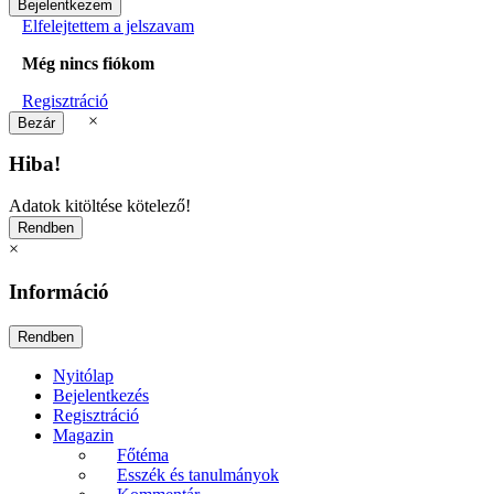
Elfelejtettem a jelszavam
Még nincs fiókom
Regisztráció
×
Hiba!
Adatok kitöltése kötelező!
×
Információ
Nyitólap
Bejelentkezés
Regisztráció
Magazin
Főtéma
Esszék és tanulmányok