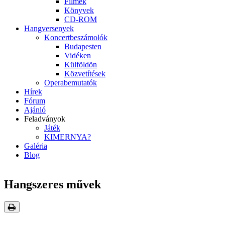
Filmek
Könyvek
CD-ROM
Hangversenyek
Koncertbeszámolók
Budapesten
Vidéken
Külföldön
Közvetítések
Operabemutatók
Hírek
Fórum
Ajánló
Feladványok
Játék
KIMERNYA?
Galéria
Blog
Hangszeres művek