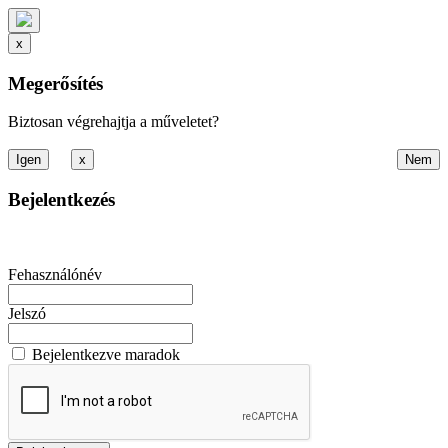
x
Megerősítés
Biztosan végrehajtja a műveletet?
x
Bejelentkezés
Fehasználónév
Jelszó
Bejelentkezve maradok