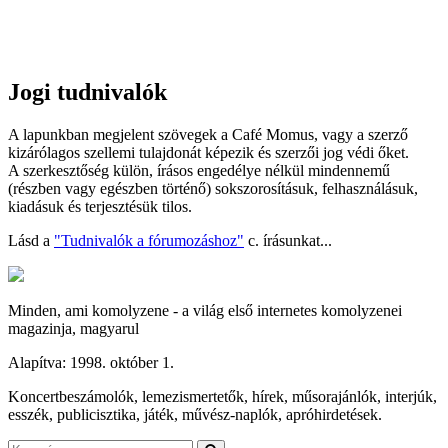
Jogi tudnivalók
A lapunkban megjelent szövegek a Café Momus, vagy a szerző
kizárólagos szellemi tulajdonát képezik és szerzői jog védi őket.
A szerkesztőség külön, írásos engedélye nélkül mindennemű
(részben vagy egészben történő) sokszorosításuk, felhasználásuk,
kiadásuk és terjesztésük tilos.
Lásd a
"Tudnivalók a fórumozáshoz"
c. írásunkat...
Minden, ami komolyzene - a világ első internetes komolyzenei
magazinja, magyarul
Alapítva: 1998. október 1.
Koncertbeszámolók, lemezismertetők, hírek, műsorajánlók, interjúk,
esszék, publicisztika, játék, művész-naplók, apróhirdetések.