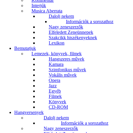
Kommentár
Interjúk
Musica Aberrata
Dalolj nekem
Információk a sorozathoz
Nagy zeneszerzők
Elfeledett Zeneünnepek
Szakcikk hiszékenyeknek
Lexikon
Bemutatjuk
Lemezek, könyvek, filmek
Hangszeres művek
Kamara
Szimfonikus művek
Vokális művek
Opera
Jazz
Egyéb
Filmek
Könyvek
CD-ROM
Hangversenyek
Dalolj nekem
Információk a sorozathoz
Nagy zeneszerzők