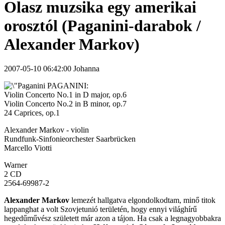
Olasz muzsika egy amerikai
orosztól (Paganini-darabok /
Alexander Markov)
2007-05-10 06:42:00 Johanna
PAGANINI:
Violin Concerto No.1 in D major, op.6
Violin Concerto No.2 in B minor, op.7
24 Caprices, op.1
Alexander Markov - violin
Rundfunk-Sinfonieorchester Saarbrücken
Marcello Viotti
Warner
2 CD
2564-69987-2
Alexander Markov
lemezét hallgatva elgondolkodtam, minő titok
lappanghat a volt Szovjetunió területén, hogy ennyi világhírű
hegedűművész született már azon a tájon. Ha csak a legnagyobbakra