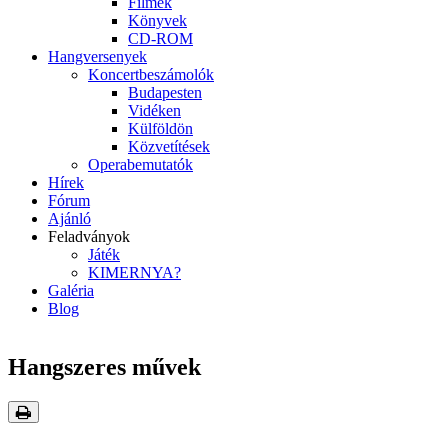
Filmek
Könyvek
CD-ROM
Hangversenyek
Koncertbeszámolók
Budapesten
Vidéken
Külföldön
Közvetítések
Operabemutatók
Hírek
Fórum
Ajánló
Feladványok
Játék
KIMERNYA?
Galéria
Blog
Hangszeres művek