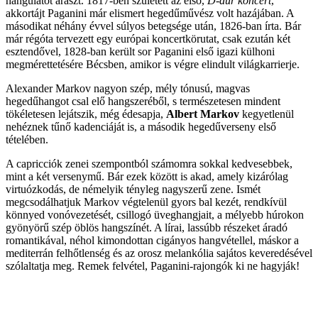
hangulatot áraszt. 1817-ben született az első,
D-dúr koncert
,
akkortájt Paganini már elismert hegedűművész volt hazájában. A
másodikat néhány évvel súlyos betegsége után, 1826-ban írta. Bár
már régóta tervezett egy európai koncertkörutat, csak ezután két
esztendővel, 1828-ban került sor Paganini első igazi külhoni
megmérettetésére Bécsben, amikor is végre elindult világkarrierje.
Alexander Markov nagyon szép, mély tónusú, magvas
hegedűhangot csal elő hangszeréből, s természetesen mindent
tökéletesen lejátszik, még édesapja,
Albert Markov
kegyetlenül
nehéznek tűnő kadenciáját is, a második hegedűverseny első
tételében.
A capricciók zenei szempontból számomra sokkal kedvesebbek,
mint a két versenymű. Bár ezek között is akad, amely kizárólag
virtuózkodás, de némelyik tényleg nagyszerű zene. Ismét
megcsodálhatjuk Markov végtelenül gyors bal kezét, rendkívül
könnyed vonóvezetését, csillogó üveghangjait, a mélyebb húrokon
gyönyörű szép öblös hangszínét. A lírai, lassúbb részeket áradó
romantikával, néhol kimondottan cigányos hangvétellel, máskor a
mediterrán felhőtlenség és az orosz melankólia sajátos keveredésével
szólaltatja meg. Remek felvétel, Paganini-rajongók ki ne hagyják!