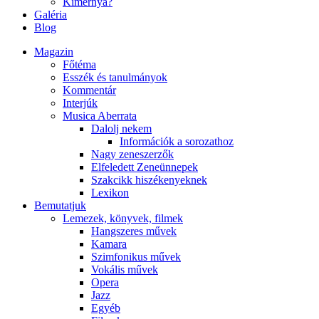
Kimernya?
Galéria
Blog
Magazin
Főtéma
Esszék és tanulmányok
Kommentár
Interjúk
Musica Aberrata
Dalolj nekem
Információk a sorozathoz
Nagy zeneszerzők
Elfeledett Zeneünnepek
Szakcikk hiszékenyeknek
Lexikon
Bemutatjuk
Lemezek, könyvek, filmek
Hangszeres művek
Kamara
Szimfonikus művek
Vokális művek
Opera
Jazz
Egyéb