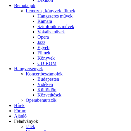
Lexikon
Bemutatjuk
Lemezek, könyvek, filmek
Hangszeres művek
Kamara
Szimfonikus művek
Vokális művek
Opera
Jazz
Egyéb
Filmek
Könyvek
CD-ROM
Hangversenyek
Koncertbeszámolók
Budapesten
Vidéken
Külföldön
Közvetítések
Operabemutatók
Hírek
Fórum
Ajánló
Feladványok
Játék