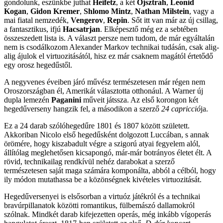
gondolunk, eszünkbe juthat
Heifetz
, a két
Ojsztrah
,
Leonid
Kogan
,
Gidon Kremer
,
Shlomo Mintz
,
Nathan Milstein
, vagy a
mai fiatal nemzedék,
Vengerov
,
Repin
. Sőt itt van már az új csillag,
a fantasztikus, ifjú
Hacsatrjan
. Elképesztő még ez a sebtében
összeszedett lista is. A választ persze nem tudom, de már egyáltalán
nem is csodálkozom Alexander Markov technikai tudásán, csak alig-
alig ájulok el virtuozitásától, hisz ez már csaknem magától értetődő
egy orosz hegedűstől.
A negyvenes éveiben járó művész természetesen már régen nem
Oroszországban él, Amerikát választotta otthonául. A Warner új
dupla lemezén
Paganini
műveit játssza. Az első korongon két
hegedűverseny hangzik fel, a másodikon a szerző
24 capricció
ja.
Ez a 24 darab szólóhegedűre 1801 és 1807 között született.
Akkoriban Nicolo első hegedűsként dolgozott Luccában, s annak
örömére, hogy kiszabadult végre a szigorú atyai fegyelem alól,
állítólag meglehetősen kicsapongó, már-már botrányos életet élt. A
rövid, technikailag rendkívül nehéz darabokat a szerző
természetesen saját maga számára komponálta, abból a célból, hogy
ily módon mutathassa be a közönségnek kivételes virtuozitását.
Hegedűversenyei is elsősorban a virtuóz játékról és a technikai
bravúrpillanatok közötti romantikus, fülbemászó dallamokról
szólnak. Mindkét darab kifejezetten operás, még inkább vígoperás