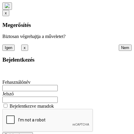
x
Megerősítés
Biztosan végrehajtja a műveletet?
x
Bejelentkezés
Fehasználónév
Jelszó
Bejelentkezve maradok