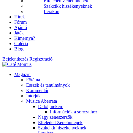
Elfeledett Zeneünnepek
Szakcikk hiszékenyeknek
Lexikon
Hírek
Fórum
Ajánló
Játék
Kimernya?
Galéria
Blog
Bejelentkezés
Regisztráció
Magazin
Főtéma
Esszék és tanulmányok
Kommentár
Interjúk
Musica Aberrata
Dalolj nekem
Információk a sorozathoz
Nagy zeneszerzők
Elfeledett Zeneünnepek
Szakcikk hiszékenyeknek