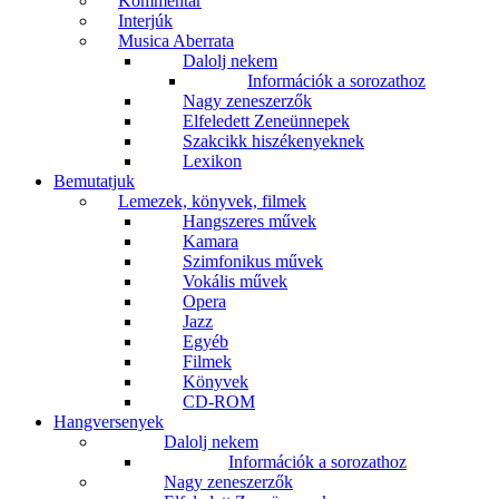
Kommentár
Interjúk
Musica Aberrata
Dalolj nekem
Információk a sorozathoz
Nagy zeneszerzők
Elfeledett Zeneünnepek
Szakcikk hiszékenyeknek
Lexikon
Bemutatjuk
Lemezek, könyvek, filmek
Hangszeres művek
Kamara
Szimfonikus művek
Vokális művek
Opera
Jazz
Egyéb
Filmek
Könyvek
CD-ROM
Hangversenyek
Dalolj nekem
Információk a sorozathoz
Nagy zeneszerzők