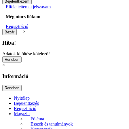
Elfelejtettem a jelszavam
Még nincs fiókom
Regisztráció
×
Hiba!
Adatok kitöltése kötelező!
×
Információ
Nyitólap
Bejelentkezés
Regisztráció
Magazin
Főtéma
Esszék és tanulmányok