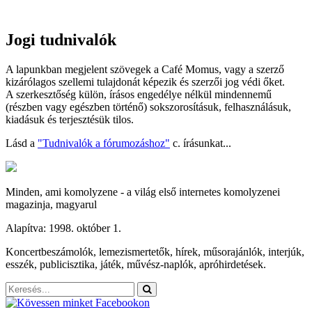
Jogi tudnivalók
A lapunkban megjelent szövegek a Café Momus, vagy a szerző
kizárólagos szellemi tulajdonát képezik és szerzői jog védi őket.
A szerkesztőség külön, írásos engedélye nélkül mindennemű
(részben vagy egészben történő) sokszorosításuk, felhasználásuk,
kiadásuk és terjesztésük tilos.
Lásd a
"Tudnivalók a fórumozáshoz"
c. írásunkat...
Minden, ami komolyzene - a világ első internetes komolyzenei
magazinja, magyarul
Alapítva: 1998. október 1.
Koncertbeszámolók, lemezismertetők, hírek, műsorajánlók, interjúk,
esszék, publicisztika, játék, művész-naplók, apróhirdetések.