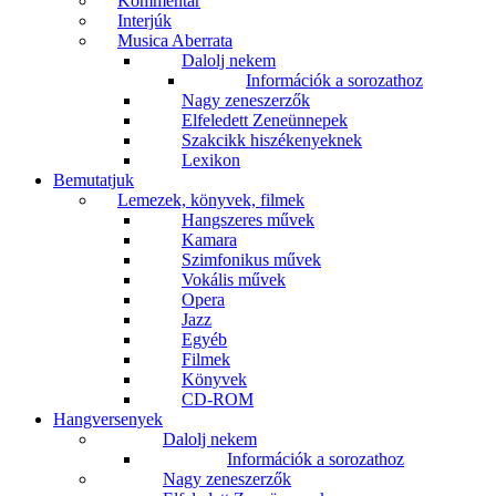
Kommentár
Interjúk
Musica Aberrata
Dalolj nekem
Információk a sorozathoz
Nagy zeneszerzők
Elfeledett Zeneünnepek
Szakcikk hiszékenyeknek
Lexikon
Bemutatjuk
Lemezek, könyvek, filmek
Hangszeres művek
Kamara
Szimfonikus művek
Vokális művek
Opera
Jazz
Egyéb
Filmek
Könyvek
CD-ROM
Hangversenyek
Dalolj nekem
Információk a sorozathoz
Nagy zeneszerzők