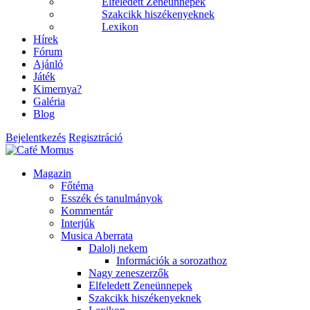
Elfeledett Zeneünnepek
Szakcikk hiszékenyeknek
Lexikon
Hírek
Fórum
Ajánló
Játék
Kimernya?
Galéria
Blog
Bejelentkezés
Regisztráció
Magazin
Főtéma
Esszék és tanulmányok
Kommentár
Interjúk
Musica Aberrata
Dalolj nekem
Információk a sorozathoz
Nagy zeneszerzők
Elfeledett Zeneünnepek
Szakcikk hiszékenyeknek