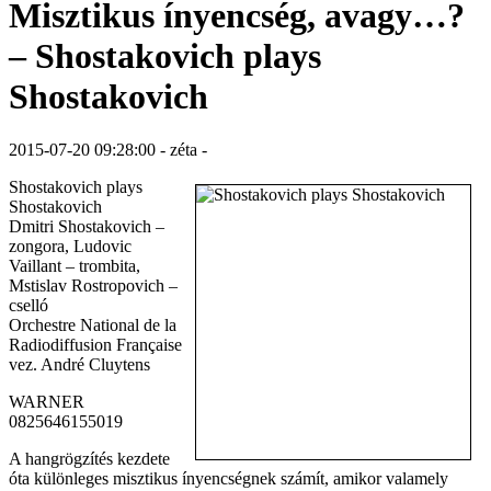
Misztikus ínyencség, avagy…?
– Shostakovich plays
Shostakovich
2015-07-20 09:28:00 - zéta -
Shostakovich plays
Shostakovich
Dmitri Shostakovich –
zongora, Ludovic
Vaillant – trombita,
Mstislav Rostropovich –
cselló
Orchestre National de la
Radiodiffusion Française
vez. André Cluytens
WARNER
0825646155019
A hangrögzítés kezdete
óta különleges misztikus ínyencségnek számít, amikor valamely