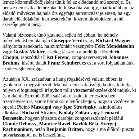
lemez közreműködőjeként tűnik fel az előadandó mű szerzője. Ez
persze nemcsak a lemezpiac felfutása óta van így, már korábban, az
előadó-művészet hajnala óta egyfajta autenticitást jelentett, ha egy
darab előadójaként, karmestereként, közreműködőjeként a mű
szerzője jelent meg.
Valami biztosnak tűnő garancia sejlett fel abban, ha némely
művének ősbemutatóján
Giuseppe Verdi
vagy
Richard Wagner
irányította zenekarát, ha szimfóniáit vezényelte
Felix Mendelssohn
vagy
Gustav Mahler
, esetleg játszotta a prelűdjeit
Frederic
Chopin
, rapszódiáit
Liszt Ferenc
, zongoraversenyeit
Johannes
Brahms
, kísérte dalait
Franz Schubert
és ezt a sort folytathatnánk
szinte végtelenségig.
Azután a XX. században a hang rögzítésével valami ebben is
gyökeresen megváltozott. Ma már nemcsak ősrégi, ködös, ki tudja,
milyen elfogultságtól irányított tollú visszaemlékezésekből tudjuk, ki
és miként közreműködött saját alkotásainak terjesztésében.
Személyesen is, szinte bármikor ellenőrizhetjük, hogyan vezényelte
operáit
Pietro Mascagni
vagy
Igor Stravinsky
, szimfonikus
alkotásait
Richard Strauss
,
Kodály Zoltán
vagy
Leonard
Bernstein
, hogyan játszotta darabjai zongoraszólamát például
Claude Debussy
,
Maurice Ravel
,
Bartók Béla
,
Szergej
Rachmaninov
, netán
Benjamin Britten
, hogy a ma élőkről puszta
udvariasságból ne is beszéljünk.