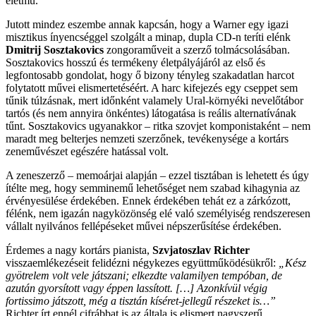
életmű.
Jutott mindez eszembe annak kapcsán, hogy a Warner egy igazi
misztikus ínyencséggel szolgált a minap, dupla CD-n teríti elénk
Dmitrij Sosztakovics
zongoraműveit a szerző tolmácsolásában.
Sosztakovics hosszú és termékeny életpályájáról az első és
legfontosabb gondolat, hogy ő bizony tényleg szakadatlan harcot
folytatott művei elismertetéséért. A harc kifejezés egy cseppet sem
tűnik túlzásnak, mert időnként valamely Ural-környéki nevelőtábor
tartós (és nem annyira önkéntes) látogatása is reális alternatívának
tűnt. Sosztakovics ugyanakkor – ritka szovjet komponistaként – nem
maradt meg belterjes nemzeti szerzőnek, tevékenysége a kortárs
zeneművészet egészére hatással volt.
A zeneszerző – memoárjai alapján – ezzel tisztában is lehetett és úgy
ítélte meg, hogy semminemű lehetőséget nem szabad kihagynia az
érvényesülése érdekében. Ennek érdekében tehát ez a zárkózott,
félénk, nem igazán nagyközönség elé való személyiség rendszeresen
vállalt nyilvános fellépéseket művei népszerűsítése érdekében.
Érdemes a nagy kortárs pianista,
Szvjatoszlav Richter
visszaemlékezéseit felidézni négykezes együttműködésükről:
„Kész
gyötrelem volt vele játszani; elkezdte valamilyen tempóban, de
azután gyorsított vagy éppen lassított. […] Azonkívül végig
fortissimo játszott, még a tisztán kíséret-jellegű részeket is…”
Richter írt ennél cifrábbat is az általa is elismert nagyszerű