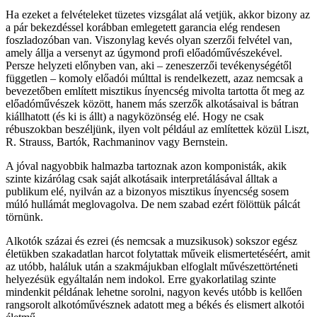
Ha ezeket a felvételeket tüzetes vizsgálat alá vetjük, akkor bizony az
a pár bekezdéssel korábban emlegetett garancia elég rendesen
foszladozóban van. Viszonylag kevés olyan szerzői felvétel van,
amely állja a versenyt az úgymond profi előadóművészekével.
Persze helyzeti előnyben van, aki – zeneszerzői tevékenységétől
független – komoly előadói múlttal is rendelkezett, azaz nemcsak a
bevezetőben említett misztikus ínyencség mivolta tartotta őt meg az
előadóművészek között, hanem más szerzők alkotásaival is bátran
kiállhatott (és ki is állt) a nagyközönség elé. Hogy ne csak
rébuszokban beszéljünk, ilyen volt például az említettek közül Liszt,
R. Strauss, Bartók, Rachmaninov vagy Bernstein.
A jóval nagyobbik halmazba tartoznak azon komponisták, akik
szinte kizárólag csak saját alkotásaik interpretálásával álltak a
publikum elé, nyilván az a bizonyos misztikus ínyencség sosem
múló hullámát meglovagolva. De nem szabad ezért fölöttük pálcát
törnünk.
Alkotók százai és ezrei (és nemcsak a muzsikusok) sokszor egész
életükben szakadatlan harcot folytattak műveik elismertetéséért, amit
az utóbb, haláluk után a szakmájukban elfoglalt művészettörténeti
helyezésük egyáltalán nem indokol. Erre gyakorlatilag szinte
mindenkit példának lehetne sorolni, nagyon kevés utóbb is kellően
rangsorolt alkotóművésznek adatott meg a békés és elismert alkotói