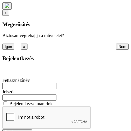
x
Megerősítés
Biztosan végrehajtja a műveletet?
x
Bejelentkezés
Fehasználónév
Jelszó
Bejelentkezve maradok