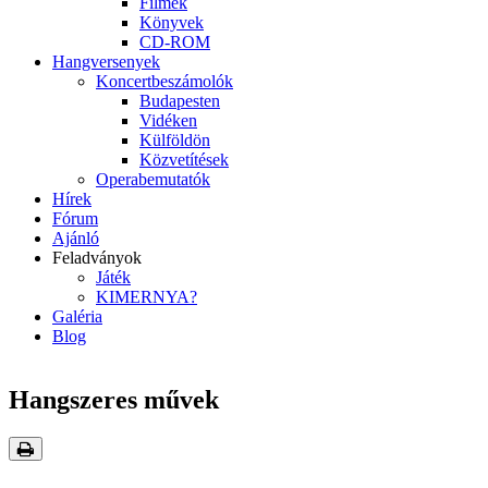
Filmek
Könyvek
CD-ROM
Hangversenyek
Koncertbeszámolók
Budapesten
Vidéken
Külföldön
Közvetítések
Operabemutatók
Hírek
Fórum
Ajánló
Feladványok
Játék
KIMERNYA?
Galéria
Blog
Hangszeres művek