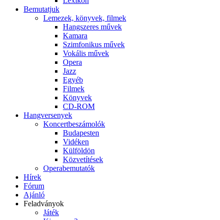
Lexikon
Bemutatjuk
Lemezek, könyvek, filmek
Hangszeres művek
Kamara
Szimfonikus művek
Vokális művek
Opera
Jazz
Egyéb
Filmek
Könyvek
CD-ROM
Hangversenyek
Koncertbeszámolók
Budapesten
Vidéken
Külföldön
Közvetítések
Operabemutatók
Hírek
Fórum
Ajánló
Feladványok
Játék