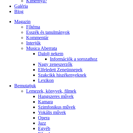
Kimernya?
Galéria
Blog
Magazin
Főtéma
Esszék és tanulmányok
Kommentár
Interjúk
Musica Aberrata
Dalolj nekem
Információk a sorozathoz
Nagy zeneszerzők
Elfeledett Zeneünnepek
Szakcikk hiszékenyeknek
Lexikon
Bemutatjuk
Lemezek, könyvek, filmek
Hangszeres művek
Kamara
Szimfonikus művek
Vokális művek
Opera
Jazz
Egyéb