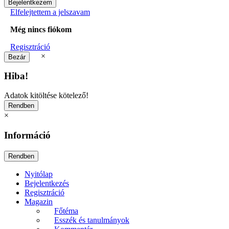
Elfelejtettem a jelszavam
Még nincs fiókom
Regisztráció
×
Hiba!
Adatok kitöltése kötelező!
×
Információ
Nyitólap
Bejelentkezés
Regisztráció
Magazin
Főtéma
Esszék és tanulmányok