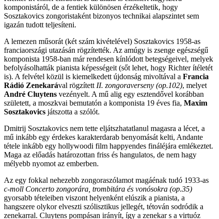
komponistáról, de a fentiek különösen érzékeltetik, hogy
Sosztakovics zongoristaként bizonyos technikai alapszintet sem
igazán tudott teljesíteni.
A lemezen műsorát (két szám kivételével) Sosztakovics 1958-as
franciaországi utazásán rögzítették. Az amúgy is zsenge egészségű
komponista 1958-ban már rendesen kínlódott betegségeivel, melyek
befolyásolhatták pianista képességeit (sőt lehet, hogy Richter ítéletét
is). A felvétel közül is kiemelkedett újdonság mivoltával a
Francia
Rádió Zenekará
val rögzített
II. zongoraverseny
(op.102)
, melyet
André Cluytens
vezényelt. A mű alig egy esztendővel korábban
született, a moszkvai bemutatón a komponista 19 éves fia,
Maxim
Sosztakovics
játszotta a szólót.
Dmitrij Sosztakovics nem tette eljátszhatatlanul magasra a lécet, a
mű inkább egy érdekes karakterdarab benyomását kelti, Andante
tétele inkább egy hollywoodi film happyendes fináléjára emlékeztet.
Maga az előadás határozottan friss és hangulatos, de nem hagy
mélyebb nyomot az emberben.
Az egy fokkal nehezebb zongoraszólamot magáénak tudó 1933-as
c-moll Concerto zongorára, trombitára és vonósokra (op.35)
gyorsabb tételeiben viszont helyenként elúszik a pianista, a
hangszere olykor elveszti szólisztikus jellegét, tétován sodródik a
zenekarral. Cluytens pompásan irányít, így a zenekar s a virtuóz