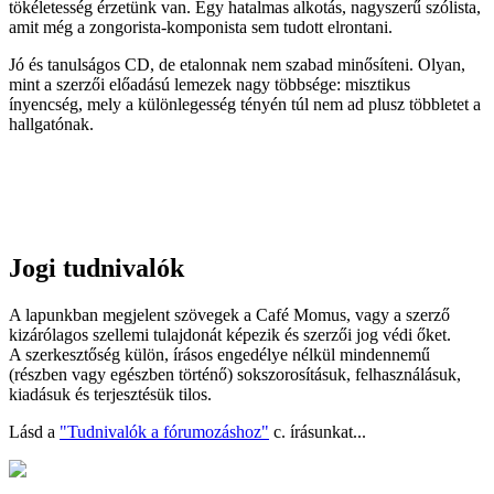
tökéletesség érzetünk van. Egy hatalmas alkotás, nagyszerű szólista,
amit még a zongorista-komponista sem tudott elrontani.
Jó és tanulságos CD, de etalonnak nem szabad minősíteni. Olyan,
mint a szerzői előadású lemezek nagy többsége: misztikus
ínyencség, mely a különlegesség tényén túl nem ad plusz többletet a
hallgatónak.
Jogi tudnivalók
A lapunkban megjelent szövegek a Café Momus, vagy a szerző
kizárólagos szellemi tulajdonát képezik és szerzői jog védi őket.
A szerkesztőség külön, írásos engedélye nélkül mindennemű
(részben vagy egészben történő) sokszorosításuk, felhasználásuk,
kiadásuk és terjesztésük tilos.
Lásd a
"Tudnivalók a fórumozáshoz"
c. írásunkat...