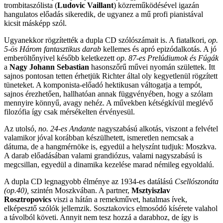
trombitaszólista (
Ludovic Vaillant
) közreműködésével igazán
hangulatos előadás sikeredik, de ugyanez a mű profi pianistával
kicsit másképp szól.
Ugyanekkor rögzítették a dupla CD szólószámait is. A fiatalkori,
op.
5-ös Három fantasztikus darab
kellemes és apró epizódalkotás. A jó
emberöltőnyivel később keletkezett
op. 87-es Prelúdiumok és Fúgák
a
Nagy Johann Sebastian
hasonszőrű művei nyomán születtek. Itt
sajnos pontosan tetten érhetjük Richter által oly kegyetlenül rögzített
tüneteket. A komponista-előadó hektikusan váltogatja a tempót,
sajnos érezhetően, hallhatóan annak függvényében, hogy a szólam
mennyire könnyű, avagy nehéz. A művekben kétségkívül meglévő
filozófia így csak mérsékelten érvényesül.
Az utolsó,
no. 24-es Andante
nagyszabású alkotás, viszont a felvétel
valamikor jóval korábban készülhetett, ismeretlen nemcsak a
dátuma, de a hangmérnöke is, egyedül a helyszínt tudjuk: Moszkva.
A darab előadásában valami grandiózus, valami nagyszabású is
megcsillan, egyedül a dinamika kezelése marad némileg egyoldalú.
A dupla CD legnagyobb élménye az 1934-es datálású
Csellószonáta
(op.40),
szintén Moszkvában. A partner,
Msztyiszlav
Rosztropovics
viszi a hátán a remekművet, hatalmas ívek,
elképesztő szólók jellemzik. Sosztakovics elmosódó kísérete valahol
a távolból követi. Annyit nem tesz hozzá a darabhoz, de így is