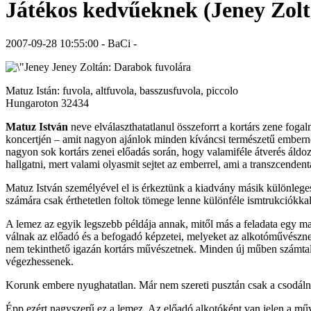
Játékos kedvűeknek (Jeney Zolt
2007-09-28 10:55:00 - BaCi -
Jeney Zoltán: Darabok fuvolára
Matuz Istán: fuvola, altfuvola, basszusfuvola, piccolo
Hungaroton 32434
Matuz István
neve elválaszthatatlanul összeforrt a kortárs zene fog
koncertjén – amit nagyon ajánlok minden kíváncsi természetű emberne
nagyon sok kortárs zenei előadás során, hogy valamiféle átverés áldo
hallgatni, mert valami olyasmit sejtet az emberrel, ami a transzcendent
Matuz István személyével el is érkeztünk a kiadvány másik különlege
számára csak érthetetlen foltok tömege lenne különféle ismtrukciókka
A lemez az egyik legszebb példája annak, mitől más a feladata egy m
válnak az előadó és a befogadó képzetei, melyeket az alkotóművésznek
nem tekinthető igazán kortárs művészetnek. Minden új műben számtala
végezhessenek.
Korunk embere nyughatatlan. Már nem szereti pusztán csak a csodálni
Épp ezért nagyszerű ez a lemez. Az előadó alkotóként van jelen a műv