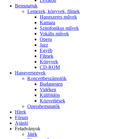
Lexikon
Bemutatjuk
Lemezek, könyvek, filmek
Hangszeres művek
Kamara
Szimfonikus művek
Vokális művek
Opera
Jazz
Egyéb
Filmek
Könyvek
CD-ROM
Hangversenyek
Koncertbeszámolók
Budapesten
Vidéken
Külföldön
Közvetítések
Operabemutatók
Hírek
Fórum
Ajánló
Feladványok
Játék