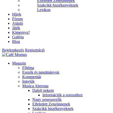
Elfeledett Zeneünnepek
Szakcikk hiszékenyeknek
Lexikon
Hírek
Fórum
Ajánló
Játék
Kimernya?
Galéria
Blog
Bejelentkezés
Regisztráció
Magazin
Főtéma
Esszék és tanulmányok
Kommentár
Interjúk
Musica Aberrata
Dalolj nekem
Információk a sorozathoz
Nagy zeneszerzők
Elfeledett Zeneünnepek
Szakcikk hiszékenyeknek