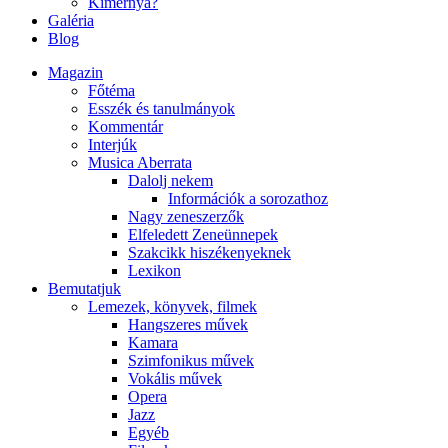
Kimernya?
Galéria
Blog
Magazin
Főtéma
Esszék és tanulmányok
Kommentár
Interjúk
Musica Aberrata
Dalolj nekem
Információk a sorozathoz
Nagy zeneszerzők
Elfeledett Zeneünnepek
Szakcikk hiszékenyeknek
Lexikon
Bemutatjuk
Lemezek, könyvek, filmek
Hangszeres művek
Kamara
Szimfonikus művek
Vokális művek
Opera
Jazz
Egyéb