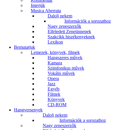
Kommentár
Interjúk
Musica Aberrata
Dalolj nekem
Információk a sorozathoz
Nagy zeneszerzők
Elfeledett Zeneünnepek
Szakcikk hiszékenyeknek
Lexikon
Bemutatjuk
Lemezek, könyvek, filmek
Hangszeres művek
Kamara
Szimfonikus művek
Vokális művek
Opera
Jazz
Egyéb
Filmek
Könyvek
CD-ROM
Hangversenyek
Dalolj nekem
Információk a sorozathoz
Nagy zeneszerzők