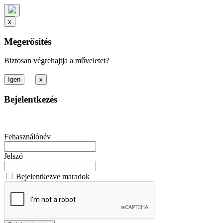
x
Megerősítés
Biztosan végrehajtja a műveletet?
x
Bejelentkezés
Fehasználónév
Jelszó
Bejelentkezve maradok