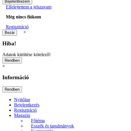
Elfelejtettem a jelszavam
Még nincs fiókom
Regisztráció
×
Hiba!
Adatok kitöltése kötelező!
×
Információ
Nyitólap
Bejelentkezés
Regisztráció
Magazin
Főtéma
Esszék és tanulmányok