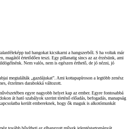
alanféleképp tud hangokat kicsikarni a hangszerből. S ha voltak már
 magától értetődően teszi. Egy pillanatig sincs az az érzésünk, ami
ldögélnénk. Nem valós, nem is egészen érthető, de jó nézni, jó
bjai megtalálták „gazdájukat”. Ami kottapapíroson a legtöbb zenész
mes, érzelmes darabokká változott.
k művészetében egyre nagyobb helyet kap az ember. Egyre fontosabbá
dokon át ható szabályok szerint történő előadás, befogadás, manapság
e kapcsolatba került embereknek, hogy ők maguk is alkotómunkát
 még tovább bővítheti az elhangzott művek jelentéstartományát.