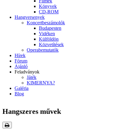
Filmek
Könyvek
CD-ROM
Hangversenyek
Koncertbeszámolók
Budapesten
Vidéken
Külföldön
Közvetítések
Operabemutatók
Hírek
Fórum
Ajánló
Feladványok
Játék
KIMERNYA?
Galéria
Blog
Hangszeres művek