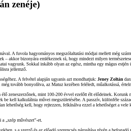
án zenéje)
almával. A fuvola hagyományos megszólaltatási módjai mellett még számt
k – akkor bizonyára emlékeznek rá, hogy mindezt milyen természetesen,
zatai vagyunk. Sokkal inkább olyan az egész, mintha egy mágus estjén ü
álisra jellemző.
sségéhez. A felvétel alapján ugyanis azt mondhatjuk:
Jeney Zoltán
dara
l még tovább bonyolítva, az Matuz kezében feléledt, műalkotássá, értel
a élő zeneszerzőnek, mint 100-200 évvel ezelőtt élt elődeinek. Korun
 be kell kalkulálnia művei megszületésébe. A passzív, különféle száza
n lehetőség kell, hogy rejtezzen, felkínálva ezzel a lehetőséget a vel
 a „szép művészet”-et.
ekben, s a szerző és az előadó szerencsés párosítása révén a befogadó