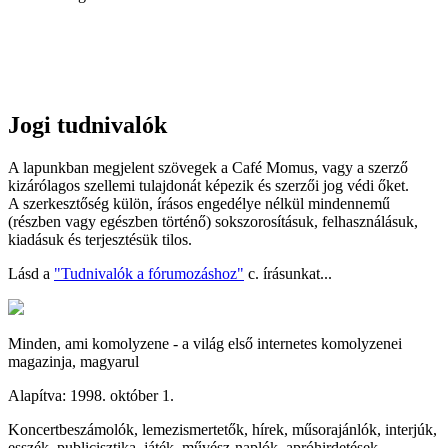
Jogi tudnivalók
A lapunkban megjelent szövegek a Café Momus, vagy a szerző
kizárólagos szellemi tulajdonát képezik és szerzői jog védi őket.
A szerkesztőség külön, írásos engedélye nélkül mindennemű
(részben vagy egészben történő) sokszorosításuk, felhasználásuk,
kiadásuk és terjesztésük tilos.
Lásd a
"Tudnivalók a fórumozáshoz"
c. írásunkat...
Minden, ami komolyzene - a világ első internetes komolyzenei
magazinja, magyarul
Alapítva: 1998. október 1.
Koncertbeszámolók, lemezismertetők, hírek, műsorajánlók, interjúk,
esszék, publicisztika, játék, művész-naplók, apróhirdetések.