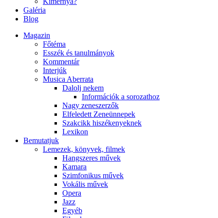
Kimernya?
Galéria
Blog
Magazin
Főtéma
Esszék és tanulmányok
Kommentár
Interjúk
Musica Aberrata
Dalolj nekem
Információk a sorozathoz
Nagy zeneszerzők
Elfeledett Zeneünnepek
Szakcikk hiszékenyeknek
Lexikon
Bemutatjuk
Lemezek, könyvek, filmek
Hangszeres művek
Kamara
Szimfonikus művek
Vokális művek
Opera
Jazz
Egyéb