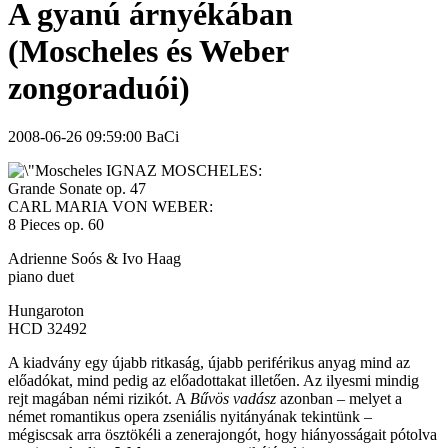
A gyanú árnyékában
(Moscheles és Weber
zongoraduói)
2008-06-26 09:59:00 BaCi
IGNAZ MOSCHELES:
Grande Sonate op. 47
CARL MARIA VON WEBER:
8 Pieces op. 60
Adrienne Soós & Ivo Haag
piano duet
Hungaroton
HCD 32492
A kiadvány egy újabb ritkaság, újabb periférikus anyag mind az
előadókat, mind pedig az előadottakat illetően. Az ilyesmi mindig
rejt magában némi rizikót. A
Bűvös vadász
azonban – melyet a
német romantikus opera zseniális nyitányának tekintünk –
mégiscsak arra ösztökéli a zenerajongót, hogy hiányosságait pótolva