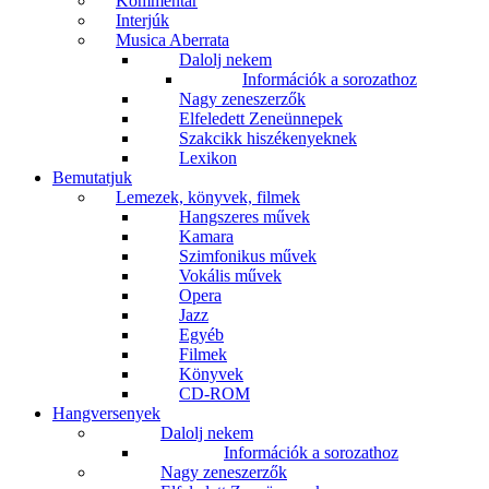
Kommentár
Interjúk
Musica Aberrata
Dalolj nekem
Információk a sorozathoz
Nagy zeneszerzők
Elfeledett Zeneünnepek
Szakcikk hiszékenyeknek
Lexikon
Bemutatjuk
Lemezek, könyvek, filmek
Hangszeres művek
Kamara
Szimfonikus művek
Vokális művek
Opera
Jazz
Egyéb
Filmek
Könyvek
CD-ROM
Hangversenyek
Dalolj nekem
Információk a sorozathoz
Nagy zeneszerzők