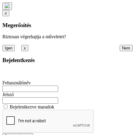
x
Megerősítés
Biztosan végrehajtja a műveletet?
x
Bejelentkezés
Fehasználónév
Jelszó
Bejelentkezve maradok