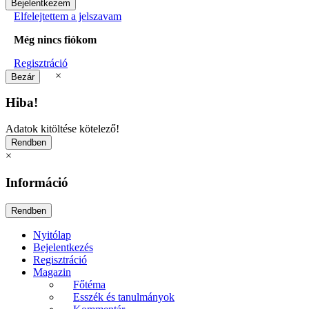
Elfelejtettem a jelszavam
Még nincs fiókom
Regisztráció
×
Hiba!
Adatok kitöltése kötelező!
×
Információ
Nyitólap
Bejelentkezés
Regisztráció
Magazin
Főtéma
Esszék és tanulmányok