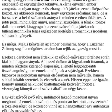
elképesztő az együttjátékot tekintve. Akárha egyetlen ember
zongorázna: olyan nagy az összhang a két játékos zenei elképzelése
között. Az akkordok nemcsak, hogy egyszerre szólalnak meg, de a
basszus és a belső szólamok aránya is minden esetben tökéletes. A
jobb pedál mindig épp annyi, amennyi szükséges, a témák, fontos
dallammenetek kiragyognak a zenei szövetből, a játékosok
billentéstechnikája teljes egészében kielégíti a romantikus irodalom
stílusának igényeit.
És mégis. Mégis kénytelen az ember beismerni, hogy a Luzerner
Zeitung sugallta mögöttes tartalomban rejlik az igazság most is.
Ezeket a darabokat nem érdeklik az előadó-művészet története során
kialakult hagyományok. A hosszú órákon át kigyakorolt futamok, a
minden részletre kiterjedő alaposság, a lehető leggondosabb
összehangoltság nem ennek a műfajnak a sajátságai. Ezekben a
bizonyos szalonokban ugyanis elsősorban nem művelték, hanem
sokkal inkább szerették és élvezték a zenét. Hiszen éppen az igazán
komoly munkát nélkülöző blattolhatóság kedvéért íródott a
viszonylag könnyű zenei szövet általában négy kézre.
Egy-két szívből jövő súly, indulatból fakadó mozdulat ugyan
megbontaná ennek a kiszámított és pontosan betartott „tervezetnek”
a tökéletességét, de közelebb vinné az elhangzottakat egy autentikus
előadás megszületéséhez.