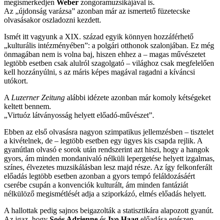
megismerkedjen
Weber
zongoramuzsikájával is.
Az „újdonság varázsa” azonban már az ismertető füzetecske
olvasásakor oszladozni kezdett.
Ismét itt vagyunk a XIX. század egyik könnyen hozzáférhető
„kulturális intézményében”: a polgári otthonok szalonjában. Ez még
önmagában nem is volna baj, hiszen ehhez a – magas művészetet
legtöbb esetben csak alulról szagolgató – világhoz csak megfelelően
kell hozzányúlni, s az máris képes magával ragadni a kíváncsi
utókort.
A
Luzerner Zeitung
alábbi idézete azonban már komoly kétségeket
keltett bennem.
„Virtuóz látványosság helyett előadó-művészet”.
Ebben az első olvasásra nagyon szimpatikus jellemzésben – tisztelet
a kivételnek, de – legtöbb esetben egy ügyes kis csapda rejlik. A
gyanútlan olvasó e sorok után rendszerint azt hiszi, hogy a hangok
gyors, ám minden mondanivaló nélküli lepergetése helyett izgalmas,
színes, élvezetes muzsikálásban lesz majd része. Az így felkonferált
előadás legtöbb esetben azonban a gyors tempó feláldozásáért
cserébe csupán a konvenciók kulturált, ám minden fantáziát
nélkülöző megismétlését adja a sziporkázó, elmés előadás helyett.
A hallottak pedig sajnos beigazolták a statisztikára alapozott gyanút.
Az igaz, hogy
Soós Adrienne
és
Ivo Haag
előadása egészen