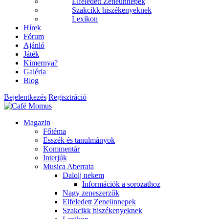
Elfeledett Zeneünnepek
Szakcikk hiszékenyeknek
Lexikon
Hírek
Fórum
Ajánló
Játék
Kimernya?
Galéria
Blog
Bejelentkezés
Regisztráció
Magazin
Főtéma
Esszék és tanulmányok
Kommentár
Interjúk
Musica Aberrata
Dalolj nekem
Információk a sorozathoz
Nagy zeneszerzők
Elfeledett Zeneünnepek
Szakcikk hiszékenyeknek