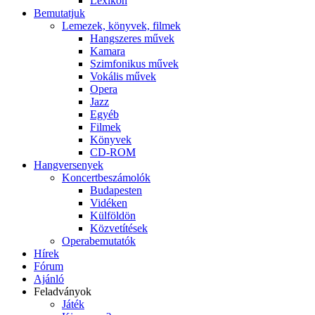
Lexikon
Bemutatjuk
Lemezek, könyvek, filmek
Hangszeres művek
Kamara
Szimfonikus művek
Vokális művek
Opera
Jazz
Egyéb
Filmek
Könyvek
CD-ROM
Hangversenyek
Koncertbeszámolók
Budapesten
Vidéken
Külföldön
Közvetítések
Operabemutatók
Hírek
Fórum
Ajánló
Feladványok
Játék