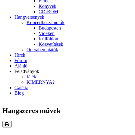
Filmek
Könyvek
CD-ROM
Hangversenyek
Koncertbeszámolók
Budapesten
Vidéken
Külföldön
Közvetítések
Operabemutatók
Hírek
Fórum
Ajánló
Feladványok
Játék
KIMERNYA?
Galéria
Blog
Hangszeres művek