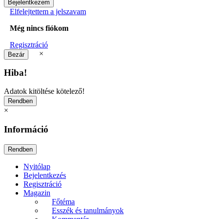
Elfelejtettem a jelszavam
Még nincs fiókom
Regisztráció
×
Hiba!
Adatok kitöltése kötelező!
×
Információ
Nyitólap
Bejelentkezés
Regisztráció
Magazin
Főtéma
Esszék és tanulmányok