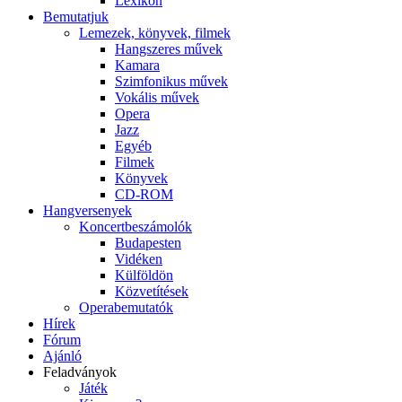
Lexikon
Bemutatjuk
Lemezek, könyvek, filmek
Hangszeres művek
Kamara
Szimfonikus művek
Vokális művek
Opera
Jazz
Egyéb
Filmek
Könyvek
CD-ROM
Hangversenyek
Koncertbeszámolók
Budapesten
Vidéken
Külföldön
Közvetítések
Operabemutatók
Hírek
Fórum
Ajánló
Feladványok
Játék