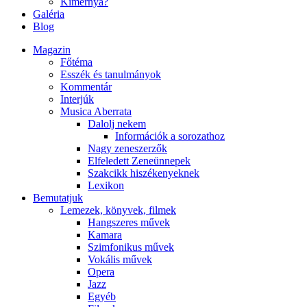
Kimernya?
Galéria
Blog
Magazin
Főtéma
Esszék és tanulmányok
Kommentár
Interjúk
Musica Aberrata
Dalolj nekem
Információk a sorozathoz
Nagy zeneszerzők
Elfeledett Zeneünnepek
Szakcikk hiszékenyeknek
Lexikon
Bemutatjuk
Lemezek, könyvek, filmek
Hangszeres művek
Kamara
Szimfonikus művek
Vokális művek
Opera
Jazz
Egyéb