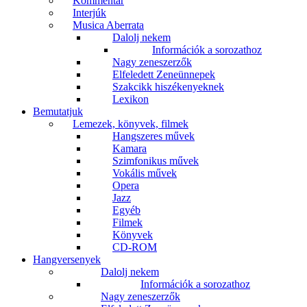
Kommentár
Interjúk
Musica Aberrata
Dalolj nekem
Információk a sorozathoz
Nagy zeneszerzők
Elfeledett Zeneünnepek
Szakcikk hiszékenyeknek
Lexikon
Bemutatjuk
Lemezek, könyvek, filmek
Hangszeres művek
Kamara
Szimfonikus művek
Vokális művek
Opera
Jazz
Egyéb
Filmek
Könyvek
CD-ROM
Hangversenyek
Dalolj nekem
Információk a sorozathoz
Nagy zeneszerzők