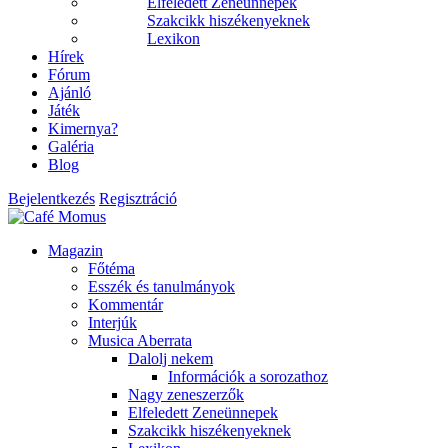
Elfeledett Zeneünnepek
Szakcikk hiszékenyeknek
Lexikon
Hírek
Fórum
Ajánló
Játék
Kimernya?
Galéria
Blog
Bejelentkezés
Regisztráció
Magazin
Főtéma
Esszék és tanulmányok
Kommentár
Interjúk
Musica Aberrata
Dalolj nekem
Információk a sorozathoz
Nagy zeneszerzők
Elfeledett Zeneünnepek
Szakcikk hiszékenyeknek