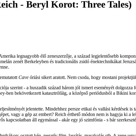
ich - Beryl Korot: Three Tales)
merika legnagyobb élő zeneszerzője, a század legjelentősebb komponist
, gamelán zenét Berkeleyben és tradicionális zsidó énektechnikákat Jer
enne.
bemutatott
Cave
óriási sikert aratott. Nem csoda, hogy mostani projekt
íciója szerint - a huszadik század három jól ismert eseményét dolgozza 
y-ben bekövetkezett katasztrófáig, a középső periódusból a Bikini kora
esítményét jelentette. Mindehhez persze etikai és vallási kérdések is 
 gépet, vagy a gép az embert? Reich érthető módon nem is hagyja ki a le
rős kapcsolatban áll egymással - akár egy jó szimfónia - s bár szerkesz
ikákon; osztott kép, negatív film, lassítás, maszkolás stb. A zene ugya