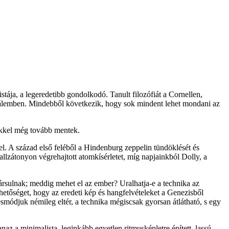
ája, a legeredetibb gondolkodó. Tanult filozófiát a Cornellen,
uzsálemben. Mindebből következik, hogy sok mindent lehet mondani az
jükkel még tovább mentek.
fel. A század első feléből a Hindenburg zeppelin tündöklését és
llzátonyon végrehajtott atomkísérletet, míg napjainkból Dolly, a
társulnak; meddig mehet el az ember? Uralhatja-e a technika az
hetőséget, hogy az eredeti kép és hangfelvételeket a Genezisből
tésmódjuk némileg eltér, a technika mégiscsak gyorsan átlátható, s egy
naz a minimalista, leginkább egyetlen ritmusképletre épített, lassú