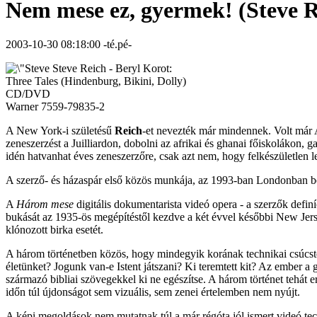
Nem mese ez, gyermek! (Steve Re
2003-10-30 08:18:00 -té.pé-
Steve Reich - Beryl Korot:
Three Tales (Hindenburg, Bikini, Dolly)
CD/DVD
Warner 7559-79835-2
A New York-i születésű
Reich
-et nevezték már mindennek. Volt már A
zeneszerzést a Juilliardon, dobolni az afrikai és ghanai főiskolákon
idén hatvanhat éves zeneszerzőre, csak azt nem, hogy felkészületlen l
A szerző- és házaspár első közös munkája, az 1993-ban Londonban 
A
Három mese
digitális dokumentarista videó opera - a szerzők defin
bukását az 1935-ös megépítéstől kezdve a két évvel későbbi New Jerse
klónozott birka esetét.
A három történetben közös, hogy mindegyik korának technikai csúcstelj
életünket? Jogunk van-e Istent játszani? Ki teremtett kit? Az ember a
származó bibliai szövegekkel ki ne egészítse. A három történet tehát e
időn túl újdonságot sem vizuális, sem zenei értelemben nem nyújt.
A képi megoldások nem mutatnak túl a már régóta jól ismert videó techn