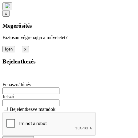
x
Megerősítés
Biztosan végrehajtja a műveletet?
x
Bejelentkezés
Fehasználónév
Jelszó
Bejelentkezve maradok