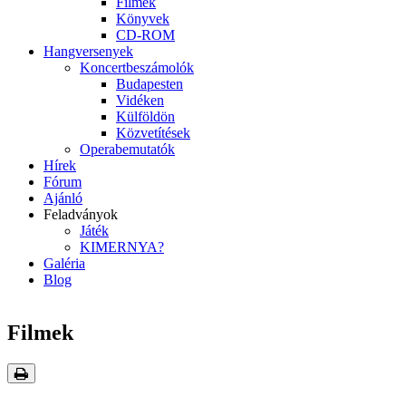
Filmek
Könyvek
CD-ROM
Hangversenyek
Koncertbeszámolók
Budapesten
Vidéken
Külföldön
Közvetítések
Operabemutatók
Hírek
Fórum
Ajánló
Feladványok
Játék
KIMERNYA?
Galéria
Blog
Filmek