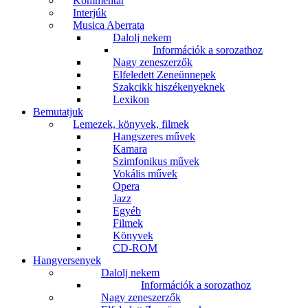
Kommentár
Interjúk
Musica Aberrata
Dalolj nekem
Információk a sorozathoz
Nagy zeneszerzők
Elfeledett Zeneünnepek
Szakcikk hiszékenyeknek
Lexikon
Bemutatjuk
Lemezek, könyvek, filmek
Hangszeres művek
Kamara
Szimfonikus művek
Vokális művek
Opera
Jazz
Egyéb
Filmek
Könyvek
CD-ROM
Hangversenyek
Dalolj nekem
Információk a sorozathoz
Nagy zeneszerzők