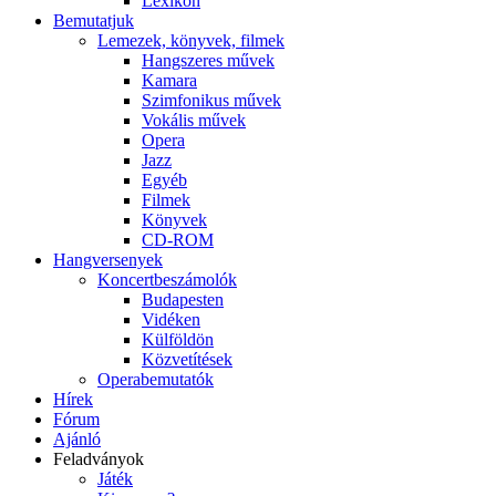
Lexikon
Bemutatjuk
Lemezek, könyvek, filmek
Hangszeres művek
Kamara
Szimfonikus művek
Vokális művek
Opera
Jazz
Egyéb
Filmek
Könyvek
CD-ROM
Hangversenyek
Koncertbeszámolók
Budapesten
Vidéken
Külföldön
Közvetítések
Operabemutatók
Hírek
Fórum
Ajánló
Feladványok
Játék