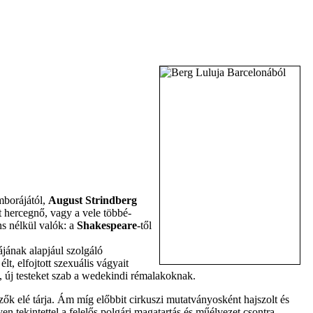
imborájától,
August Strindberg
t hercegnő, vagy a vele többé-
ns nélkül valók: a
Shakespeare
-től
jának alapjául szolgáló
t, elfojtott szexuális vágyait
t, új testeket szab a wedekindi rémalakoknak.
zők elé tárja. Ám míg előbbit cirkuszi mutatványosként hajszolt és
 tekintettel a felelős polgári magatartás és műélvezet csontra