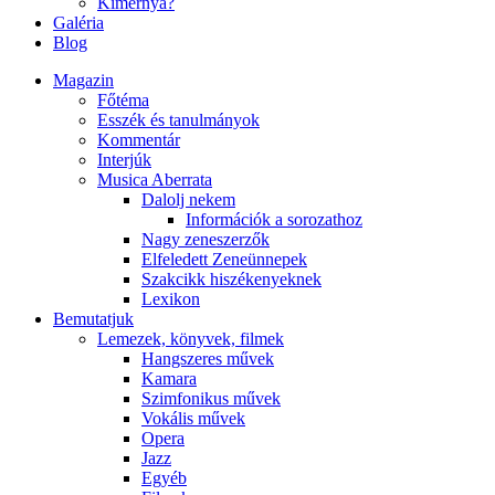
Kimernya?
Galéria
Blog
Magazin
Főtéma
Esszék és tanulmányok
Kommentár
Interjúk
Musica Aberrata
Dalolj nekem
Információk a sorozathoz
Nagy zeneszerzők
Elfeledett Zeneünnepek
Szakcikk hiszékenyeknek
Lexikon
Bemutatjuk
Lemezek, könyvek, filmek
Hangszeres művek
Kamara
Szimfonikus művek
Vokális művek
Opera
Jazz
Egyéb