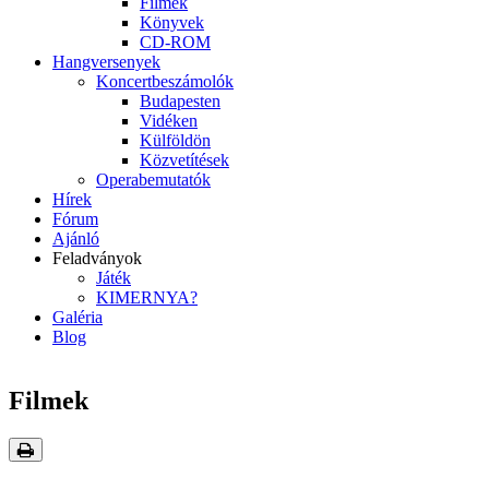
Filmek
Könyvek
CD-ROM
Hangversenyek
Koncertbeszámolók
Budapesten
Vidéken
Külföldön
Közvetítések
Operabemutatók
Hírek
Fórum
Ajánló
Feladványok
Játék
KIMERNYA?
Galéria
Blog
Filmek