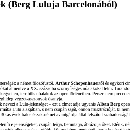
ék (Berg Luluja Barcelonából)
erségét: a német filozófustól,
Arthur Schopenhauer
től és egykori c
rziókat átmentve a XX. századba szörnyűséges nőalakokat lelni: Turando
egyetlen, terribilis nőalakok az operatörténetben. Persze nem precede
jéghideg végzet-asszonyok ősanyja.
k nevezi a Lulu-jelenséget – ezt a címet adja ugyanis
Alban Berg
operá
ába Lulu alakjában, s nem csupán saját, önnön frusztrációját, ki nem él
 30-as évek balos észak-német avantgárdja által felszított szabadosságá
níti e jelenségeket, csupán leírja, bemutatja, ábrázolja őket. Elénk, né
venciók ellencsapásai, utóbbi könnyebben megteheti, hogy kevéssé legyen