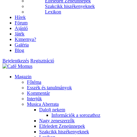
Elfeledett Zeneünnepek
Szakcikk hiszékenyeknek
Lexikon
Hírek
Fórum
Ajánló
Játék
Kimernya?
Galéria
Blog
Bejelentkezés
Regisztráció
Magazin
Főtéma
Esszék és tanulmányok
Kommentár
Interjúk
Musica Aberrata
Dalolj nekem
Információk a sorozathoz
Nagy zeneszerzők
Elfeledett Zeneünnepek
Szakcikk hiszékenyeknek