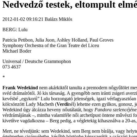
Nedvedző testek, eltompult elm
2012-01-02 09:16:21 Balázs Miklós
BERG: Lulu
Patricia Petibon, Julia Juon, Ashley Holland, Paul Groves
Symphony Orchestra of the Gran Teatre del Liceu
Michael Boder
Universal / Deutsche Grammophon
073 4637
*
Frank Wedekind
nem akárkiktől tanulta a premodern nőgyűlölet mest
svéd drámaírótól. Jó kis társaság. A gyengébb nem iránti zsigeri ave
kevésbé „egykorú” Lulu borzongató jelenségek, igazi vérfagyasztóan k
kölcsönzött Lady Macbeth (
Verdi
nél) lehetne ezen gyilkos, gonosz, 
Wedekind úgy álcázza heveny nőutálatát, hogy
Pandora szelencéjé
ne
vérdrámájának –, mintha valamiféle női archetípust öntene művészi form
kivetítve vagdalkozna – Berg pedig, a végletekig kihasználva a 20-as,
Mert, ne tévedjünk: sem Wedekind, sem Berg nem bírálja, vagy helytele
értelmetlen cigányéletbe, később börtönbe kényszerítik a császári kon