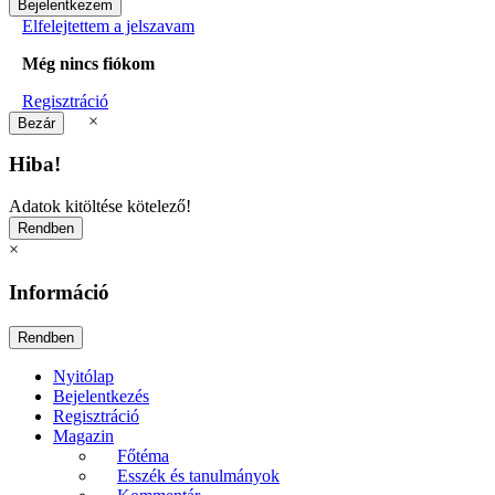
Elfelejtettem a jelszavam
Még nincs fiókom
Regisztráció
×
Hiba!
Adatok kitöltése kötelező!
×
Információ
Nyitólap
Bejelentkezés
Regisztráció
Magazin
Főtéma
Esszék és tanulmányok