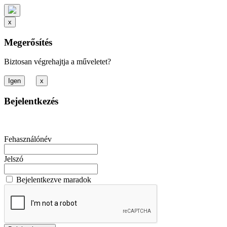
x
Megerősítés
Biztosan végrehajtja a műveletet?
x
Bejelentkezés
Fehasználónév
Jelszó
Bejelentkezve maradok